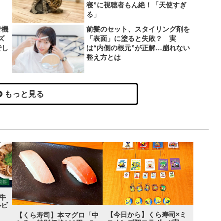
寝”に視聴者もん絶！「天使すぎ
る」
で機
前髪のセット、スタイリング剤を
ズ
「表面」に塗ると失敗？ 実
でし
は“内側の根元”が正解…崩れない
整え方とは
もっと見る
牛
ルビ
【今日から】くら寿司×ミ
【くら寿司】本マグロ「中