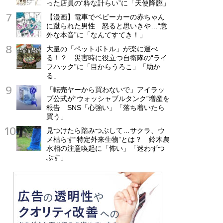
った店員の“粋な計らい”に「天使降臨」
【漫画】電車でベビーカーの赤ちゃん
に蹴られた男性 怒ると思いきや…“意
外な本音”に「なんてすてき！」
大量の「ペットボトル」が楽に運べ
る！？ 災害時に役立つ自衛隊の“ライ
フハック”に「目からうろこ」「助か
る」
「転売ヤーから買わないで」アイラッ
プ公式が“ウォッシャブルタンク”増産を
報告 SNS「心強い」「落ち着いたら
買う」
見つけたら踏みつぶして…サクラ、ウ
メ枯らす“特定外来生物”とは？ 鈴木農
水相の注意喚起に「怖い」「迷わずつ
ぶす」