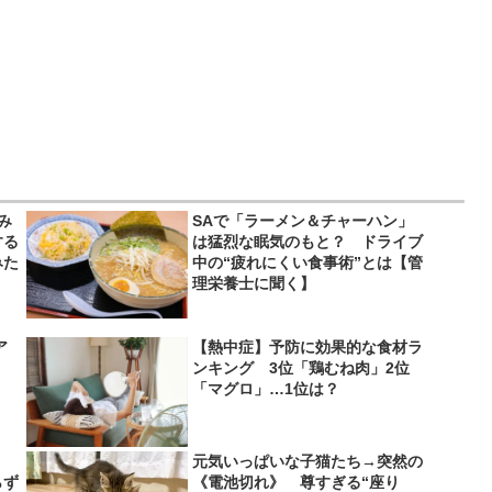
み
SAで「ラーメン＆チャーハン」
する
は猛烈な眠気のもと？ ドライブ
みた
中の“疲れにくい食事術”とは【管
理栄養士に聞く】
ア
【熱中症】予防に効果的な食材ラ
ンキング 3位「鶏むね肉」2位
「マグロ」…1位は？
、
元気いっぱいな子猫たち→突然の
らず
《電池切れ》 尊すぎる“座り