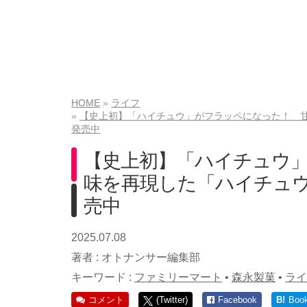
HOME
ライフ
【史上初】「ハイチュウ」がフラッペになった！ 
発売中
【史上初】「ハイチュウ
味を再現した「ハイチュ
売中
2025.07.08
著者 :
オトナンサー編集部
キーワード :
ファミリーマート
•
森永製菓
•
ライ
コメント
(Twitter)
Facebook
B!
Boo