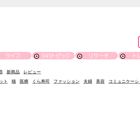
ライフ
SNSトピック
リサーチ
ト
題
新商品
レビュー
ット
猫
医療
くら寿司
ファッション
夫婦
美容
コミュニケーシ