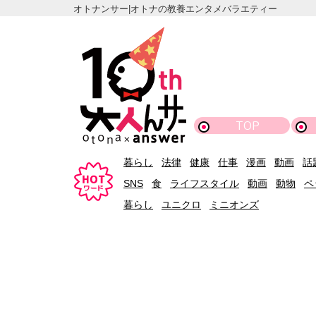
オトナンサー|オトナの教養エンタメバラエティー
TOP
暮らし
法律
健康
仕事
漫画
動画
話
SNS
食
ライフスタイル
動画
動物
ペ
暮らし
ユニクロ
ミニオンズ