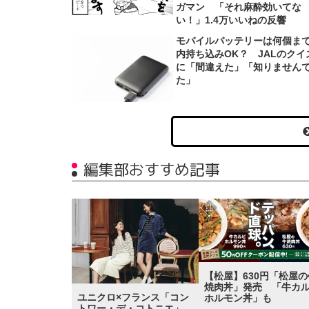
ガマン 「それ麻酔効いてな
い！」1.4万いいねの反響
モバイルバッテリーは何個ま
内持ち込みOK？ JALのクイ
に「間違えた」「知りません
た」
編集部おすすめ記事
【松屋】630円「松屋の
焼肉丼」発売 「牛カ
ユニクロ×フランス「コン
ホルモン丼」も
トワー・デ・コトニエ」