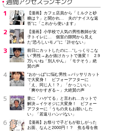
週間アクセスランキング
【漫画】カフェ店員から「ミルクと砂
糖は？」と聞かれ… 夫の“ナイスな返
答”に「これから使います」
【漫画】小学校で人気の男性教師が女
子トイレに… 個室の隙間から見え
た“恐ろしいモノ”に「許せない」
前日にカットしたのに…“しっくりこな
い”男性→あか抜けカットで激変！ 2.9
万いいね「別人やん」「モテそう」絶
賛の声
“おかっぱ”に悩む男性→バッサリカット
で大変身！ ビフォーアフターに
「え、同じ人！？」「かっこいい」
「爽やかすぎる～」大絶賛の声
妻に「ハゲてる」と言われ…カットで
解決→イケオジに大変身！ ビフォー
アフターに「うちの夫もお願いした
い」「若返りハンパない」
【漫画】お祭りで子どもが欲しがった
お面、なんと2000円！？ 焦る母を救