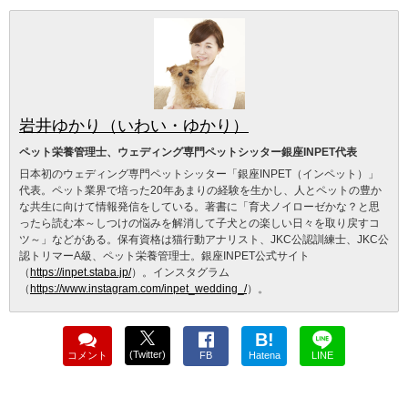
岩井ゆかり（いわい・ゆかり）
ペット栄養管理士、ウェディング専門ペットシッター銀座INPET代表
日本初のウェディング専門ペットシッター「銀座INPET（インペット）」
代表。ペット業界で培った20年あまりの経験を生かし、人とペットの豊か
な共生に向けて情報発信をしている。著書に「育犬ノイローゼかな？と思
ったら読む本～しつけの悩みを解消して子犬との楽しい日々を取り戻すコ
ツ～」などがある。保有資格は猫行動アナリスト、JKC公認訓練士、JKC公
認トリマーA級、ペット栄養管理士。銀座INPET公式サイト
（
https://inpet.staba.jp/
）。インスタグラム
（
https://www.instagram.com/inpet_wedding_/
）。
B!
(Twitter)
コメント
FB
Hatena
LINE