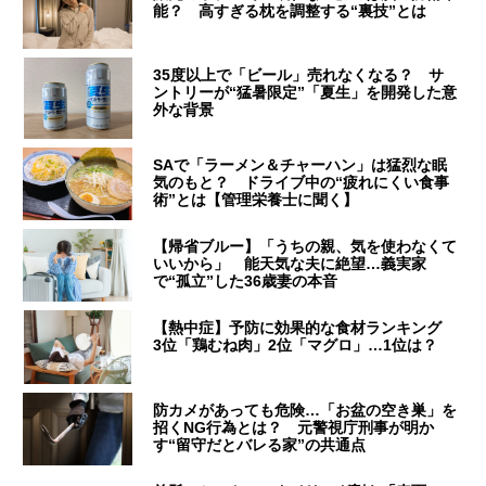
能？ 高すぎる枕を調整する“裏技”とは
35度以上で「ビール」売れなくなる？ サ
ントリーが“猛暑限定”「夏生」を開発した意
外な背景
SAで「ラーメン＆チャーハン」は猛烈な眠
気のもと？ ドライブ中の“疲れにくい食事
術”とは【管理栄養士に聞く】
【帰省ブルー】「うちの親、気を使わなくて
いいから」 能天気な夫に絶望…義実家
で“孤立”した36歳妻の本音
【熱中症】予防に効果的な食材ランキング
3位「鶏むね肉」2位「マグロ」…1位は？
防カメがあっても危険…「お盆の空き巣」を
招くNG行為とは？ 元警視庁刑事が明か
す“留守だとバレる家”の共通点