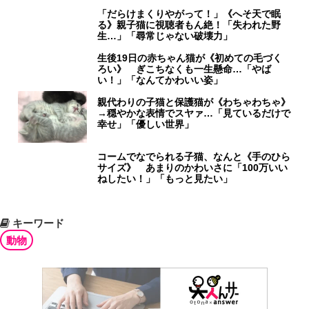
「だらけまくりやがって！」《へそ天で眠
る》親子猫に視聴者もん絶！「失われた野
生…」「尋常じゃない破壊力」
生後19日の赤ちゃん猫が《初めての毛づく
ろい》 ぎこちなくも一生懸命…「やば
い！」「なんてかわいい姿」
親代わりの子猫と保護猫が《わちゃわちゃ》
→穏やかな表情でスヤァ…「見ているだけで
幸せ」「優しい世界」
コームでなでられる子猫、なんと《手のひら
サイズ》 あまりのかわいさに「100万いい
ねしたい！」「もっと見たい」
キーワード
動物