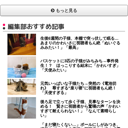
もっと見る
編集部おすすめ記事
生後6週間の子猫、本棚で突っ伏して眠る…
あまりのかわいさに視聴者もん絶「ぬいぐる
みみたい！」「最高」
バスケットに3匹の子猫がみちみち→事件発
生！？ ほっこりする結末に「かわいすぎ」
「天使みたい」
元気いっぱいな子猫たち→突然の《電池切
れ》 尊すぎる“座り寝”に視聴者もん絶！
「天使すぎる」
後ろ足で立って歩く子猫、見事なターンを決
める！ 賢さに視聴者から驚嘆の声「かわい
すぎて耐えられない！」「なんて素晴らし
い」
「まだ寝たくない…」ポールにしがみつき、