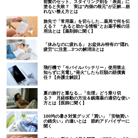
前髪のセット、スタイリング剤を「表面」に
塗ると失敗？ 実は“内側の根元”が正解…崩
れない整え方とは
旅先で「常用薬」を切らした…薬局で何を伝
える？ “あると助かる情報”とお薬手帳の活
用法とは【薬剤師に聞く】
「休みなのに疲れる」 お盆休み特有の“隠れ
疲労”に注意…3つの解消法とは
飛行機で「モバイルバッテリー」使用禁止
知らずに充電し“発火”したら巨額の賠償責
任？【弁護士解説】
夏の旅行と重なる…「生理」どう乗り切
る？ 月経移動の方法＆鎮痛薬の適切な使い
方とは【医師に聞く】
100均の暑さ対策グッズ「買い」「安物買い
の銭失い」の違いとは 節約アドバイザーに
聞く