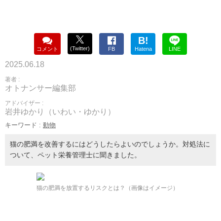
B!
(Twitter)
コメント
FB
Hatena
LINE
2025.06.18
著者 :
オトナンサー編集部
アドバイザー :
岩井ゆかり（いわい・ゆかり）
キーワード :
動物
猫の肥満を改善するにはどうしたらよいのでしょうか。対処法に
ついて、ペット栄養管理士に聞きました。
猫の肥満を放置するリスクとは？（画像はイメージ）