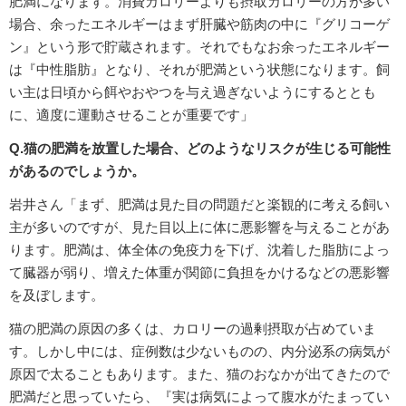
肥満になります。消費カロリーよりも摂取カロリーの方が多い
場合、余ったエネルギーはまず肝臓や筋肉の中に『グリコーゲ
ン』という形で貯蔵されます。それでもなお余ったエネルギー
は『中性脂肪』となり、それが肥満という状態になります。飼
い主は日頃から餌やおやつを与え過ぎないようにするととも
に、適度に運動させることが重要です」
Q.猫の肥満を放置した場合、どのようなリスクが生じる可能性
があるのでしょうか。
岩井さん「まず、肥満は見た目の問題だと楽観的に考える飼い
主が多いのですが、見た目以上に体に悪影響を与えることがあ
ります。肥満は、体全体の免疫力を下げ、沈着した脂肪によっ
て臓器が弱り、増えた体重が関節に負担をかけるなどの悪影響
を及ぼします。
猫の肥満の原因の多くは、カロリーの過剰摂取が占めていま
す。しかし中には、症例数は少ないものの、内分泌系の病気が
原因で太ることもあります。また、猫のおなかが出てきたので
肥満だと思っていたら、『実は病気によって腹水がたまってい