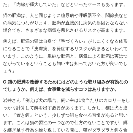
た』『内臓が腫大していた』などといったケースもあります。
猫の肥満は、人と同じように糖尿病や呼吸器不全、関節炎など
の病気につながります。肥満が直接的に病気の起因とならない
場合でも、さまざまな病気を悪化させるリスクが高まります。
例えば、肥満の猫は自身で『毛づくろい』がしにくくなる体形
になることで『皮膚病』を発症するリスクが高まるといわれて
います。このように、単純な肥満と、病気による肥満は実はつ
ながっているということも飼い主は知っておいた方が良いでし
ょう」
Q.猫の肥満を改善するためにはどのような取り組みが有効なの
でしょうか。例えば、食事量を減らすコツはありますか。
岩井さん「例えば犬の場合、飼い主は1食当たりのカロリーをし
っかり計算して餌を出す必要があります。しかし、猫は犬と違
い、『置き餌』という、少しずつ餌を食べる習慣があると思い
ます。これは猫の習性の一つなので仕方のないことですが、餌
を継ぎ足す行為を繰り返している間に、猫がダラダラと餌を食