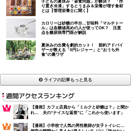
子どもの夏休み「昼食問題」が解決？ 「作
り置き冷凍」するとうまみ＆栄養が増す食材
とは【管理栄養士に聞く】
カロリーは砂糖の半分…甘味料「マルチトー
ル」は血糖値高めの人が使ってOK？ 注意
点を糖尿病専門医が解説
夏休みの出費を劇的カット！ 節約アドバイ
ザーが教える「0円レジャー」と“おうち外
食”の裏ワザ
ライフの記事もっと見る
週間アクセスランキング
【漫画】カフェ店員から「ミルクと砂糖は？」と聞か
れ… 夫の“ナイスな返答”に「これから使います」
【漫画】小学校で人気の男性教師が女子トイレに…
個室の隙間から見えた“恐ろしいモノ”に「許せない」