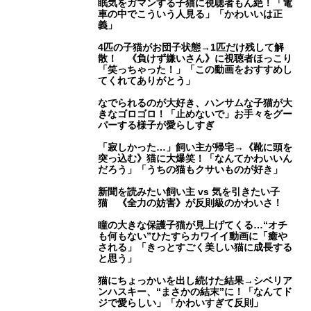
眠気をガマンする子猫に視聴者もん絶！「電
車の中でこういう人見る」「かわいいは正
義」
4匹の子猫がお団子状態→1匹だけ残して解
散！ 《負けず嫌いさん》に視聴者ほっこり
「笑っちゃった！」「この動画をおすすめし
てくれてありがとう」
なでられるのが大好き、ハンサムな子猫が大
きなゴロゴロ！「止めないで」お手々をグー
パーする様子が愛らしすぎ
「寂しかった…」飼い主が帰宅→《靴に頭を
突っ込む》猫に大爆笑！「なんてかわいいん
だろう」「うちの猫もクサいものが好き」
新聞を読みたい飼い主 vs 気を引きたい子
猫 《全力の妨害》が反則級のかわいさ！
瞳の大きな保護子猫が見上げてくる…“オチ
も何もない”ひたすらカワイイ動画に「癒や
される」「きっとすごく美しい猫に成長する
と思う」
猫にちょっかいを出し続けた結果→シベリア
ンハスキー、“まさかの結末”に！「なんてド
ジで愛らしい」「かわいすぎて反則」