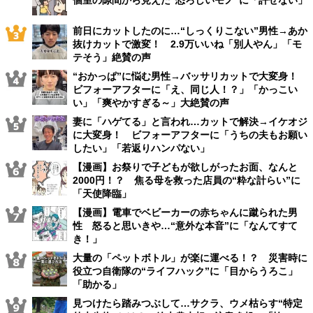
前日にカットしたのに…“しっくりこない”男性→あか
抜けカットで激変！ 2.9万いいね「別人やん」「モ
テそう」絶賛の声
“おかっぱ”に悩む男性→バッサリカットで大変身！
ビフォーアフターに「え、同じ人！？」「かっこい
い」「爽やかすぎる～」大絶賛の声
妻に「ハゲてる」と言われ…カットで解決→イケオジ
に大変身！ ビフォーアフターに「うちの夫もお願い
したい」「若返りハンパない」
【漫画】お祭りで子どもが欲しがったお面、なんと
2000円！？ 焦る母を救った店員の“粋な計らい”に
「天使降臨」
【漫画】電車でベビーカーの赤ちゃんに蹴られた男
性 怒ると思いきや…“意外な本音”に「なんてすて
き！」
大量の「ペットボトル」が楽に運べる！？ 災害時に
役立つ自衛隊の“ライフハック”に「目からうろこ」
「助かる」
見つけたら踏みつぶして…サクラ、ウメ枯らす“特定