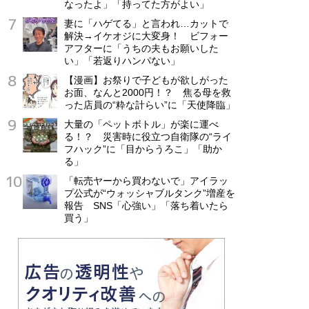
なったよ」「持ってた方がよい」
妻に「ハゲてる」と言われ…カットで
解決→イケオジに大変身！ ビフォー
アフターに「うちの夫もお願いした
い」「若返りハンパない」
【漫画】お祭りで子どもが欲しがった
お面、なんと2000円！？ 焦る母を救
った店員の“粋な計らい”に「天使降臨」
大量の「ペットボトル」が楽に運べ
る！？ 災害時に役立つ自衛隊の“ライ
フハック”に「目からうろこ」「助か
る」
「転売ヤーから買わないで」アイラッ
プ公式が“ウォッシャブルタンク”増産を
報告 SNS「心強い」「落ち着いたら
買う」