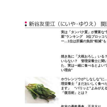
新谷友里江（にいや・ゆりえ） 関
実は「タンパク質」が豊富な“
菜”ランキング 3位ブロッコ
ー…1位は肝臓の負担“軽減”も
焼き魚に「大根おろし」い
いらない？ 管理栄養士に聞
た、実は一緒に食べるとよい“
い理由”
ホウレンソウが“しなしな”に
理栄養士「まだおいしく食べ
ます」 “パリッと”よみがえ
「復活術」とは？
年末の暴飲暴食→正月太り…