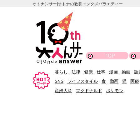
オトナンサー|オトナの教養エンタメバラエティー
TOP
暮らし
法律
健康
仕事
漫画
動画
話
SNS
ライフスタイル
食
動画
猫
医療
産婦人科
マクドナルド
ポケモン