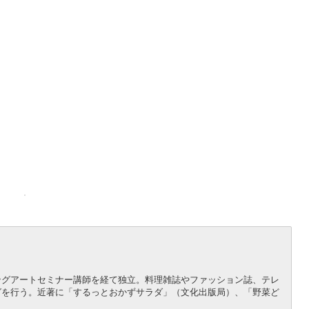
ングアートセミナー講師を経て独立。料理雑誌やファッション誌、テレ
グを行う。近著に「するっとおかずサラダ」（文化出版局）、「野菜ど