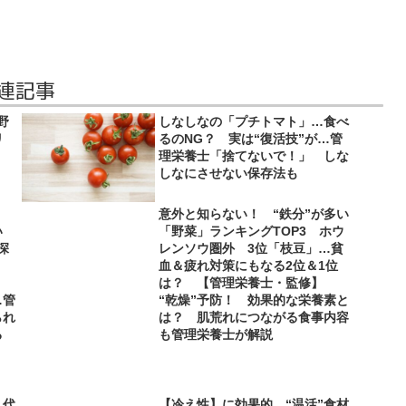
連記事
野
しなしなの「プチトマト」…食べ
リ
るのNG？ 実は“復活技”が…管
理栄養士「捨てないで！」 しな
しなにさせない保存法も
る？
意外と知らない！ “鉄分”が多い
い
「野菜」ランキングTOP3 ホウ
深
レンソウ圏外 3位「枝豆」…貧
血＆疲れ対策にもなる2位＆1位
は？ 【管理栄養士・監修】
…管
“乾燥”予防！ 効果的な栄養素と
られ
は？ 肌荒れにつながる食事内容
る
も管理栄養士が解説
 代
【冷え性】に効果的 “温活”食材