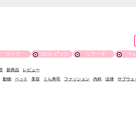
ライフ
SNSトピック
リサーチ
ト
題
新商品
レビュー
動物
ペット
美容
くら寿司
ファッション
内科
法律
サブウェ