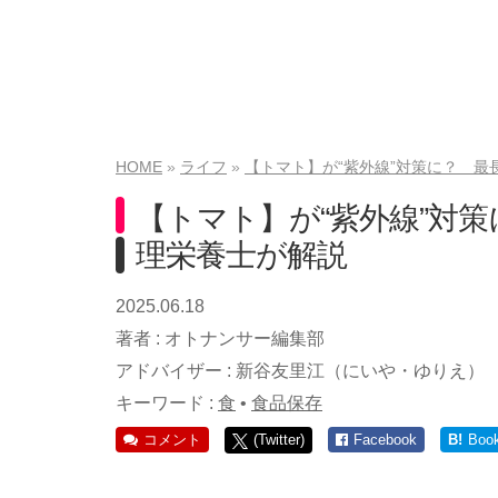
HOME
ライフ
【トマト】が“紫外線”対策に？ 最
【トマト】が“紫外線”対策
理栄養士が解説
2025.06.18
著者 :
オトナンサー編集部
アドバイザー :
新谷友里江（にいや・ゆりえ）
キーワード :
食
•
食品保存
コメント
(Twitter)
Facebook
B!
Boo