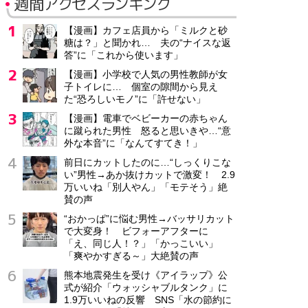
週間アクセスランキング
【漫画】カフェ店員から「ミルクと砂
糖は？」と聞かれ… 夫の“ナイスな返
答”に「これから使います」
【漫画】小学校で人気の男性教師が女
子トイレに… 個室の隙間から見え
た“恐ろしいモノ”に「許せない」
【漫画】電車でベビーカーの赤ちゃん
に蹴られた男性 怒ると思いきや…“意
外な本音”に「なんてすてき！」
前日にカットしたのに…“しっくりこな
い”男性→あか抜けカットで激変！ 2.9
万いいね「別人やん」「モテそう」絶
賛の声
“おかっぱ”に悩む男性→バッサリカット
で大変身！ ビフォーアフターに
「え、同じ人！？」「かっこいい」
「爽やかすぎる～」大絶賛の声
熊本地震発生を受け《アイラップ》公
式が紹介「ウォッシャブルタンク」に
1.9万いいねの反響 SNS「水の節約に