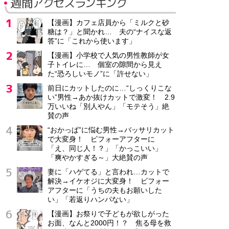
週間アクセスランキング
【漫画】カフェ店員から「ミルクと砂
糖は？」と聞かれ… 夫の“ナイスな返
答”に「これから使います」
【漫画】小学校で人気の男性教師が女
子トイレに… 個室の隙間から見え
た“恐ろしいモノ”に「許せない」
前日にカットしたのに…“しっくりこな
い”男性→あか抜けカットで激変！ 2.9
万いいね「別人やん」「モテそう」絶
賛の声
“おかっぱ”に悩む男性→バッサリカット
で大変身！ ビフォーアフターに
「え、同じ人！？」「かっこいい」
「爽やかすぎる～」大絶賛の声
妻に「ハゲてる」と言われ…カットで
解決→イケオジに大変身！ ビフォー
アフターに「うちの夫もお願いした
い」「若返りハンパない」
【漫画】お祭りで子どもが欲しがった
お面、なんと2000円！？ 焦る母を救