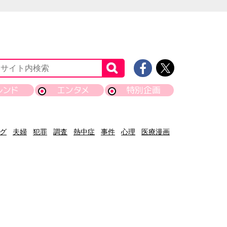
レンド
エンタメ
特別企画
グ
夫婦
犯罪
調査
熱中症
事件
心理
医療漫画