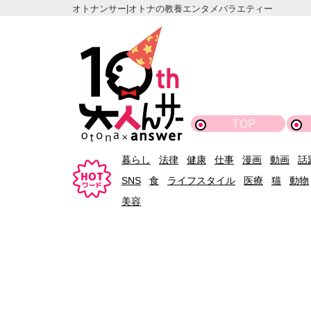
オトナンサー|オトナの教養エンタメバラエティー
TOP
暮らし
法律
健康
仕事
漫画
動画
話
SNS
食
ライフスタイル
医療
猫
動物
美容