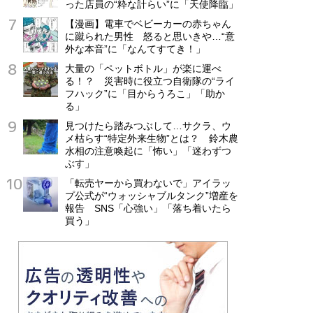
った店員の“粋な計らい”に「天使降臨」
【漫画】電車でベビーカーの赤ちゃん
に蹴られた男性 怒ると思いきや…“意
外な本音”に「なんてすてき！」
大量の「ペットボトル」が楽に運べ
る！？ 災害時に役立つ自衛隊の“ライ
フハック”に「目からうろこ」「助か
る」
見つけたら踏みつぶして…サクラ、ウ
メ枯らす“特定外来生物”とは？ 鈴木農
水相の注意喚起に「怖い」「迷わずつ
ぶす」
「転売ヤーから買わないで」アイラッ
プ公式が“ウォッシャブルタンク”増産を
報告 SNS「心強い」「落ち着いたら
買う」