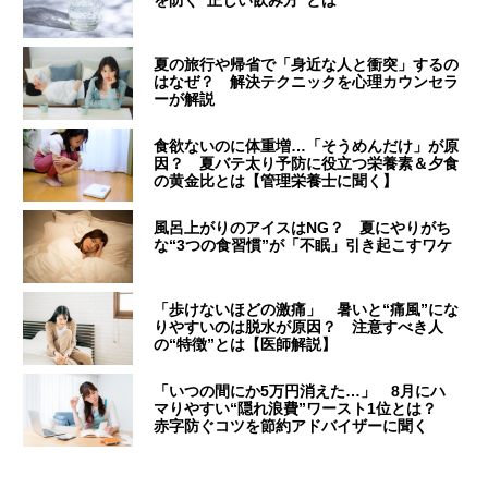
を防ぐ“正しい飲み方”とは
夏の旅行や帰省で「身近な人と衝突」するの
はなぜ？ 解決テクニックを心理カウンセラ
ーが解説
食欲ないのに体重増…「そうめんだけ」が原
因？ 夏バテ太り予防に役立つ栄養素＆夕食
の黄金比とは【管理栄養士に聞く】
風呂上がりのアイスはNG？ 夏にやりがち
な“3つの食習慣”が「不眠」引き起こすワケ
「歩けないほどの激痛」 暑いと“痛風”にな
りやすいのは脱水が原因？ 注意すべき人
の“特徴”とは【医師解説】
「いつの間にか5万円消えた…」 8月にハ
マりやすい“隠れ浪費”ワースト1位とは？
赤字防ぐコツを節約アドバイザーに聞く