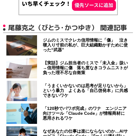
尾藤克之（びとう・かつゆき） 関連記事
ジムのミスでクレカ信用情報に「傷」 泣き
寝入り寸前の私が、巨大組織動かすために使
った“武器”
【実話】ジム担当者のミスで「未入金」扱い
→信用情報に傷 落ち度なきコラムニストが
負った理不尽な自衛策
「うまくいかないのは思考が足りないから」
という暴力 よくある「自己啓発本」に共感
できないワケ
「120秒でパワポ完成」のワナ エンジニア
向けツール「Claude Code」が情報商材に
悪用されるワケ
なぜあなたの仕事は楽にならないのか…AIサ