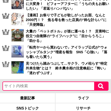
に大変身！ ビフォーアフターに「うちの夫もお願い
したい」「若返りハンパない」
【漫画】お祭りで子どもが欲しがったお面、なんと
2000円！？ 焦る母を救った店員の“粋な計らい”に
「天使降臨」
大量の「ペットボトル」が楽に運べる！？ 災害時に
役立つ自衛隊の“ライフハック”に「目からうろこ」
「助かる」
「転売ヤーから買わないで」アイラップ公式が“ウォ
ッシャブルタンク”増産を報告 SNS「心強い」「落
ち着いたら買う」
見つけたら踏みつぶして…サクラ、ウメ枯らす“特定
外来生物”とは？ 鈴木農水相の注意喚起に「怖い」
「迷わずつぶす」
最新記事
ライフ
SNSトピック
リサーチ