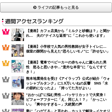
ライフの記事もっと見る
週間アクセスランキング
【漫画】カフェ店員から「ミルクと砂糖は？」と聞か
れ… 夫の“ナイスな返答”に「これから使います」
【漫画】小学校で人気の男性教師が女子トイレに…
個室の隙間から見えた“恐ろしいモノ”に「許せない」
【漫画】電車でベビーカーの赤ちゃんに蹴られた男
性 怒ると思いきや…“意外な本音”に「なんてすて
き！」
熊本地震発生を受け《アイラップ》公式が紹介「ウォ
ッシャブルタンク」に1.9万いいねの反響 SNS「水
の節約になったよ」「持ってた方がよい」
“おかっぱ”に悩む男性→バッサリカットで大変身！
ビフォーアフターに「え、同じ人！？」「かっこい
い」「爽やかすぎる～」大絶賛の声
妻に「ハゲてる」と言われ…カットで解決→イケオジ