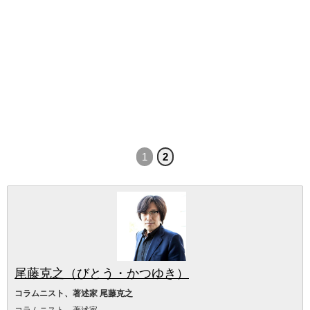
1
2
尾藤克之（びとう・かつゆき）
コラムニスト、著述家 尾藤克之