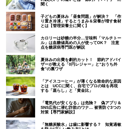
聞く
子どもの夏休み「昼食問題」が解決？ 「作
り置き冷凍」するとうまみ＆栄養が増す食材
とは【管理栄養士に聞く】
カロリーは砂糖の半分…甘味料「マルチトー
ル」は血糖値高めの人が使ってOK？ 注意
点を糖尿病専門医が解説
夏休みの出費を劇的カット！ 節約アドバイ
ザーが教える「0円レジャー」と“おうち外
食”の裏ワザ
「アイスコーヒー」が薄くなる致命的な原因
とは UCCに聞く、自宅でプロの味を再現
する「蒸らし」と「黄金比」
「電気代が安くなる」は危険？ 偽アプリ＆
SNS広告に潜む詐欺のワナ… 被害防ぐ3つの
対策【専門家解説】
「無糖炭酸水」は歯に影響する？ 知覚過敏