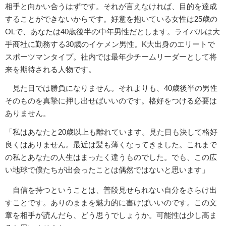
相手と向かい合うはずです。それが言えなければ、目的を達成
することができないからです。好意を抱いている女性は25歳の
OLで、あなたは40歳後半の中年男性だとします。ライバルは大
手商社に勤務する30歳のイケメン男性。K大出身のエリートで
スポーツマンタイプ。社内では最年少チームリーダーとして将
来を期待される人物です。
見た目では勝負になりません。それよりも、40歳後半の男性
そのものを真摯に押し出せばいいのです。格好をつける必要は
ありません。
「私はあなたと20歳以上も離れています。見た目も決して格好
良くはありません。最近は髪も薄くなってきました。これまで
の私とあなたの人生はまったく違うものでした。でも、この広
い地球で僕たちが出会ったことは偶然ではないと思います」
自信を持つということは、普段見せられない自分をさらけ出
すことです。ありのままを魅力的に書けばいいのです。この文
章を相手が読んだら、どう思うでしょうか。可能性は少し高ま