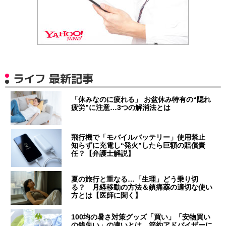
ライフ 最新記事
「休みなのに疲れる」 お盆休み特有の“隠れ
疲労”に注意…3つの解消法とは
飛行機で「モバイルバッテリー」使用禁止
知らずに充電し“発火”したら巨額の賠償責
任？【弁護士解説】
夏の旅行と重なる…「生理」どう乗り切
る？ 月経移動の方法＆鎮痛薬の適切な使い
方とは【医師に聞く】
100均の暑さ対策グッズ「買い」「安物買い
の銭失い」の違いとは 節約アドバイザーに