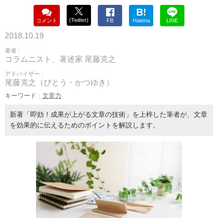
B!
(Twitter)
コメント
FB
Hatena
LINE
2018.10.19
著者 :
コラムニスト、著述家 尾藤克之
アドバイザー :
尾藤克之（びとう・かつゆき）
キーワード :
文章力
新著「即効！成果が上がる文章の技術」を上梓した筆者が、文章
を効果的に伝えるためのポイントを解説します。