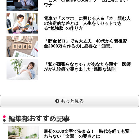
ービス「Claude Code」ブームに潜む甘い
ワナ
電車で「スマホ」に興じる人＆「本」読む人
の決定的な差とは 人生をリセットでき
る“勉強脳”の作り方
「貯金ゼロ」でも大丈夫 40代から老後資
金2000万を作るのに必要な「知恵」
「私が頑張らなきゃ」があなたを殺す 医師
ががん診療で導き出した“残酷な法則”
もっと見る
編集部おすすめ記事
最初の100文字で決まる！ 時代を経ても変
わらない「文章」の要点とは