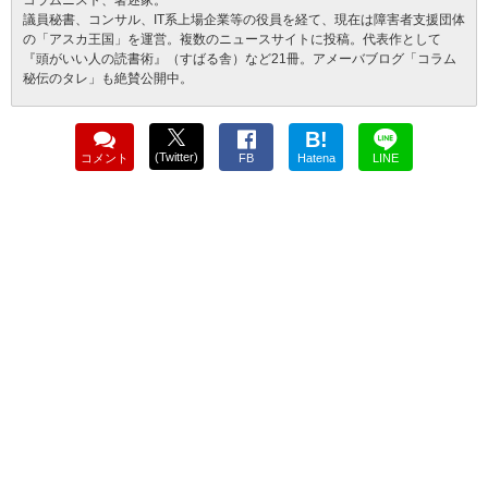
コラムニスト、著述家。
議員秘書、コンサル、IT系上場企業等の役員を経て、現在は障害者支援団体
の「アスカ王国」を運営。複数のニュースサイトに投稿。代表作として
『頭がいい人の読書術』（すばる舎）など21冊。アメーバブログ「コラム
秘伝のタレ」も絶賛公開中。
B!
(Twitter)
コメント
FB
Hatena
LINE