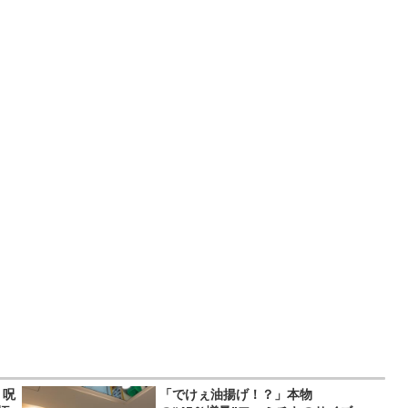
 呪
「でけぇ油揚げ！？」本物