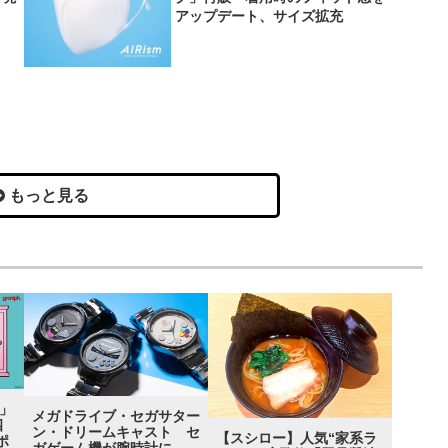
アップデート、サイズ拡充
もっと見る
）」
メガドライブ・セガサター
四
ン・ドリームキャスト セ
【スシロー】人気“家系ラ
ポ
ガゲーム機が腕時計に