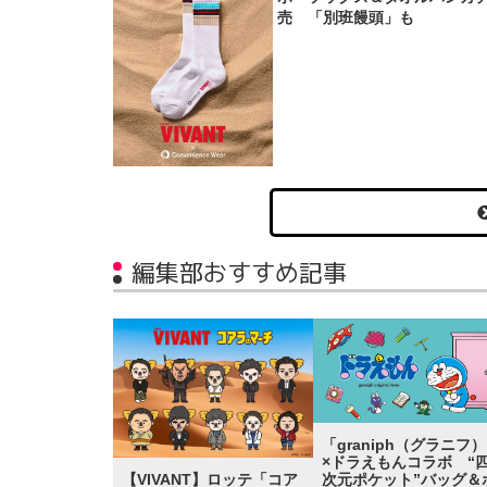
売 「別班饅頭」も
編集部おすすめ記事
「graniph（グラニフ
×ドラえもんコラボ “
次元ポケット”バッグ＆
【VIVANT】ロッテ「コア