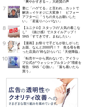
「爽やかすぎる～」大絶賛の声
妻に「ハゲてる」と言われ…カットで
解決→イケオジに大変身！ ビフォー
アフターに「うちの夫もお願いした
い」「若返りハンパない」
【ユニクロ】スタッフの“人気の着こな
し” 《抜け感》でスタイルアップ！
SNS「すてきです。まねしたい」
【漫画】お祭りで子どもが欲しがった
お面、なんと2000円！？ 焦る母を救
った店員の“粋な計らい”に「天使降臨」
「転売ヤーから買わないで」アイラッ
プ公式が“ウォッシャブルタンク”増産を
報告 SNS「心強い」「落ち着いたら
買う」