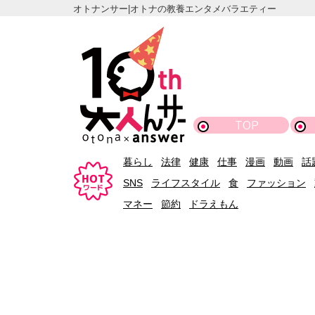
オトナンサー|オトナの教養エンタメバラエティー
TOP
暮らし
法律
健康
仕事
漫画
動画
話
SNS
ライフスタイル
食
ファッション
マネー
節約
ドラえもん