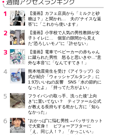
週間アクセスランキング
【漫画】カフェ店員から「ミルクと砂
糖は？」と聞かれ… 夫の“ナイスな返
答”に「これから使います」
【漫画】小学校で人気の男性教師が女
子トイレに… 個室の隙間から見え
た“恐ろしいモノ”に「許せない」
【漫画】電車でベビーカーの赤ちゃん
に蹴られた男性 怒ると思いきや…“意
外な本音”に「なんてすてき！」
熊本地震発生を受け《アイラップ》公
式が紹介「ウォッシャブルタンク」に
1.9万いいねの反響 SNS「水の節約に
なったよ」「持ってた方がよい」
フライパンの取っ手、洗った後“上向
き”に置いてない？ ティファール公式
が教える長持ちする乾かし方に「知ら
なかった」
“おかっぱ”に悩む男性→バッサリカット
で大変身！ ビフォーアフターに
「え、同じ人！？」「かっこいい」