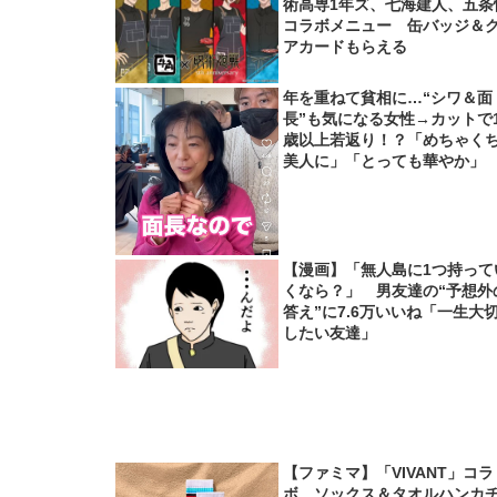
術高専1年ズ、七海建人、五条
コラボメニュー 缶バッジ＆
アカードもらえる
年を重ねて貧相に…“シワ＆面
長”も気になる女性→カットで1
歳以上若返り！？「めちゃく
美人に」「とっても華やか」
【漫画】「無人島に1つ持って
くなら？」 男友達の“予想外
答え”に7.6万いいね「一生大
したい友達」
【ファミマ】「VIVANT」コラ
ボ ソックス＆タオルハンカ