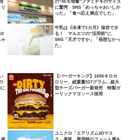
悟
の“45％増量”ファミチキのサイズ
クリ
に驚愕 SNS「めっちゃおいしか
った」「食べ応え満点でした」
牛乳は《冷凍で1カ月》保存でき
0
る！ マルエツの“活用術”に
ちゃ
SNS「天才ですか」「発想なかっ
た」
い
【バーガーキング】1656キロカ
の
ロリー、総重量527グラム…超大
切に
型チーズバーガー新発売 特製ガ
ーリックマヨソース採用
ユニクロ「エアリズム3Dマス
チ発
ク」再販 着用時のフィット感を