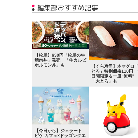
編集部おすすめ記事
【松屋】630円「松屋の牛
焼肉丼」発売 「牛カルビ
ホルモン丼」も
【くら寿司】本マグロ
とろ」特別価格110円 
日間限定＆一皿“無料
「大とろ」も
【今日から】ジェラート
ピケ カフェ×ドラゴンクエ