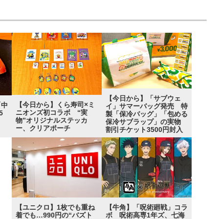
【今日から】「サブウェ
【今日から】くら寿司×ミ
「中
イ」サマーバッグ発売 特
ニオンズ初コラボ “実
5
製「保冷バッグ」「包める
物”オリジナルステッカ
”
保冷サブラップ」の実物
ー、クリアポーチ
割引チケット3500円封入
【ユニクロ】1枚でも重ね
【牛角】「呪術廻戦」コラ
着でも…990円の“バズト
ボ 呪術高専1年ズ、七海