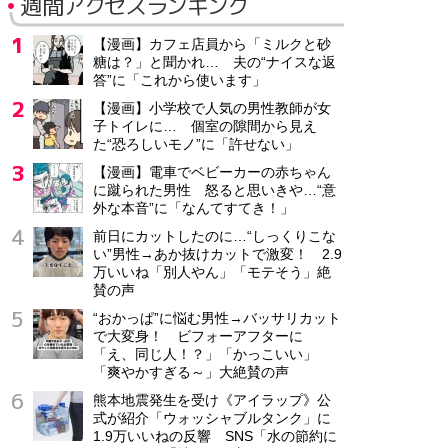
週間アクセスランキング
【漫画】カフェ店員から「ミルクと砂
糖は？」と聞かれ… 夫の“ナイスな返
答”に「これから使います」
【漫画】小学校で人気の男性教師が女
子トイレに… 個室の隙間から見え
た“恐ろしいモノ”に「許せない」
【漫画】電車でベビーカーの赤ちゃん
に蹴られた男性 怒ると思いきや…“意
外な本音”に「なんてすてき！」
前日にカットしたのに…“しっくりこな
い”男性→あか抜けカットで激変！ 2.9
万いいね「別人やん」「モテそう」絶
賛の声
“おかっぱ”に悩む男性→バッサリカット
で大変身！ ビフォーアフターに
「え、同じ人！？」「かっこいい」
「爽やかすぎる～」大絶賛の声
熊本地震発生を受け《アイラップ》公
式が紹介「ウォッシャブルタンク」に
1.9万いいねの反響 SNS「水の節約に