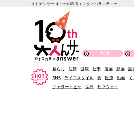
オトナンサー|オトナの教養エンタメバラエティー
TOP
暮らし
法律
健康
仕事
漫画
動画
話
SNS
ライフスタイル
食
医療
動画
く
ジェラートピケ
法律
サブウェイ