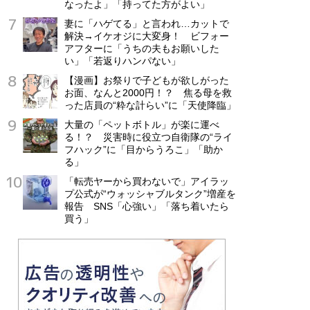
なったよ」「持ってた方がよい」
妻に「ハゲてる」と言われ…カットで
解決→イケオジに大変身！ ビフォー
アフターに「うちの夫もお願いした
い」「若返りハンパない」
【漫画】お祭りで子どもが欲しがった
お面、なんと2000円！？ 焦る母を救
った店員の“粋な計らい”に「天使降臨」
大量の「ペットボトル」が楽に運べ
る！？ 災害時に役立つ自衛隊の“ライ
フハック”に「目からうろこ」「助か
る」
「転売ヤーから買わないで」アイラッ
プ公式が“ウォッシャブルタンク”増産を
報告 SNS「心強い」「落ち着いたら
買う」