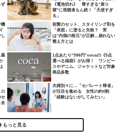
らず
《電池切れ》 尊すぎる“座り
寝”に視聴者もん絶！「天使すぎ
る」
で機
前髪のセット、スタイリング剤を
ズ
「表面」に塗ると失敗？ 実
でし
は“内側の根元”が正解…崩れない
整え方とは
…薬
1点あたり“596円”cocaの《5点
か
選べる福袋》がお得！ ワンピー
は
スやデニム、ジャケットなど対象
商品多数
夫婦別々に…「セパレート帰省」
ュロ
が注目を集める 女性の約4割
のセ
「経験はないがしてみたい」
…全
もっと見る