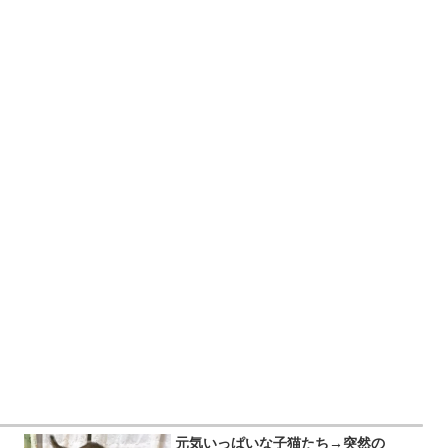
、
元気いっぱいな子猫たち→突然の