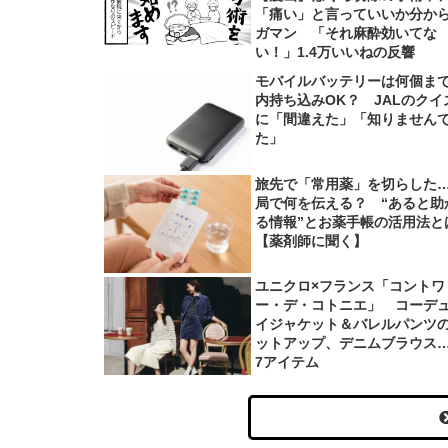
「痛い」と言っていいか分か
ガマン 「それ麻酔効いてな
い！」1.4万いいねの反響
モバイルバッテリーは何個ま
内持ち込みOK？ JALのクイ
に「間違えた」「知りません
た」
旅先で「常用薬」を切らした
局で何を伝える？ “あると助
る情報”とお薬手帳の活用法と
【薬剤師に聞く】
ユニクロ×フランス「コントワ
ー・デ・コトニエ」 コーデ
イジャケット＆バレルパンツ
ットアップ、デニムブラウス
7アイテム