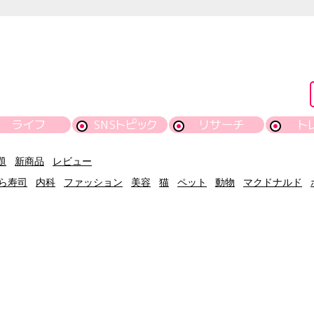
ライフ
SNSトピック
リサーチ
ト
題
新商品
レビュー
ら寿司
内科
ファッション
美容
猫
ペット
動物
マクドナルド