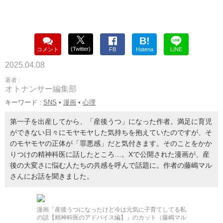
B!
(Twitter)
コメント
FB
Hatena
LINE
2025.04.08
著者 :
オトナンサー編集部
キーワード :
SNS
•
漫画
•
心理
第一子を出産してから、「産後うつ」になった作者。満足に育児
ができない日々にモヤモヤした気持ちを抱えていたのですが、そ
のモヤモヤの正体が「罪悪感」だと気付きます。そのことをかか
りつけの精神科医に話したところ…。Xで公開された漫画が、産
後の大変さに悩む人たちの共感を呼んで話題に。作者の藤嶋マル
さんにお話を聞きました。
漫画「産後うつになったけど今は元気に子育てしてる私
の話【精神科医のアドバイス編】」のカット（藤嶋マル