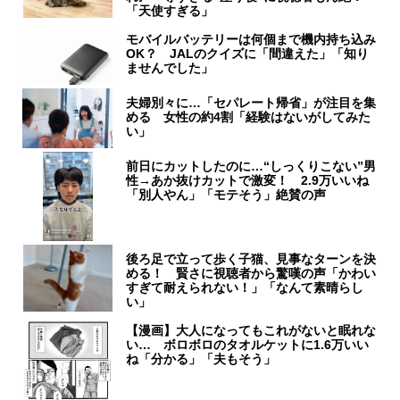
「天使すぎる」
モバイルバッテリーは何個まで機内持ち込み
OK？ JALのクイズに「間違えた」「知り
ませんでした」
夫婦別々に…「セパレート帰省」が注目を集
める 女性の約4割「経験はないがしてみた
い」
前日にカットしたのに…“しっくりこない”男
性→あか抜けカットで激変！ 2.9万いいね
「別人やん」「モテそう」絶賛の声
後ろ足で立って歩く子猫、見事なターンを決
める！ 賢さに視聴者から驚嘆の声「かわい
すぎて耐えられない！」「なんて素晴らし
い」
【漫画】大人になってもこれがないと眠れな
い… ボロボロのタオルケットに1.6万いい
ね「分かる」「夫もそう」