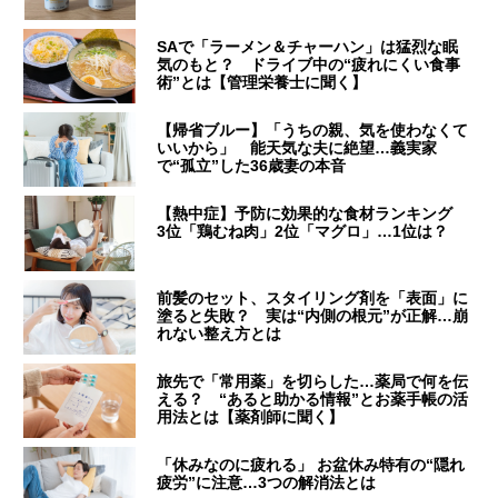
SAで「ラーメン＆チャーハン」は猛烈な眠
気のもと？ ドライブ中の“疲れにくい食事
術”とは【管理栄養士に聞く】
【帰省ブルー】「うちの親、気を使わなくて
いいから」 能天気な夫に絶望…義実家
で“孤立”した36歳妻の本音
【熱中症】予防に効果的な食材ランキング
3位「鶏むね肉」2位「マグロ」…1位は？
前髪のセット、スタイリング剤を「表面」に
塗ると失敗？ 実は“内側の根元”が正解…崩
れない整え方とは
旅先で「常用薬」を切らした…薬局で何を伝
える？ “あると助かる情報”とお薬手帳の活
用法とは【薬剤師に聞く】
「休みなのに疲れる」 お盆休み特有の“隠れ
疲労”に注意…3つの解消法とは