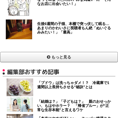
なお店に出会いたい！」
生後6週間の子猫、本棚で突っ伏して眠る…
あまりのかわいさに視聴者もん絶「ぬいぐる
みみたい！」「最高」
もっと見る
編集部おすすめ記事
「ブドウ」は洗っちゃダメ！？ 冷蔵庫で1
週間以上長持ちさせる“秘訣”とは
「結婚は？」「子どもは？」 親のおせっか
い、もはやホラー？ 「帰省ブルー」が“正
常な生存本能”と言えるワケ