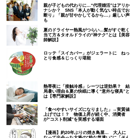
親が子どもの代わりに…“代理婚活”はアリか
ナシか？ SNS「本人が動く気ない時点でお
断り」「親が甘やかしてるから…」厳しい声
も
夏のドライヤー熱風がつらい…髪がすぐ乾く
当て方＆タオルドライの“神テク”とは【美容
師解説】
ロッテ「スイカバー」がジェラートに ねっ
とり食感＆じっくり堪能
熱帯夜に「接触冷感」シーツは逆効果？ 結
局暑い理由＆夏の快眠に導く“意外な寝具”と
は【専門家解説】
「食べやすいサイズになりました」→実質値
上げでは！？ 物価上昇が続く中、消費者
が“コスト削減”を実感する場面
【漫画】約20年ぶりの焼き鳥屋… 大人に
なって出会った大将の“粋な気遣い”に「そん