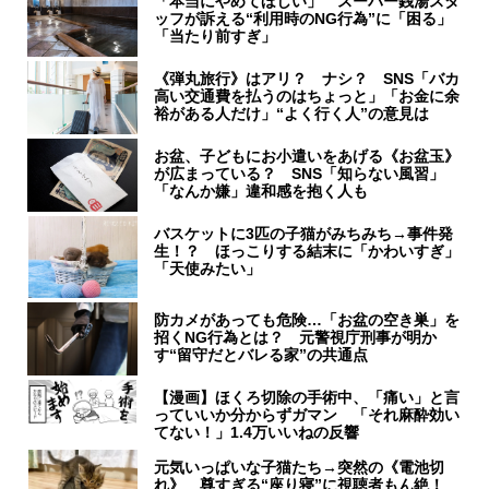
「本当にやめてほしい」 スーパー銭湯スタ
ッフが訴える“利用時のNG行為”に「困る」
「当たり前すぎ」
《弾丸旅行》はアリ？ ナシ？ SNS「バカ
高い交通費を払うのはちょっと」「お金に余
裕がある人だけ」“よく行く人”の意見は
お盆、子どもにお小遣いをあげる《お盆玉》
が広まっている？ SNS「知らない風習」
「なんか嫌」違和感を抱く人も
バスケットに3匹の子猫がみちみち→事件発
生！？ ほっこりする結末に「かわいすぎ」
「天使みたい」
防カメがあっても危険…「お盆の空き巣」を
招くNG行為とは？ 元警視庁刑事が明か
す“留守だとバレる家”の共通点
【漫画】ほくろ切除の手術中、「痛い」と言
っていいか分からずガマン 「それ麻酔効い
てない！」1.4万いいねの反響
元気いっぱいな子猫たち→突然の《電池切
れ》 尊すぎる“座り寝”に視聴者もん絶！