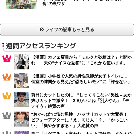
食”の裏ワザ
ライフの記事もっと見る
週間アクセスランキング
【漫画】カフェ店員から「ミルクと砂糖は？」と聞か
れ… 夫の“ナイスな返答”に「これから使います」
【漫画】小学校で人気の男性教師が女子トイレに…
個室の隙間から見えた“恐ろしいモノ”に「許せない」
前日にカットしたのに…“しっくりこない”男性→あか
抜けカットで激変！ 2.9万いいね「別人やん」「モ
テそう」絶賛の声
“おかっぱ”に悩む男性→バッサリカットで大変身！
ビフォーアフターに「え、同じ人！？」「かっこい
い」「爽やかすぎる～」大絶賛の声
妻に「ハゲてる」と言われ…カットで解決→イケオジ