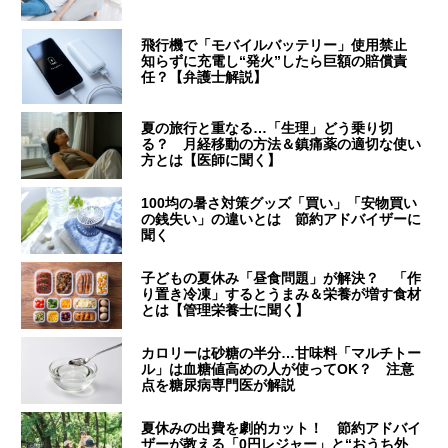
飛行機で「モバイルバッテリー」使用禁止
知らずに充電し“発火”したら巨額の賠償責
任？【弁護士解説】
夏の旅行と重なる…「生理」どう乗り切
る？ 月経移動の方法＆鎮痛薬の適切な使い
方とは【医師に聞く】
100均の暑さ対策グッズ「買い」「安物買い
の銭失い」の違いとは 節約アドバイザーに
聞く
子どもの夏休み「昼食問題」が解決？ 「作
り置き冷凍」するとうまみ＆栄養が増す食材
とは【管理栄養士に聞く】
カロリーは砂糖の半分…甘味料「マルチトー
ル」は血糖値高めの人が使ってOK？ 注意
点を糖尿病専門医が解説
夏休みの出費を劇的カット！ 節約アドバイ
ザーが教える「0円レジャー」と“おうち外