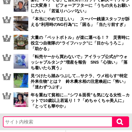
に大変身！ ビフォーアフターに「うちの夫もお願い
したい」「若返りハンパない」
「本当にやめてほしい」 スーパー銭湯スタッフが訴
える“利用時のNG行為”に「困る」「当たり前すぎ」
大量の「ペットボトル」が楽に運べる！？ 災害時に
役立つ自衛隊の“ライフハック”に「目からうろこ」
「助かる」
「転売ヤーから買わないで」アイラップ公式が“ウォ
ッシャブルタンク”増産を報告 SNS「心強い」「落
ち着いたら買う」
見つけたら踏みつぶして…サクラ、ウメ枯らす“特定
外来生物”とは？ 鈴木農水相の注意喚起に「怖い」
「迷わずつぶす」
年を重ねて貧相に…“シワ＆面長”も気になる女性→カ
ットで10歳以上若返り！？「めちゃくちゃ美人に」
「とっても華やか」