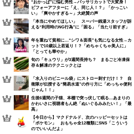
“おかっぱ”に悩む男性→バッサリカットで大変身！
ビフォーアフターに「え、同じ人！？」「かっこい
い」「爽やかすぎる～」大絶賛の声
「本当にやめてほしい」 スーパー銭湯スタッフが訴
える“利用時のNG行為”に「困る」「当たり前すぎ」
年を重ねて貧相に…“シワ＆面長”も気になる女性→カ
ットで10歳以上若返り！？「めちゃくちゃ美人に」
「とっても華やか」
旬の「キュウリ」が3週間長持ち？ まるごと冷凍保
存＆解凍のテクニックとは
「水入りのビニール袋」にストロー刺すだけ！？ 自
衛隊が伝授する“簡易水道”の作り方に「めっちゃ便利
じゃん！！」
生後6週間の子猫、本棚で突っ伏して眠る…あまりの
かわいさに視聴者もん絶「ぬいぐるみみたい！」「最
高」
【今日から】マクドナルド、次のハッピーセットは
「ポケモン」 おもちゃ全12種類にSNS「こういう
のでいいんだよ」