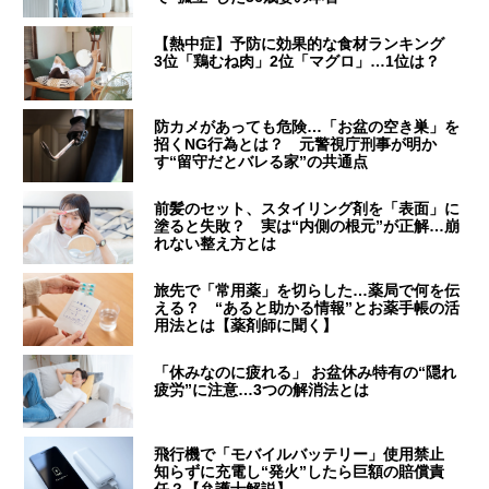
【熱中症】予防に効果的な食材ランキング
3位「鶏むね肉」2位「マグロ」…1位は？
防カメがあっても危険…「お盆の空き巣」を
招くNG行為とは？ 元警視庁刑事が明か
す“留守だとバレる家”の共通点
前髪のセット、スタイリング剤を「表面」に
塗ると失敗？ 実は“内側の根元”が正解…崩
れない整え方とは
旅先で「常用薬」を切らした…薬局で何を伝
える？ “あると助かる情報”とお薬手帳の活
用法とは【薬剤師に聞く】
「休みなのに疲れる」 お盆休み特有の“隠れ
疲労”に注意…3つの解消法とは
飛行機で「モバイルバッテリー」使用禁止
知らずに充電し“発火”したら巨額の賠償責