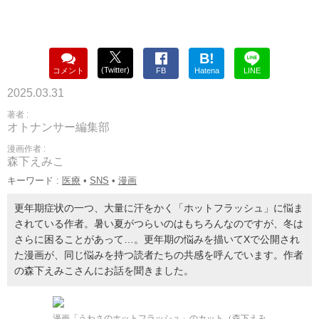
B!
(Twitter)
コメント
FB
Hatena
LINE
2025.03.31
著者 :
オトナンサー編集部
漫画作者 :
森下えみこ
キーワード :
医療
•
SNS
•
漫画
更年期症状の一つ、大量に汗をかく「ホットフラッシュ」に悩ま
されている作者。暑い夏がつらいのはもちろんなのですが、冬は
さらに困ることがあって…。更年期の悩みを描いてXで公開され
た漫画が、同じ悩みを持つ読者たちの共感を呼んでいます。作者
の森下えみこさんにお話を聞きました。
漫画「うわさのホットフラッシュ」のカット（森下えみ