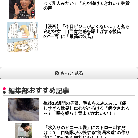
って別人みたい」「あか抜けてきれい」称賛
の声
【漫画】「今日ビジュがよくない…」と落ち
込む彼女 自己肯定感を爆上げする彼氏
の“一言”に「最高の彼氏」
もっと見る
編集部おすすめ記事
生後18週間の子猫、毛布をふみふみ…《優
しすぎる世界》に心がとろける「癒やされる
～」「喉を鳴らす音までかわいい！」
「水入りのビニール袋」にストロー刺すだ
け！？ 自衛隊が伝授する“簡易水道”の作り
方に「めっちゃ便利じゃん！！」