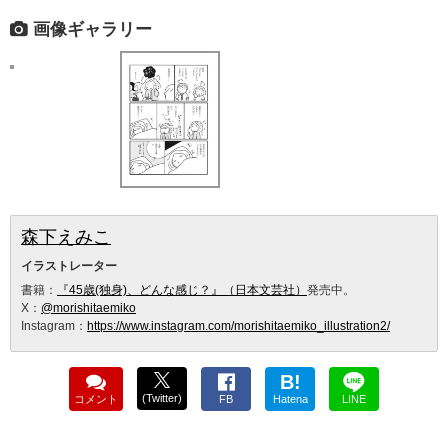
画像ギャラリー
森下えみこ
イラストレーター
書籍：
『45歳(独身)、どんな感じ？』（日本文芸社）
発売中。
X：
@morishitaemiko
Instagram：
https://www.instagram.com/morishitaemiko_illustration2/
B!
(Twitter)
コメント
FB
Hatena
LINE