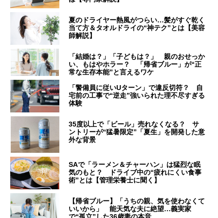
夏のドライヤー熱風がつらい…髪がすぐ乾く
当て方＆タオルドライの“神テク”とは【美容
師解説】
「結婚は？」「子どもは？」 親のおせっか
い、もはやホラー？ 「帰省ブルー」が“正
常な生存本能”と言えるワケ
「警備員に従いUターン」で違反切符？ 自
宅前の工事で“逆走”強いられた理不尽すぎる
体験
35度以上で「ビール」売れなくなる？ サ
ントリーが“猛暑限定”「夏生」を開発した意
外な背景
SAで「ラーメン＆チャーハン」は猛烈な眠
気のもと？ ドライブ中の“疲れにくい食事
術”とは【管理栄養士に聞く】
【帰省ブルー】「うちの親、気を使わなくて
いいから」 能天気な夫に絶望…義実家
で“孤立”した36歳妻の本音