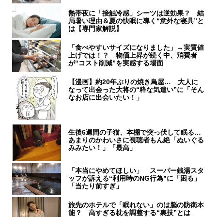
熱帯夜に「接触冷感」シーツは逆効果？ 結
局暑い理由＆夏の快眠に導く“意外な寝具”と
は【専門家解説】
「食べやすいサイズになりました」→実質値
上げでは！？ 物価上昇が続く中、消費者
が“コスト削減”を実感する場面
【漫画】約20年ぶりの焼き鳥屋… 大人に
なって出会った大将の“粋な気遣い”に「そん
なお店に出会いたい！」
生後6週間の子猫、本棚で突っ伏して眠る…
あまりのかわいさに視聴者もん絶「ぬいぐる
みみたい！」「最高」
「本当にやめてほしい」 スーパー銭湯スタ
ッフが訴える“利用時のNG行為”に「困る」
「当たり前すぎ」
旅先のホテルで「眠れない」のは脳の防衛本
能？ 高すぎる枕を調整する“裏技”とは