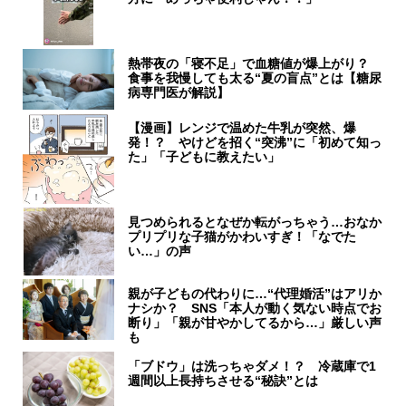
熱帯夜の「寝不足」で血糖値が爆上がり？
食事を我慢しても太る“夏の盲点”とは【糖尿
病専門医が解説】
【漫画】レンジで温めた牛乳が突然、爆
発！？ やけどを招く“突沸”に「初めて知っ
た」「子どもに教えたい」
見つめられるとなぜか転がっちゃう…おなか
プリプリな子猫がかわいすぎ！「なでた
い…」の声
親が子どもの代わりに…“代理婚活”はアリか
ナシか？ SNS「本人が動く気ない時点でお
断り」「親が甘やかしてるから…」厳しい声
も
「ブドウ」は洗っちゃダメ！？ 冷蔵庫で1
週間以上長持ちさせる“秘訣”とは