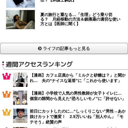
任？【弁護士解説】
夏の旅行と重なる…「生理」どう乗り切
る？ 月経移動の方法＆鎮痛薬の適切な使い
方とは【医師に聞く】
ライフの記事もっと見る
週間アクセスランキング
【漫画】カフェ店員から「ミルクと砂糖は？」と聞か
れ… 夫の“ナイスな返答”に「これから使います」
【漫画】小学校で人気の男性教師が女子トイレに…
個室の隙間から見えた“恐ろしいモノ”に「許せない」
前日にカットしたのに…“しっくりこない”男性→あか
抜けカットで激変！ 2.9万いいね「別人やん」「モ
テそう」絶賛の声