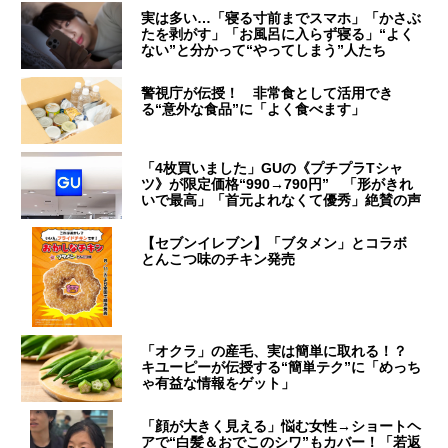
実は多い…「寝る寸前までスマホ」「かさぶ
たを剥がす」「お風呂に入らず寝る」“よく
ない”と分かって“やってしまう”人たち
警視庁が伝授！ 非常食として活用でき
る“意外な食品”に「よく食べます」
「4枚買いました」GUの《プチプラTシャ
ツ》が限定価格“990→790円” 「形がきれ
いで最高」「首元よれなくて優秀」絶賛の声
【セブンイレブン】「ブタメン」とコラボ
とんこつ味のチキン発売
「オクラ」の産毛、実は簡単に取れる！？
キユーピーが伝授する“簡単テク”に「めっち
ゃ有益な情報をゲット」
「顔が大きく見える」悩む女性→ショートヘ
アで“白髪＆おでこのシワ”もカバー！「若返