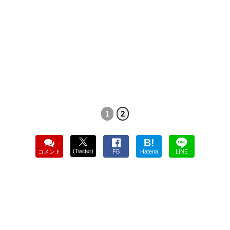
1
2
B!
(Twitter)
コメント
FB
Hatena
LINE