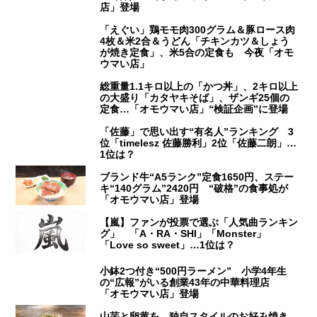
店」登場
「えぐい」鶏モモ肉300グラム＆豚ロース肉
4枚＆米2合＆うどん「チキンカツ＆しょう
が焼き定食」、米5合の定食も 今夜「オモ
ウマい店」
総重量1.1キロ以上の「かつ丼」、2キロ以上
の大盛り「カタヤキそば」、ザンギ25個の
定食…「オモウマい店」“検証企画”に登場
「佐藤」で思い出す“有名人”ランキング 3
位「timelesz 佐藤勝利」2位「佐藤二朗」…
1位は？
ブランド牛“A5ランク”定食1650円、ステー
キ“140グラム”2420円 “破格”の食事処が
「オモウマい店」登場
【嵐】ファンが投票で選ぶ「人気曲ランキン
グ」 「A・RA・SHI」「Monster」
「Love so sweet」…1位は？
小鉢2つ付き“500円ラーメン” 小学4年生
の“広報”がいる創業43年の中華料理店
「オモウマい店」登場
山芋と卵黄を…独自スタイルのお好み焼き