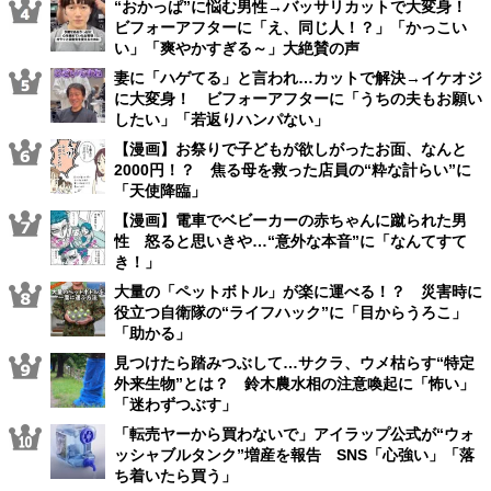
“おかっぱ”に悩む男性→バッサリカットで大変身！
ビフォーアフターに「え、同じ人！？」「かっこい
い」「爽やかすぎる～」大絶賛の声
妻に「ハゲてる」と言われ…カットで解決→イケオジ
に大変身！ ビフォーアフターに「うちの夫もお願い
したい」「若返りハンパない」
【漫画】お祭りで子どもが欲しがったお面、なんと
2000円！？ 焦る母を救った店員の“粋な計らい”に
「天使降臨」
【漫画】電車でベビーカーの赤ちゃんに蹴られた男
性 怒ると思いきや…“意外な本音”に「なんてすて
き！」
大量の「ペットボトル」が楽に運べる！？ 災害時に
役立つ自衛隊の“ライフハック”に「目からうろこ」
「助かる」
見つけたら踏みつぶして…サクラ、ウメ枯らす“特定
外来生物”とは？ 鈴木農水相の注意喚起に「怖い」
「迷わずつぶす」
「転売ヤーから買わないで」アイラップ公式が“ウォ
ッシャブルタンク”増産を報告 SNS「心強い」「落
ち着いたら買う」