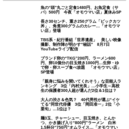
魚の“頭”丸ごと定食1480円、お魚定食（サ
バ）500円 今夜「オモウマい店」夏休みSP
長さ30センチ、重さ250グラム「ビックカツ
丼」、角煮300グラムのカレー…「オモウマ
い店」登場
TBS系・紀行番組「世界遺産」 美しい映像
撮影、制作陣が明かす“秘話” 8月7日
YouTubeライブ配信
ブランド卵の“TKG”200円、ラーメン600
円、卵10個分の目玉焼き1000円…生卵・ゆ
で卵・卵スープ食べ放題 「オモウマい店」
SP登場
「親身に悩みを聞いてくれそう」な芸能人ラ
ンキング 3位「内村光良」…小学生～高校
生の保護者300人超が選んだ2位＆1位は？
大人の渋さ＆色気？ 40代男性が選ぶ“イケ
てる”同世代俳優 3位「岡田准一」2位「小
栗旬」…1位は？
麺3玉、チャーシュー、目玉焼き、とんか
つ、かき揚げ入り“800円”ラーメン 白米
1.5杯分“750円”オムライス…「オモウマい