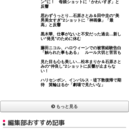
ン”に！ 母娘ショットに「かわいすぎ」と
反響
思わずうっとり…石原さとみ＆田中圭の“美
男美女すぎ”2ショットに「神画像」「最
高」と反響
黒木華、仕事がないと不安だった過去…新し
い“発見”のために休む
藤田ニコル、ハロウィーンでの被害経験告白
「触られた事もある」 ルール大切と苦言も
見た目も心も美しい…松本まりか＆石原さと
みの“仲良し”2ショットに反響が止まらな
い！
ハリセンボン、インパルス・堤下敦復帰で期
待 箕輪はるか「劇場で見たいな」
もっと見る
編集部おすすめ記事