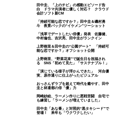
田中圭、「上のチビ」の感動エピソード告
白 ドラマ共演者に優しく対応？ クラウド
会計ソフト新CM
「持続可能な恋ですか？」田中圭＆磯村勇
斗 夜景バックの“イケメン”ツーショット
「浅草でデートしたい俳優」発表 佐藤健、
中村倫也、吉沢亮、田中圭がランクイン
上野樹里＆田中圭の“公園デート” 「持続可
能な恋ですか？」オフショット公開
上野樹里、“野菜花束”で誕生日を祝福され
る SNS「初めて見た」「サステナブル！」
「演じている様子が浮かんできた」 河合優
実、原作通りに仕上がったビジュアル
おっさんずラブを超えて時代を癒やす、田中
圭と林遣都の俳「優」力
岡崎紗絵、ラーメン作りに悪戦苦闘 自宅で
も練習し「ラーメンが増えていました」
田中圭「あな番」と対照的“黒タキシード”で
登場！ 来年も「ワクワクしたい」