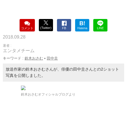
B!
(Twitter)
コメント
FB
Hatena
LINE
2018.09.28
著者 :
エンタメチーム
キーワード :
鈴木おさむ
•
田中圭
放送作家の鈴木おさむさんが、俳優の田中圭さんとの2ショット
写真を公開しました。
鈴木おさむオフィシャルブログより