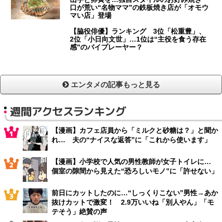
口が荒い“名物ママ”の鉄板焼き店が「オモウ
マい店」登場
【脇役俳優】ランキング 3位「松重豊」、
2位「小日向文世」…1位は“主役を食う存在
感”のバイプレーヤー？
エンタメの記事もっと見る
週間アクセスランキング
【漫画】カフェ店員から「ミルクと砂糖は？」と聞か
れ… 夫の“ナイスな返答”に「これから使います」
【漫画】小学校で人気の男性教師が女子トイレに…
個室の隙間から見えた“恐ろしいモノ”に「許せない」
前日にカットしたのに…“しっくりこない”男性→あか
抜けカットで激変！ 2.9万いいね「別人やん」「モ
テそう」絶賛の声