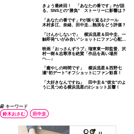
きょう最終回！ 「あなたの番です」Pが語
る、SNSとの“勝負” ストーリーに影響は？
「あなたの番です」Pが振り返る2クール
木村多江、奈緒、田中圭…熱演をどう評価？
「けんかしないで」 横浜流星＆田中圭、一
触即発“いがみ合い”ショットにファン心配…
映画「おっさんずラブ」瑠東東一郎監督、沢
村一樹＆志尊淳を絶賛「作品を高い場所
へ…」
「癒やしの時間です」 横浜流星＆西野七
瀬“初デート”オフショットにファン歓喜！
「大好きなんですね」 田中圭＆“彼女”のよ
うに見つめる横浜流星の2ショット反響！
キーワード
鈴木おさむ
田中圭