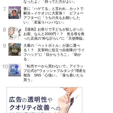
なったよ」「持ってた方がよい」
妻に「ハゲてる」と言われ…カットで
解決→イケオジに大変身！ ビフォー
アフターに「うちの夫もお願いした
い」「若返りハンパない」
【漫画】お祭りで子どもが欲しがった
お面、なんと2000円！？ 焦る母を救
った店員の“粋な計らい”に「天使降臨」
大量の「ペットボトル」が楽に運べ
る！？ 災害時に役立つ自衛隊の“ライ
フハック”に「目からうろこ」「助か
る」
「転売ヤーから買わないで」アイラッ
プ公式が“ウォッシャブルタンク”増産を
報告 SNS「心強い」「落ち着いたら
買う」