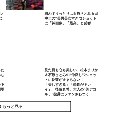
ル
思わずうっとり…石原さとみ＆田
に
中圭の“美男美女すぎ”2ショット
に「神画像」「最高」と反響
った
見た目も心も美しい…松本まりか
休む
＆石原さとみの“仲良し”2ショッ
トに反響が止まらない！
堤下
「美しすぎる」「鎖骨がキレ
劇場
イ」 後藤真希、大人の“美デコ
ルテ”披露にファンざわつく
もっと見る