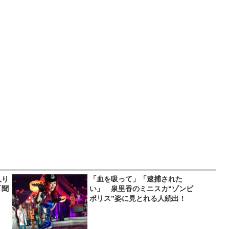
入り
「血を吸って」「逮捕された
「聞
い」 泉里香のミニスカ“ゾンビ
ポリス”姿に見とれる人続出！