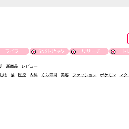
ライフ
SNSトピック
リサーチ
ト
題
新商品
レビュー
動物
猫
医療
内科
くら寿司
美容
ファッション
ポケモン
マク