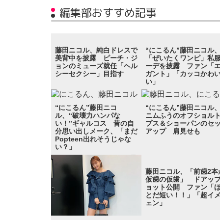
編集部おすすめ記事
藤田ニコル、純白ドレスで
“にこるん”藤田ニコル
美背中を披露 ピーチ・ジ
「ぜいたくワンピ」私
ョンのミューズ就任「ヘル
ーデを披露 ファン「
シーセクシー」目指す
ガント」「カッコかわ
い」
“にこるん”藤田ニコ
“にこるん”藤田ニコル
ル、“破壊力ハンパな
ニムふうのオフショル
い！”ギャルコス 昔の自
プス＆ショーパンのセ
分思い出しメーク、「まだ
アップ 肩見せも
Popteen出れそうじゃな
い？」
藤田ニコル、「前歯2本
仮歯の仮歯」 ドアッ
ョット公開 ファン「
とだ短い！！」「超イ
ェン」