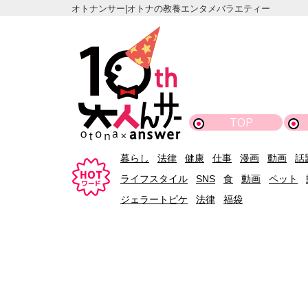
オトナンサー|オトナの教養エンタメバラエティー
TOP
暮らし
法律
健康
仕事
漫画
動画
話
ライフスタイル
SNS
食
動画
ペット
ジェラートピケ
法律
福袋