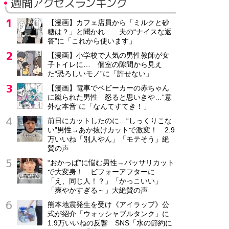
週間アクセスランキング
【漫画】カフェ店員から「ミルクと砂
糖は？」と聞かれ… 夫の“ナイスな返
答”に「これから使います」
【漫画】小学校で人気の男性教師が女
子トイレに… 個室の隙間から見え
た“恐ろしいモノ”に「許せない」
【漫画】電車でベビーカーの赤ちゃん
に蹴られた男性 怒ると思いきや…“意
外な本音”に「なんてすてき！」
前日にカットしたのに…“しっくりこな
い”男性→あか抜けカットで激変！ 2.9
万いいね「別人やん」「モテそう」絶
賛の声
“おかっぱ”に悩む男性→バッサリカット
で大変身！ ビフォーアフターに
「え、同じ人！？」「かっこいい」
「爽やかすぎる～」大絶賛の声
熊本地震発生を受け《アイラップ》公
式が紹介「ウォッシャブルタンク」に
1.9万いいねの反響 SNS「水の節約に