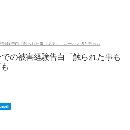
害経験告白「触られた事もある」 ルール大切と苦言も
ンでの被害経験告白「触られた事も
言も
kmark