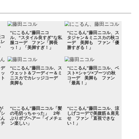
、
“にこるん”藤田ニコ
“にこるん”藤田ニコル、ス
服コ
ル、“スタイル良すぎ”な私
タジャン＆ミニスカの秋コ
エレ
服コーデ ファン「脚長
ーデ 美脚も ファン「優
い
っ！」「美脚すぎ！」
勝すぎる！」
、デ
“にこるん”藤田ニコル、ス
“にこるん”藤田ニコル、ベ
トッ
ウェット＆フーディー＆ミ
スト×シャツ×ブーツの秋
ット
ニスカでカレッジコーデ
コーデ 美脚も ファン
美脚も
「最高！」
が
“にこるん”藤田ニコル「髪
“にこるん”藤田ニコル、涼
プシ
の毛切っちゃった」 2年
しげコーデで美腹筋＆肩見
ほん
ぶりボブヘアー「イメチェ
せ ファン「直視できな
メチ
ン楽しい」
い！」