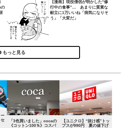
料
【漫画】現役僧侶が明かした“修
めの
行中の食事”… あまりに質素な
尿
献立に1万いいね「病気になりそ
う」「大変だ」
もっと見る
ター
 セ
「3色買いました」cocaの
【ユニクロ】“抜け感”トッ
《コットン100％》コスパ
プスが990円 夏の値下げ