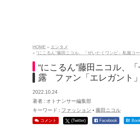
HOME
エンタメ
“にこるん”藤田ニコル、「ぜいたくワンピ」私服コ
“にこるん”藤田ニコル、
露 ファン「エレガント
2022.10.24
著者 :
オトナンサー編集部
キーワード :
ファッション
•
藤田ニコル
コメント
(Twitter)
Facebook
B!
Boo