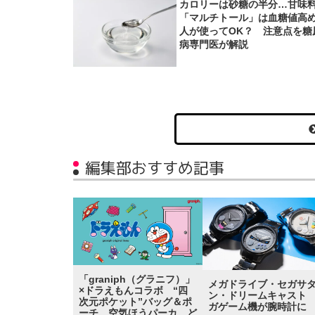
カロリーは砂糖の半分…甘味
「マルチトール」は血糖値高
人が使ってOK？ 注意点を糖
病専門医が解説
編集部おすすめ記事
「graniph（グラニフ）」
メガドライブ・セガサ
×ドラえもんコラボ “四
ン・ドリームキャスト
次元ポケット”バッグ＆ポ
ガゲーム機が腕時計に
ーチ、空気ほうパーカ、ど