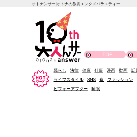
オトナンサー|オトナの教養エンタメバラエティー
TOP
暮らし
法律
健康
仕事
漫画
動画
話
ライフスタイル
SNS
食
ファッション
ビフォーアフター
睡眠