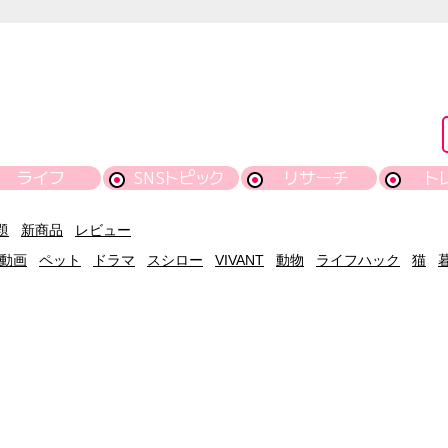
ライフ
SNSトピック
リサーチ
ト
題
新商品
レビュー
動画
ペット
ドラマ
スシロー
VIVANT
動物
ライフハック
猫