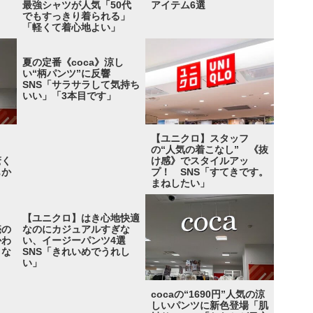
最強シャツが人気「50代
アイテム6選
でもすっきり着られる」
「軽くて着心地よい」
夏の定番《coca》涼し
い“柄パンツ”に反響
SNS「サラサラして気持ち
いい」「3本目です」
【ユニクロ】スタッフ
の“人気の着こなし” 《抜
驚く
け感》でスタイルアッ
もか
プ！ SNS「すてきです。
まねしたい」
【ユニクロ】はき心地快適
売の
なのにカジュアルすぎな
かわ
い、イージーパンツ4選
くな
SNS「きれいめでうれし
い」
cocaの“1690円”人気の涼
しいパンツに新色登場「肌