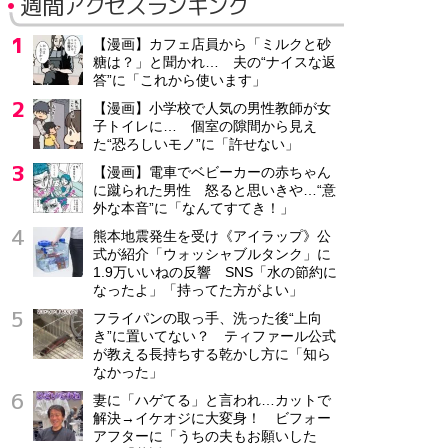
週間アクセスランキング
【漫画】カフェ店員から「ミルクと砂
糖は？」と聞かれ… 夫の“ナイスな返
答”に「これから使います」
【漫画】小学校で人気の男性教師が女
子トイレに… 個室の隙間から見え
た“恐ろしいモノ”に「許せない」
【漫画】電車でベビーカーの赤ちゃん
に蹴られた男性 怒ると思いきや…“意
外な本音”に「なんてすてき！」
熊本地震発生を受け《アイラップ》公
式が紹介「ウォッシャブルタンク」に
1.9万いいねの反響 SNS「水の節約に
なったよ」「持ってた方がよい」
フライパンの取っ手、洗った後“上向
き”に置いてない？ ティファール公式
が教える長持ちする乾かし方に「知ら
なかった」
妻に「ハゲてる」と言われ…カットで
解決→イケオジに大変身！ ビフォー
アフターに「うちの夫もお願いした