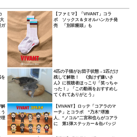
カ
【ファミマ】「VIVANT」コラ
超大
ボ ソックス＆タオルハンカチ発
製ガ
売 「別班饅頭」も
4匹の子猫がお団子状態→1匹だけ
感を
残して解散！ 《負けず嫌いさ
ん》に視聴者ほっこり「笑っちゃ
った！」「この動画をおすすめし
てくれてありがとう」
が解
【VIVANT】ロッテ「コアラのマ
とう
ーチ」とコラボ “乃木”堺雅
管理
人、“ノコル”二宮和也らがコアラ
に 第1弾ステッカー＆缶バッジ