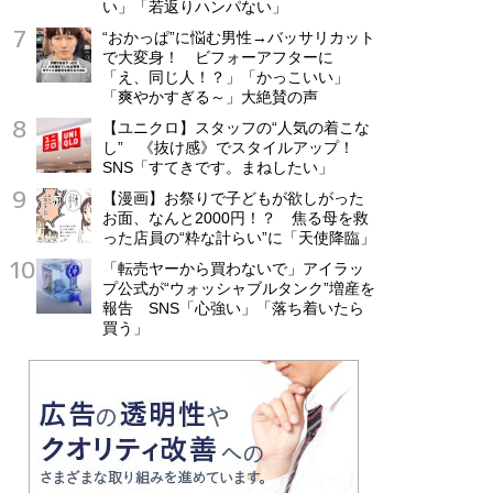
い」「若返りハンパない」
“おかっぱ”に悩む男性→バッサリカット
で大変身！ ビフォーアフターに
「え、同じ人！？」「かっこいい」
「爽やかすぎる～」大絶賛の声
【ユニクロ】スタッフの“人気の着こな
し” 《抜け感》でスタイルアップ！
SNS「すてきです。まねしたい」
【漫画】お祭りで子どもが欲しがった
お面、なんと2000円！？ 焦る母を救
った店員の“粋な計らい”に「天使降臨」
「転売ヤーから買わないで」アイラッ
プ公式が“ウォッシャブルタンク”増産を
報告 SNS「心強い」「落ち着いたら
買う」