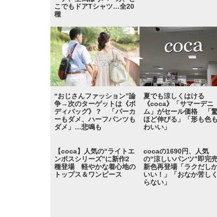
こでもドアTシャツ…全20
種
“おじさんファッション”論
夏でも涼しくはける
争→次のターゲットは《ボ
《coca》「サマーデニ
ディバッグ》？ 「パーカ
ム」がセール価格 「
ーもダメ、ハーフパンツも
ほど伸びる」「形も色
ダメ」…悲鳴も
わいい」
【coca】人気の“ライトエ
cocaの1690円、人気
ンボスシリーズ”に新作2
の“涼しいパンツ”即完
種登場 軽やかな着心地の
新色再登場「ラクだし
トップス＆ワンピース
いい！」「おなか苦し
らない」