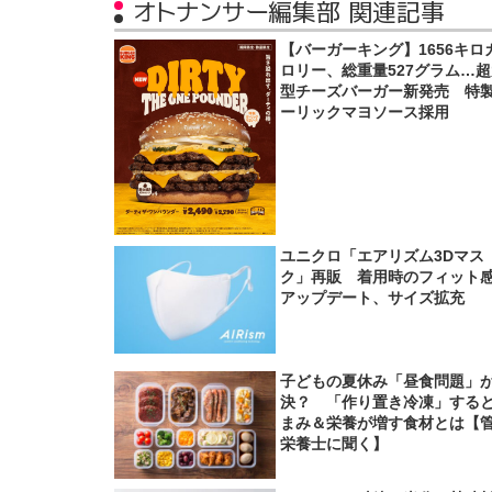
オトナンサー編集部 関連記事
【バーガーキング】1656キロ
ロリー、総重量527グラム…
型チーズバーガー新発売 特
ーリックマヨソース採用
ユニクロ「エアリズム3Dマス
ク」再販 着用時のフィット
アップデート、サイズ拡充
子どもの夏休み「昼食問題」
決？ 「作り置き冷凍」する
まみ＆栄養が増す食材とは【
栄養士に聞く】