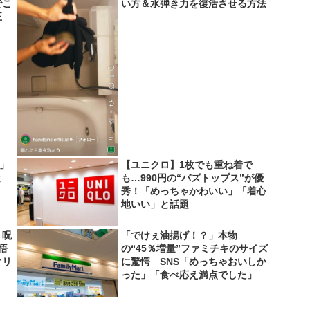
でこ
い方＆水弾き力を復活させる方法
正
い」
【ユニクロ】1枚でも重ね着で
と
も…990円の“バズトップス”が優
秀！「めっちゃかわいい」「着心
地いい」と話題
 呪
「でけぇ油揚げ！？」本物
悟
の“45％増量”ファミチキのサイズ
クリ
に驚愕 SNS「めっちゃおいしか
った」「食べ応え満点でした」