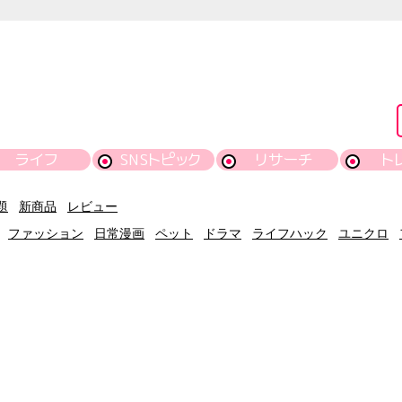
ライフ
SNSトピック
リサーチ
ト
題
新商品
レビュー
ファッション
日常漫画
ペット
ドラマ
ライフハック
ユニクロ