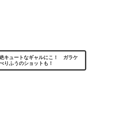
絶キュートなギャルにこ！ ガラケ
べりふうのショットも！