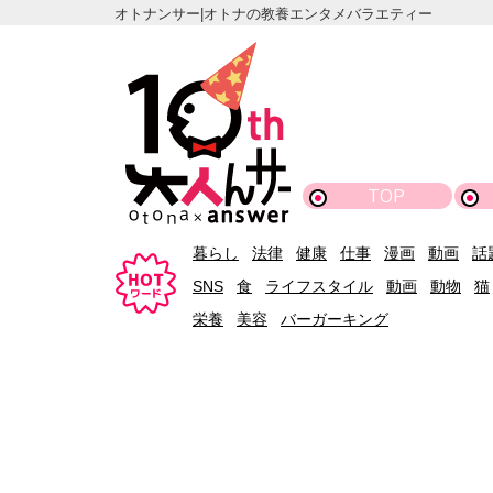
オトナンサー|オトナの教養エンタメバラエティー
TOP
暮らし
法律
健康
仕事
漫画
動画
話
SNS
食
ライフスタイル
動画
動物
猫
栄養
美容
バーガーキング