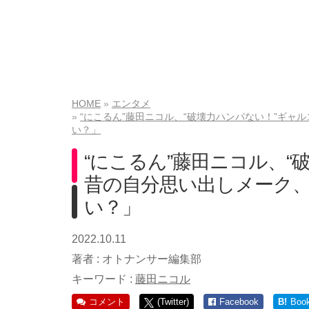
HOME
エンタメ
“にこるん”藤田ニコル、“破壊力ハンパない！”ギャル
い？」
“にこるん”藤田ニコル、
昔の自分思い出しメーク、「
い？」
2022.10.11
著者 :
オトナンサー編集部
キーワード :
藤田ニコル
コメント
(Twitter)
Facebook
B!
Boo