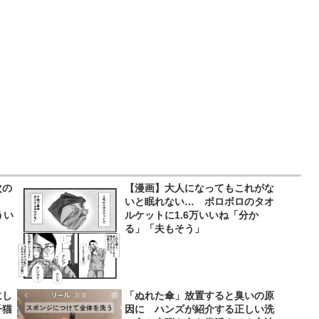
次の
【漫画】大人になってもこれがな
ン」
いと眠れない… ボロボロのタオ
うい
ルケットに1.6万いいね「分か
る」「夫もそう」
にし
「ぬれた傘」放置すると臭いの原
子猫
因に ハンズが紹介する正しい洗