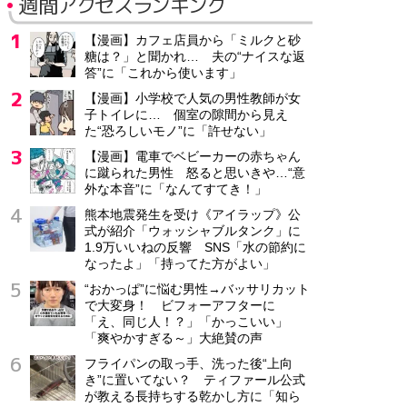
週間アクセスランキング
【漫画】カフェ店員から「ミルクと砂
糖は？」と聞かれ… 夫の“ナイスな返
答”に「これから使います」
【漫画】小学校で人気の男性教師が女
子トイレに… 個室の隙間から見え
た“恐ろしいモノ”に「許せない」
【漫画】電車でベビーカーの赤ちゃん
に蹴られた男性 怒ると思いきや…“意
外な本音”に「なんてすてき！」
熊本地震発生を受け《アイラップ》公
式が紹介「ウォッシャブルタンク」に
1.9万いいねの反響 SNS「水の節約に
なったよ」「持ってた方がよい」
“おかっぱ”に悩む男性→バッサリカット
で大変身！ ビフォーアフターに
「え、同じ人！？」「かっこいい」
「爽やかすぎる～」大絶賛の声
フライパンの取っ手、洗った後“上向
き”に置いてない？ ティファール公式
が教える長持ちする乾かし方に「知ら