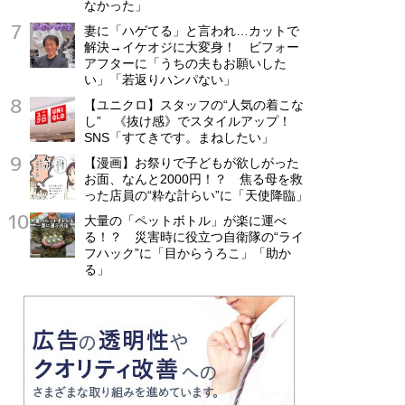
なかった」
妻に「ハゲてる」と言われ…カットで
解決→イケオジに大変身！ ビフォー
アフターに「うちの夫もお願いした
い」「若返りハンパない」
【ユニクロ】スタッフの“人気の着こな
し” 《抜け感》でスタイルアップ！
SNS「すてきです。まねしたい」
【漫画】お祭りで子どもが欲しがった
お面、なんと2000円！？ 焦る母を救
った店員の“粋な計らい”に「天使降臨」
大量の「ペットボトル」が楽に運べ
る！？ 災害時に役立つ自衛隊の“ライ
フハック”に「目からうろこ」「助か
る」