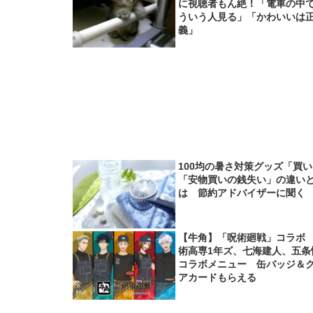
に視聴者もん絶！「電車の中
ういう人見る」「かわいいは
義」
100均の暑さ対策グッズ「買
「安物買いの銭失い」の違い
は 節約アドバイザーに聞く
【牛角】「呪術廻戦」コラボ
術高専1年ズ、七海建人、五条
コラボメニュー 缶バッジ＆
アカードもらえる