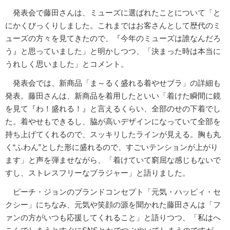
発表会で藤田さんは、ミューズに選ばれたことについて「と
にかくびっくりしました。これまではお客さんとして歴代のミ
ューズの方々を見てきたので、『今年のミューズは誰なんだろ
う』と思っていました」と明かしつつ、「決まった時は本当に
うれしく思いました」とコメント。
発表会では、新商品「ま～るく盛れる着やせブラ」の詳細も
発表。藤田さんは、新商品を着用したといい「着けた瞬間に鏡
を見て『わ！盛れる！』と言えるくらい、全部のせの下着でし
た。着やせもできるし、脇が高いデザインになっていて全部を
持ち上げてくれるので、スッキリしたラインが見える。胸も丸
く“ふわん”とした形に盛れるので、すごいテンションが上がり
ます」と声を弾ませながら、「着けていて窮屈な感じもないで
すし、ストレスフリーなブラジャー」と語りました。
ピーチ・ジョンのブランドコンセプト「元気・ハッピィ・セ
クシー」にちなみ、元気や笑顔の源を聞かれた藤田さんは「フ
ァンの方がいつも応援してくれること」と語りつつ、「私はへ