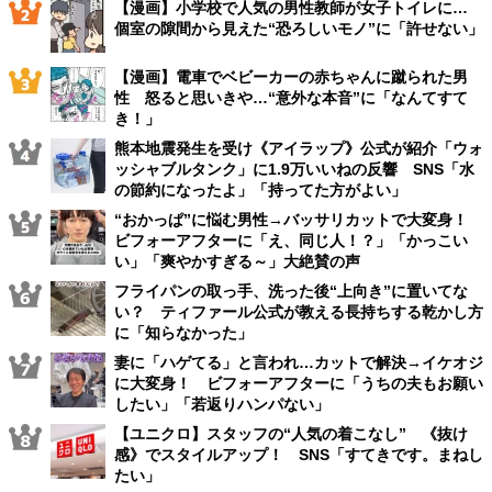
【漫画】小学校で人気の男性教師が女子トイレに…
個室の隙間から見えた“恐ろしいモノ”に「許せない」
【漫画】電車でベビーカーの赤ちゃんに蹴られた男
性 怒ると思いきや…“意外な本音”に「なんてすて
き！」
熊本地震発生を受け《アイラップ》公式が紹介「ウォ
ッシャブルタンク」に1.9万いいねの反響 SNS「水
の節約になったよ」「持ってた方がよい」
“おかっぱ”に悩む男性→バッサリカットで大変身！
ビフォーアフターに「え、同じ人！？」「かっこい
い」「爽やかすぎる～」大絶賛の声
フライパンの取っ手、洗った後“上向き”に置いてな
い？ ティファール公式が教える長持ちする乾かし方
に「知らなかった」
妻に「ハゲてる」と言われ…カットで解決→イケオジ
に大変身！ ビフォーアフターに「うちの夫もお願い
したい」「若返りハンパない」
【ユニクロ】スタッフの“人気の着こなし” 《抜け
感》でスタイルアップ！ SNS「すてきです。まねし
たい」