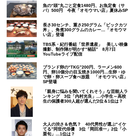
魚の“頭”丸ごと定食1480円、お魚定食（サ
バ）500円 今夜「オモウマい店」夏休みSP
長さ30センチ、重さ250グラム「ビックカツ
丼」、角煮300グラムのカレー…「オモウマ
い店」登場
TBS系・紀行番組「世界遺産」 美しい映像
撮影、制作陣が明かす“秘話” 8月7日
YouTubeライブ配信
ブランド卵の“TKG”200円、ラーメン600
円、卵10個分の目玉焼き1000円…生卵・ゆ
で卵・卵スープ食べ放題 「オモウマい店」
SP登場
「親身に悩みを聞いてくれそう」な芸能人ラ
ンキング 3位「内村光良」…小学生～高校
生の保護者300人超が選んだ2位＆1位は？
大人の渋さ＆色気？ 40代男性が選ぶ“イケ
てる”同世代俳優 3位「岡田准一」2位「小
栗旬」…1位は？