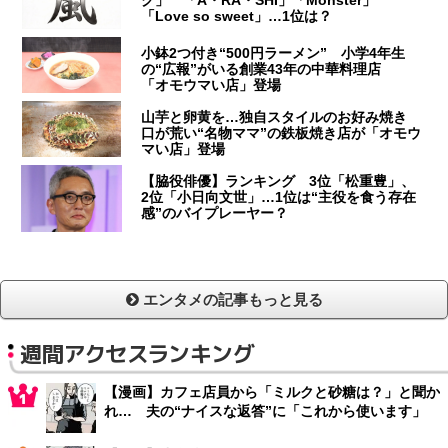
「Love so sweet」…1位は？
小鉢2つ付き“500円ラーメン” 小学4年生
の“広報”がいる創業43年の中華料理店
「オモウマい店」登場
山芋と卵黄を…独自スタイルのお好み焼き
口が荒い“名物ママ”の鉄板焼き店が「オモウ
マい店」登場
【脇役俳優】ランキング 3位「松重豊」、
2位「小日向文世」…1位は“主役を食う存在
感”のバイプレーヤー？
エンタメの記事もっと見る
週間アクセスランキング
【漫画】カフェ店員から「ミルクと砂糖は？」と聞か
れ… 夫の“ナイスな返答”に「これから使います」