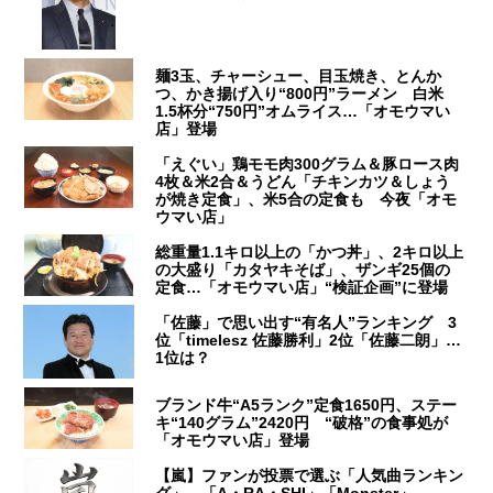
麺3玉、チャーシュー、目玉焼き、とんか
つ、かき揚げ入り“800円”ラーメン 白米
1.5杯分“750円”オムライス…「オモウマい
店」登場
「えぐい」鶏モモ肉300グラム＆豚ロース肉
4枚＆米2合＆うどん「チキンカツ＆しょう
が焼き定食」、米5合の定食も 今夜「オモ
ウマい店」
総重量1.1キロ以上の「かつ丼」、2キロ以上
の大盛り「カタヤキそば」、ザンギ25個の
定食…「オモウマい店」“検証企画”に登場
「佐藤」で思い出す“有名人”ランキング 3
位「timelesz 佐藤勝利」2位「佐藤二朗」…
1位は？
ブランド牛“A5ランク”定食1650円、ステー
キ“140グラム”2420円 “破格”の食事処が
「オモウマい店」登場
【嵐】ファンが投票で選ぶ「人気曲ランキン
グ」 「A・RA・SHI」「Monster」