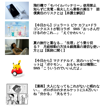
飛行機で「モバイルバッテリー」使用禁止
知らずに充電→発火したら乗客の責任？ 賠
償責任のリスクとは【弁護士解説】
【今日から】ジェラート ピケ カフェ×ドラ
ゴンクエストが初コラボ SNS「おっさん行
けるのかこれ…」「えぐかわいい」
夏の旅行と重なる…「生理」どう乗り切
る？ 月経移動の方法＆鎮痛薬の適切な使い
方とは【医師に聞く】
【今日から】マクドナルド、次のハッピーセ
ットは「ポケモン」 おもちゃ全12種類に
SNS「こういうのでいいんだよ」
【漫画】大人になってもこれがないと眠れな
い… ボロボロのタオルケットに1.6万いい
ね「分かる」「夫もそう」