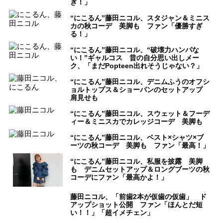
ぎ！」
“にこるん”藤田ニコル、スタジャン＆ミニス
カの秋コーデ 美脚も ファン「優勝すぎ
る！」
“にこるん”藤田ニコル、“破壊力ハンパな
い！”ギャルコス 昔の自分思い出しメー
ク、「まだPopteen出れそうじゃない？」
“にこるん”藤田ニコル、デニムふうのオフシ
ョルトップス＆ショーパンのセットアップ
肩見せも
“にこるん”藤田ニコル、スウェット＆フーデ
ィー＆ミニスカでカレッジコーデ 美脚も
“にこるん”藤田ニコル、ベスト×シャツ×ブ
ーツの秋コーデ 美脚も ファン「最高！」
“にこるん”藤田ニコル、私服を披露 美脚
も デニムセットアップ＆ロングブーツの秋
コーデにファン「最高かよ！」
藤田ニコル、「前歯2本が仮歯の仮歯」 ド
アップショット公開 ファン「ほんとだ短
い！！」「超イメチェン」