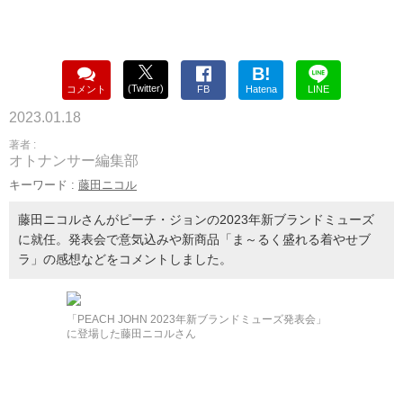
B!
(Twitter)
コメント
FB
Hatena
LINE
2023.01.18
著者 :
オトナンサー編集部
キーワード :
藤田ニコル
藤田ニコルさんがピーチ・ジョンの2023年新ブランドミューズ
に就任。発表会で意気込みや新商品「ま～るく盛れる着やせブ
ラ」の感想などをコメントしました。
「PEACH JOHN 2023年新ブランドミューズ発表会」
に登場した藤田ニコルさん