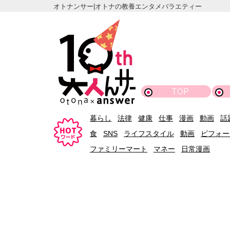
オトナンサー|オトナの教養エンタメバラエティー
TOP
暮らし
法律
健康
仕事
漫画
動画
話
食
SNS
ライフスタイル
動画
ビフォー
ファミリーマート
マネー
日常漫画