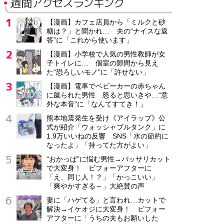
週間アクセスランキング
【漫画】カフェ店員から「ミルクと砂
糖は？」と聞かれ… 夫の“ナイスな返
答”に「これから使います」
【漫画】小学校で人気の男性教師が女
子トイレに… 個室の隙間から見え
た“恐ろしいモノ”に「許せない」
【漫画】電車でベビーカーの赤ちゃん
に蹴られた男性 怒ると思いきや…“意
外な本音”に「なんてすてき！」
熊本地震発生を受け《アイラップ》公
式が紹介「ウォッシャブルタンク」に
1.9万いいねの反響 SNS「水の節約に
なったよ」「持ってた方がよい」
“おかっぱ”に悩む男性→バッサリカット
で大変身！ ビフォーアフターに
「え、同じ人！？」「かっこいい」
「爽やかすぎる～」大絶賛の声
妻に「ハゲてる」と言われ…カットで
解決→イケオジに大変身！ ビフォー
アフターに「うちの夫もお願いした