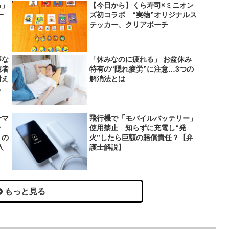
ろ」
【今日から】くら寿司×ミニオン
一
ズ初コラボ “実物”オリジナルス
テッカー、クリアポーチ
事な
「休みなのに疲れる」 お盆休み
聴者
特有の“隠れ疲労”に注意…3つの
耐え
解消法とは
し
サマ
飛行機で「モバイルバッテリー」
ッ
使用禁止 知らずに充電し“発
」の
火”したら巨額の賠償責任？【弁
入
護士解説】
もっと見る