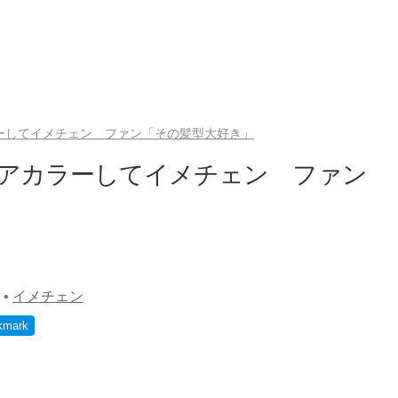
ラーしてイメチェン ファン「その髪型大好き」
ヘアカラーしてイメチェン ファン
•
イメチェン
kmark