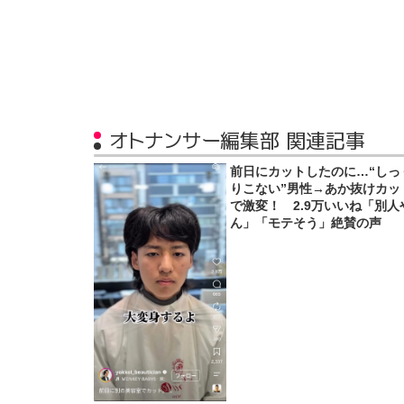
オトナンサー編集部 関連記事
前日にカットしたのに…“しっ
りこない”男性→あか抜けカッ
で激変！ 2.9万いいね「別人
ん」「モテそう」絶賛の声