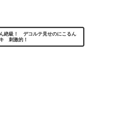
ん絶級！ デコルテ見せのにこるん
ドキ 刺激的！