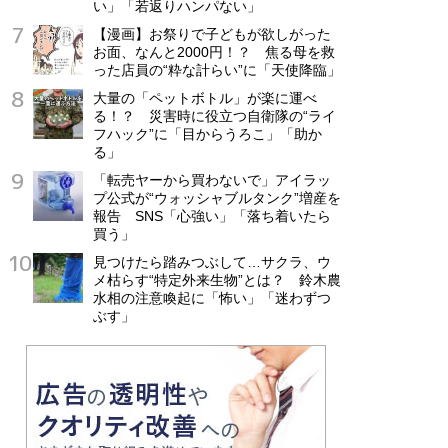
い」「若返りハンパない」
【漫画】お祭りで子どもが欲しがった
お面、なんと2000円！？ 焦る母を救
った店員の“粋な計らい”に「天使降臨」
大量の「ペットボトル」が楽に運べ
る！？ 災害時に役立つ自衛隊の“ライ
フハック”に「目からうろこ」「助か
る」
「転売ヤーから買わないで」アイラッ
プ公式が“ウォッシャブルタンク”増産を
報告 SNS「心強い」「落ち着いたら
買う」
見つけたら踏みつぶして…サクラ、ウ
メ枯らす“特定外来生物”とは？ 鈴木農
水相の注意喚起に「怖い」「迷わずつ
ぶす」