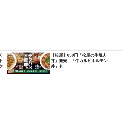
く
【松屋】630円「松屋の牛焼肉
ト
丼」発売 「牛カルビホルモン
や
丼」も