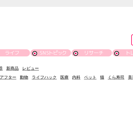
ライフ
SNSトピック
リサーチ
ト
題
新商品
レビュー
アフター
動物
ライフハック
医療
内科
ペット
猫
くら寿司
美