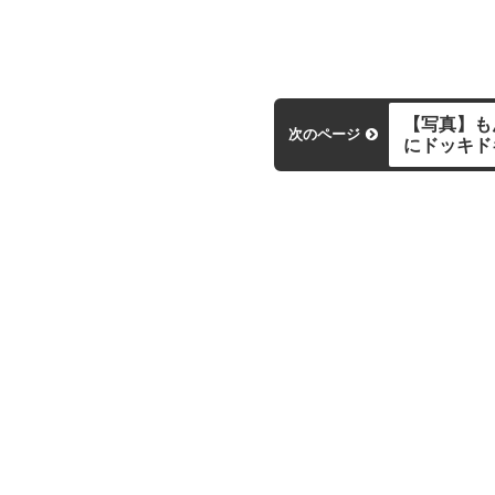
【写真】も
次のページ
にドッキ