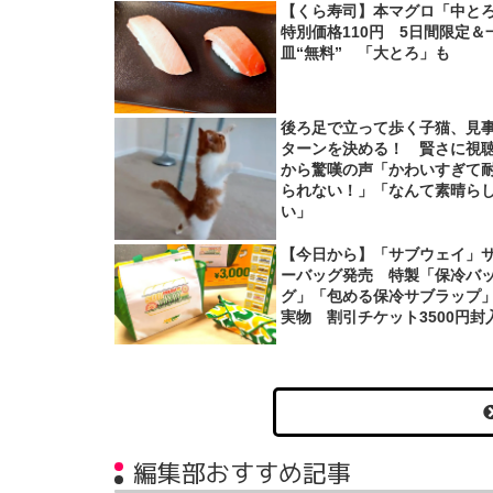
【くら寿司】本マグロ「中と
特別価格110円 5日間限定＆
皿“無料” 「大とろ」も
後ろ足で立って歩く子猫、見
ターンを決める！ 賢さに視
から驚嘆の声「かわいすぎて
られない！」「なんて素晴ら
い」
【今日から】「サブウェイ」
ーバッグ発売 特製「保冷バ
グ」「包める保冷サブラップ
実物 割引チケット3500円封
編集部おすすめ記事