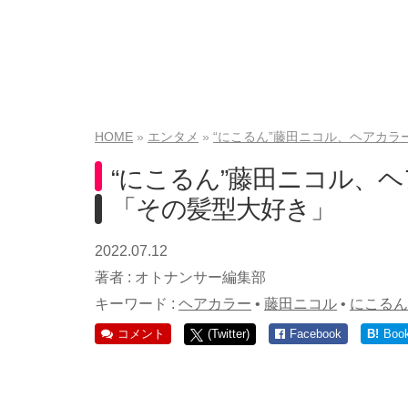
HOME
エンタメ
“にこるん”藤田ニコル、ヘアカ
“にこるん”藤田ニコル、
「その髪型大好き」
2022.07.12
著者 :
オトナンサー編集部
キーワード :
ヘアカラー
•
藤田ニコル
•
にこるん
コメント
(Twitter)
Facebook
B!
Boo