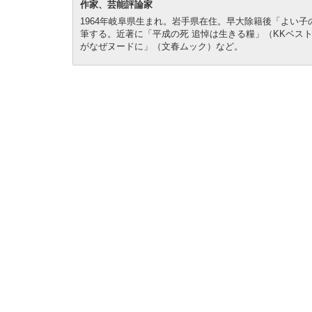
作家、芸能評論家
1964年岐阜県生まれ。岩手県在住。早大除籍後「よい
筆する。近著に「平成の死 追悼は生きる糧」（KKベス
がなぜヌードに」（文春ムック）など。