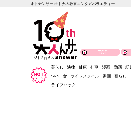
オトナンサー|オトナの教養エンタメバラエティー
TOP
暮らし
法律
健康
仕事
漫画
動画
話
SNS
食
ライフスタイル
動画
暮らし
ライフハック