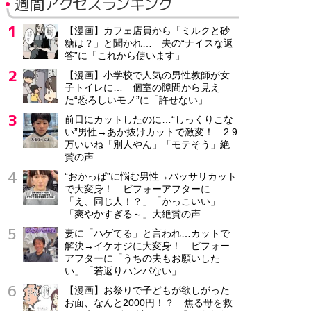
週間アクセスランキング
【漫画】カフェ店員から「ミルクと砂
糖は？」と聞かれ… 夫の“ナイスな返
答”に「これから使います」
【漫画】小学校で人気の男性教師が女
子トイレに… 個室の隙間から見え
た“恐ろしいモノ”に「許せない」
前日にカットしたのに…“しっくりこな
い”男性→あか抜けカットで激変！ 2.9
万いいね「別人やん」「モテそう」絶
賛の声
“おかっぱ”に悩む男性→バッサリカット
で大変身！ ビフォーアフターに
「え、同じ人！？」「かっこいい」
「爽やかすぎる～」大絶賛の声
妻に「ハゲてる」と言われ…カットで
解決→イケオジに大変身！ ビフォー
アフターに「うちの夫もお願いした
い」「若返りハンパない」
【漫画】お祭りで子どもが欲しがった
お面、なんと2000円！？ 焦る母を救