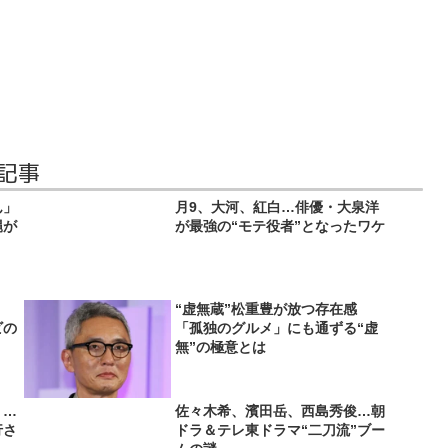
記事
ん」
月9、大河、紅白…俳優・大泉洋
縄が
が最強の“モテ役者”となったワケ
“虚無蔵”松重豊が放つ存在感
ビの
「孤独のグルメ」にも通ずる“虚
無”の極意とは
」…
佐々木希、濱田岳、西島秀俊…朝
行さ
ドラ＆テレ東ドラマ“二刀流”ブー