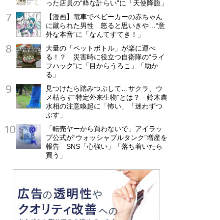
った店員の“粋な計らい”に「天使降臨」
【漫画】電車でベビーカーの赤ちゃん
に蹴られた男性 怒ると思いきや…“意
外な本音”に「なんてすてき！」
大量の「ペットボトル」が楽に運べ
る！？ 災害時に役立つ自衛隊の“ライ
フハック”に「目からうろこ」「助か
る」
見つけたら踏みつぶして…サクラ、ウ
メ枯らす“特定外来生物”とは？ 鈴木農
水相の注意喚起に「怖い」「迷わずつ
ぶす」
「転売ヤーから買わないで」アイラッ
プ公式が“ウォッシャブルタンク”増産を
報告 SNS「心強い」「落ち着いたら
買う」