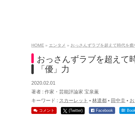
HOME
エンタメ
おっさんずラブを超えて時代を癒
おっさんずラブを超えて
「優」力
2020.02.01
著者 :
作家・芸能評論家 宝泉薫
キーワード :
スカーレット
•
林遣都
•
田中圭
•
お
コメント
(Twitter)
Facebook
B!
Boo