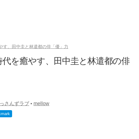
やす、田中圭と林遣都の俳「優」力
時代を癒やす、田中圭と林遣都の俳
っさんずラブ
•
mellow
kmark