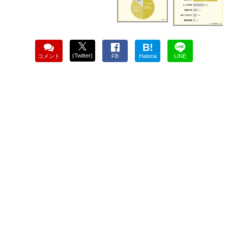
B!
(Twitter)
コメント
FB
Hatena
LINE