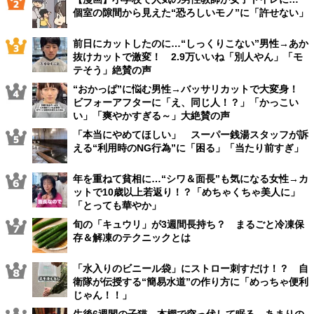
個室の隙間から見えた“恐ろしいモノ”に「許せない」
前日にカットしたのに…“しっくりこない”男性→あか
抜けカットで激変！ 2.9万いいね「別人やん」「モ
テそう」絶賛の声
“おかっぱ”に悩む男性→バッサリカットで大変身！
ビフォーアフターに「え、同じ人！？」「かっこい
い」「爽やかすぎる～」大絶賛の声
「本当にやめてほしい」 スーパー銭湯スタッフが訴
える“利用時のNG行為”に「困る」「当たり前すぎ」
年を重ねて貧相に…“シワ＆面長”も気になる女性→カ
ットで10歳以上若返り！？「めちゃくちゃ美人に」
「とっても華やか」
旬の「キュウリ」が3週間長持ち？ まるごと冷凍保
存＆解凍のテクニックとは
「水入りのビニール袋」にストロー刺すだけ！？ 自
衛隊が伝授する“簡易水道”の作り方に「めっちゃ便利
じゃん！！」