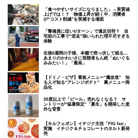
「食べやすいサイズになりました」→実質値
上げでは！？ 物価上昇が続く中、消費者
が“コスト削減”を実感する場面
「警備員に従いUターン」で違反切符？ 自
宅前の工事で“逆走”強いられた理不尽すぎる
体験
生後6週間の子猫、本棚で突っ伏して眠る…
あまりのかわいさに視聴者もん絶「ぬいぐる
みみたい！」「最高」
【ドミノ・ピザ】看板メニュー“魔改造” 知
る人ぞ知る“アレンジポテト” 裏メニュー商
品化
35度以上で「ビール」売れなくなる？ サ
ントリーが“猛暑限定”「夏生」を開発した意
外な背景
【キルフェボン】イチジク主役「FIG fair」
実施 イチジク＆チョコレートのタルト新発
売