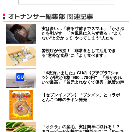
オトナンサー編集部 関連記事
実は多い…「寝る寸前までスマホ」「かさぶ
たを剥がす」「お風呂に入らず寝る」“よく
ない”と分かって“やってしまう”人たち
警視庁が伝授！ 非常食として活用でき
る“意外な食品”に「よく食べます」
「4枚買いました」GUの《プチプラTシャ
ツ》が限定価格“990→790円” 「形がきれ
いで最高」「首元よれなくて優秀」絶賛の声
【セブンイレブン】「ブタメン」とコラボ
とんこつ味のチキン発売
「オクラ」の産毛、実は簡単に取れる！？
キユーピーが伝授する“簡単テク”に「めっち