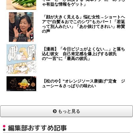
ゃ有益な情報をゲット」
「顔が大きく見える」悩む女性→ショートヘ
アで“白髪＆おでこのシワ”もカバー！「若返
って別人みたい」「あか抜けてきれい」称賛
の声
【漫画】「今日ビジュがよくない…」と落ち
込む彼女 自己肯定感を爆上げする彼氏
の“一言”に「最高の彼氏」
【松のや】“オレンジソース唐揚げ”定食 ジ
ューシー＆さっぱりの味わい
もっと見る
編集部おすすめ記事