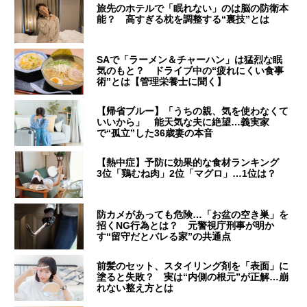
旅先のホテルで「眠れない」のは脳の防衛本
能？ 高すぎる枕を調整する“裏技”とは
SAで「ラーメン＆チャーハン」は猛烈な眠
気のもと？ ドライブ中の“疲れにくい食事
術”とは【管理栄養士に聞く】
【帰省ブルー】「うちの親、気を使わなくて
いいから」 能天気な夫に絶望…義実家
で“孤立”した36歳妻の本音
【熱中症】予防に効果的な食材ランキング
3位「鶏むね肉」2位「マグロ」…1位は？
防カメがあっても危険…「お盆の空き巣」を
招くNG行為とは？ 元警視庁刑事が明か
す“留守だとバレる家”の共通点
前髪のセット、スタイリング剤を「表面」に
塗ると失敗？ 実は“内側の根元”が正解…崩
れない整え方とは