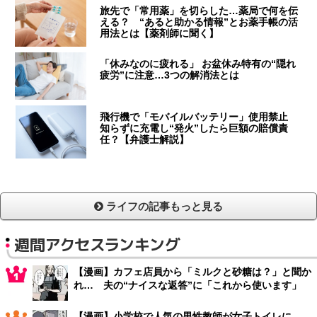
旅先で「常用薬」を切らした…薬局で何を伝
える？ “あると助かる情報”とお薬手帳の活
用法とは【薬剤師に聞く】
「休みなのに疲れる」 お盆休み特有の“隠れ
疲労”に注意…3つの解消法とは
飛行機で「モバイルバッテリー」使用禁止
知らずに充電し“発火”したら巨額の賠償責
任？【弁護士解説】
ライフの記事もっと見る
週間アクセスランキング
【漫画】カフェ店員から「ミルクと砂糖は？」と聞か
れ… 夫の“ナイスな返答”に「これから使います」
【漫画】小学校で人気の男性教師が女子トイレに…