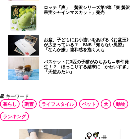
ロッテ「爽」 贅沢シリーズ第4弾「爽 贅沢
果実シャインマスカット」発売
お盆、子どもにお小遣いをあげる《お盆玉》
が広まっている？ SNS「知らない風習」
「なんか嫌」違和感を抱く人も
バスケットに3匹の子猫がみちみち→事件発
生！？ ほっこりする結末に「かわいすぎ」
「天使みたい」
キーワード
暮らし
調査
ライフスタイル
ペット
犬
動物
ランキング