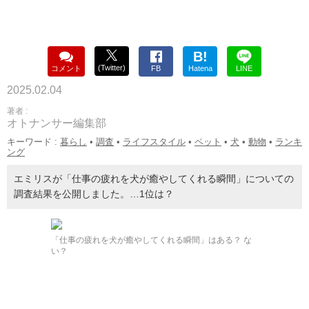
B!
(Twitter)
コメント
FB
Hatena
LINE
2025.02.04
著者 :
オトナンサー編集部
キーワード :
暮らし
•
調査
•
ライフスタイル
•
ペット
•
犬
•
動物
•
ランキ
ング
エミリスが「仕事の疲れを犬が癒やしてくれる瞬間」についての
調査結果を公開しました。…1位は？
「仕事の疲れを犬が癒やしてくれる瞬間」はある？ な
い？