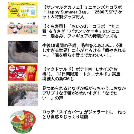
【サンマルクカフェ】ミニオンズとコラボ
「Happy Summer Bag」 2500円SPチケ
ット＆特製グッズ封入
【くら寿司】「ちいかわ」コラボ “たこ
着”＆うさぎ「パァンッケーキ」のメニュ
ー 湯呑み、フィギュアの特製グッズも
生後18週間の子猫、毛布をふみふみ…《優
しすぎる世界》に心がとろける「癒やされる
～」「喉を鳴らす音までかわいい！」
【マクドナルド】ポテトM・Lサイズ“お
得”に 12日間限定「トクニナルド」実施
堺雅人の新CMも
見つめられるとなぜか転がっちゃう…おなか
プリプリな子猫がかわいすぎ！「なでた
い…」の声
ロッテ「スイカバー」がジェラートに ねっ
とり食感＆じっくり堪能