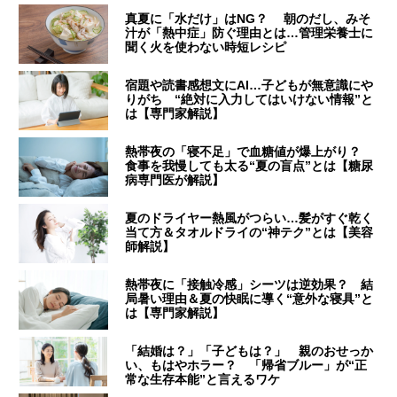
真夏に「水だけ」はNG？ 朝のだし、みそ
汁が「熱中症」防ぐ理由とは…管理栄養士に
聞く火を使わない時短レシピ
宿題や読書感想文にAI…子どもが無意識にや
りがち “絶対に入力してはいけない情報”と
は【専門家解説】
熱帯夜の「寝不足」で血糖値が爆上がり？
食事を我慢しても太る“夏の盲点”とは【糖尿
病専門医が解説】
夏のドライヤー熱風がつらい…髪がすぐ乾く
当て方＆タオルドライの“神テク”とは【美容
師解説】
熱帯夜に「接触冷感」シーツは逆効果？ 結
局暑い理由＆夏の快眠に導く“意外な寝具”と
は【専門家解説】
「結婚は？」「子どもは？」 親のおせっか
い、もはやホラー？ 「帰省ブルー」が“正
常な生存本能”と言えるワケ