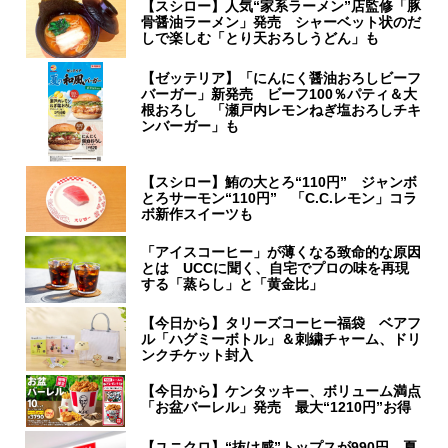
【スシロー】人気“家系ラーメン”店監修「豚
骨醤油ラーメン」発売 シャーベット状のだ
しで楽しむ「とり天おろしうどん」も
【ゼッテリア】「にんにく醤油おろしビーフ
バーガー」新発売 ビーフ100％パティ＆大
根おろし 「瀬戸内レモンねぎ塩おろしチキ
ンバーガー」も
【スシロー】鮪の大とろ“110円” ジャンボ
とろサーモン“110円” 「C.C.レモン」コラ
ボ新作スイーツも
「アイスコーヒー」が薄くなる致命的な原因
とは UCCに聞く、自宅でプロの味を再現
する「蒸らし」と「黄金比」
【今日から】タリーズコーヒー福袋 ベアフ
ル「ハグミーボトル」＆刺繍チャーム、ドリ
ンクチケット封入
【今日から】ケンタッキー、ボリューム満点
「お盆バーレル」発売 最大“1210円”お得
【ユニクロ】“抜け感”トップスが990円 夏