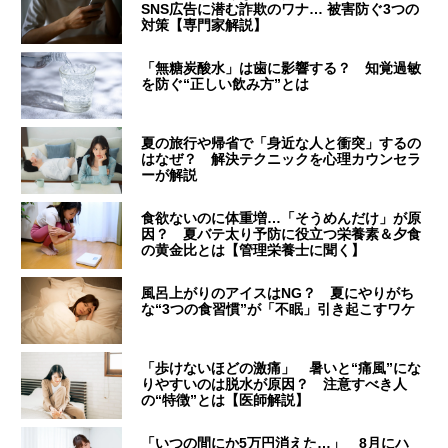
SNS広告に潜む詐欺のワナ… 被害防ぐ3つの
対策【専門家解説】
「無糖炭酸水」は歯に影響する？ 知覚過敏
を防ぐ“正しい飲み方”とは
夏の旅行や帰省で「身近な人と衝突」するの
はなぜ？ 解決テクニックを心理カウンセラ
ーが解説
食欲ないのに体重増…「そうめんだけ」が原
因？ 夏バテ太り予防に役立つ栄養素＆夕食
の黄金比とは【管理栄養士に聞く】
風呂上がりのアイスはNG？ 夏にやりがち
な“3つの食習慣”が「不眠」引き起こすワケ
「歩けないほどの激痛」 暑いと“痛風”にな
りやすいのは脱水が原因？ 注意すべき人
の“特徴”とは【医師解説】
「いつの間にか5万円消えた…」 8月にハ