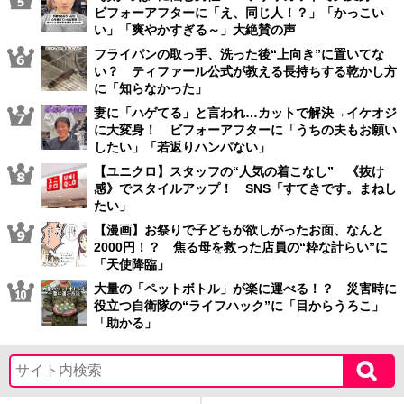
ビフォーアフターに「え、同じ人！？」「かっこい
い」「爽やかすぎる～」大絶賛の声
フライパンの取っ手、洗った後“上向き”に置いてな
い？ ティファール公式が教える長持ちする乾かし方
に「知らなかった」
妻に「ハゲてる」と言われ…カットで解決→イケオジ
に大変身！ ビフォーアフターに「うちの夫もお願い
したい」「若返りハンパない」
【ユニクロ】スタッフの“人気の着こなし” 《抜け
感》でスタイルアップ！ SNS「すてきです。まねし
たい」
【漫画】お祭りで子どもが欲しがったお面、なんと
2000円！？ 焦る母を救った店員の“粋な計らい”に
「天使降臨」
大量の「ペットボトル」が楽に運べる！？ 災害時に
役立つ自衛隊の“ライフハック”に「目からうろこ」
「助かる」