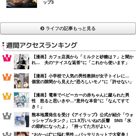
ップ3
ライフの記事もっと見る
週間アクセスランキング
【漫画】カフェ店員から「ミルクと砂糖は？」と聞か
れ… 夫の“ナイスな返答”に「これから使います」
【漫画】小学校で人気の男性教師が女子トイレに…
個室の隙間から見えた“恐ろしいモノ”に「許せない」
【漫画】電車でベビーカーの赤ちゃんに蹴られた男
性 怒ると思いきや…“意外な本音”に「なんてすて
き！」
熊本地震発生を受け《アイラップ》公式が紹介「ウォ
ッシャブルタンク」に1.9万いいねの反響 SNS「水
の節約になったよ」「持ってた方がよい」
“おかっぱ”に悩む男性→バッサリカットで大変身！