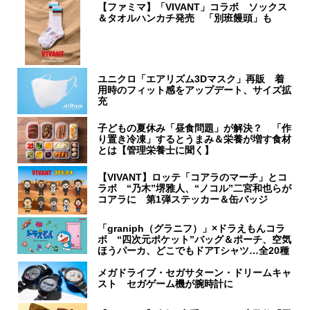
【ファミマ】「VIVANT」コラボ ソックス
＆タオルハンカチ発売 「別班饅頭」も
ユニクロ「エアリズム3Dマスク」再販 着
用時のフィット感をアップデート、サイズ拡
充
子どもの夏休み「昼食問題」が解決？ 「作
り置き冷凍」するとうまみ＆栄養が増す食材
とは【管理栄養士に聞く】
【VIVANT】ロッテ「コアラのマーチ」とコ
ラボ “乃木”堺雅人、“ノコル”二宮和也らが
コアラに 第1弾ステッカー＆缶バッジ
「graniph（グラニフ）」×ドラえもんコラ
ボ “四次元ポケット”バッグ＆ポーチ、空気
ほうパーカ、どこでもドアTシャツ…全20種
メガドライブ・セガサターン・ドリームキャ
スト セガゲーム機が腕時計に