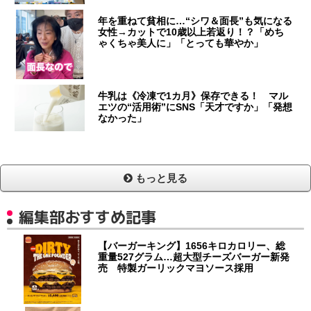
年を重ねて貧相に…“シワ＆面長”も気になる
女性→カットで10歳以上若返り！？「めち
ゃくちゃ美人に」「とっても華やか」
牛乳は《冷凍で1カ月》保存できる！ マル
エツの“活用術”にSNS「天才ですか」「発想
なかった」
もっと見る
編集部おすすめ記事
【バーガーキング】1656キロカロリー、総
重量527グラム…超大型チーズバーガー新発
売 特製ガーリックマヨソース採用