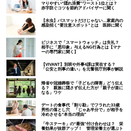
マりやすい“隠れ浪費”ワースト1位とは？
赤字防ぐコツを節約アドバイザーに聞く
【水虫】バスマットだけじゃない…家庭内の
感染招く“要注意スポット”とは 医師に聞く
ビジネスで「スマートウォッチ」は失礼？
相手に「悪印象」与えるNG行為とは【マナ
ーの専門家に聞く】
【VIVANT】別班や外事4課は実在する？
「公安と刑事の違い」を元警視庁刑事が解説
帰省や冠婚葬祭で「子どもの障害」どう伝え
る？ 親族に隠さず伝えた方が「親子が楽に
なる」ワケ
デートの食事代「割り勘」でフラれた33歳
男性の落とし穴 「じゃあ半分で」が相手を
冷めさせる“本当の理由”
「牛ステーキ」の“最強”付け合わせは？ 栄
養効果が抜群アップ！ 管理栄養士が選ぶト