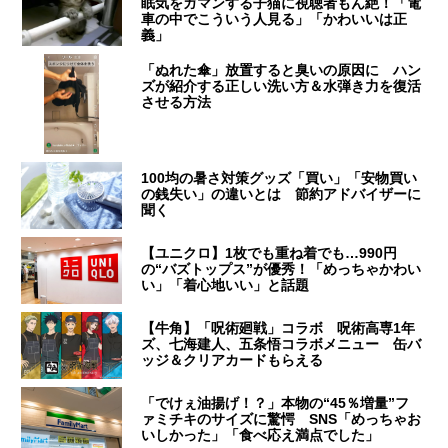
眠気をガマンする子猫に視聴者もん絶！「電
車の中でこういう人見る」「かわいいは正
義」
「ぬれた傘」放置すると臭いの原因に ハン
ズが紹介する正しい洗い方＆水弾き力を復活
させる方法
100均の暑さ対策グッズ「買い」「安物買い
の銭失い」の違いとは 節約アドバイザーに
聞く
【ユニクロ】1枚でも重ね着でも…990円
の“バズトップス”が優秀！「めっちゃかわい
い」「着心地いい」と話題
【牛角】「呪術廻戦」コラボ 呪術高専1年
ズ、七海建人、五条悟コラボメニュー 缶バ
ッジ＆クリアカードもらえる
「でけぇ油揚げ！？」本物の“45％増量”フ
ァミチキのサイズに驚愕 SNS「めっちゃお
いしかった」「食べ応え満点でした」