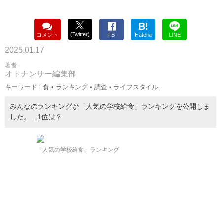
B!
(Twitter)
コメント
FB
Hatena
LINE
2025.01.17
著者 :
オトナンサー編集部
キーワード :
食
•
ランキング
•
調査
•
ライフスタイル
みんなのランキングが「人気の学校給食」ランキングを公開しま
した。…1位は？
「人気の学校給食」ランキング