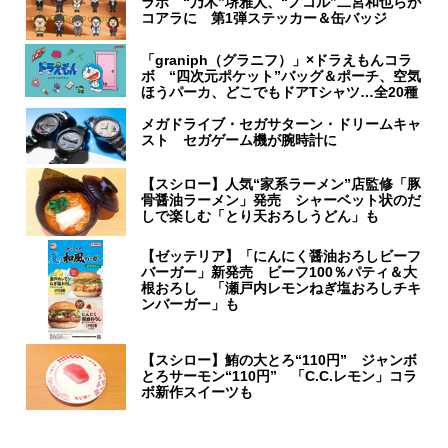
ラボ “乃木”堺雅人、“ノコル”二宮和也らが
コアラに 第1弾ステッカー＆缶バッジ
「graniph（グラニフ）」×ドラえもんコラ
ボ “四次元ポケット”バッグ＆ポーチ、空気
ほうパーカ、どこでもドアTシャツ…全20種
メガドライブ・セガサターン・ドリームキャ
スト セガゲーム機が腕時計に
【スシロー】人気“家系ラーメン”店監修「豚
骨醤油ラーメン」発売 シャーベット状のだ
しで楽しむ「とり天おろしうどん」も
【ゼッテリア】「にんにく醤油おろしビーフ
バーガー」新発売 ビーフ100％パティ＆大
根おろし 「瀬戸内レモンねぎ塩おろしチキ
ンバーガー」も
【スシロー】鮪の大とろ“110円” ジャンボ
とろサーモン“110円” 「C.C.レモン」コラ
ボ新作スイーツも