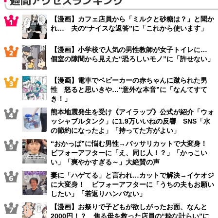
週間アクセスランキング
【漫画】カフェ店員から「ミルクと砂糖は？」と聞か
れ… 夫の“ナイスな返答”に「これから使います」
【漫画】小学校で人気の男性教師が女子トイレに…
個室の隙間から見えた“恐ろしいモノ”に「許せない」
【漫画】電車でベビーカーの赤ちゃんに蹴られた男
性 怒ると思いきや…“意外な本音”に「なんてすて
き！」
熊本地震発生を受け《アイラップ》公式が紹介「ウォ
ッシャブルタンク」に1.9万いいねの反響 SNS「水
の節約になったよ」「持ってた方がよい」
“おかっぱ”に悩む男性→バッサリカットで大変身！
ビフォーアフターに「え、同じ人！？」「かっこい
い」「爽やかすぎる～」大絶賛の声
妻に「ハゲてる」と言われ…カットで解決→イケオジ
に大変身！ ビフォーアフターに「うちの夫もお願い
したい」「若返りハンパない」
【漫画】お祭りで子どもが欲しがったお面、なんと
2000円！？ 焦る母を救った店員の“粋な計らい”に