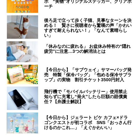
ボ “実物”オリジナルステッカー、クリアポ
ーチ
後ろ足で立って歩く子猫、見事なターンを決
める！ 賢さに視聴者から驚嘆の声「かわい
すぎて耐えられない！」「なんて素晴らし
い」
「休みなのに疲れる」 お盆休み特有の“隠れ
疲労”に注意…3つの解消法とは
【今日から】「サブウェイ」サマーバッグ発
売 特製「保冷バッグ」「包める保冷サブラ
ップ」の実物 割引チケット3500円封入
飛行機で「モバイルバッテリー」使用禁止
知らずに充電し“発火”したら巨額の賠償責
任？【弁護士解説】
【今日から】ジェラート ピケ カフェ×ドラ
ゴンクエストが初コラボ SNS「おっさん行
けるのかこれ…」「えぐかわいい」