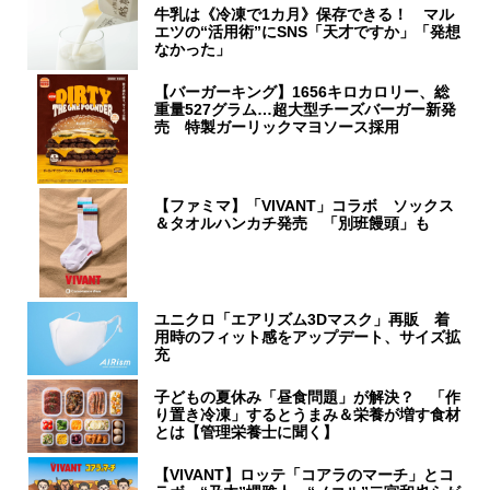
牛乳は《冷凍で1カ月》保存できる！ マル
エツの“活用術”にSNS「天才ですか」「発想
なかった」
【バーガーキング】1656キロカロリー、総
重量527グラム…超大型チーズバーガー新発
売 特製ガーリックマヨソース採用
【ファミマ】「VIVANT」コラボ ソックス
＆タオルハンカチ発売 「別班饅頭」も
ユニクロ「エアリズム3Dマスク」再販 着
用時のフィット感をアップデート、サイズ拡
充
子どもの夏休み「昼食問題」が解決？ 「作
り置き冷凍」するとうまみ＆栄養が増す食材
とは【管理栄養士に聞く】
【VIVANT】ロッテ「コアラのマーチ」とコ