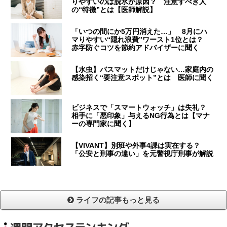
りやすいのは脱水が原因？ 注意すべき人
の“特徴”とは【医師解説】
「いつの間にか5万円消えた…」 8月にハ
マりやすい“隠れ浪費”ワースト1位とは？
赤字防ぐコツを節約アドバイザーに聞く
【水虫】バスマットだけじゃない…家庭内の
感染招く“要注意スポット”とは 医師に聞く
ビジネスで「スマートウォッチ」は失礼？
相手に「悪印象」与えるNG行為とは【マナ
ーの専門家に聞く】
【VIVANT】別班や外事4課は実在する？
「公安と刑事の違い」を元警視庁刑事が解説
ライフの記事もっと見る