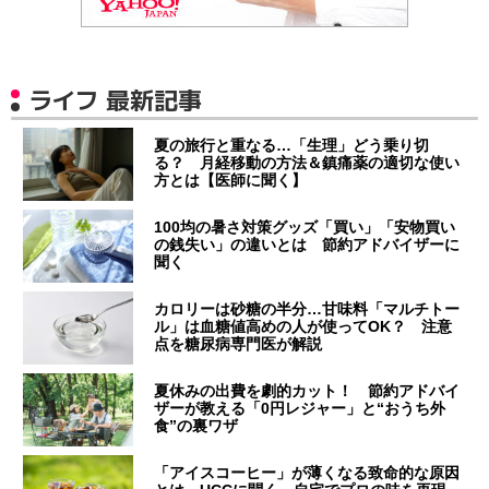
ライフ 最新記事
夏の旅行と重なる…「生理」どう乗り切
る？ 月経移動の方法＆鎮痛薬の適切な使い
方とは【医師に聞く】
100均の暑さ対策グッズ「買い」「安物買い
の銭失い」の違いとは 節約アドバイザーに
聞く
カロリーは砂糖の半分…甘味料「マルチトー
ル」は血糖値高めの人が使ってOK？ 注意
点を糖尿病専門医が解説
夏休みの出費を劇的カット！ 節約アドバイ
ザーが教える「0円レジャー」と“おうち外
食”の裏ワザ
「アイスコーヒー」が薄くなる致命的な原因