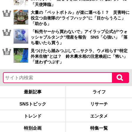
「天使降臨」
大量の「ペットボトル」が楽に運べる！？ 災害時に
役立つ自衛隊の“ライフハック”に「目からうろこ」
「助かる」
「転売ヤーから買わないで」アイラップ公式が“ウォ
ッシャブルタンク”増産を報告 SNS「心強い」「落
ち着いたら買う」
見つけたら踏みつぶして…サクラ、ウメ枯らす“特定
外来生物”とは？ 鈴木農水相の注意喚起に「怖い」
「迷わずつぶす」
最新記事
ライフ
SNSトピック
リサーチ
トレンド
エンタメ
特別企画
特集一覧