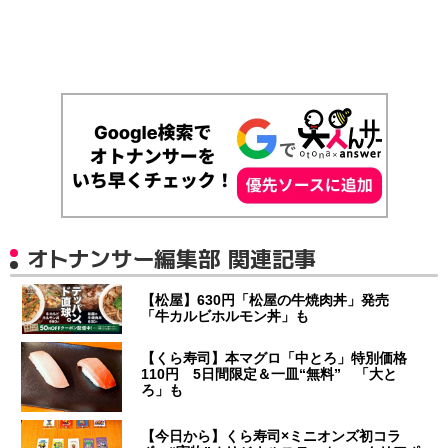
オトナンサー編集部 関連記事
【松屋】630円「松屋の牛焼肉丼」発売
「牛カルビホルモン丼」も
【くら寿司】本マグロ「中とろ」特別価格
110円 5日間限定＆一皿“無料” 「大と
ろ」も
【今日から】くら寿司×ミニオンズ初コラ