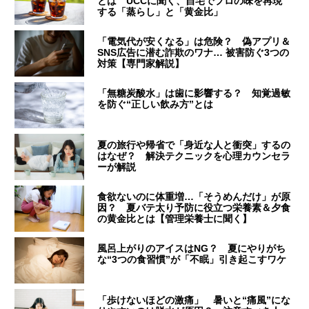
とは UCCに聞く、自宅でプロの味を再現
する「蒸らし」と「黄金比」
「電気代が安くなる」は危険？ 偽アプリ＆
SNS広告に潜む詐欺のワナ… 被害防ぐ3つの
対策【専門家解説】
「無糖炭酸水」は歯に影響する？ 知覚過敏
を防ぐ“正しい飲み方”とは
夏の旅行や帰省で「身近な人と衝突」するの
はなぜ？ 解決テクニックを心理カウンセラ
ーが解説
食欲ないのに体重増…「そうめんだけ」が原
因？ 夏バテ太り予防に役立つ栄養素＆夕食
の黄金比とは【管理栄養士に聞く】
風呂上がりのアイスはNG？ 夏にやりがち
な“3つの食習慣”が「不眠」引き起こすワケ
「歩けないほどの激痛」 暑いと“痛風”にな