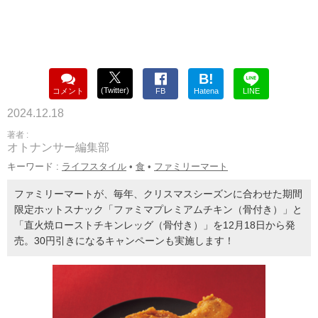
B!
(Twitter)
コメント
FB
Hatena
LINE
2024.12.18
著者 :
オトナンサー編集部
キーワード :
ライフスタイル
•
食
•
ファミリーマート
ファミリーマートが、毎年、クリスマスシーズンに合わせた期間
限定ホットスナック「ファミマプレミアムチキン（骨付き）」と
「直火焼ローストチキンレッグ（骨付き）」を12月18日から発
売。30円引きになるキャンペーンも実施します！