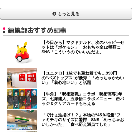
もっと見る
編集部おすすめ記事
【今日から】マクドナルド、次のハッピーセ
ットは「ポケモン」 おもちゃ全12種類に
SNS「こういうのでいいんだよ」
【ユニクロ】1枚でも重ね着でも…990円
の“バズトップス”が優秀！「めっちゃかわい
い」「着心地いい」と話題
【牛角】「呪術廻戦」コラボ 呪術高専1年
ズ、七海建人、五条悟コラボメニュー 缶バ
ッジ＆クリアカードもらえる
「でけぇ油揚げ！？」本物の“45％増量”フ
ァミチキのサイズに驚愕 SNS「めっちゃお
いしかった」「食べ応え満点でした」