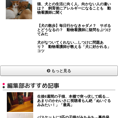
猫、犬との生活に向く人、向かない人の違い
は？ 飼育後にアレルギーになることも 動
物看護師に聞く
【犬の散歩】毎日行かなきゃダメ？ サボる
とどうなるの？ 動物看護師に疑問をぶつけ
てみた
犬がなついてくれない…しつけに問題あ
り？ 動物看護師が教える「犬に好かれる」
コツ
もっと見る
編集部おすすめ記事
生後6週間の子猫、本棚で突っ伏して眠る…
あまりのかわいさに視聴者もん絶「ぬいぐる
みみたい！」「最高」
バスケットに3匹の子猫がみちみち→事件発