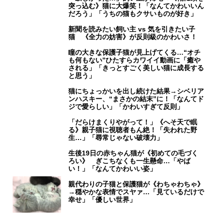
突っ込む》猫に大爆笑！「なんてかわいいん
だろう」「うちの猫もクサいものが好き」
新聞を読みたい飼い主 vs 気を引きたい子
猫 《全力の妨害》が反則級のかわいさ！
瞳の大きな保護子猫が見上げてくる…“オチ
も何もない”ひたすらカワイイ動画に「癒や
される」「きっとすごく美しい猫に成長する
と思う」
猫にちょっかいを出し続けた結果→シベリア
ンハスキー、“まさかの結末”に！「なんてド
ジで愛らしい」「かわいすぎて反則」
「だらけまくりやがって！」《へそ天で眠
る》親子猫に視聴者もん絶！「失われた野
生…」「尋常じゃない破壊力」
生後19日の赤ちゃん猫が《初めての毛づく
ろい》 ぎこちなくも一生懸命…「やば
い！」「なんてかわいい姿」
親代わりの子猫と保護猫が《わちゃわちゃ》
→穏やかな表情でスヤァ…「見ているだけで
幸せ」「優しい世界」