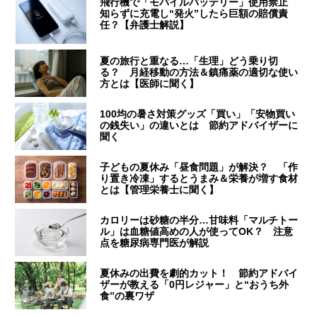
飛行機で「モバイルバッテリー」使用禁止
知らずに充電し“発火”したら巨額の賠償責
任？【弁護士解説】
夏の旅行と重なる…「生理」どう乗り切
る？ 月経移動の方法＆鎮痛薬の適切な使い
方とは【医師に聞く】
100均の暑さ対策グッズ「買い」「安物買い
の銭失い」の違いとは 節約アドバイザーに
聞く
子どもの夏休み「昼食問題」が解決？ 「作
り置き冷凍」するとうまみ＆栄養が増す食材
とは【管理栄養士に聞く】
カロリーは砂糖の半分…甘味料「マルチトー
ル」は血糖値高めの人が使ってOK？ 注意
点を糖尿病専門医が解説
夏休みの出費を劇的カット！ 節約アドバイ
ザーが教える「0円レジャー」と“おうち外
食”の裏ワザ