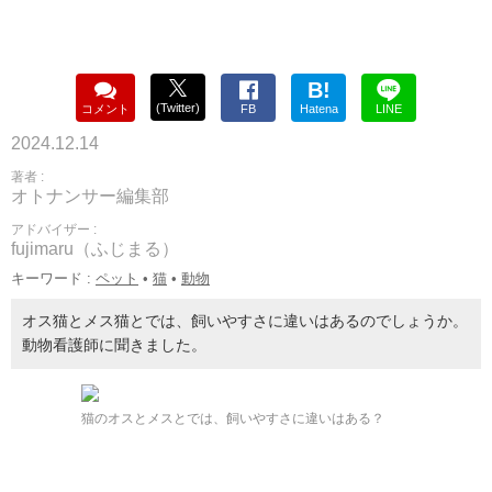
B!
(Twitter)
コメント
FB
Hatena
LINE
2024.12.14
著者 :
オトナンサー編集部
アドバイザー :
fujimaru（ふじまる）
キーワード :
ペット
•
猫
•
動物
オス猫とメス猫とでは、飼いやすさに違いはあるのでしょうか。
動物看護師に聞きました。
猫のオスとメスとでは、飼いやすさに違いはある？