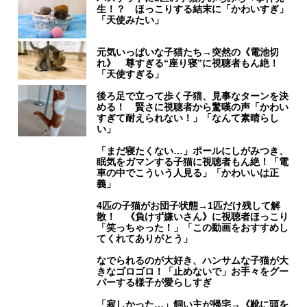
生！？ ほっこりする結末に「かわいすぎ」
「天使みたい」
元気いっぱいな子猫たち→突然の《電池切
れ》 尊すぎる“座り寝”に視聴者もん絶！
「天使すぎる」
後ろ足で立って歩く子猫、見事なターンを決
める！ 賢さに視聴者から驚嘆の声「かわい
すぎて耐えられない！」「なんて素晴らし
い」
「まだ寝たくない…」ポールにしがみつき、
眠気をガマンする子猫に視聴者もん絶！「電
車の中でこういう人見る」「かわいいは正
義」
4匹の子猫がお団子状態→1匹だけ残して解
散！ 《負けず嫌いさん》に視聴者ほっこり
「笑っちゃった！」「この動画をおすすめし
てくれてありがとう」
なでられるのが大好き、ハンサムな子猫が大
きなゴロゴロ！「止めないで」お手々をグー
パーする様子が愛らしすぎ
「寂しかった…」飼い主が帰宅→《靴に頭を