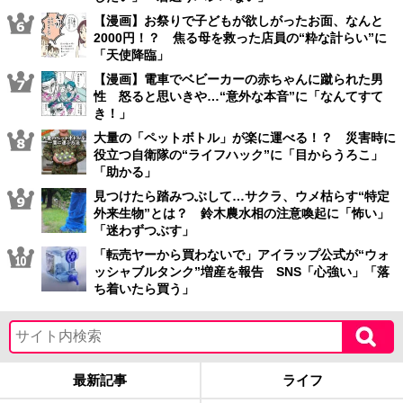
【漫画】お祭りで子どもが欲しがったお面、なんと
2000円！？ 焦る母を救った店員の“粋な計らい”に
「天使降臨」
【漫画】電車でベビーカーの赤ちゃんに蹴られた男
性 怒ると思いきや…“意外な本音”に「なんてすて
き！」
大量の「ペットボトル」が楽に運べる！？ 災害時に
役立つ自衛隊の“ライフハック”に「目からうろこ」
「助かる」
見つけたら踏みつぶして…サクラ、ウメ枯らす“特定
外来生物”とは？ 鈴木農水相の注意喚起に「怖い」
「迷わずつぶす」
「転売ヤーから買わないで」アイラップ公式が“ウォ
ッシャブルタンク”増産を報告 SNS「心強い」「落
ち着いたら買う」
最新記事
ライフ