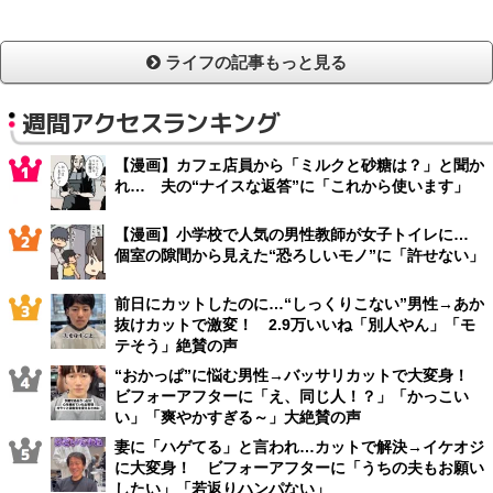
ライフの記事もっと見る
週間アクセスランキング
【漫画】カフェ店員から「ミルクと砂糖は？」と聞か
れ… 夫の“ナイスな返答”に「これから使います」
【漫画】小学校で人気の男性教師が女子トイレに…
個室の隙間から見えた“恐ろしいモノ”に「許せない」
前日にカットしたのに…“しっくりこない”男性→あか
抜けカットで激変！ 2.9万いいね「別人やん」「モ
テそう」絶賛の声
“おかっぱ”に悩む男性→バッサリカットで大変身！
ビフォーアフターに「え、同じ人！？」「かっこい
い」「爽やかすぎる～」大絶賛の声
妻に「ハゲてる」と言われ…カットで解決→イケオジ
に大変身！ ビフォーアフターに「うちの夫もお願い
したい」「若返りハンパない」