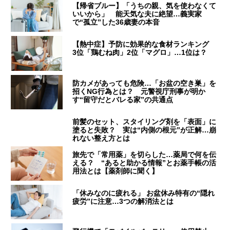
【帰省ブルー】「うちの親、気を使わなくて
いいから」 能天気な夫に絶望…義実家
で“孤立”した36歳妻の本音
【熱中症】予防に効果的な食材ランキング
3位「鶏むね肉」2位「マグロ」…1位は？
防カメがあっても危険…「お盆の空き巣」を
招くNG行為とは？ 元警視庁刑事が明か
す“留守だとバレる家”の共通点
前髪のセット、スタイリング剤を「表面」に
塗ると失敗？ 実は“内側の根元”が正解…崩
れない整え方とは
旅先で「常用薬」を切らした…薬局で何を伝
える？ “あると助かる情報”とお薬手帳の活
用法とは【薬剤師に聞く】
「休みなのに疲れる」 お盆休み特有の“隠れ
疲労”に注意…3つの解消法とは