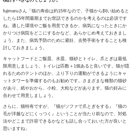
fujimaruさん「猫の寿命は約15年なので、子猫から飼い始めると
したら15年間最期までお世話できるのかを考えるのは必須です
ね。適した環境やご飯を用意できるか、病気になったときにか
かりつけ病院をどこにするかなど、あらかじめ考えておきまし
ょう。また、病気予防のために避妊、去勢手術をすることも検
討しておきましょう。
キャットフードとご飯皿、水皿、猫砂とトイレ、爪とぎは最低
限用意しましょう。トイレは匹数＋1個あると良いです。猫が隠
れるためのテントのほか、上り下りの運動ができるようにキャ
ットタワーを準備するのもお勧めです。さまざまな種類の猫砂
があり、紙やおから、小粒、大粒などがあります。猫の好みに
合わせて用意しましょう。
さらに、猫特有ですが、『猫がソファで爪とぎをする』『猫の
毛が洋服などにくっつく』ということが当たり前なので、対処
法やどこまで許容できるかなども話し合っておいた方が良いと
思いますね」