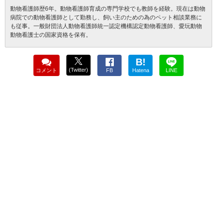
動物看護師歴6年。動物看護師育成の専門学校でも教師を経験。現在は動物
病院での動物看護師として勤務し、飼い主のための為のペット相談業務に
も従事。一般財団法人動物看護師統一認定機構認定動物看護師、愛玩動物
動物看護士の国家資格を保有。
B!
(Twitter)
コメント
FB
Hatena
LINE