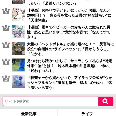
したい」「若返りハンパない」
【漫画】お祭りで子どもが欲しがったお面、なんと
2000円！？ 焦る母を救った店員の“粋な計らい”に
「天使降臨」
【漫画】電車でベビーカーの赤ちゃんに蹴られた男
性 怒ると思いきや…“意外な本音”に「なんてすて
き！」
大量の「ペットボトル」が楽に運べる！？ 災害時に
役立つ自衛隊の“ライフハック”に「目からうろこ」
「助かる」
見つけたら踏みつぶして…サクラ、ウメ枯らす“特定
外来生物”とは？ 鈴木農水相の注意喚起に「怖い」
「迷わずつぶす」
「転売ヤーから買わないで」アイラップ公式が“ウォ
ッシャブルタンク”増産を報告 SNS「心強い」「落
ち着いたら買う」
最新記事
ライフ