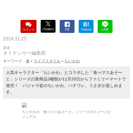
B!
(Twitter)
コメント
FB
Hatena
LINE
2024.11.25
著者 :
オトナンサー編集部
キーワード :
食
•
ライフスタイル
•
ちいかわ
人気キャラクター「ちいかわ」とコラボした「食べマスあそー
と」シリーズの新商品3種類が11月26日からファミリーマートで
発売！ パジャマ姿のちいかわ、ハチワレ、うさぎが楽しめま
す。
ちいかわの「食べマスあそーと」シリーズのイメージビ
ジュアル