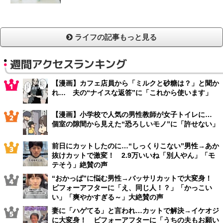
ライフの記事もっと見る
週間アクセスランキング
【漫画】カフェ店員から「ミルクと砂糖は？」と聞か
れ… 夫の“ナイスな返答”に「これから使います」
【漫画】小学校で人気の男性教師が女子トイレに…
個室の隙間から見えた“恐ろしいモノ”に「許せない」
前日にカットしたのに…“しっくりこない”男性→あか
抜けカットで激変！ 2.9万いいね「別人やん」「モ
テそう」絶賛の声
“おかっぱ”に悩む男性→バッサリカットで大変身！
ビフォーアフターに「え、同じ人！？」「かっこい
い」「爽やかすぎる～」大絶賛の声
妻に「ハゲてる」と言われ…カットで解決→イケオジ
に大変身！ ビフォーアフターに「うちの夫もお願い