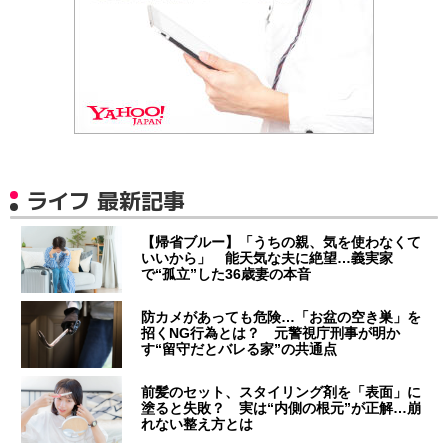
ライフ 最新記事
【帰省ブルー】「うちの親、気を使わなくて
いいから」 能天気な夫に絶望…義実家
で“孤立”した36歳妻の本音
防カメがあっても危険…「お盆の空き巣」を
招くNG行為とは？ 元警視庁刑事が明か
す“留守だとバレる家”の共通点
前髪のセット、スタイリング剤を「表面」に
塗ると失敗？ 実は“内側の根元”が正解…崩
れない整え方とは