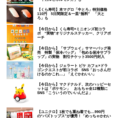
【くら寿司】本マグロ「中とろ」特別価格
110円 5日間限定＆一皿“無料” 「大と
ろ」も
【今日から】くら寿司×ミニオンズ初コラ
ボ “実物”オリジナルステッカー、クリアポ
ーチ
【今日から】「サブウェイ」サマーバッグ発
売 特製「保冷バッグ」「包める保冷サブラ
ップ」の実物 割引チケット3500円封入
【今日から】ジェラート ピケ カフェ×ドラ
ゴンクエストが初コラボ SNS「おっさん行
けるのかこれ…」「えぐかわいい」
【今日から】マクドナルド、次のハッピーセ
ットは「ポケモン」 おもちゃ全12種類に
SNS「こういうのでいいんだよ」
【ユニクロ】1枚でも重ね着でも…990円
の“バズトップス”が優秀！「めっちゃかわい