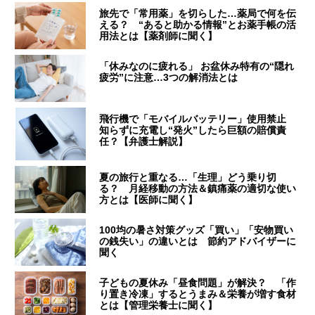
旅先で「常用薬」を切らした…薬局で何を伝
える？ “あると助かる情報”とお薬手帳の活
用法とは【薬剤師に聞く】
「休みなのに疲れる」 お盆休み特有の“隠れ
疲労”に注意…3つの解消法とは
飛行機で「モバイルバッテリー」使用禁止
知らずに充電し“発火”したら巨額の賠償責
任？【弁護士解説】
夏の旅行と重なる…「生理」どう乗り切
る？ 月経移動の方法＆鎮痛薬の適切な使い
方とは【医師に聞く】
100均の暑さ対策グッズ「買い」「安物買い
の銭失い」の違いとは 節約アドバイザーに
聞く
子どもの夏休み「昼食問題」が解決？ 「作
り置き冷凍」するとうまみ＆栄養が増す食材
とは【管理栄養士に聞く】