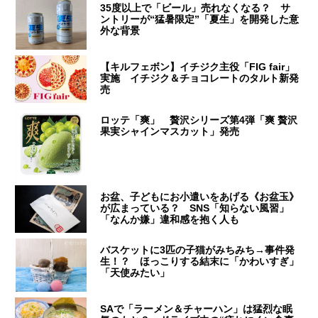
35度以上で「ビール」売れなくなる？ サ
ントリーが“猛暑限定”「夏生」を開発した意
外な背景
【キルフェボン】イチジク主役「FIG fair」
実施 イチジク＆チョコレートのタルト新発
売
ロッテ「爽」 贅沢シリーズ第4弾「爽 贅沢
果実シャインマスカット」発売
お盆、子どもにお小遣いをあげる《お盆玉》
が広まっている？ SNS「知らない風習」
「なんか嫌」違和感を抱く人も
バスケットに3匹の子猫がみちみち→事件発
生！？ ほっこりする結末に「かわいすぎ」
「天使みたい」
SAで「ラーメン＆チャーハン」は猛烈な眠