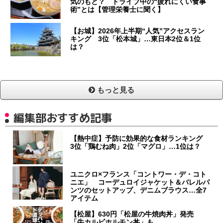
気のもと？ ドライブ中の“疲れにくい食事
術”とは【管理栄養士に聞く】
【お城】2026年上半期“人気”アクセスラン
キング 3位「松本城」…東日本2位＆1位
は？
もっと見る
編集部おすすめ記事
【熱中症】予防に効果的な食材ランキング
3位「鶏むね肉」2位「マグロ」…1位は？
ユニクロ×フランス「コントワー・デ・コト
ニエ」 コーデュロイジャケット＆バレルパ
ンツのセットアップ、デニムブラウス…全7
アイテム
【松屋】630円「松屋の牛焼肉丼」発売
「牛カルビホルモン丼」も