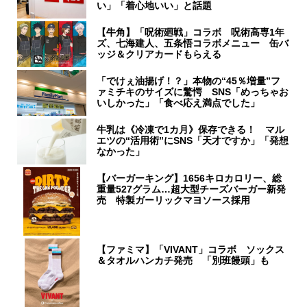
い」「着心地いい」と話題
【牛角】「呪術廻戦」コラボ 呪術高専1年
ズ、七海建人、五条悟コラボメニュー 缶バ
ッジ＆クリアカードもらえる
「でけぇ油揚げ！？」本物の“45％増量”フ
ァミチキのサイズに驚愕 SNS「めっちゃお
いしかった」「食べ応え満点でした」
牛乳は《冷凍で1カ月》保存できる！ マル
エツの“活用術”にSNS「天才ですか」「発想
なかった」
【バーガーキング】1656キロカロリー、総
重量527グラム…超大型チーズバーガー新発
売 特製ガーリックマヨソース採用
【ファミマ】「VIVANT」コラボ ソックス
＆タオルハンカチ発売 「別班饅頭」も