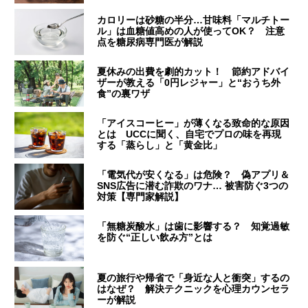
カロリーは砂糖の半分…甘味料「マルチトー
ル」は血糖値高めの人が使ってOK？ 注意
点を糖尿病専門医が解説
夏休みの出費を劇的カット！ 節約アドバイ
ザーが教える「0円レジャー」と“おうち外
食”の裏ワザ
「アイスコーヒー」が薄くなる致命的な原因
とは UCCに聞く、自宅でプロの味を再現
する「蒸らし」と「黄金比」
「電気代が安くなる」は危険？ 偽アプリ＆
SNS広告に潜む詐欺のワナ… 被害防ぐ3つの
対策【専門家解説】
「無糖炭酸水」は歯に影響する？ 知覚過敏
を防ぐ“正しい飲み方”とは
夏の旅行や帰省で「身近な人と衝突」するの
はなぜ？ 解決テクニックを心理カウンセラ
ーが解説