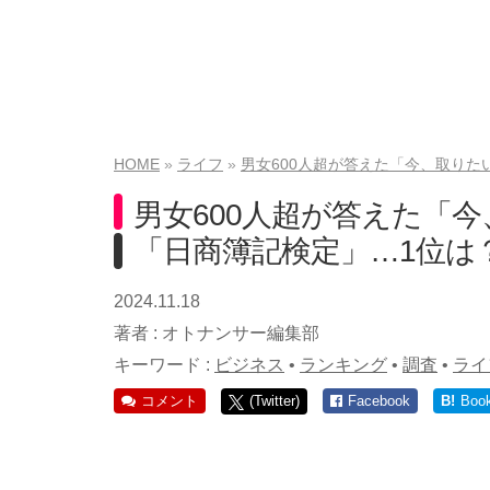
HOME
ライフ
男女600人超が答えた「今、取りた
男女600人超が答えた「
「日商簿記検定」…1位は
2024.11.18
著者 :
オトナンサー編集部
キーワード :
ビジネス
•
ランキング
•
調査
•
ライ
コメント
(Twitter)
Facebook
B!
Boo