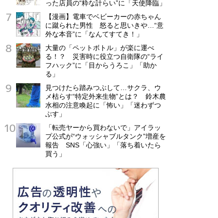
った店員の“粋な計らい”に「天使降臨」
【漫画】電車でベビーカーの赤ちゃん
に蹴られた男性 怒ると思いきや…“意
外な本音”に「なんてすてき！」
大量の「ペットボトル」が楽に運べ
る！？ 災害時に役立つ自衛隊の“ライ
フハック”に「目からうろこ」「助か
る」
見つけたら踏みつぶして…サクラ、ウ
メ枯らす“特定外来生物”とは？ 鈴木農
水相の注意喚起に「怖い」「迷わずつ
ぶす」
「転売ヤーから買わないで」アイラッ
プ公式が“ウォッシャブルタンク”増産を
報告 SNS「心強い」「落ち着いたら
買う」