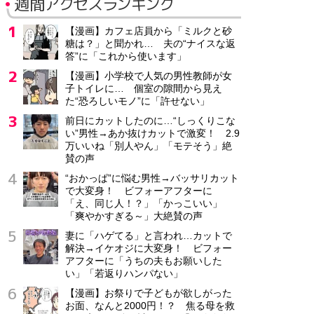
週間アクセスランキング
【漫画】カフェ店員から「ミルクと砂
糖は？」と聞かれ… 夫の“ナイスな返
答”に「これから使います」
【漫画】小学校で人気の男性教師が女
子トイレに… 個室の隙間から見え
た“恐ろしいモノ”に「許せない」
前日にカットしたのに…“しっくりこな
い”男性→あか抜けカットで激変！ 2.9
万いいね「別人やん」「モテそう」絶
賛の声
“おかっぱ”に悩む男性→バッサリカット
で大変身！ ビフォーアフターに
「え、同じ人！？」「かっこいい」
「爽やかすぎる～」大絶賛の声
妻に「ハゲてる」と言われ…カットで
解決→イケオジに大変身！ ビフォー
アフターに「うちの夫もお願いした
い」「若返りハンパない」
【漫画】お祭りで子どもが欲しがった
お面、なんと2000円！？ 焦る母を救