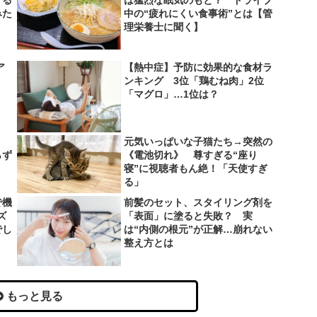
みた
中の“疲れにくい食事術”とは【管
理栄養士に聞く】
ア
【熱中症】予防に効果的な食材ラ
ンキング 3位「鶏むね肉」2位
「マグロ」…1位は？
、
元気いっぱいな子猫たち→突然の
らず
《電池切れ》 尊すぎる“座り
寝”に視聴者もん絶！「天使すぎ
る」
で機
前髪のセット、スタイリング剤を
ズ
「表面」に塗ると失敗？ 実
でし
は“内側の根元”が正解…崩れない
整え方とは
もっと見る