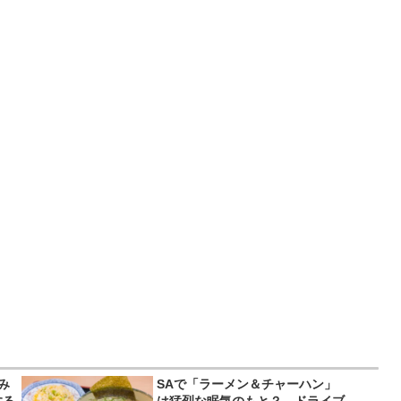
み
SAで「ラーメン＆チャーハン」
する
は猛烈な眠気のもと？ ドライブ