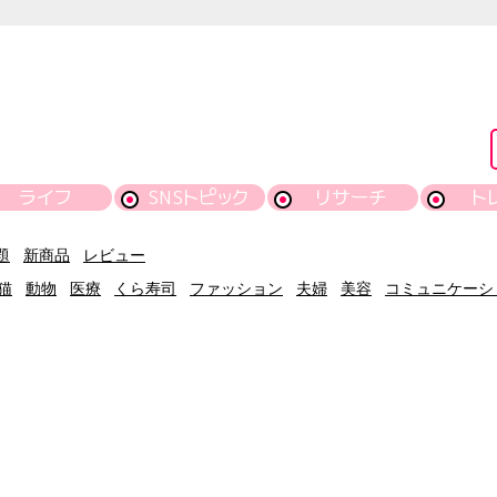
ライフ
SNSトピック
リサーチ
ト
題
新商品
レビュー
猫
動物
医療
くら寿司
ファッション
夫婦
美容
コミュニケーシ