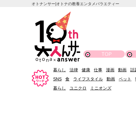
オトナンサー|オトナの教養エンタメバラエティー
TOP
暮らし
法律
健康
仕事
漫画
動画
話
SNS
食
ライフスタイル
動画
ペット
暮らし
ユニクロ
ミニオンズ