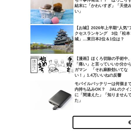
結末に「かわいすぎ」「天使
い」
【お城】2026年上半期“人気”
クセスランキング 3位「松本
城」…東日本2位＆1位は？
【漫画】ほくろ切除の手術中
「痛い」と言っていいか分か
ガマン 「それ麻酔効いてな
い！」1.4万いいねの反響
モバイルバッテリーは何個ま
内持ち込みOK？ JALのクイ
に「間違えた」「知りません
た」