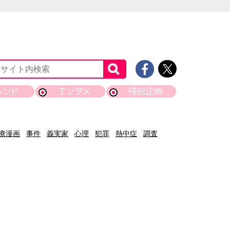
レンド
エンタメ
特別企画
療漫画
事件
義実家
心理
犯罪
熱中症
調査