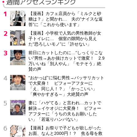
週間アクセスランキング
【漫画】カフェ店員から「ミルクと砂
糖は？」と聞かれ… 夫の“ナイスな返
答”に「これから使います」
【漫画】小学校で人気の男性教師が女
子トイレに… 個室の隙間から見え
た“恐ろしいモノ”に「許せない」
前日にカットしたのに…“しっくりこな
い”男性→あか抜けカットで激変！ 2.9
万いいね「別人やん」「モテそう」絶
賛の声
“おかっぱ”に悩む男性→バッサリカット
で大変身！ ビフォーアフターに
「え、同じ人！？」「かっこいい」
「爽やかすぎる～」大絶賛の声
妻に「ハゲてる」と言われ…カットで
解決→イケオジに大変身！ ビフォー
アフターに「うちの夫もお願いした
い」「若返りハンパない」
【漫画】お祭りで子どもが欲しがった
お面、なんと2000円！？ 焦る母を救