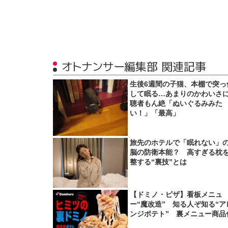
オトナンサー編集部 関連記事
生後6週間の子猫、本棚で突っ
して眠る…あまりのかわいさ
聴者もん絶「ぬいぐるみみた
い！」「最高」
旅先のホテルで「眠れない」
脳の防衛本能？ 高すぎる枕
整する“裏技”とは
【ドミノ・ピザ】看板メニュ
ー“魔改造” 知る人ぞ知る“ア
ンジポテト” 裏メニュー商品