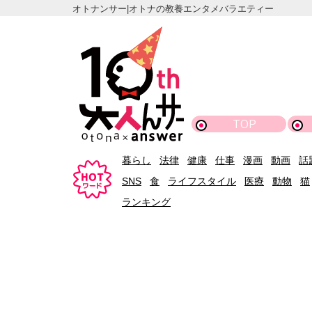
オトナンサー|オトナの教養エンタメバラエティー
TOP
暮らし
法律
健康
仕事
漫画
動画
話
SNS
食
ライフスタイル
医療
動物
猫
ランキング