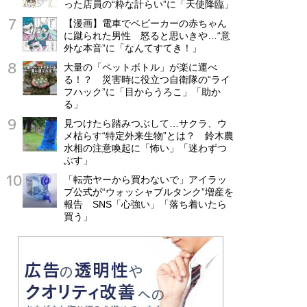
った店員の“粋な計らい”に「天使降臨」
【漫画】電車でベビーカーの赤ちゃん
に蹴られた男性 怒ると思いきや…“意
外な本音”に「なんてすてき！」
大量の「ペットボトル」が楽に運べ
る！？ 災害時に役立つ自衛隊の“ライ
フハック”に「目からうろこ」「助か
る」
見つけたら踏みつぶして…サクラ、ウ
メ枯らす“特定外来生物”とは？ 鈴木農
水相の注意喚起に「怖い」「迷わずつ
ぶす」
「転売ヤーから買わないで」アイラッ
プ公式が“ウォッシャブルタンク”増産を
報告 SNS「心強い」「落ち着いたら
買う」