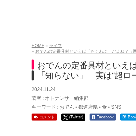
HOME
ライフ
おでんの定番具材といえば「ちくわぶ」だよね？→西
おでんの定番具材といえ
「知らない」 実は“超ロ
2024.11.24
著者 :
オトナンサー編集部
キーワード :
おでん
•
都道府県
•
食
•
SNS
コメント
(Twitter)
Facebook
B!
Boo