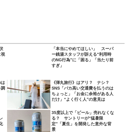
伏
「本当にやめてほしい」 スーパ
に視
ー銭湯スタッフが訴える“利用時
のNG行為”に「困る」「当たり前
すぎ」
のは
《弾丸旅行》はアリ？ ナシ？
を調
SNS「バカ高い交通費を払うのは
ちょっと」「お金に余裕がある人
だけ」“よく行く人”の意見は
35度以上で「ビール」売れなくな
レ
る？ サントリーが“猛暑限
化
定”「夏生」を開発した意外な背
景