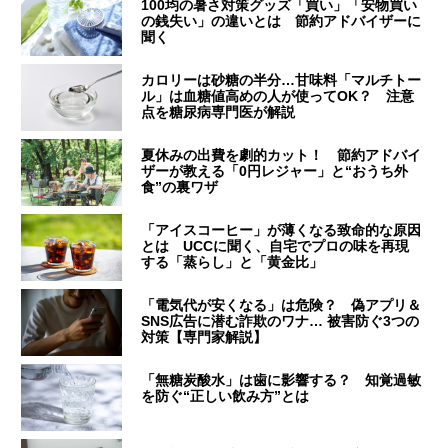
100均の暑さ対策グッズ「買い」「安物買い
の銭失い」の違いとは 節約アドバイザーに
聞く
カロリーは砂糖の半分…甘味料「マルチトー
ル」は血糖値高めの人が使ってOK？ 注意
点を糖尿病専門医が解説
夏休みの出費を劇的カット！ 節約アドバイ
ザーが教える「0円レジャー」と“おうち外
食”の裏ワザ
「アイスコーヒー」が薄くなる致命的な原因
とは UCCに聞く、自宅でプロの味を再現
する「蒸らし」と「黄金比」
「電気代が安くなる」は危険？ 偽アプリ＆
SNS広告に潜む詐欺のワナ… 被害防ぐ3つの
対策【専門家解説】
「無糖炭酸水」は歯に影響する？ 知覚過敏
を防ぐ“正しい飲み方”とは