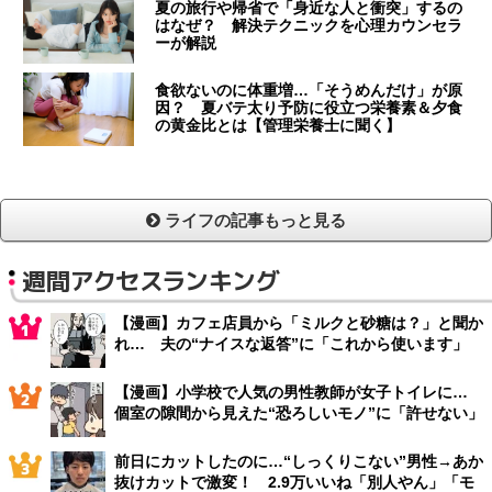
夏の旅行や帰省で「身近な人と衝突」するの
はなぜ？ 解決テクニックを心理カウンセラ
ーが解説
食欲ないのに体重増…「そうめんだけ」が原
因？ 夏バテ太り予防に役立つ栄養素＆夕食
の黄金比とは【管理栄養士に聞く】
ライフの記事もっと見る
週間アクセスランキング
【漫画】カフェ店員から「ミルクと砂糖は？」と聞か
れ… 夫の“ナイスな返答”に「これから使います」
【漫画】小学校で人気の男性教師が女子トイレに…
個室の隙間から見えた“恐ろしいモノ”に「許せない」
前日にカットしたのに…“しっくりこない”男性→あか
抜けカットで激変！ 2.9万いいね「別人やん」「モ