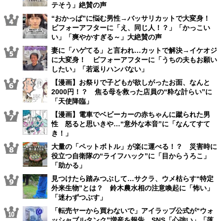
テそう」絶賛の声
“おかっぱ”に悩む男性→バッサリカットで大変身！
ビフォーアフターに「え、同じ人！？」「かっこい
い」「爽やかすぎる～」大絶賛の声
妻に「ハゲてる」と言われ…カットで解決→イケオジ
に大変身！ ビフォーアフターに「うちの夫もお願い
したい」「若返りハンパない」
【漫画】お祭りで子どもが欲しがったお面、なんと
2000円！？ 焦る母を救った店員の“粋な計らい”に
「天使降臨」
【漫画】電車でベビーカーの赤ちゃんに蹴られた男
性 怒ると思いきや…“意外な本音”に「なんてすて
き！」
大量の「ペットボトル」が楽に運べる！？ 災害時に
役立つ自衛隊の“ライフハック”に「目からうろこ」
「助かる」
見つけたら踏みつぶして…サクラ、ウメ枯らす“特定
外来生物”とは？ 鈴木農水相の注意喚起に「怖い」
「迷わずつぶす」
「転売ヤーから買わないで」アイラップ公式が“ウォ
ッシャブルタンク”増産を報告 SNS「心強い」「落