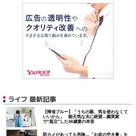
ライフ 最新記事
【帰省ブルー】「うちの親、気を使わなくて
いいから」 能天気な夫に絶望…義実家
で“孤立”した36歳妻の本音
防カメがあっても危険…「お盆の空き巣」を