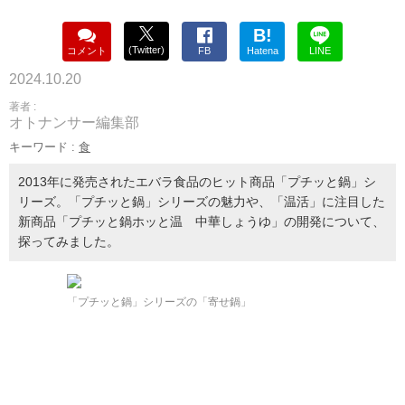
B!
(Twitter)
コメント
FB
Hatena
LINE
2024.10.20
著者 :
オトナンサー編集部
キーワード :
食
2013年に発売されたエバラ食品のヒット商品「プチッと鍋」シ
リーズ。「プチッと鍋」シリーズの魅力や、「温活」に注目した
新商品「プチッと鍋ホッと温 中華しょうゆ」の開発について、
探ってみました。
「プチッと鍋」シリーズの「寄せ鍋」