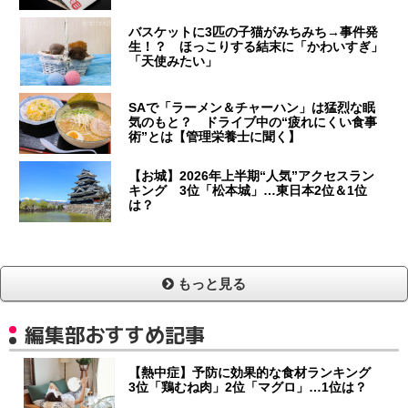
バスケットに3匹の子猫がみちみち→事件発
生！？ ほっこりする結末に「かわいすぎ」
「天使みたい」
SAで「ラーメン＆チャーハン」は猛烈な眠
気のもと？ ドライブ中の“疲れにくい食事
術”とは【管理栄養士に聞く】
【お城】2026年上半期“人気”アクセスラン
キング 3位「松本城」…東日本2位＆1位
は？
もっと見る
編集部おすすめ記事
【熱中症】予防に効果的な食材ランキング
3位「鶏むね肉」2位「マグロ」…1位は？