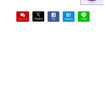
B!
(Twitter)
コメント
FB
Hatena
LINE