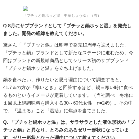
「プチッと鍋ホッと温 中華しょうゆ」（右）
Q.8月にサブブランドとして「プチッと鍋ホッと温」を発売し
ました。開発の経緯を教えてください。
黛さん「『プチッと鍋』は昨年で発売10周年を迎えました。
『プチッと鍋』ブランドとして新たなステージに進むため、今
回はブランドの新規軸商品としてシリーズ初のサブブランド
『プチッと鍋ホッと温』を立ち上げました。
鍋を食べたい、作りたいと思う理由について調査すると、
41.7％の方が『寒いとき』と回答するほど、鍋＝寒い時に食べ
るものというイメージが定着しています。（当社調べ 冬場に
１回以上鍋調味料を購入する30～60代女性 n=249）。その中
で、『温まる』こと『温活』に焦点を当てました。
Q. 「プチッと鍋ホッと温」は、サラサラとした液体形状の「プ
チッと鍋」と異なり、とろみのあるゼリー形状になっていま
す。ゼリー形状となった理由について教えてください。