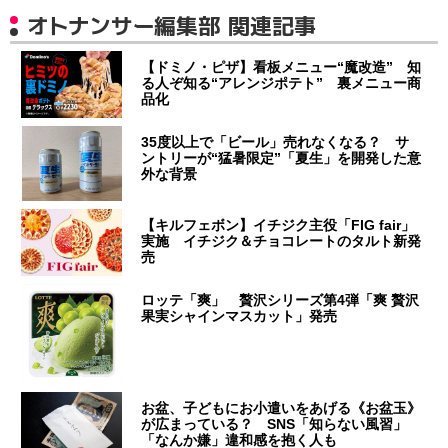
オトナンサー編集部 関連記事
【ドミノ・ピザ】看板メニュー“魔改造” 知
る人ぞ知る“アレンジポテト” 裏メニュー商
品化
35度以上で「ビール」売れなくなる？ サ
ントリーが“猛暑限定”「夏生」を開発した意
外な背景
【キルフェボン】イチジク主役「FIG fair」
実施 イチジク＆チョコレートのタルト新発
売
ロッテ「爽」 贅沢シリーズ第4弾「爽 贅沢
果実シャインマスカット」発売
お盆、子どもにお小遣いをあげる《お盆玉》
が広まっている？ SNS「知らない風習」
「なんか嫌」違和感を抱く人も