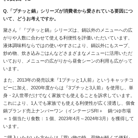
Q.「プチッと鍋」シリーズが消費者から愛されている要因につ
いて、どうお考えですか。
黛さん「『プチッと鍋』シリーズは、鍋以外のメニューへの広
がりや人数に合わせて使える利便性を評価いただいています。
液体調味料ならではの使いやすさにより、鍋以外にもスープ、
炒め物、炊き込みごはんなどさまざまなメニューに活用いただ
いており、メニューの広がりから昼食シーンの利用も広がって
います。
また、2013年の発売以来『1プチッと1人前』というキャッチコ
ピーに加え、2020年度からは『3プチッと3人前』を使用し、単
身・2人世帯だけでなく家族でも使えることを訴求しています。
これにより、1人でも家族でも使える利便性が広く浸透し、個食
鍋ブランド売上ナンバーワン（インテージSRI＋ 鍋つゆ市場
＝１個当たり食数：１個、2023年4月～2024年3月）を獲得して
います。
ご購入いただいた方からは『買い物の時、荷物が軽くて便利』