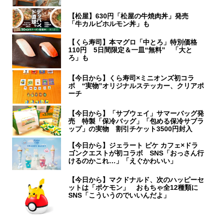
【松屋】630円「松屋の牛焼肉丼」発売
「牛カルビホルモン丼」も
【くら寿司】本マグロ「中とろ」特別価格
110円 5日間限定＆一皿“無料” 「大と
ろ」も
【今日から】くら寿司×ミニオンズ初コラ
ボ “実物”オリジナルステッカー、クリアポ
ーチ
【今日から】「サブウェイ」サマーバッグ発
売 特製「保冷バッグ」「包める保冷サブラ
ップ」の実物 割引チケット3500円封入
【今日から】ジェラート ピケ カフェ×ドラ
ゴンクエストが初コラボ SNS「おっさん行
けるのかこれ…」「えぐかわいい」
【今日から】マクドナルド、次のハッピーセ
ットは「ポケモン」 おもちゃ全12種類に
SNS「こういうのでいいんだよ」