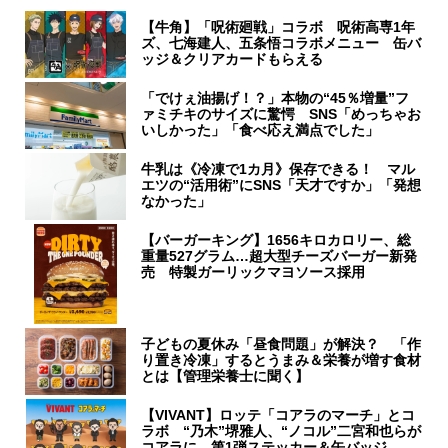
【牛角】「呪術廻戦」コラボ 呪術高専1年
ズ、七海建人、五条悟コラボメニュー 缶バ
ッジ＆クリアカードもらえる
「でけぇ油揚げ！？」本物の“45％増量”フ
ァミチキのサイズに驚愕 SNS「めっちゃお
いしかった」「食べ応え満点でした」
牛乳は《冷凍で1カ月》保存できる！ マル
エツの“活用術”にSNS「天才ですか」「発想
なかった」
【バーガーキング】1656キロカロリー、総
重量527グラム…超大型チーズバーガー新発
売 特製ガーリックマヨソース採用
子どもの夏休み「昼食問題」が解決？ 「作
り置き冷凍」するとうまみ＆栄養が増す食材
とは【管理栄養士に聞く】
【VIVANT】ロッテ「コアラのマーチ」とコ
ラボ “乃木”堺雅人、“ノコル”二宮和也らが
コアラに 第1弾ステッカー＆缶バッジ