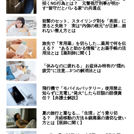
招くNG行為とは？ 元警視庁刑事が明か
す“留守だとバレる家”の共通点
前髪のセット、スタイリング剤を「表面」に
塗ると失敗？ 実は“内側の根元”が正解…崩
れない整え方とは
旅先で「常用薬」を切らした…薬局で何を伝
える？ “あると助かる情報”とお薬手帳の活
用法とは【薬剤師に聞く】
「休みなのに疲れる」 お盆休み特有の“隠れ
疲労”に注意…3つの解消法とは
飛行機で「モバイルバッテリー」使用禁止
知らずに充電し“発火”したら巨額の賠償責
任？【弁護士解説】
夏の旅行と重なる…「生理」どう乗り切
る？ 月経移動の方法＆鎮痛薬の適切な使い
方とは【医師に聞く】