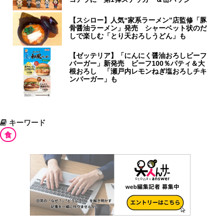
【スシロー】人気“家系ラーメン”店監修「豚
骨醤油ラーメン」発売 シャーベット状のだ
しで楽しむ「とり天おろしうどん」も
【ゼッテリア】「にんにく醤油おろしビーフ
バーガー」新発売 ビーフ100％パティ＆大
根おろし 「瀬戸内レモンねぎ塩おろしチキ
ンバーガー」も
キーワード
食