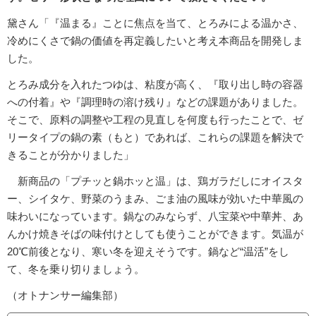
黛さん「『温まる』ことに焦点を当て、とろみによる温かさ、
冷めにくさで鍋の価値を再定義したいと考え本商品を開発しま
した。
とろみ成分を入れたつゆは、粘度が高く、『取り出し時の容器
への付着』や『調理時の溶け残り』などの課題がありました。
そこで、原料の調整や工程の見直しを何度も行ったことで、ゼ
リータイプの鍋の素（もと）であれば、これらの課題を解決で
きることが分かりました」
新商品の「プチッと鍋ホッと温」は、鶏ガラだしにオイスタ
ー、シイタケ、野菜のうまみ、ごま油の風味が効いた中華風の
味わいになっています。鍋なのみならず、八宝菜や中華丼、あ
んかけ焼きそばの味付けとしても使うことができます。気温が
20℃前後となり、寒い冬を迎えそうです。鍋など“温活”をし
て、冬を乗り切りましょう。
（オトナンサー編集部）