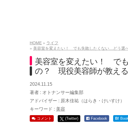
HOME
ライフ
美容室を変えたい！ でも失敗したくない…どう選
美容室を変えたい！ で
の？ 現役美容師が教え
2024.11.15
著者 :
オトナンサー編集部
アドバイザー :
原木佳祐（はらき・けいすけ）
キーワード :
美容
コメント
(Twitter)
Facebook
B!
Boo