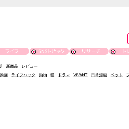
ライフ
SNSトピック
リサーチ
ト
題
新商品
レビュー
動画
ライフハック
動物
猫
ドラマ
VIVANT
日常漫画
ペット