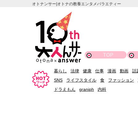
オトナンサー|オトナの教養エンタメバラエティー
TOP
暮らし
法律
健康
仕事
漫画
動画
話
SNS
ライフスタイル
食
ファッション
ドラえもん
graniph
内科