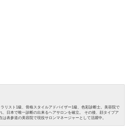
ラリスト1級、骨格スタイルアドバイザー1級、色彩診断士。美容院で
れ、日本で唯一診断の出来るヘアサロンを確立。 その後、顔タイプア
在は表参道の美容院で現役サロンマネージャーとして活躍中。