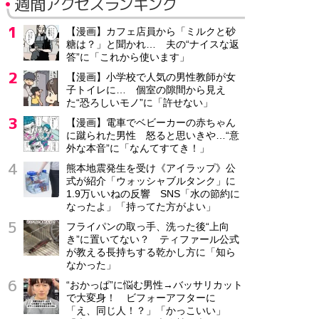
週間アクセスランキング
【漫画】カフェ店員から「ミルクと砂
糖は？」と聞かれ… 夫の“ナイスな返
答”に「これから使います」
【漫画】小学校で人気の男性教師が女
子トイレに… 個室の隙間から見え
た“恐ろしいモノ”に「許せない」
【漫画】電車でベビーカーの赤ちゃん
に蹴られた男性 怒ると思いきや…“意
外な本音”に「なんてすてき！」
熊本地震発生を受け《アイラップ》公
式が紹介「ウォッシャブルタンク」に
1.9万いいねの反響 SNS「水の節約に
なったよ」「持ってた方がよい」
フライパンの取っ手、洗った後“上向
き”に置いてない？ ティファール公式
が教える長持ちする乾かし方に「知ら
なかった」
“おかっぱ”に悩む男性→バッサリカット
で大変身！ ビフォーアフターに
「え、同じ人！？」「かっこいい」