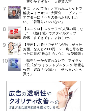
「爽やかすぎる～」大絶賛の声
妻に「ハゲてる」と言われ…カットで
解決→イケオジに大変身！ ビフォー
アフターに「うちの夫もお願いした
い」「若返りハンパない」
【ユニクロ】スタッフの“人気の着こな
し” 《抜け感》でスタイルアップ！
SNS「すてきです。まねしたい」
【漫画】お祭りで子どもが欲しがった
お面、なんと2000円！？ 焦る母を救
った店員の“粋な計らい”に「天使降臨」
「転売ヤーから買わないで」アイラッ
プ公式が“ウォッシャブルタンク”増産を
報告 SNS「心強い」「落ち着いたら
買う」