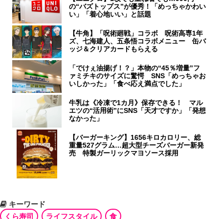
の“バズトップス”が優秀！「めっちゃかわい
い」「着心地いい」と話題
【牛角】「呪術廻戦」コラボ 呪術高専1年
ズ、七海建人、五条悟コラボメニュー 缶バ
ッジ＆クリアカードもらえる
「でけぇ油揚げ！？」本物の“45％増量”フ
ァミチキのサイズに驚愕 SNS「めっちゃお
いしかった」「食べ応え満点でした」
牛乳は《冷凍で1カ月》保存できる！ マル
エツの“活用術”にSNS「天才ですか」「発想
なかった」
【バーガーキング】1656キロカロリー、総
重量527グラム…超大型チーズバーガー新発
売 特製ガーリックマヨソース採用
キーワード
くら寿司
ライフスタイル
食