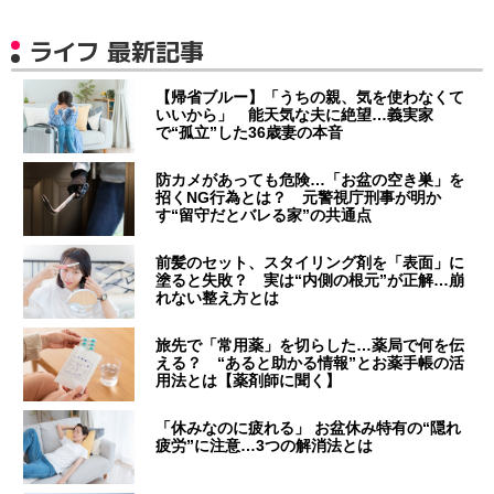
ライフ 最新記事
【帰省ブルー】「うちの親、気を使わなくて
いいから」 能天気な夫に絶望…義実家
で“孤立”した36歳妻の本音
防カメがあっても危険…「お盆の空き巣」を
招くNG行為とは？ 元警視庁刑事が明か
す“留守だとバレる家”の共通点
前髪のセット、スタイリング剤を「表面」に
塗ると失敗？ 実は“内側の根元”が正解…崩
れない整え方とは
旅先で「常用薬」を切らした…薬局で何を伝
える？ “あると助かる情報”とお薬手帳の活
用法とは【薬剤師に聞く】
「休みなのに疲れる」 お盆休み特有の“隠れ
疲労”に注意…3つの解消法とは