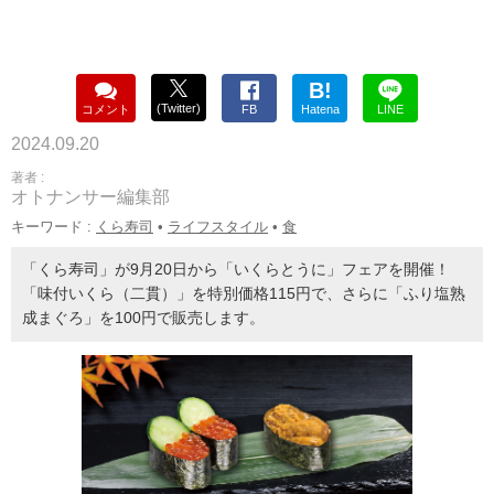
B!
(Twitter)
コメント
FB
Hatena
LINE
2024.09.20
著者 :
オトナンサー編集部
キーワード :
くら寿司
•
ライフスタイル
•
食
「くら寿司」が9月20日から「いくらとうに」フェアを開催！
「味付いくら（二貫）」を特別価格115円で、さらに「ふり塩熟
成まぐろ」を100円で販売します。