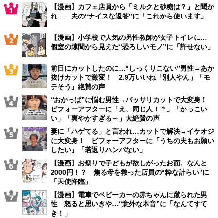
【漫画】カフェ店員から「ミルクと砂糖は？」と聞か
れ… 夫の“ナイスな返答”に「これから使います」
【漫画】小学校で人気の男性教師が女子トイレに…
個室の隙間から見えた“恐ろしいモノ”に「許せない」
前日にカットしたのに…“しっくりこない”男性→あか
抜けカットで激変！ 2.9万いいね「別人やん」「モ
テそう」絶賛の声
“おかっぱ”に悩む男性→バッサリカットで大変身！
ビフォーアフターに「え、同じ人！？」「かっこい
い」「爽やかすぎる～」大絶賛の声
妻に「ハゲてる」と言われ…カットで解決→イケオジ
に大変身！ ビフォーアフターに「うちの夫もお願い
したい」「若返りハンパない」
【漫画】お祭りで子どもが欲しがったお面、なんと
2000円！？ 焦る母を救った店員の“粋な計らい”に
「天使降臨」
【漫画】電車でベビーカーの赤ちゃんに蹴られた男
性 怒ると思いきや…“意外な本音”に「なんてすて
き！」