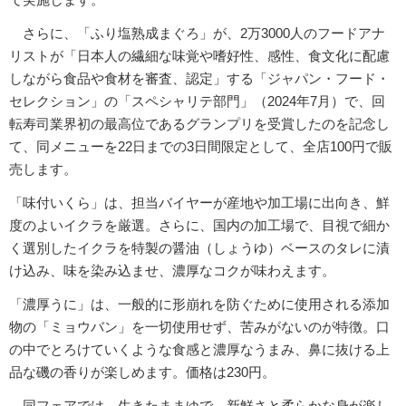
さらに、「ふり塩熟成まぐろ」が、2万3000人のフードアナ
リストが「日本人の繊細な味覚や嗜好性、感性、食文化に配慮
しながら食品や食材を審査、認定」する「ジャパン・フード・
セレクション」の「スペシャリテ部門」（2024年7月）で、回
転寿司業界初の最高位であるグランプリを受賞したのを記念し
て、同メニューを22日までの3日間限定として、全店100円で販
売します。
「味付いくら」は、担当バイヤーが産地や加工場に出向き、鮮
度のよいイクラを厳選。さらに、国内の加工場で、目視で細か
く選別したイクラを特製の醤油（しょうゆ）ベースのタレに漬
け込み、味を染み込ませ、濃厚なコクが味わえます。
「濃厚うに」は、一般的に形崩れを防ぐために使用される添加
物の「ミョウバン」を一切使用せず、苦みがないのが特徴。口
の中でとろけていくような食感と濃厚なうまみ、鼻に抜ける上
品な磯の香りが楽しめます。価格は230円。
同フェアでは、生きたままゆで、新鮮さと柔らかな身が楽し