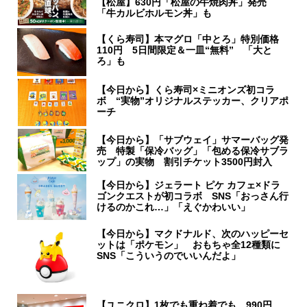
【松屋】630円「松屋の牛焼肉丼」発売
「牛カルビホルモン丼」も
【くら寿司】本マグロ「中とろ」特別価格
110円 5日間限定＆一皿“無料” 「大と
ろ」も
【今日から】くら寿司×ミニオンズ初コラ
ボ “実物”オリジナルステッカー、クリアポ
ーチ
【今日から】「サブウェイ」サマーバッグ発
売 特製「保冷バッグ」「包める保冷サブラ
ップ」の実物 割引チケット3500円封入
【今日から】ジェラート ピケ カフェ×ドラ
ゴンクエストが初コラボ SNS「おっさん行
けるのかこれ…」「えぐかわいい」
【今日から】マクドナルド、次のハッピーセ
ットは「ポケモン」 おもちゃ全12種類に
SNS「こういうのでいいんだよ」
【ユニクロ】1枚でも重ね着でも…990円