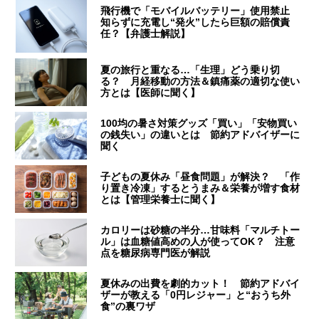
飛行機で「モバイルバッテリー」使用禁止
知らずに充電し“発火”したら巨額の賠償責
任？【弁護士解説】
夏の旅行と重なる…「生理」どう乗り切
る？ 月経移動の方法＆鎮痛薬の適切な使い
方とは【医師に聞く】
100均の暑さ対策グッズ「買い」「安物買い
の銭失い」の違いとは 節約アドバイザーに
聞く
子どもの夏休み「昼食問題」が解決？ 「作
り置き冷凍」するとうまみ＆栄養が増す食材
とは【管理栄養士に聞く】
カロリーは砂糖の半分…甘味料「マルチトー
ル」は血糖値高めの人が使ってOK？ 注意
点を糖尿病専門医が解説
夏休みの出費を劇的カット！ 節約アドバイ
ザーが教える「0円レジャー」と“おうち外
食”の裏ワザ