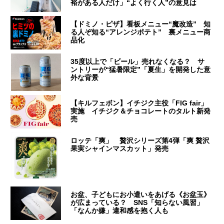
裕がある人だけ」“よく行く人”の意見は
【ドミノ・ピザ】看板メニュー“魔改造” 知
る人ぞ知る“アレンジポテト” 裏メニュー商
品化
35度以上で「ビール」売れなくなる？ サ
ントリーが“猛暑限定”「夏生」を開発した意
外な背景
【キルフェボン】イチジク主役「FIG fair」
実施 イチジク＆チョコレートのタルト新発
売
ロッテ「爽」 贅沢シリーズ第4弾「爽 贅沢
果実シャインマスカット」発売
お盆、子どもにお小遣いをあげる《お盆玉》
が広まっている？ SNS「知らない風習」
「なんか嫌」違和感を抱く人も