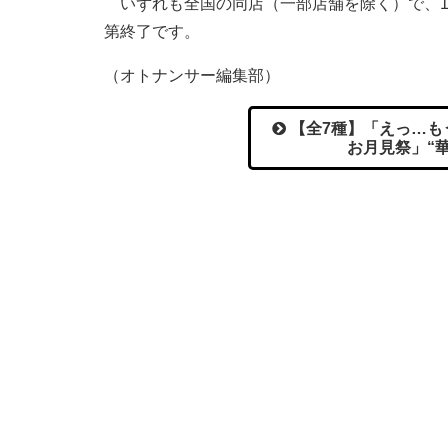
いずれも全国の同店（一部店舗を除く）で、1
第終了です。
（オトナンサー編集部）
【全7種】「えっ…も
お月見祭」“