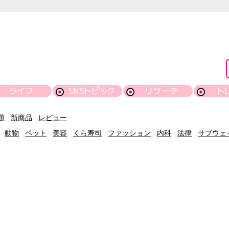
ライフ
SNSトピック
リサーチ
ト
題
新商品
レビュー
動物
ペット
美容
くら寿司
ファッション
内科
法律
サブウェ