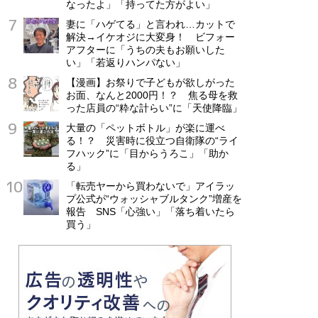
なったよ」「持ってた方がよい」
妻に「ハゲてる」と言われ…カットで
解決→イケオジに大変身！ ビフォー
アフターに「うちの夫もお願いした
い」「若返りハンパない」
【漫画】お祭りで子どもが欲しがった
お面、なんと2000円！？ 焦る母を救
った店員の“粋な計らい”に「天使降臨」
大量の「ペットボトル」が楽に運べ
る！？ 災害時に役立つ自衛隊の“ライ
フハック”に「目からうろこ」「助か
る」
「転売ヤーから買わないで」アイラッ
プ公式が“ウォッシャブルタンク”増産を
報告 SNS「心強い」「落ち着いたら
買う」