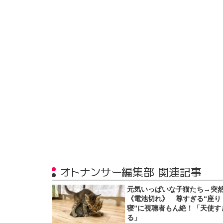
オトナンサー編集部 関連記事
元気いっぱいな子猫たち→突
《電池切れ》 尊すぎる“座り
寝”に視聴者もん絶！「天使す
る」