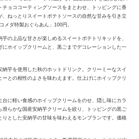
トチョココーティングソースをまとわせ、トッピングに香
が、ねっとりスイートポテトソースの自然な甘みを引き立
「コメダ特製おぐらあん」100円。
納芋の上品な甘さが楽しめるスイートポテトリキッドを、
げにホイップクリームと、黒ごまでデコレーションした一
安納芋を使用した秋のホットドリンク。クリーミーなスイ
ヒーとの相性のよさを味わえます。仕上げにホイップクリ
土台に軽い食感のホイップクリームをのせ、隠し味にカラ
ら滑らかな国産安納芋クリームを絞り、トッピングの黒ご
とりとした安納芋の甘味を味わえるモンブランです。価格