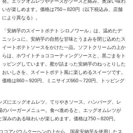
発。エッグオムレツやチーズがソースと絡み、奥深い味わ
いが楽しめます。価格は750～820円（以下税込み、店舗
により異なる）。
「安納芋のスイートポテト シロノワール」は、温めたデ
ニッシュに、安納芋の自然な甘味とうまみを閉じ込めたス
イートポテトソースをかけた一品。ソフトクリームの上か
らは、ホワイトチョココーティングソースと、黒ごまをト
ッピングしています。蜜が詰まった安納芋のねっとりした
おいしさを、スイートポテト風に楽しめるスイーツです。
価格は860～920円、ミニサイズ660～720円、トッピング
ンズにエッグオムレツ、てりやきソース、ハンバーグ、レ
場のバーガーメニュー。食べ進めると、エッグオムレツが
深みのある味わいが楽しめます。価格は750～820円。
、ココアバウムクーヘンの上から、国産安納芋を使用したス