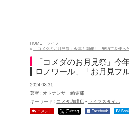
HOME
ライフ
「コメダのお月見祭」今年も開催！ 安納芋を使っ
「コメダのお月見祭」今
ロノワール、「お月見フル
2024.08.31
著者 :
オトナンサー編集部
キーワード :
コメダ珈琲店
•
ライフスタイル
コメント
(Twitter)
Facebook
B!
Boo