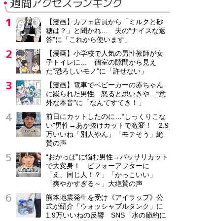
週間アクセスランキング
【漫画】カフェ店員から「ミルクと砂
糖は？」と聞かれ… 夫の“ナイスな返
答”に「これから使います」
【漫画】小学校で人気の男性教師が女
子トイレに… 個室の隙間から見え
た“恐ろしいモノ”に「許せない」
【漫画】電車でベビーカーの赤ちゃん
に蹴られた男性 怒ると思いきや…“意
外な本音”に「なんてすてき！」
前日にカットしたのに…“しっくりこな
い”男性→あか抜けカットで激変！ 2.9
万いいね「別人やん」「モテそう」絶
賛の声
“おかっぱ”に悩む男性→バッサリカット
で大変身！ ビフォーアフターに
「え、同じ人！？」「かっこいい」
「爽やかすぎる～」大絶賛の声
熊本地震発生を受け《アイラップ》公
式が紹介「ウォッシャブルタンク」に
1.9万いいねの反響 SNS「水の節約に