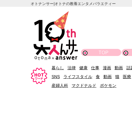
オトナンサー|オトナの教養エンタメバラエティー
TOP
暮らし
法律
健康
仕事
漫画
動画
話
SNS
ライフスタイル
食
動画
猫
医療
産婦人科
マクドナルド
ポケモン