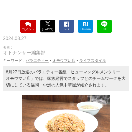
B!
(Twitter)
コメント
FB
Hatena
LINE
2024.08.27
著者 :
オトナンサー編集部
キーワード :
バラエティー
•
オモウマい店
•
ライフスタイル
8月27日放送のバラエティー番組「ヒューマングルメンタリー
オモウマい店」では、家族経営でスタッフとのチームワークを大
切にしている福岡・中洲の人気中華屋が紹介されます。