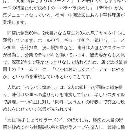
は、「元祖“博多しょうゆラーメン”」（780円）や、しょうゆベ
ースの特製たれが決め手の「パラパラ焼めし」（850円）が人
気メニューとなっている、福岡・中洲近辺にある中華料理店が
登場します。
同店は創業60年。2代目となる店主と3人の息子たちを中心に
運営しています。ホール担当、ギョーザ担当、鍋担当、ラーメ
ン担当、会計担当、洗い場担当など、連日10人ほどのスタッフ
が出勤し、分業でテキパキと働いています。観光客からも人気
で、深夜2時まで客がひっきりなしで訪れるため、店では従業員
同士の「チームワーク」「いかにおいしくスピーディーにやる
か」というのを重視しているということです。
人気の「パラパラ焼めし」は、2人の鍋担当が同時に鍋を振
り、味付けや皿への盛り付けを連携して行う、珍しいスタイル
で調理。一つの皿に対し「阿吽（あうん）の呼吸」で交互に焼
めしをのせていく光景が見られます。
「元祖“博多しょうゆラーメン”」のほかにも、豚肉と大量の野
菜を炒めてから特製調味料と鶏ガラスープを投入し、最後に麺