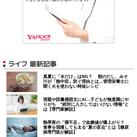
ライフ 最新記事
真夏に「水だけ」はNG？ 朝のだし、みそ
汁が「熱中症」防ぐ理由とは…管理栄養士に
聞く火を使わない時短レシピ
宿題や読書感想文にAI…子どもが無意識にや
りがち “絶対に入力してはいけない情報”と
は【専門家解説】
熱帯夜の「寝不足」で血糖値が爆上がり？
食事を我慢しても太る“夏の盲点”とは【糖尿
病専門医が解説】