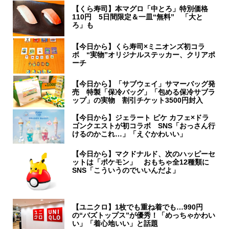
【くら寿司】本マグロ「中とろ」特別価格
110円 5日間限定＆一皿“無料” 「大と
ろ」も
【今日から】くら寿司×ミニオンズ初コラ
ボ “実物”オリジナルステッカー、クリアポ
ーチ
【今日から】「サブウェイ」サマーバッグ発
売 特製「保冷バッグ」「包める保冷サブラ
ップ」の実物 割引チケット3500円封入
【今日から】ジェラート ピケ カフェ×ドラ
ゴンクエストが初コラボ SNS「おっさん行
けるのかこれ…」「えぐかわいい」
【今日から】マクドナルド、次のハッピーセ
ットは「ポケモン」 おもちゃ全12種類に
SNS「こういうのでいいんだよ」
【ユニクロ】1枚でも重ね着でも…990円
の“バズトップス”が優秀！「めっちゃかわい
い」「着心地いい」と話題