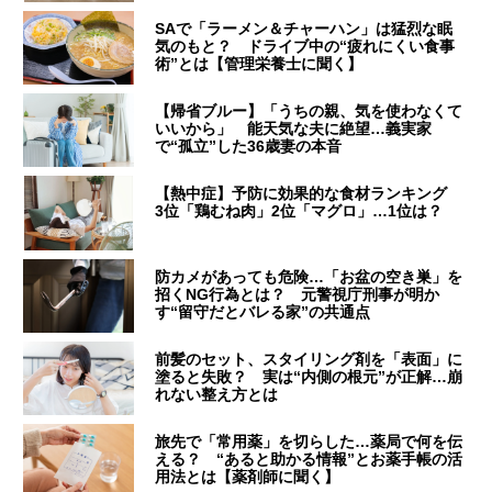
SAで「ラーメン＆チャーハン」は猛烈な眠
気のもと？ ドライブ中の“疲れにくい食事
術”とは【管理栄養士に聞く】
【帰省ブルー】「うちの親、気を使わなくて
いいから」 能天気な夫に絶望…義実家
で“孤立”した36歳妻の本音
【熱中症】予防に効果的な食材ランキング
3位「鶏むね肉」2位「マグロ」…1位は？
防カメがあっても危険…「お盆の空き巣」を
招くNG行為とは？ 元警視庁刑事が明か
す“留守だとバレる家”の共通点
前髪のセット、スタイリング剤を「表面」に
塗ると失敗？ 実は“内側の根元”が正解…崩
れない整え方とは
旅先で「常用薬」を切らした…薬局で何を伝
える？ “あると助かる情報”とお薬手帳の活
用法とは【薬剤師に聞く】