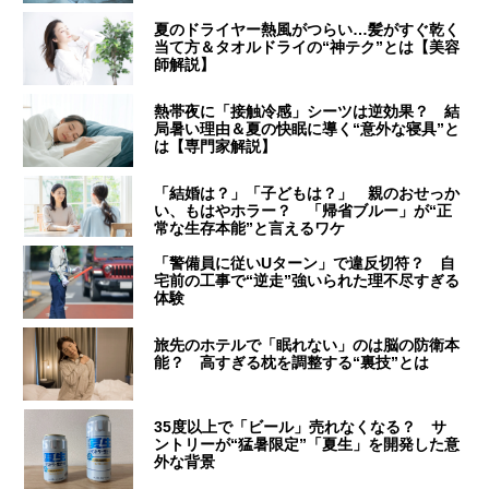
夏のドライヤー熱風がつらい…髪がすぐ乾く
当て方＆タオルドライの“神テク”とは【美容
師解説】
熱帯夜に「接触冷感」シーツは逆効果？ 結
局暑い理由＆夏の快眠に導く“意外な寝具”と
は【専門家解説】
「結婚は？」「子どもは？」 親のおせっか
い、もはやホラー？ 「帰省ブルー」が“正
常な生存本能”と言えるワケ
「警備員に従いUターン」で違反切符？ 自
宅前の工事で“逆走”強いられた理不尽すぎる
体験
旅先のホテルで「眠れない」のは脳の防衛本
能？ 高すぎる枕を調整する“裏技”とは
35度以上で「ビール」売れなくなる？ サ
ントリーが“猛暑限定”「夏生」を開発した意
外な背景