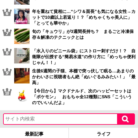
年を重ねて貧相に…“シワ＆面長”も気になる女性→カ
ットで10歳以上若返り！？「めちゃくちゃ美人に」
「とっても華やか」
旬の「キュウリ」が3週間長持ち？ まるごと冷凍保
存＆解凍のテクニックとは
「水入りのビニール袋」にストロー刺すだけ！？ 自
衛隊が伝授する“簡易水道”の作り方に「めっちゃ便利
じゃん！！」
生後6週間の子猫、本棚で突っ伏して眠る…あまりの
かわいさに視聴者もん絶「ぬいぐるみみたい！」「最
高」
【今日から】マクドナルド、次のハッピーセットは
「ポケモン」 おもちゃ全12種類にSNS「こういう
のでいいんだよ」
最新記事
ライフ