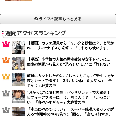
ライフの記事もっと見る
週間アクセスランキング
【漫画】カフェ店員から「ミルクと砂糖は？」と聞か
れ… 夫の“ナイスな返答”に「これから使います」
【漫画】小学校で人気の男性教師が女子トイレに…
個室の隙間から見えた“恐ろしいモノ”に「許せない」
前日にカットしたのに…“しっくりこない”男性→あか
抜けカットで激変！ 2.9万いいね「別人やん」「モ
テそう」絶賛の声
“おかっぱ”に悩む男性→バッサリカットで大変身！
ビフォーアフターに「え、同じ人！？」「かっこい
い」「爽やかすぎる～」大絶賛の声
「本当にやめてほしい」 スーパー銭湯スタッフが訴
える“利用時のNG行為”に「困る」「当たり前すぎ」