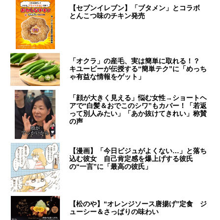
【セブンイレブン】「ブタメン」とコラボ
とんこつ味のチキン発売
「オクラ」の産毛、実は簡単に取れる！？
キユーピーが伝授する“簡単テク”に「めっち
ゃ有益な情報をゲット」
「顔が大きく見える」悩む女性→ショートヘ
アで“白髪＆おでこのシワ”もカバー！「若返
って別人みたい」「あか抜けてきれい」称賛
の声
【漫画】「今日ビジュがよくない…」と落ち
込む彼女 自己肯定感を爆上げする彼氏
の“一言”に「最高の彼氏」
【松のや】“オレンジソース唐揚げ”定食 ジ
ューシー＆さっぱりの味わい