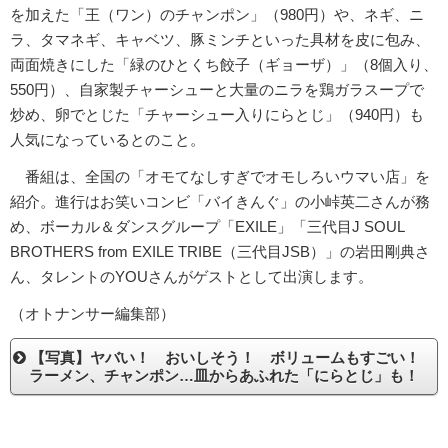
を加えた「王（ワン）のチャンポン」（980円）や、ネギ、ニ
ラ、タマネギ、キャベツ、豚ミンチといった具材を皮に包み、
両面焼きにした「緑のひとくち餃子（ギョーザ）」（8個入り、
550円）、自家製チャーシューと大量のニラを鶏ガラスープで
炒め、卵でとじた「チャーシュー入りにらとじ」（940円）も
人気になっているとのこと。
番組は、全国の「オモてなしすぎでオモしろいウマい店」を
紹介。進行はお笑いコンビ「バイきんぐ」の小峠英二さんが務
め、ボーカル＆ダンスグループ「EXILE」「三代目J SOUL
BROTHERS from EXILE TRIBE（三代目JSB）」の岩田剛典さ
ん、タレントのYOUさんがゲストとして出演します。
（オトナンサー編集部）
【写真】ヤバい！ おいしそう！ ボリュームもすごい！
ラーメン、チャンポン…皿からあふれた「にらとじ」も！