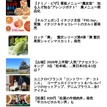
【ドミノ・ピザ】看板メニュー“魔改造” 知
る人ぞ知る“アレンジポテト” 裏メニュー商
品化
【キルフェボン】イチジク主役「FIG fair」
実施 イチジク＆チョコレートのタルト新発
売
ロッテ「爽」 贅沢シリーズ第4弾「爽 贅沢
果実シャインマスカット」発売
【お城】2026年上半期“人気”アクセスラン
キング 3位「松本城」…東日本2位＆1位
は？
ユニクロ×フランス「コントワー・デ・コト
ニエ」 コーデュロイジャケット＆バレルパ
ンツのセットアップ、デニムブラウス…全7
アイテム
【松屋】630円「松屋の牛焼肉丼」発売
「牛カルビホルモン丼」も