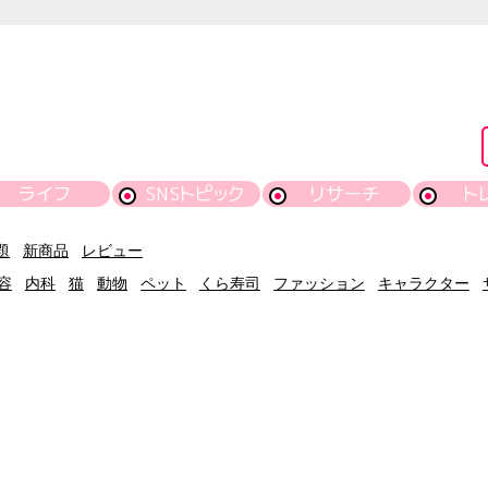
ライフ
SNSトピック
リサーチ
ト
題
新商品
レビュー
容
内科
猫
動物
ペット
くら寿司
ファッション
キャラクター