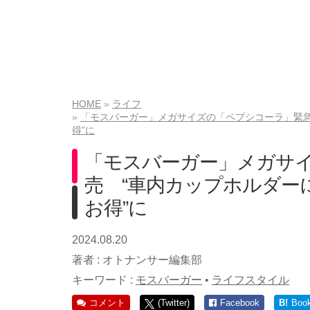
HOME
ライフ
「モスバーガー」メガサイズの「ペプシコーラ」緊急発
得”に
「モスバーガー」メガサ
売 “車内カップホルダーに
お得”に
2024.08.20
著者 :
オトナンサー編集部
キーワード :
モスバーガー
•
ライフスタイル
コメント
(Twitter)
Facebook
B!
Boo