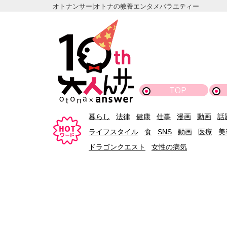
オトナンサー|オトナの教養エンタメバラエティー
TOP
暮らし
法律
健康
仕事
漫画
動画
話
ライフスタイル
食
SNS
動画
医療
美
ドラゴンクエスト
女性の病気