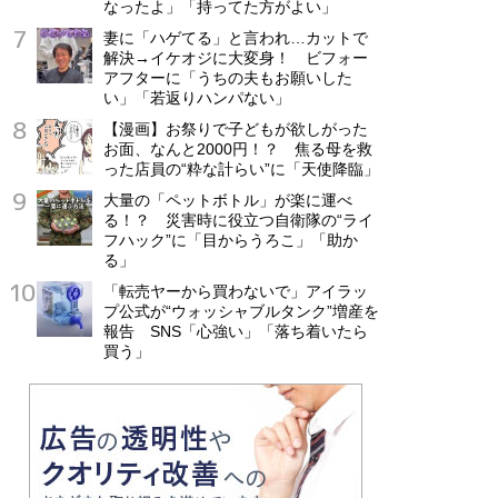
なったよ」「持ってた方がよい」
妻に「ハゲてる」と言われ…カットで
解決→イケオジに大変身！ ビフォー
アフターに「うちの夫もお願いした
い」「若返りハンパない」
【漫画】お祭りで子どもが欲しがった
お面、なんと2000円！？ 焦る母を救
った店員の“粋な計らい”に「天使降臨」
大量の「ペットボトル」が楽に運べ
る！？ 災害時に役立つ自衛隊の“ライ
フハック”に「目からうろこ」「助か
る」
「転売ヤーから買わないで」アイラッ
プ公式が“ウォッシャブルタンク”増産を
報告 SNS「心強い」「落ち着いたら
買う」