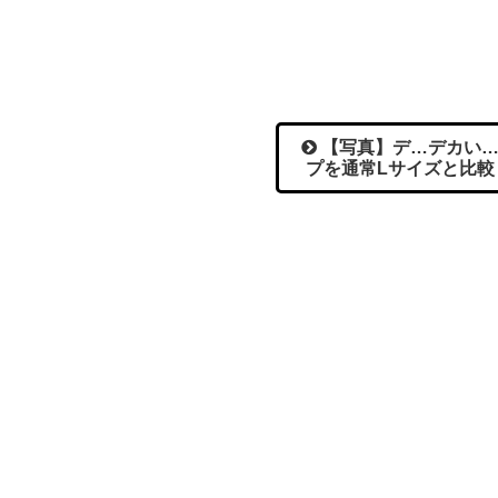
【写真】デ…デカい…
プを通常Lサイズと比