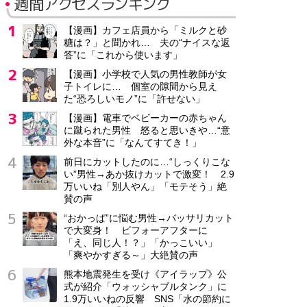
週間アクセスランキング
【漫画】カフェ店員から「ミルクと砂
糖は？」と聞かれ… 夫の“ナイスな返
答”に「これから使います」
【漫画】小学校で人気の男性教師が女
子トイレに… 個室の隙間から見え
た“恐ろしいモノ”に「許せない」
【漫画】電車でベビーカーの赤ちゃん
に蹴られた男性 怒ると思いきや…“意
外な本音”に「なんてすてき！」
前日にカットしたのに…“しっくりこな
い”男性→あか抜けカットで激変！ 2.9
万いいね「別人やん」「モテそう」絶
賛の声
“おかっぱ”に悩む男性→バッサリカット
で大変身！ ビフォーアフターに
「え、同じ人！？」「かっこいい」
「爽やかすぎる～」大絶賛の声
熊本地震発生を受け《アイラップ》公
式が紹介「ウォッシャブルタンク」に
1.9万いいねの反響 SNS「水の節約に