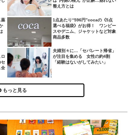
でし
は“内側の根元”が正解…崩れない
整え方とは
…薬
1点あたり“596円”cocaの《5点
か
選べる福袋》がお得！ ワンピー
は
スやデニム、ジャケットなど対象
商品多数
夫婦別々に…「セパレート帰省」
ュロ
が注目を集める 女性の約4割
のセ
「経験はないがしてみたい」
…全
もっと見る