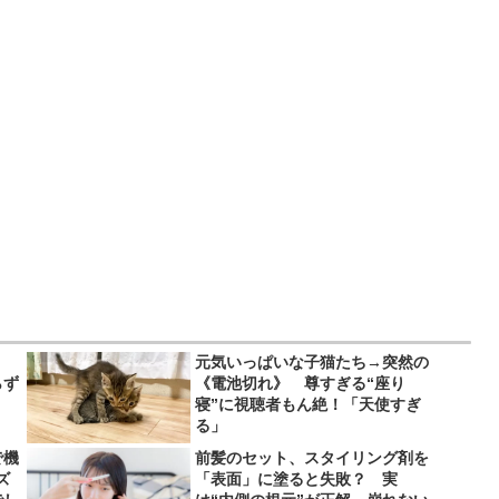
、
元気いっぱいな子猫たち→突然の
らず
《電池切れ》 尊すぎる“座り
寝”に視聴者もん絶！「天使すぎ
る」
で機
前髪のセット、スタイリング剤を
ズ
「表面」に塗ると失敗？ 実