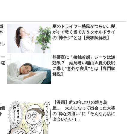
婚
夏のドライヤー熱風がつらい…髪
本
がすぐ乾く当て方＆タオルドライ
」
の“神テク”とは【美容師解説】
厳し
ラー
熱帯夜に「接触冷感」シーツは逆
り堪
効果？ 結局暑い理由＆夏の快眠
に導く“意外な寝具”とは【専門家
解説】
し
【漫画】約20年ぶりの焼き鳥
物価
屋… 大人になって出会った大将
ト
の“粋な気遣い”に「そんなお店に
出会いたい！」