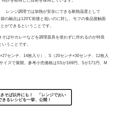
特許を取得した技術を採用しています。
レンジ調理では加熱が安全にできる耐熱温度として
リ袋の融点は120℃前後と低いのに対し、モフの食品接触面
ことができるということです。
そばやカレーなどを調理器具を使わずに作れるのが特長
ということです。
27センチ、14枚入り）、S（20センチ×30センチ、12枚入
3サイズで展開。参考小売価格はSSが169円、Sが171円、M
きそば以外にも！ 「レンジでおい
できるレシピを一挙、公開！