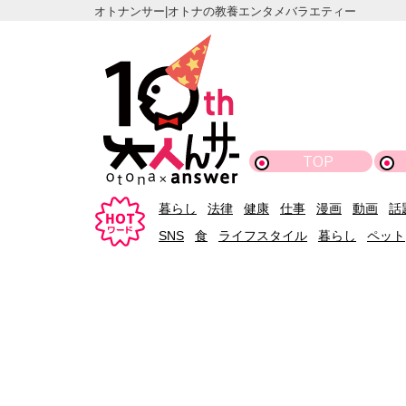
オトナンサー|オトナの教養エンタメバラエティー
TOP
暮らし
法律
健康
仕事
漫画
動画
話
SNS
食
ライフスタイル
暮らし
ペット