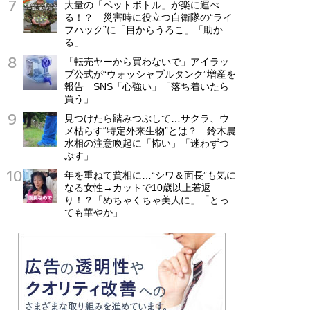
大量の「ペットボトル」が楽に運べ
る！？ 災害時に役立つ自衛隊の“ライ
フハック”に「目からうろこ」「助か
る」
「転売ヤーから買わないで」アイラッ
プ公式が“ウォッシャブルタンク”増産を
報告 SNS「心強い」「落ち着いたら
買う」
見つけたら踏みつぶして…サクラ、ウ
メ枯らす“特定外来生物”とは？ 鈴木農
水相の注意喚起に「怖い」「迷わずつ
ぶす」
年を重ねて貧相に…“シワ＆面長”も気に
なる女性→カットで10歳以上若返
り！？「めちゃくちゃ美人に」「とっ
ても華やか」