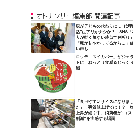
オトナンサー編集部 関連記事
親が子どもの代わりに…“代理
活”はアリかナシか？ SNS「
人が動く気ない時点でお断り
「親が甘やかしてるから…」
い声も
ロッテ「スイカバー」がジェ
トに ねっとり食感＆じっく
能
「食べやすいサイズになりま
た」→実質値上げでは！？ 
上昇が続く中、消費者が“コス
削減”を実感する場面