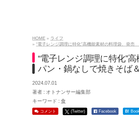
HOME
ライフ
“電子レンジ調理に特化”高機能素材の料理袋、発売 
“電子レンジ調理に特化”
パン・鍋なしで焼きそば＆
2024.07.01
著者 :
オトナンサー編集部
キーワード :
食
コメント
(Twitter)
Facebook
B!
Boo