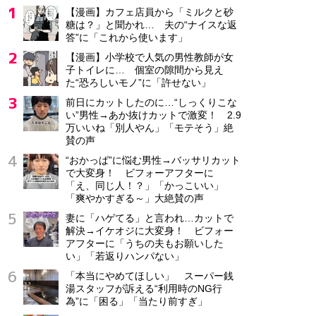
【漫画】カフェ店員から「ミルクと砂
糖は？」と聞かれ… 夫の“ナイスな返
答”に「これから使います」
【漫画】小学校で人気の男性教師が女
子トイレに… 個室の隙間から見え
た“恐ろしいモノ”に「許せない」
前日にカットしたのに…“しっくりこな
い”男性→あか抜けカットで激変！ 2.9
万いいね「別人やん」「モテそう」絶
賛の声
“おかっぱ”に悩む男性→バッサリカット
で大変身！ ビフォーアフターに
「え、同じ人！？」「かっこいい」
「爽やかすぎる～」大絶賛の声
妻に「ハゲてる」と言われ…カットで
解決→イケオジに大変身！ ビフォー
アフターに「うちの夫もお願いした
い」「若返りハンパない」
「本当にやめてほしい」 スーパー銭
湯スタッフが訴える“利用時のNG行
為”に「困る」「当たり前すぎ」