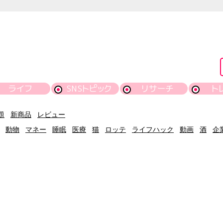
ライフ
SNSトピック
リサーチ
ト
題
新商品
レビュー
動物
マネー
睡眠
医療
猫
ロッテ
ライフハック
動画
酒
企