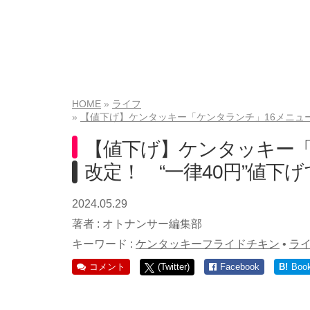
HOME
ライフ
【値下げ】ケンタッキー「ケンタランチ」16メニュー
【値下げ】ケンタッキー「
改定！ “一律40円”値下げ
2024.05.29
著者 :
オトナンサー編集部
キーワード :
ケンタッキーフライドチキン
•
ラ
コメント
(Twitter)
Facebook
B!
Boo