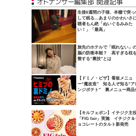
オトナンサー編集部 関連記事
生後6週間の子猫、本棚で突っ
して眠る…あまりのかわいさ
聴者もん絶「ぬいぐるみみた
い！」「最高」
旅先のホテルで「眠れない」
脳の防衛本能？ 高すぎる枕
整する“裏技”とは
【ドミノ・ピザ】看板メニュ
ー“魔改造” 知る人ぞ知る“ア
ンジポテト” 裏メニュー商品
【キルフェボン】イチジク主
「FIG fair」実施 イチジク
ョコレートのタルト新発売