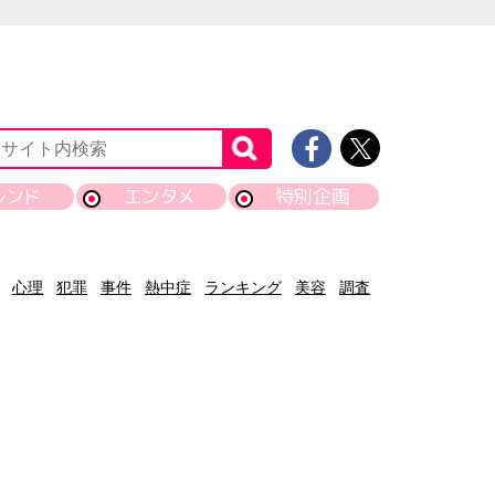
レンド
エンタメ
特別企画
心理
犯罪
事件
熱中症
ランキング
美容
調査