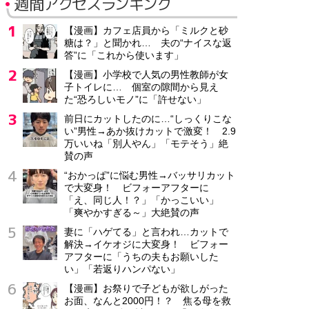
週間アクセスランキング
【漫画】カフェ店員から「ミルクと砂
糖は？」と聞かれ… 夫の“ナイスな返
答”に「これから使います」
【漫画】小学校で人気の男性教師が女
子トイレに… 個室の隙間から見え
た“恐ろしいモノ”に「許せない」
前日にカットしたのに…“しっくりこな
い”男性→あか抜けカットで激変！ 2.9
万いいね「別人やん」「モテそう」絶
賛の声
“おかっぱ”に悩む男性→バッサリカット
で大変身！ ビフォーアフターに
「え、同じ人！？」「かっこいい」
「爽やかすぎる～」大絶賛の声
妻に「ハゲてる」と言われ…カットで
解決→イケオジに大変身！ ビフォー
アフターに「うちの夫もお願いした
い」「若返りハンパない」
【漫画】お祭りで子どもが欲しがった
お面、なんと2000円！？ 焦る母を救