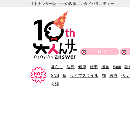
オトナンサー|オトナの教養エンタメバラエティー
TOP
暮らし
法律
健康
仕事
漫画
動画
話
SNS
食
ライフスタイル
猫
医療
ペッ
夫婦