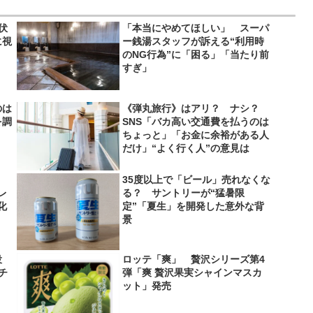
伏
「本当にやめてほしい」 スーパ
に視
ー銭湯スタッフが訴える“利用時
のNG行為”に「困る」「当たり前
すぎ」
のは
《弾丸旅行》はアリ？ ナシ？
を調
SNS「バカ高い交通費を払うのは
ちょっと」「お金に余裕がある人
だけ」“よく行く人”の意見は
35度以上で「ビール」売れなくな
レ
る？ サントリーが“猛暑限
化
定”「夏生」を開発した意外な背
景
役
ロッテ「爽」 贅沢シリーズ第4
＆チ
弾「爽 贅沢果実シャインマスカ
ット」発売