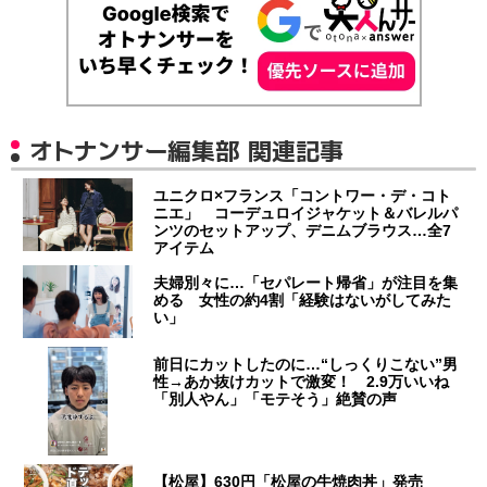
オトナンサー編集部 関連記事
ユニクロ×フランス「コントワー・デ・コト
ニエ」 コーデュロイジャケット＆バレルパ
ンツのセットアップ、デニムブラウス…全7
アイテム
夫婦別々に…「セパレート帰省」が注目を集
める 女性の約4割「経験はないがしてみた
い」
前日にカットしたのに…“しっくりこない”男
性→あか抜けカットで激変！ 2.9万いいね
「別人やん」「モテそう」絶賛の声
【松屋】630円「松屋の牛焼肉丼」発売