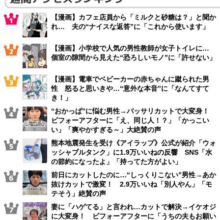
【漫画】カフェ店員から「ミルクと砂糖は？」と聞か
れ… 夫の“ナイスな返答”に「これから使います」
【漫画】小学校で人気の男性教師が女子トイレに…
個室の隙間から見えた“恐ろしいモノ”に「許せない」
【漫画】電車でベビーカーの赤ちゃんに蹴られた男
性 怒ると思いきや…“意外な本音”に「なんてすて
き！」
“おかっぱ”に悩む男性→バッサリカットで大変身！
ビフォーアフターに「え、同じ人！？」「かっこい
い」「爽やかすぎる～」大絶賛の声
熊本地震発生を受け《アイラップ》公式が紹介「ウォ
ッシャブルタンク」に1.9万いいねの反響 SNS「水
の節約になったよ」「持ってた方がよい」
前日にカットしたのに…“しっくりこない”男性→あか
抜けカットで激変！ 2.9万いいね「別人やん」「モ
テそう」絶賛の声
妻に「ハゲてる」と言われ…カットで解決→イケオジ
に大変身！ ビフォーアフターに「うちの夫もお願い