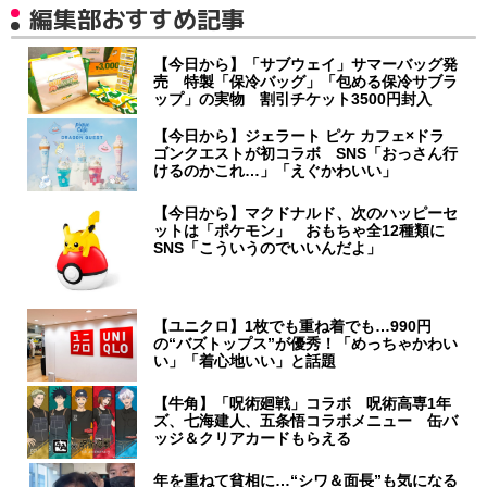
編集部おすすめ記事
【今日から】「サブウェイ」サマーバッグ発
売 特製「保冷バッグ」「包める保冷サブラ
ップ」の実物 割引チケット3500円封入
【今日から】ジェラート ピケ カフェ×ドラ
ゴンクエストが初コラボ SNS「おっさん行
けるのかこれ…」「えぐかわいい」
【今日から】マクドナルド、次のハッピーセ
ットは「ポケモン」 おもちゃ全12種類に
SNS「こういうのでいいんだよ」
【ユニクロ】1枚でも重ね着でも…990円
の“バズトップス”が優秀！「めっちゃかわい
い」「着心地いい」と話題
【牛角】「呪術廻戦」コラボ 呪術高専1年
ズ、七海建人、五条悟コラボメニュー 缶バ
ッジ＆クリアカードもらえる
年を重ねて貧相に…“シワ＆面長”も気になる