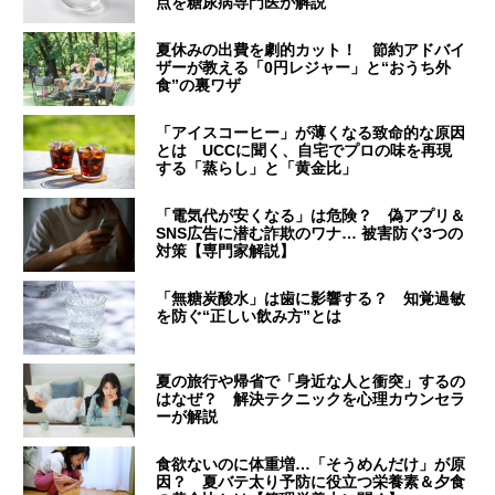
点を糖尿病専門医が解説
夏休みの出費を劇的カット！ 節約アドバイ
ザーが教える「0円レジャー」と“おうち外
食”の裏ワザ
「アイスコーヒー」が薄くなる致命的な原因
とは UCCに聞く、自宅でプロの味を再現
する「蒸らし」と「黄金比」
「電気代が安くなる」は危険？ 偽アプリ＆
SNS広告に潜む詐欺のワナ… 被害防ぐ3つの
対策【専門家解説】
「無糖炭酸水」は歯に影響する？ 知覚過敏
を防ぐ“正しい飲み方”とは
夏の旅行や帰省で「身近な人と衝突」するの
はなぜ？ 解決テクニックを心理カウンセラ
ーが解説
食欲ないのに体重増…「そうめんだけ」が原
因？ 夏バテ太り予防に役立つ栄養素＆夕食