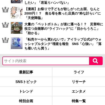
したい」「若返りハンパない」
【漫画】お祭りで子どもが欲しがったお面、なんと
2000円！？ 焦る母を救った店員の“粋な計らい”に
「天使降臨」
大量の「ペットボトル」が楽に運べる！？ 災害時に
役立つ自衛隊の“ライフハック”に「目からうろこ」
「助かる」
「転売ヤーから買わないで」アイラップ公式が“ウォ
ッシャブルタンク”増産を報告 SNS「心強い」「落
ち着いたら買う」
最新記事
ライフ
SNSトピック
リサーチ
トレンド
エンタメ
特別企画
特集一覧