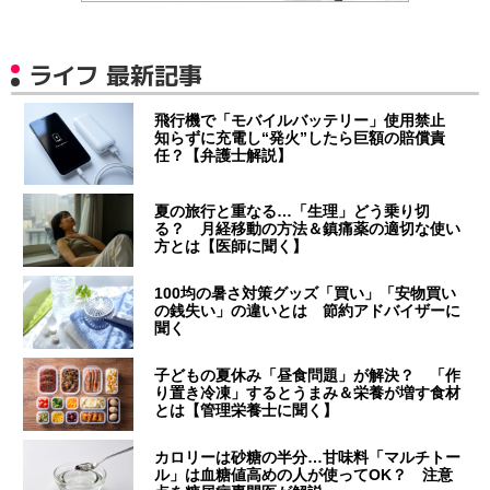
ライフ 最新記事
飛行機で「モバイルバッテリー」使用禁止
知らずに充電し“発火”したら巨額の賠償責
任？【弁護士解説】
夏の旅行と重なる…「生理」どう乗り切
る？ 月経移動の方法＆鎮痛薬の適切な使い
方とは【医師に聞く】
100均の暑さ対策グッズ「買い」「安物買い
の銭失い」の違いとは 節約アドバイザーに
聞く
子どもの夏休み「昼食問題」が解決？ 「作
り置き冷凍」するとうまみ＆栄養が増す食材
とは【管理栄養士に聞く】
カロリーは砂糖の半分…甘味料「マルチトー
ル」は血糖値高めの人が使ってOK？ 注意