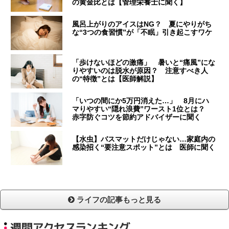
の黄金比とは【管理栄養士に聞く】
風呂上がりのアイスはNG？ 夏にやりがち
な“3つの食習慣”が「不眠」引き起こすワケ
「歩けないほどの激痛」 暑いと“痛風”にな
りやすいのは脱水が原因？ 注意すべき人
の“特徴”とは【医師解説】
「いつの間にか5万円消えた…」 8月にハ
マりやすい“隠れ浪費”ワースト1位とは？
赤字防ぐコツを節約アドバイザーに聞く
【水虫】バスマットだけじゃない…家庭内の
感染招く“要注意スポット”とは 医師に聞く
ライフの記事もっと見る
週間アクセスランキング