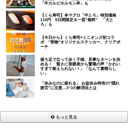
「牛カルビホルモン丼」も
【くら寿司】本マグロ「中とろ」特別価格
110円 5日間限定＆一皿“無料” 「大と
ろ」も
【今日から】くら寿司×ミニオンズ初コラ
ボ “実物”オリジナルステッカー、クリアポ
ーチ
後ろ足で立って歩く子猫、見事なターンを決
める！ 賢さに視聴者から驚嘆の声「かわい
すぎて耐えられない！」「なんて素晴らし
い」
「休みなのに疲れる」 お盆休み特有の“隠れ
疲労”に注意…3つの解消法とは
もっと見る