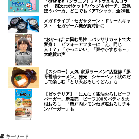
「graniph（グラニフ）」×ドラえもんコラ
ボ “四次元ポケット”バッグ＆ポーチ、空気
ほうパーカ、どこでもドアTシャツ…全20種
メガドライブ・セガサターン・ドリームキャ
スト セガゲーム機が腕時計に
“おかっぱ”に悩む男性→バッサリカットで大
変身！ ビフォーアフターに「え、同じ
人！？」「かっこいい」「爽やかすぎる～」
大絶賛の声
【スシロー】人気“家系ラーメン”店監修「豚
骨醤油ラーメン」発売 シャーベット状のだ
しで楽しむ「とり天おろしうどん」も
【ゼッテリア】「にんにく醤油おろしビーフ
バーガー」新発売 ビーフ100％パティ＆大
根おろし 「瀬戸内レモンねぎ塩おろしチキ
ンバーガー」も
キーワード