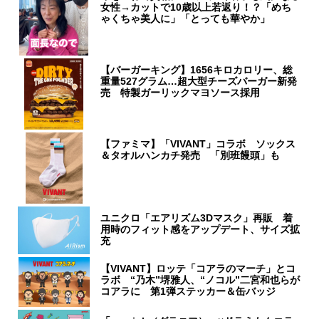
女性→カットで10歳以上若返り！？「めち
ゃくちゃ美人に」「とっても華やか」
【バーガーキング】1656キロカロリー、総
重量527グラム…超大型チーズバーガー新発
売 特製ガーリックマヨソース採用
【ファミマ】「VIVANT」コラボ ソックス
＆タオルハンカチ発売 「別班饅頭」も
ユニクロ「エアリズム3Dマスク」再販 着
用時のフィット感をアップデート、サイズ拡
充
【VIVANT】ロッテ「コアラのマーチ」とコ
ラボ “乃木”堺雅人、“ノコル”二宮和也らが
コアラに 第1弾ステッカー＆缶バッジ