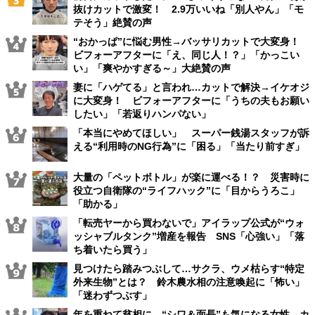
抜けカットで激変！ 2.9万いいね「別人やん」「モ
テそう」絶賛の声
“おかっぱ”に悩む男性→バッサリカットで大変身！
ビフォーアフターに「え、同じ人！？」「かっこい
い」「爽やかすぎる～」大絶賛の声
妻に「ハゲてる」と言われ…カットで解決→イケオジ
に大変身！ ビフォーアフターに「うちの夫もお願い
したい」「若返りハンパない」
「本当にやめてほしい」 スーパー銭湯スタッフが訴
える“利用時のNG行為”に「困る」「当たり前すぎ」
大量の「ペットボトル」が楽に運べる！？ 災害時に
役立つ自衛隊の“ライフハック”に「目からうろこ」
「助かる」
「転売ヤーから買わないで」アイラップ公式が“ウォ
ッシャブルタンク”増産を報告 SNS「心強い」「落
ち着いたら買う」
見つけたら踏みつぶして…サクラ、ウメ枯らす“特定
外来生物”とは？ 鈴木農水相の注意喚起に「怖い」
「迷わずつぶす」
年を重ねて貧相に…“シワ＆面長”も気になる女性→カ