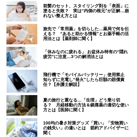
前髪のセット、スタイリング剤を「表面」に
塗ると失敗？ 実は“内側の根元”が正解…崩
れない整え方とは
旅先で「常用薬」を切らした…薬局で何を伝
える？ “あると助かる情報”とお薬手帳の活
用法とは【薬剤師に聞く】
「休みなのに疲れる」 お盆休み特有の“隠れ
疲労”に注意…3つの解消法とは
飛行機で「モバイルバッテリー」使用禁止
知らずに充電し“発火”したら巨額の賠償責
任？【弁護士解説】
夏の旅行と重なる…「生理」どう乗り切
る？ 月経移動の方法＆鎮痛薬の適切な使い
方とは【医師に聞く】
100均の暑さ対策グッズ「買い」「安物買い
の銭失い」の違いとは 節約アドバイザーに
聞く