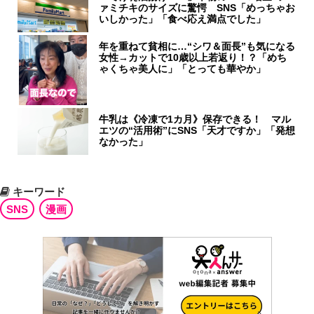
ァミチキのサイズに驚愕 SNS「めっちゃお
いしかった」「食べ応え満点でした」
年を重ねて貧相に…“シワ＆面長”も気になる
女性→カットで10歳以上若返り！？「めち
ゃくちゃ美人に」「とっても華やか」
牛乳は《冷凍で1カ月》保存できる！ マル
エツの“活用術”にSNS「天才ですか」「発想
なかった」
キーワード
SNS
漫画