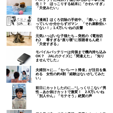
生！？ ほっこりする結末に「かわいすぎ」
「天使みたい」
【漫画】ほくろ切除の手術中、「痛い」と言
っていいか分からずガマン 「それ麻酔効い
てない！」1.4万いいねの反響
元気いっぱいな子猫たち→突然の《電池切
れ》 尊すぎる“座り寝”に視聴者もん絶！
「天使すぎる」
モバイルバッテリーは何個まで機内持ち込み
OK？ JALのクイズに「間違えた」「知り
ませんでした」
夫婦別々に…「セパレート帰省」が注目を集
める 女性の約4割「経験はないがしてみた
い」
前日にカットしたのに…“しっくりこない”男
性→あか抜けカットで激変！ 2.9万いいね
「別人やん」「モテそう」絶賛の声