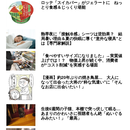
ロッテ「スイカバー」がジェラートに ねっ
とり食感＆じっくり堪能
熱帯夜に「接触冷感」シーツは逆効果？ 結
局暑い理由＆夏の快眠に導く“意外な寝具”と
は【専門家解説】
「食べやすいサイズになりました」→実質値
上げでは！？ 物価上昇が続く中、消費者
が“コスト削減”を実感する場面
【漫画】約20年ぶりの焼き鳥屋… 大人に
なって出会った大将の“粋な気遣い”に「そん
なお店に出会いたい！」
生後6週間の子猫、本棚で突っ伏して眠る…
あまりのかわいさに視聴者もん絶「ぬいぐる
みみたい！」「最高」