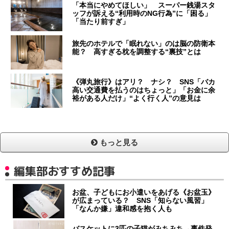
「本当にやめてほしい」 スーパー銭湯スタ
ッフが訴える“利用時のNG行為”に「困る」
「当たり前すぎ」
旅先のホテルで「眠れない」のは脳の防衛本
能？ 高すぎる枕を調整する“裏技”とは
《弾丸旅行》はアリ？ ナシ？ SNS「バカ
高い交通費を払うのはちょっと」「お金に余
裕がある人だけ」“よく行く人”の意見は
もっと見る
編集部おすすめ記事
お盆、子どもにお小遣いをあげる《お盆玉》
が広まっている？ SNS「知らない風習」
「なんか嫌」違和感を抱く人も
バスケットに3匹の子猫がみちみち→事件発