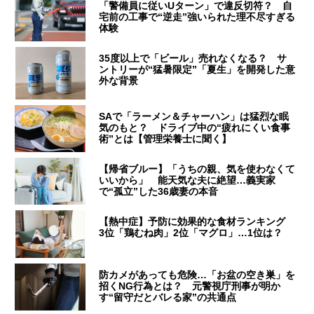
「警備員に従いUターン」で違反切符？ 自
宅前の工事で“逆走”強いられた理不尽すぎる
体験
35度以上で「ビール」売れなくなる？ サ
ントリーが“猛暑限定”「夏生」を開発した意
外な背景
SAで「ラーメン＆チャーハン」は猛烈な眠
気のもと？ ドライブ中の“疲れにくい食事
術”とは【管理栄養士に聞く】
【帰省ブルー】「うちの親、気を使わなくて
いいから」 能天気な夫に絶望…義実家
で“孤立”した36歳妻の本音
【熱中症】予防に効果的な食材ランキング
3位「鶏むね肉」2位「マグロ」…1位は？
防カメがあっても危険…「お盆の空き巣」を
招くNG行為とは？ 元警視庁刑事が明か
す“留守だとバレる家”の共通点