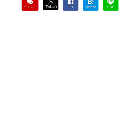
B!
(Twitter)
コメント
FB
Hatena
LINE