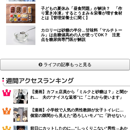
子どもの夏休み「昼食問題」が解決？ 「作
り置き冷凍」するとうまみ＆栄養が増す食材
とは【管理栄養士に聞く】
カロリーは砂糖の半分…甘味料「マルチトー
ル」は血糖値高めの人が使ってOK？ 注意
点を糖尿病専門医が解説
ライフの記事もっと見る
週間アクセスランキング
【漫画】カフェ店員から「ミルクと砂糖は？」と聞か
れ… 夫の“ナイスな返答”に「これから使います」
【漫画】小学校で人気の男性教師が女子トイレに…
個室の隙間から見えた“恐ろしいモノ”に「許せない」
前日にカットしたのに…“しっくりこない”男性→あか