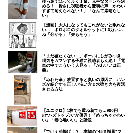
後ろ足で立って歩く子猫、見事なターンを決
める！ 賢さに視聴者から驚嘆の声「かわい
すぎて耐えられない！」「なんて素晴らし
い」
【漫画】大人になってもこれがないと眠れな
い… ボロボロのタオルケットに1.6万いい
ね「分かる」「夫もそう」
「まだ寝たくない…」ポールにしがみつき、
眠気をガマンする子猫に視聴者もん絶！「電
車の中でこういう人見る」「かわいいは正
義」
「ぬれた傘」放置すると臭いの原因に ハン
ズが紹介する正しい洗い方＆水弾き力を復活
させる方法
【ユニクロ】1枚でも重ね着でも…990円
の“バズトップス”が優秀！「めっちゃかわい
い」「着心地いい」と話題
「でけぇ油揚げ！？」本物の“45％増量”フ