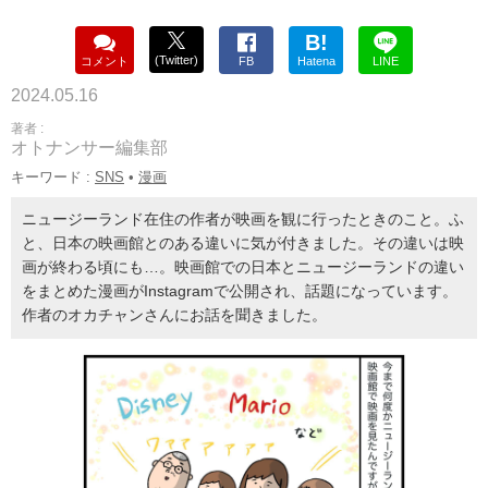
B!
(Twitter)
コメント
FB
Hatena
LINE
2024.05.16
著者 :
オトナンサー編集部
キーワード :
SNS
•
漫画
ニュージーランド在住の作者が映画を観に行ったときのこと。ふ
と、日本の映画館とのある違いに気が付きました。その違いは映
画が終わる頃にも…。映画館での日本とニュージーランドの違い
をまとめた漫画がInstagramで公開され、話題になっています。
作者のオカチャンさんにお話を聞きました。