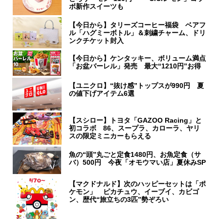
ボ新作スイーツも
【今日から】タリーズコーヒー福袋 ベアフ
ル「ハグミーボトル」＆刺繍チャーム、ドリ
ンクチケット封入
【今日から】ケンタッキー、ボリューム満点
「お盆バーレル」発売 最大“1210円”お得
【ユニクロ】“抜け感”トップスが990円 夏
の値下げアイテム6選
【スシロー】トヨタ「GAZOO Racing」と
初コラボ 86、スープラ、カローラ、ヤリ
スの限定ミニカーもらえる
魚の“頭”丸ごと定食1480円、お魚定食（サ
バ）500円 今夜「オモウマい店」夏休みSP
【マクドナルド】次のハッピーセットは「ポ
ケモン」 ピカチュウ、イーブイ、カビゴ
ン、歴代“旅立ちの3匹”勢ぞろい