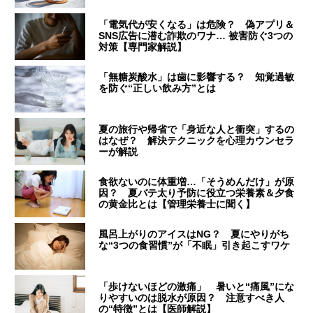
「電気代が安くなる」は危険？ 偽アプリ＆
SNS広告に潜む詐欺のワナ… 被害防ぐ3つの
対策【専門家解説】
「無糖炭酸水」は歯に影響する？ 知覚過敏
を防ぐ“正しい飲み方”とは
夏の旅行や帰省で「身近な人と衝突」するの
はなぜ？ 解決テクニックを心理カウンセラ
ーが解説
食欲ないのに体重増…「そうめんだけ」が原
因？ 夏バテ太り予防に役立つ栄養素＆夕食
の黄金比とは【管理栄養士に聞く】
風呂上がりのアイスはNG？ 夏にやりがち
な“3つの食習慣”が「不眠」引き起こすワケ
「歩けないほどの激痛」 暑いと“痛風”にな
りやすいのは脱水が原因？ 注意すべき人
の“特徴”とは【医師解説】