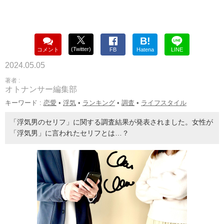
B!
(Twitter)
コメント
FB
Hatena
LINE
2024.05.05
著者 :
オトナンサー編集部
キーワード :
恋愛
•
浮気
•
ランキング
•
調査
•
ライフスタイル
「浮気男のセリフ」に関する調査結果が発表されました。女性が
「浮気男」に言われたセリフとは…？