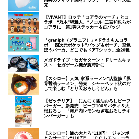
用時のフィット感をアップデート、サイズ拡
充
【VIVANT】ロッテ「コアラのマーチ」とコ
ラボ “乃木”堺雅人、“ノコル”二宮和也らが
コアラに 第1弾ステッカー＆缶バッジ
「graniph（グラニフ）」×ドラえもんコラ
ボ “四次元ポケット”バッグ＆ポーチ、空気
ほうパーカ、どこでもドアTシャツ…全20種
メガドライブ・セガサターン・ドリームキャ
スト セガゲーム機が腕時計に
【スシロー】人気“家系ラーメン”店監修「豚
骨醤油ラーメン」発売 シャーベット状のだ
しで楽しむ「とり天おろしうどん」も
【ゼッテリア】「にんにく醤油おろしビーフ
バーガー」新発売 ビーフ100％パティ＆大
根おろし 「瀬戸内レモンねぎ塩おろしチキ
ンバーガー」も
【スシロー】鮪の大とろ“110円” ジャンボ
とろサーモン“110円” 「C.C.レモン」コラ