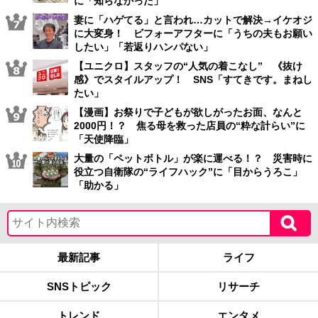
に「知らなかった」
妻に「ハゲてる」と言われ…カットで解決→イケオジ
に大変身！ ビフォーアフターに「うちの夫もお願い
したい」「若返りハンパない」
【ユニクロ】スタッフの“人気の着こなし” 《抜け
感》でスタイルアップ！ SNS「すてきです。まねし
たい」
【漫画】お祭りで子どもが欲しがったお面、なんと
2000円！？ 焦る母を救った店員の“粋な計らい”に
「天使降臨」
大量の「ペットボトル」が楽に運べる！？ 災害時に
役立つ自衛隊の“ライフハック”に「目からうろこ」
「助かる」
最新記事
ライフ
SNSトピック
リサーチ
トレンド
エンタメ