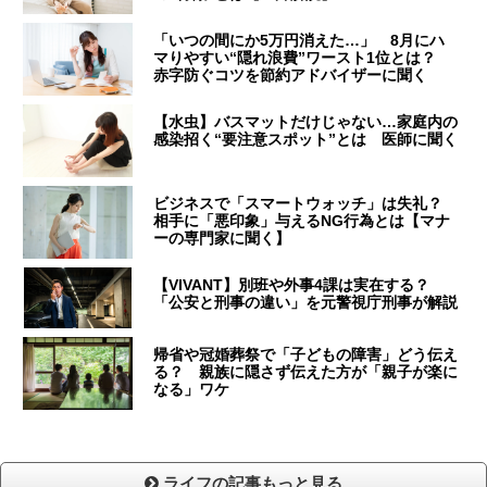
「いつの間にか5万円消えた…」 8月にハ
マりやすい“隠れ浪費”ワースト1位とは？
赤字防ぐコツを節約アドバイザーに聞く
【水虫】バスマットだけじゃない…家庭内の
感染招く“要注意スポット”とは 医師に聞く
ビジネスで「スマートウォッチ」は失礼？
相手に「悪印象」与えるNG行為とは【マナ
ーの専門家に聞く】
【VIVANT】別班や外事4課は実在する？
「公安と刑事の違い」を元警視庁刑事が解説
帰省や冠婚葬祭で「子どもの障害」どう伝え
る？ 親族に隠さず伝えた方が「親子が楽に
なる」ワケ
ライフの記事もっと見る