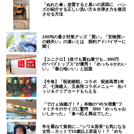
「ぬれた傘」放置すると臭いの原因に ハン
ズが紹介する正しい洗い方＆水弾き力を復活
させる方法
100均の暑さ対策グッズ「買い」「安物買い
の銭失い」の違いとは 節約アドバイザーに
聞く
【ユニクロ】1枚でも重ね着でも…990円
の“バズトップス”が優秀！「めっちゃかわい
い」「着心地いい」と話題
【牛角】「呪術廻戦」コラボ 呪術高専1年
ズ、七海建人、五条悟コラボメニュー 缶バ
ッジ＆クリアカードもらえる
「でけぇ油揚げ！？」本物の“45％増量”フ
ァミチキのサイズに驚愕 SNS「めっちゃお
いしかった」「食べ応え満点でした」
年を重ねて貧相に…“シワ＆面長”も気になる
女性→カットで10歳以上若返り！？「めち