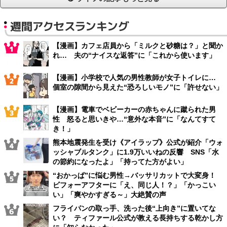
週間アクセスランキング
【漫画】カフェ店員から「ミルクと砂糖は？」と聞か
れ… 夫の“ナイスな返答”に「これから使います」
【漫画】小学校で人気の男性教師が女子トイレに…
個室の隙間から見えた“恐ろしいモノ”に「許せない」
【漫画】電車でベビーカーの赤ちゃんに蹴られた男
性 怒ると思いきや…“意外な本音”に「なんてすて
き！」
熊本地震発生を受け《アイラップ》公式が紹介「ウォ
ッシャブルタンク」に1.9万いいねの反響 SNS「水
の節約になったよ」「持ってた方がよい」
“おかっぱ”に悩む男性→バッサリカットで大変身！
ビフォーアフターに「え、同じ人！？」「かっこい
い」「爽やかすぎる～」大絶賛の声
フライパンの取っ手、洗った後“上向き”に置いてな
い？ ティファール公式が教える長持ちする乾かし方