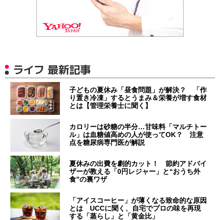
ライフ 最新記事
子どもの夏休み「昼食問題」が解決？ 「作
り置き冷凍」するとうまみ＆栄養が増す食材
とは【管理栄養士に聞く】
カロリーは砂糖の半分…甘味料「マルチトー
ル」は血糖値高めの人が使ってOK？ 注意
点を糖尿病専門医が解説
夏休みの出費を劇的カット！ 節約アドバイ
ザーが教える「0円レジャー」と“おうち外
食”の裏ワザ
「アイスコーヒー」が薄くなる致命的な原因
とは UCCに聞く、自宅でプロの味を再現
する「蒸らし」と「黄金比」