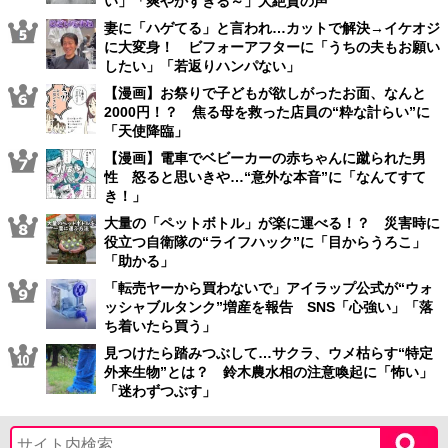
い」「爽やかすぎる～」大絶賛の声
妻に「ハゲてる」と言われ…カットで解決→イケオジ
に大変身！ ビフォーアフターに「うちの夫もお願い
したい」「若返りハンパない」
【漫画】お祭りで子どもが欲しがったお面、なんと
2000円！？ 焦る母を救った店員の“粋な計らい”に
「天使降臨」
【漫画】電車でベビーカーの赤ちゃんに蹴られた男
性 怒ると思いきや…“意外な本音”に「なんてすて
き！」
大量の「ペットボトル」が楽に運べる！？ 災害時に
役立つ自衛隊の“ライフハック”に「目からうろこ」
「助かる」
「転売ヤーから買わないで」アイラップ公式が“ウォ
ッシャブルタンク”増産を報告 SNS「心強い」「落
ち着いたら買う」
見つけたら踏みつぶして…サクラ、ウメ枯らす“特定
外来生物”とは？ 鈴木農水相の注意喚起に「怖い」
「迷わずつぶす」