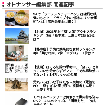
オトナンサー編集部 関連記事
SAで「ラーメン＆チャーハン」は猛烈な眠
気のもと？ ドライブ中の“疲れにくい食事
術”とは【管理栄養士に聞く】
【お城】2026年上半期“人気”アクセスラン
キング 3位「松本城」…東日本2位＆1位
は？
【熱中症】予防に効果的な食材ランキング
3位「鶏むね肉」2位「マグロ」…1位は？
【漫画】ほくろ切除の手術中、「痛い」と言
っていいか分からずガマン 「それ麻酔効い
てない！」1.4万いいねの反響
元気いっぱいな子猫たち→突然の《電池切
れ》 尊すぎる“座り寝”に視聴者もん絶！
「天使すぎる」
モバイルバッテリーは何個まで機内持ち込み
OK？ JALのクイズに「間違えた」「知り
ませんでした」