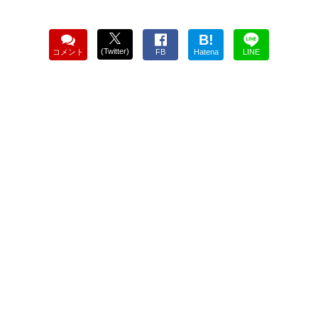
B!
(Twitter)
コメント
FB
Hatena
LINE