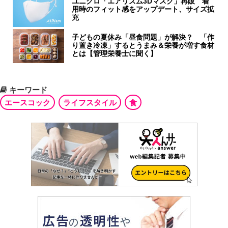
ユニクロ「エアリズム3Dマスク」再販 着
用時のフィット感をアップデート、サイズ拡
充
子どもの夏休み「昼食問題」が解決？ 「作
り置き冷凍」するとうまみ＆栄養が増す食材
とは【管理栄養士に聞く】
キーワード
エースコック
ライフスタイル
食