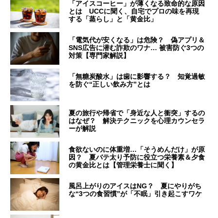
「アイスコーヒー」が薄くなる致命的な原因
とは UCCに聞く、自宅でプロの味を再現
する「蒸らし」と「黄金比」
「電気代が安くなる」は危険？ 偽アプリ＆
SNS広告に潜む詐欺のワナ… 被害防ぐ3つの
対策【専門家解説】
「無糖炭酸水」は歯に影響する？ 知覚過敏
を防ぐ“正しい飲み方”とは
夏の旅行や帰省で「身近な人と衝突」するの
はなぜ？ 解決テクニックを心理カウンセラ
ーが解説
食欲ないのに体重増…「そうめんだけ」が原
因？ 夏バテ太り予防に役立つ栄養素＆夕食
の黄金比とは【管理栄養士に聞く】
風呂上がりのアイスはNG？ 夏にやりがち
な“3つの食習慣”が「不眠」引き起こすワケ