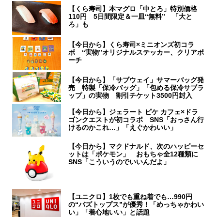
【くら寿司】本マグロ「中とろ」特別価格
110円 5日間限定＆一皿“無料” 「大と
ろ」も
【今日から】くら寿司×ミニオンズ初コラ
ボ “実物”オリジナルステッカー、クリアポ
ーチ
【今日から】「サブウェイ」サマーバッグ発
売 特製「保冷バッグ」「包める保冷サブラ
ップ」の実物 割引チケット3500円封入
【今日から】ジェラート ピケ カフェ×ドラ
ゴンクエストが初コラボ SNS「おっさん行
けるのかこれ…」「えぐかわいい」
【今日から】マクドナルド、次のハッピーセ
ットは「ポケモン」 おもちゃ全12種類に
SNS「こういうのでいいんだよ」
【ユニクロ】1枚でも重ね着でも…990円
の“バズトップス”が優秀！「めっちゃかわい
い」「着心地いい」と話題