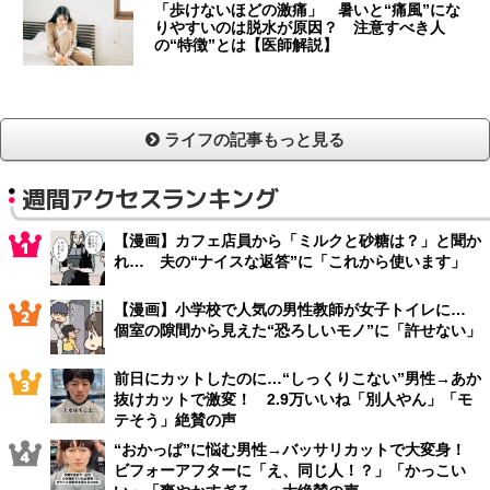
「歩けないほどの激痛」 暑いと“痛風”にな
りやすいのは脱水が原因？ 注意すべき人
の“特徴”とは【医師解説】
ライフの記事もっと見る
週間アクセスランキング
【漫画】カフェ店員から「ミルクと砂糖は？」と聞か
れ… 夫の“ナイスな返答”に「これから使います」
【漫画】小学校で人気の男性教師が女子トイレに…
個室の隙間から見えた“恐ろしいモノ”に「許せない」
前日にカットしたのに…“しっくりこない”男性→あか
抜けカットで激変！ 2.9万いいね「別人やん」「モ
テそう」絶賛の声
“おかっぱ”に悩む男性→バッサリカットで大変身！
ビフォーアフターに「え、同じ人！？」「かっこい