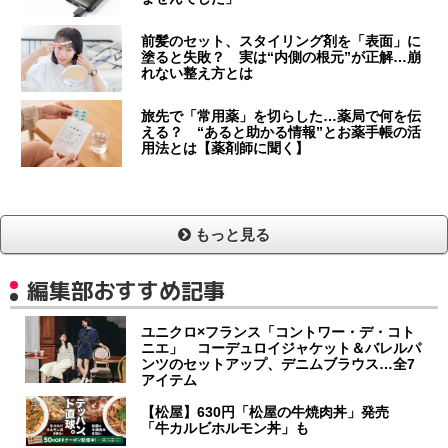
前髪のセット、スタイリング剤を「表面」に
塗ると失敗？ 実は“内側の根元”が正解…崩
れない整え方とは
旅先で「常用薬」を切らした…薬局で何を伝
える？ “あると助かる情報”とお薬手帳の活
用法とは【薬剤師に聞く】
もっと見る
編集部おすすめ記事
ユニクロ×フランス「コントワー・デ・コト
ニエ」 コーデュロイジャケット＆バレルパ
ンツのセットアップ、デニムブラウス…全7
アイテム
【松屋】630円「松屋の牛焼肉丼」発売
「牛カルビホルモン丼」も