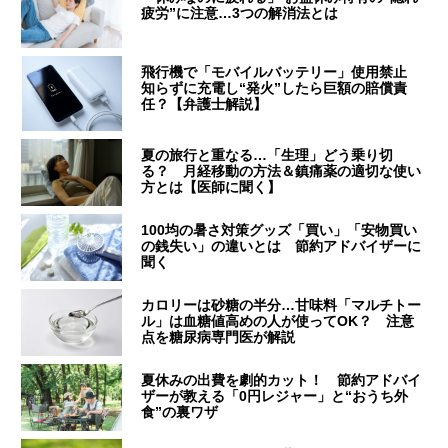
疲労”に注意…3つの解消法とは
飛行機で「モバイルバッテリー」使用禁止
知らずに充電し“発火”したら巨額の賠償責
任？【弁護士解説】
夏の旅行と重なる…「生理」どう乗り切
る？ 月経移動の方法＆鎮痛薬の適切な使い
方とは【医師に聞く】
100均の暑さ対策グッズ「買い」「安物買い
の銭失い」の違いとは 節約アドバイザーに
聞く
カロリーは砂糖の半分…甘味料「マルチトー
ル」は血糖値高めの人が使ってOK？ 注意
点を糖尿病専門医が解説
夏休みの出費を劇的カット！ 節約アドバイ
ザーが教える「0円レジャー」と“おうち外
食”の裏ワザ