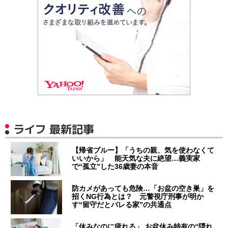
ライフ 最新記事
【帰省ブルー】「うちの親、気を使わなくて
いいから」 能天気な夫に絶望…義実家
で“孤立”した36歳妻の本音
防カメがあっても危険…「お盆の空き巣」を
招くNG行為とは？ 元警視庁刑事が明か
す“留守だとバレる家”の共通点
「休みなのに疲れる」 お盆休み特有の“隠れ