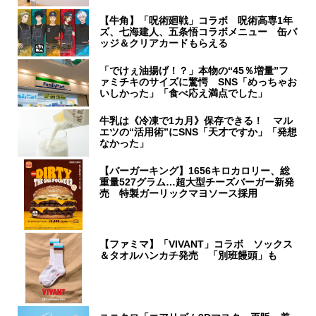
【牛角】「呪術廻戦」コラボ 呪術高専1年
ズ、七海建人、五条悟コラボメニュー 缶バ
ッジ＆クリアカードもらえる
「でけぇ油揚げ！？」本物の“45％増量”フ
ァミチキのサイズに驚愕 SNS「めっちゃお
いしかった」「食べ応え満点でした」
牛乳は《冷凍で1カ月》保存できる！ マル
エツの“活用術”にSNS「天才ですか」「発想
なかった」
【バーガーキング】1656キロカロリー、総
重量527グラム…超大型チーズバーガー新発
売 特製ガーリックマヨソース採用
【ファミマ】「VIVANT」コラボ ソックス
＆タオルハンカチ発売 「別班饅頭」も