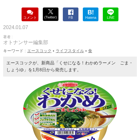
B!
(Twitter)
コメント
FB
Hatena
LINE
2024.01.07
著者 :
オトナンサー編集部
キーワード :
エースコック
•
ライフスタイル
•
食
エースコックが、新商品「くせになる！わかめラーメン ごま・
しょうゆ」を1月8日から発売します。