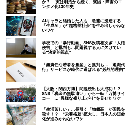
か？ 実は明治から続く、貧困・障害のエ
ンタメ化130年史
AIキャラと結婚した人も…急速に浸透する
「生成AI」が“超格差社会”を生み出しかねな
いワケ
学校での「暴行動画」SNS投稿相次ぎ「人権
侵害」と批判も…問題視する人に欠けてい
る“決定的視点”
「無責任な若者を量産」と批判も…「退職代
行」サービスが時代に選ばれる“必然的理由”
【大阪・関西万博】問題続出も大成功！？
SNS「税金の無駄遣い」から一転「万博サイ
コー」…“異様な盛り上がり”を見せたワケ
「生活苦しい」…長引く「物価高」が国民を
殺す！？ “栄養格差”拡大し、日本人の短命
化が進みかねないワケ