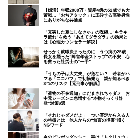
【婚活】年収2000万・資産4億の52歳でも大
苦戦…「おぢアタック」に玉砕する高齢男性
にありがちな共通点
「充実した夏にしなきゃ」の呪縛…“キラキ
ラ疲れ”を救う「あえてダラダラ」の効果と
は【心理カウンセラー解説】
せっかく就職決まったのに…うつ病の25歳
長女を襲った“障害年金ストップ”の不安 心
を救った社労士の“一手”
「うちの子は大丈夫」が危ない？ 若者がハ
マる「ニコパフ」で初摘発も 親が知るべき
3つのリスク【元刑事が解説】
「荷物の不在通知」にだまされちゃダメ お
中元シーズンに急増する“本物そっくり詐
欺”対策6選
「それじゃダメだよ」 つい否定から入る人
の特徴とは 他人からの“無言の拒否”招く
NGワード
今のピンポンダッシュ、実は「トクリュウ」