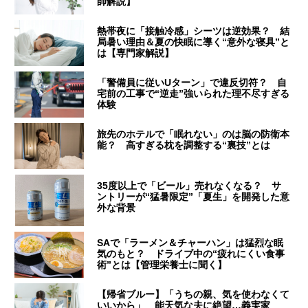
師解説】
熱帯夜に「接触冷感」シーツは逆効果？ 結
局暑い理由＆夏の快眠に導く“意外な寝具”と
は【専門家解説】
「警備員に従いUターン」で違反切符？ 自
宅前の工事で“逆走”強いられた理不尽すぎる
体験
旅先のホテルで「眠れない」のは脳の防衛本
能？ 高すぎる枕を調整する“裏技”とは
35度以上で「ビール」売れなくなる？ サ
ントリーが“猛暑限定”「夏生」を開発した意
外な背景
SAで「ラーメン＆チャーハン」は猛烈な眠
気のもと？ ドライブ中の“疲れにくい食事
術”とは【管理栄養士に聞く】
【帰省ブルー】「うちの親、気を使わなくて
いいから」 能天気な夫に絶望…義実家