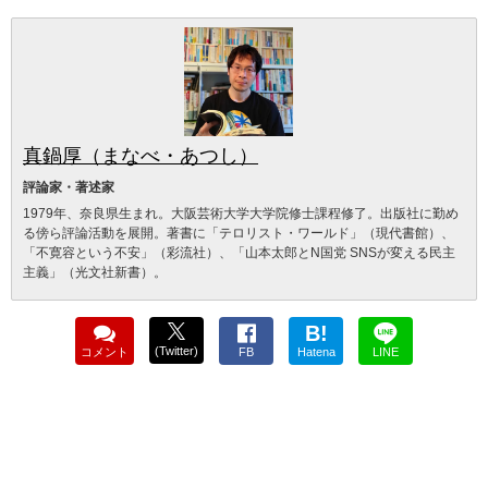
真鍋厚（まなべ・あつし）
評論家・著述家
1979年、奈良県生まれ。大阪芸術大学大学院修士課程修了。出版社に勤め
る傍ら評論活動を展開。著書に「テロリスト・ワールド」（現代書館）、
「不寛容という不安」（彩流社）、「山本太郎とN国党 SNSが変える民主
主義」（光文社新書）。
B!
(Twitter)
コメント
FB
Hatena
LINE