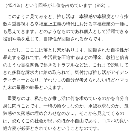
（45.4％）という回答が上位を占めています（※2）。
このように見てみると、推し活は、幸福感や幸福度という指
数を重要視する幸福至上主義の時代における幸福産業の一種に
も思えてきます。どのようなものであれ個人として活躍できる
役割や場を通じて、自律性が回復されるからです。
ただし、ここには落とし穴があります。回復された自律性が
暴走する恐れです。生活費を圧迫するほどの課金、教祖と信者
のような盲従関係で起きるトラブルなどは、これまで説明して
きた多様な訴求力に絡め取られて、気付けば推し活がアイデン
ティティーとなり、それなしの自分が考えられないほどハマっ
た末の最悪の結果といえます。
重要なのは、私たちが推し活に何を求めているのかを自分自
身に問うことです。一時の癒やしなのか、承認欲求なのか、孤
独感や欠落感の埋め合わせなのか…。そこから見えてくるの
は、恐らくこの社会が思いのほか不自由であり、コスパの良い
処方箋が必要とされているということなのです。