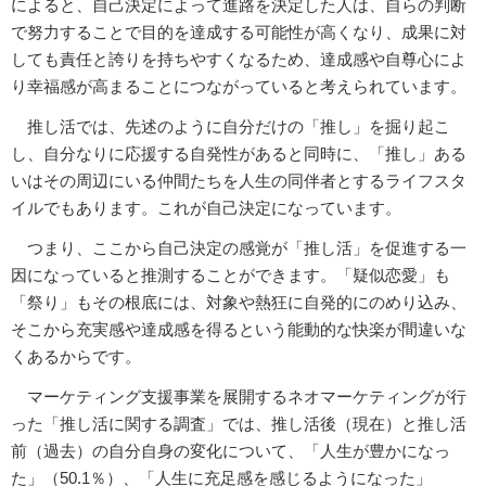
によると、自己決定によって進路を決定した人は、自らの判断
で努力することで目的を達成する可能性が高くなり、成果に対
しても責任と誇りを持ちやすくなるため、達成感や自尊心によ
り幸福感が高まることにつながっていると考えられています。
推し活では、先述のように自分だけの「推し」を掘り起こ
し、自分なりに応援する自発性があると同時に、「推し」ある
いはその周辺にいる仲間たちを人生の同伴者とするライフスタ
イルでもあります。これが自己決定になっています。
つまり、ここから自己決定の感覚が「推し活」を促進する一
因になっていると推測することができます。「疑似恋愛」も
「祭り」もその根底には、対象や熱狂に自発的にのめり込み、
そこから充実感や達成感を得るという能動的な快楽が間違いな
くあるからです。
マーケティング支援事業を展開するネオマーケティングが行
った「推し活に関する調査」では、推し活後（現在）と推し活
前（過去）の自分自身の変化について、「人生が豊かになっ
た」（50.1％）、「人生に充足感を感じるようになった」