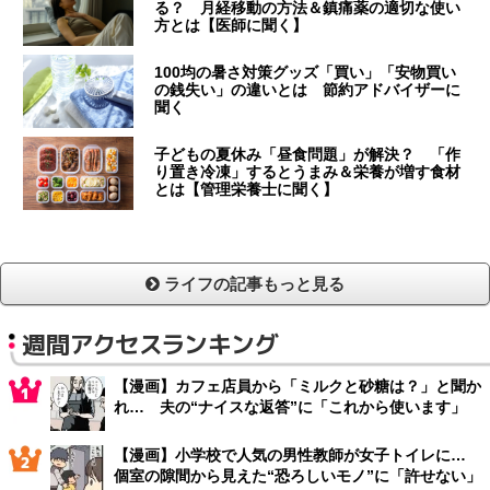
る？ 月経移動の方法＆鎮痛薬の適切な使い
方とは【医師に聞く】
100均の暑さ対策グッズ「買い」「安物買い
の銭失い」の違いとは 節約アドバイザーに
聞く
子どもの夏休み「昼食問題」が解決？ 「作
り置き冷凍」するとうまみ＆栄養が増す食材
とは【管理栄養士に聞く】
ライフの記事もっと見る
週間アクセスランキング
【漫画】カフェ店員から「ミルクと砂糖は？」と聞か
れ… 夫の“ナイスな返答”に「これから使います」
【漫画】小学校で人気の男性教師が女子トイレに…
個室の隙間から見えた“恐ろしいモノ”に「許せない」