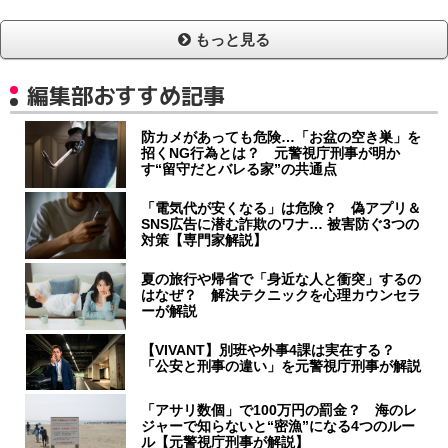
もっと見る
編集部おすすめ記事
防カメがあっても危険…「お盆の空き巣」を
招くNG行為とは？ 元警視庁刑事が明か
す“留守だとバレる家”の共通点
「電気代が安くなる」は危険？ 偽アプリ＆
SNS広告に潜む詐欺のワナ… 被害防ぐ3つの
対策【専門家解説】
夏の旅行や帰省で「身近な人と衝突」するの
はなぜ？ 解決テクニックを心理カウンセラ
ーが解説
【VIVANT】別班や外事4課は実在する？
「公安と刑事の違い」を元警視庁刑事が解説
「アサリ数個」で100万円の罰金？ 海のレ
ジャーで知らないと“密漁”になる4つのルー
ル【元警視庁刑事が解説】