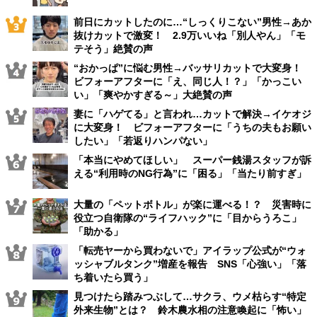
前日にカットしたのに…“しっくりこない”男性→あか
抜けカットで激変！ 2.9万いいね「別人やん」「モ
テそう」絶賛の声
“おかっぱ”に悩む男性→バッサリカットで大変身！
ビフォーアフターに「え、同じ人！？」「かっこい
い」「爽やかすぎる～」大絶賛の声
妻に「ハゲてる」と言われ…カットで解決→イケオジ
に大変身！ ビフォーアフターに「うちの夫もお願い
したい」「若返りハンパない」
「本当にやめてほしい」 スーパー銭湯スタッフが訴
える“利用時のNG行為”に「困る」「当たり前すぎ」
大量の「ペットボトル」が楽に運べる！？ 災害時に
役立つ自衛隊の“ライフハック”に「目からうろこ」
「助かる」
「転売ヤーから買わないで」アイラップ公式が“ウォ
ッシャブルタンク”増産を報告 SNS「心強い」「落
ち着いたら買う」
見つけたら踏みつぶして…サクラ、ウメ枯らす“特定
外来生物”とは？ 鈴木農水相の注意喚起に「怖い」