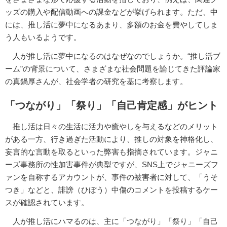
ッズの購入や配信動画への課金などが挙げられます。ただ、中
には、推し活に夢中になるあまり、多額のお金を費やしてしま
う人もいるようです。
人が推し活に夢中になるのはなぜなのでしょうか。“推し活ブ
ーム”の背景について、さまざまな社会問題を論じてきた評論家
の真鍋厚さんが、社会学者の研究を基に考察します。
「つながり」「祭り」「自己肯定感」がヒント
推し活は日々の生活に活力や癒やしを与えるなどのメリット
がある一方、行き過ぎた活動により、推しの対象を神格化し、
妄言的な言動を取るといった弊害も指摘されています。ジャニ
ーズ事務所の性加害事件が典型ですが、SNS上でジャニーズフ
ァンを自称するアカウントが、事件の被害者に対して、「うそ
つき」などと、誹謗（ひぼう）中傷のコメントを投稿するケー
スが確認されています。
人が推し活にハマるのは、主に「つながり」「祭り」「自己