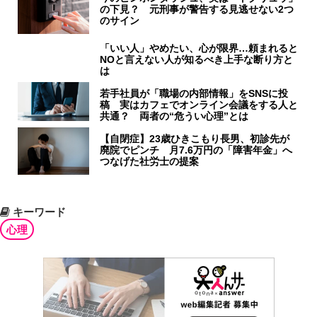
の下見？ 元刑事が警告する見逃せない2つ
のサイン
「いい人」やめたい、心が限界…頼まれると
NOと言えない人が知るべき上手な断り方と
は
若手社員が「職場の内部情報」をSNSに投
稿 実はカフェでオンライン会議をする人と
共通？ 両者の“危うい心理”とは
【自閉症】23歳ひきこもり長男、初診先が
廃院でピンチ 月7.6万円の「障害年金」へ
つなげた社労士の提案
キーワード
心理