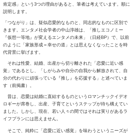
肯定感」という3つの理由があると、筆者は考えています。順に
説明します。
「つながり」は、疑似恋愛的なものと、同志的なものに区別で
きます。エンタメ社会学者の中山淳雄は、「推しエコノミー
『仮想一等地』が変えるエンタメの未来」（日経BP）で、以前
のように「家族形成＝幸せの道」とは思えなくなったことを時
代背景に挙げます。
それは性愛、結婚、出産から切り離された「恋愛に近い感
覚」であるとし、「しがらみや自分の自我から解放されて、自
分の代わりに頑張っている『推し』を応援する」と述べていま
す（前掲書）。
昔は、恋愛は結婚に直結するものというロマンチックイデオ
ロギーが席巻し、出産、子育てというステップが待ち構えてい
ました。しかし、現在、若い人々の間ではそれは実りがあるラ
イフプランには思えません。
そこで、純粋に「恋愛に近い感覚」を味わうというニーズが