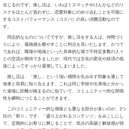
生じるのです。推し活は、いわばミスマッチやけんかなどのリ
スクをほとんど負わずに、恋愛対象にのめり込むことを可能に
するコストパフォーマンス（コスパ）の良い消費活動なので
す。
同志的なものについてですが、推し活をする人は、仲間づく
りにより、孤独感を癒やすことに利点を見いだします。かつて
であれば、職場や地域といった具体的な場で不特定多数の人々
との交流が期待できましたが、現代では文化の変化や経済の低
迷によってすっかり退潮してしまいました。
推し活は、「推し」という強い感情を生み出す対象を通じて
他者と容易に知り合えます。これは同じ学校や出身地と分かっ
た途端に距離が縮まるのに似ていて、コミュニティー的な関係
性を瞬時につくることができます。
このコミュニティー的な側面とも重なる部分が多いのが、2つ
目の「祭り」です。「盛り上がれるコンテンツ」をみこしにし
て、定期的にお祭りに興じることで、気分の高揚と解放感が得