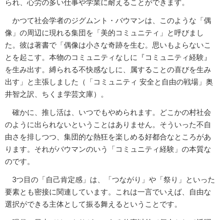
られ、心労の多い仕事や学業に耐えることができます。
かつて社会学者のジグムント・バウマンは、このような「偶
像」の周辺に現れる集団を「美的コミュニティ」と呼びまし
た。彼は著書で「偶像は小さな奇跡を生む。思いもよらないこ
とを起こす。本物のコミュニティなしに『コミュニティ経験』
を生み出す。縛られる不快感なしに、属することの喜びを生み
出す」と主張しました（「コミュニティ 安全と自由の戦場」奥
井智之訳、ちくま学芸文庫）。
確かに、推し活は、いつでもやめられます。どこかの村社会
のように出られないということはありません。そういった不自
由さを排しつつ、集団的な熱狂を楽しめる好都合なところがあ
ります。それがバウマンのいう「コミュニティ経験」の本質な
のです。
3つ目の「自己肯定感」は、「つながり」や「祭り」といった
要素とも密接に関連しています。これは一言でいえば、自由な
選択ができる主体として振る舞えるということです。