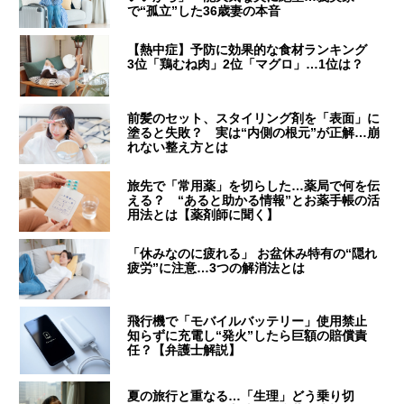
で“孤立”した36歳妻の本音
【熱中症】予防に効果的な食材ランキング
3位「鶏むね肉」2位「マグロ」…1位は？
前髪のセット、スタイリング剤を「表面」に
塗ると失敗？ 実は“内側の根元”が正解…崩
れない整え方とは
旅先で「常用薬」を切らした…薬局で何を伝
える？ “あると助かる情報”とお薬手帳の活
用法とは【薬剤師に聞く】
「休みなのに疲れる」 お盆休み特有の“隠れ
疲労”に注意…3つの解消法とは
飛行機で「モバイルバッテリー」使用禁止
知らずに充電し“発火”したら巨額の賠償責
任？【弁護士解説】
夏の旅行と重なる…「生理」どう乗り切