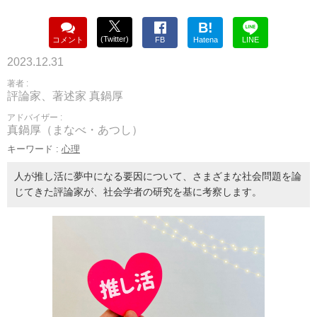
B!
(Twitter)
コメント
FB
Hatena
LINE
2023.12.31
著者 :
評論家、著述家 真鍋厚
アドバイザー :
真鍋厚（まなべ・あつし）
キーワード :
心理
人が推し活に夢中になる要因について、さまざまな社会問題を論
じてきた評論家が、社会学者の研究を基に考察します。