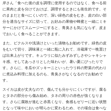
岸さん「食べた後の皮を調理に使用するのではなく、食べる前
に果肉と皮を分けておけば、調理するときにも衛生的です。そ
のままだと食べにくいので、深い緑色の皮をむき、皮の白い部
分を適当なサイズに切って、お好みの果物や蜂蜜と一緒にミキ
サーにかけてスムージーにすると、青臭さも気にならず、皮ま
でおいしく食べることができます。
また、ピクルスや浅漬けといった漬物もお勧めです。緑色の皮
をむいて切り、調味液と一緒に瓶に入れて、冷蔵庫で一晩置け
ば出来上がりです。キュウリに似たみずみずしさやシャキシャ
キ感、そしてあっさりとした味わいが、暑い夏にぴったりで
す。さらに、冬瓜やズッキーニといったウリ科の野菜の代わり
に煮込み料理に加えるのも、青臭さがなくなるのでお勧めで
す。
スイカは皮が丈夫なので、傷んでも分かりにくいですが、腐る
とタネの部分から傷み始め、タネの周りの赤色が強くなりま
す。さらに腐敗が進むと赤黒くなり、食感もゼリーに近い状態
となって味やにおいが明らかに変わるため、その場合は食べな