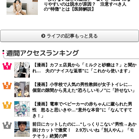
りやすいのは脱水が原因？ 注意すべき人
の“特徴”とは【医師解説】
ライフの記事もっと見る
週間アクセスランキング
【漫画】カフェ店員から「ミルクと砂糖は？」と聞か
れ… 夫の“ナイスな返答”に「これから使います」
【漫画】小学校で人気の男性教師が女子トイレに…
個室の隙間から見えた“恐ろしいモノ”に「許せない」
【漫画】電車でベビーカーの赤ちゃんに蹴られた男
性 怒ると思いきや…“意外な本音”に「なんてすて
き！」
前日にカットしたのに…“しっくりこない”男性→あか
抜けカットで激変！ 2.9万いいね「別人やん」「モ
テそう」絶賛の声