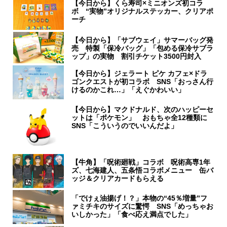
【今日から】くら寿司×ミニオンズ初コラ
ボ “実物”オリジナルステッカー、クリアポ
ーチ
【今日から】「サブウェイ」サマーバッグ発
売 特製「保冷バッグ」「包める保冷サブラ
ップ」の実物 割引チケット3500円封入
【今日から】ジェラート ピケ カフェ×ドラ
ゴンクエストが初コラボ SNS「おっさん行
けるのかこれ…」「えぐかわいい」
【今日から】マクドナルド、次のハッピーセ
ットは「ポケモン」 おもちゃ全12種類に
SNS「こういうのでいいんだよ」
【牛角】「呪術廻戦」コラボ 呪術高専1年
ズ、七海建人、五条悟コラボメニュー 缶バ
ッジ＆クリアカードもらえる
「でけぇ油揚げ！？」本物の“45％増量”フ
ァミチキのサイズに驚愕 SNS「めっちゃお
いしかった」「食べ応え満点でした」