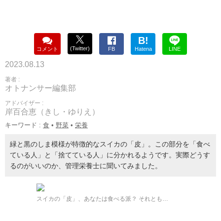
B!
(Twitter)
コメント
FB
Hatena
LINE
2023.08.13
著者 :
オトナンサー編集部
アドバイザー :
岸百合恵（きし・ゆりえ）
キーワード :
食
•
野菜
•
栄養
緑と黒のしま模様が特徴的なスイカの「皮」。この部分を「食べ
ている人」と「捨てている人」に分かれるようです。実際どうす
るのがいいのか、管理栄養士に聞いてみました。
スイカの「皮」、あなたは食べる派？ それとも…