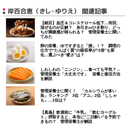
岸百合恵（きし・ゆりえ） 関連記事
【納豆】血圧＆コレステロール低下…何回、
混ぜるのが正解？ 糸引きorひき割り、どっ
ちが満腹感が得られる？ 管理栄養士に聞い
てみた
卵の栄養、ゆですぎると「損」！？ 調理の
仕方で“たんぱく質”の吸収率が“2倍”も変
化…選ぶべき“硬さ”は？
しわしわの「ニンジン」…食べても平気？→
管理栄養士「大丈夫です」 栄養と復活方法
を解説
管理栄養士に聞く！ 「カルシウムが多い
魚」ランキング 3位「アユ」2位「ししゃ
も」…1位は？
【真偽】飲酒前に「牛乳」「飲むヨーグル
ト」摂取すると、本当に“二日酔い”を予防で
きるの？ 管理栄養士が解説