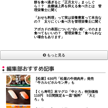
餅を食べ過ぎると「正月太り」まっしぐ
ら！？ 血糖値上昇を抑える食べ方とは 管
理栄養士に聞く
「おせち料理」って実は栄養豊富って本当な
の？ 太りにくい食べ方を管理栄養士に聞く
アボカドの表面についた“白い粉”…そのまま
食べてもいいの？ 管理栄養士「食べられな
い場合もあります」
もっと見る
編集部おすすめ記事
【松屋】630円「松屋の牛焼肉丼」発売
「牛カルビホルモン丼」も
【くら寿司】本マグロ「中とろ」特別価格
110円 5日間限定＆一皿“無料” 「大と
ろ」も