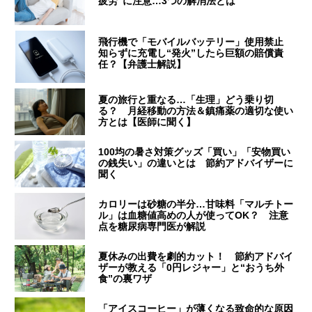
疲労”に注意…3つの解消法とは
飛行機で「モバイルバッテリー」使用禁止
知らずに充電し“発火”したら巨額の賠償責
任？【弁護士解説】
夏の旅行と重なる…「生理」どう乗り切
る？ 月経移動の方法＆鎮痛薬の適切な使い
方とは【医師に聞く】
100均の暑さ対策グッズ「買い」「安物買い
の銭失い」の違いとは 節約アドバイザーに
聞く
カロリーは砂糖の半分…甘味料「マルチトー
ル」は血糖値高めの人が使ってOK？ 注意
点を糖尿病専門医が解説
夏休みの出費を劇的カット！ 節約アドバイ
ザーが教える「0円レジャー」と“おうち外
食”の裏ワザ
「アイスコーヒー」が薄くなる致命的な原因