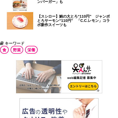
ンバーガー」も
【スシロー】鮪の大とろ“110円” ジャンボ
とろサーモン“110円” 「C.C.レモン」コラ
ボ新作スイーツも
キーワード
食
野菜
栄養