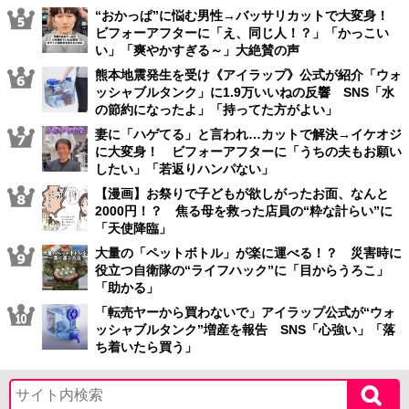
“おかっぱ”に悩む男性→バッサリカットで大変身！
ビフォーアフターに「え、同じ人！？」「かっこい
い」「爽やかすぎる～」大絶賛の声
熊本地震発生を受け《アイラップ》公式が紹介「ウォ
ッシャブルタンク」に1.9万いいねの反響 SNS「水
の節約になったよ」「持ってた方がよい」
妻に「ハゲてる」と言われ…カットで解決→イケオジ
に大変身！ ビフォーアフターに「うちの夫もお願い
したい」「若返りハンパない」
【漫画】お祭りで子どもが欲しがったお面、なんと
2000円！？ 焦る母を救った店員の“粋な計らい”に
「天使降臨」
大量の「ペットボトル」が楽に運べる！？ 災害時に
役立つ自衛隊の“ライフハック”に「目からうろこ」
「助かる」
「転売ヤーから買わないで」アイラップ公式が“ウォ
ッシャブルタンク”増産を報告 SNS「心強い」「落
ち着いたら買う」