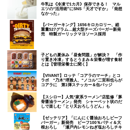
牛乳は《冷凍で1カ月》保存できる！ マル
エツの“活用術”にSNS「天才ですか」「発想
なかった」
【バーガーキング】1656キロカロリー、総
重量527グラム…超大型チーズバーガー新発
売 特製ガーリックマヨソース採用
子どもの夏休み「昼食問題」が解決？ 「作
り置き冷凍」するとうまみ＆栄養が増す食材
とは【管理栄養士に聞く】
【VIVANT】ロッテ「コアラのマーチ」とコ
ラボ “乃木”堺雅人、“ノコル”二宮和也らが
コアラに 第1弾ステッカー＆缶バッジ
【スシロー】人気“家系ラーメン”店監修「豚
骨醤油ラーメン」発売 シャーベット状のだ
しで楽しむ「とり天おろしうどん」も
【ゼッテリア】「にんにく醤油おろしビーフ
バーガー」新発売 ビーフ100％パティ＆大
根おろし 「瀬戸内レモンねぎ塩おろしチキ