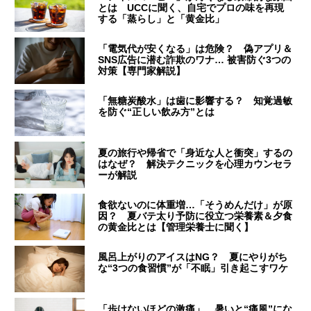
とは UCCに聞く、自宅でプロの味を再現
する「蒸らし」と「黄金比」
「電気代が安くなる」は危険？ 偽アプリ＆
SNS広告に潜む詐欺のワナ… 被害防ぐ3つの
対策【専門家解説】
「無糖炭酸水」は歯に影響する？ 知覚過敏
を防ぐ“正しい飲み方”とは
夏の旅行や帰省で「身近な人と衝突」するの
はなぜ？ 解決テクニックを心理カウンセラ
ーが解説
食欲ないのに体重増…「そうめんだけ」が原
因？ 夏バテ太り予防に役立つ栄養素＆夕食
の黄金比とは【管理栄養士に聞く】
風呂上がりのアイスはNG？ 夏にやりがち
な“3つの食習慣”が「不眠」引き起こすワケ
「歩けないほどの激痛」 暑いと“痛風”にな