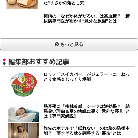
た“まさかの落とし穴”
梅雨の「なぜか体がだるい」は高血糖？ 糖
尿病専門医が明かす“意外な原因”とは
もっと見る
編集部おすすめ記事
ロッテ「スイカバー」がジェラートに ねっ
とり食感＆じっくり堪能
熱帯夜に「接触冷感」シーツは逆効果？ 結
局暑い理由＆夏の快眠に導く“意外な寝具”と
は【専門家解説】
旅先のホテルで「眠れない」のは脳の防衛本
能？ 高すぎる枕を調整する“裏技”とは