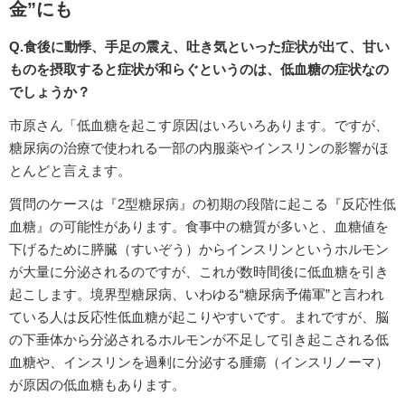
金”にも
Q.食後に動悸、手足の震え、吐き気といった症状が出て、甘い
ものを摂取すると症状が和らぐというのは、低血糖の症状なの
でしょうか？
市原さん「低血糖を起こす原因はいろいろあります。ですが、
糖尿病の治療で使われる一部の内服薬やインスリンの影響がほ
とんどと言えます。
質問のケースは『2型糖尿病』の初期の段階に起こる『反応性低
血糖』の可能性があります。食事中の糖質が多いと、血糖値を
下げるために膵臓（すいぞう）からインスリンというホルモン
が大量に分泌されるのですが、これが数時間後に低血糖を引き
起こします。境界型糖尿病、いわゆる“糖尿病予備軍”と言われ
ている人は反応性低血糖が起こりやすいです。まれですが、脳
の下垂体から分泌されるホルモンが不足して引き起こされる低
血糖や、インスリンを過剰に分泌する腫瘍（インスリノーマ）
が原因の低血糖もあります。