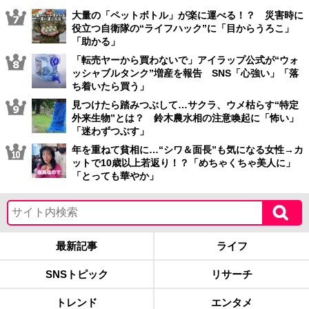
大量の「ペットボトル」が楽に運べる！？ 災害時に
役立つ自衛隊の“ライフハック”に「目からうろこ」
「助かる」
「転売ヤーから買わないで」アイラップ公式が“ウォ
ッシャブルタンク”増産を報告 SNS「心強い」「落
ち着いたら買う」
見つけたら踏みつぶして…サクラ、ウメ枯らす“特定
外来生物”とは？ 鈴木農水相の注意喚起に「怖い」
「迷わずつぶす」
年を重ねて貧相に…“シワ＆面長”も気になる女性→カ
ットで10歳以上若返り！？「めちゃくちゃ美人に」
「とっても華やか」
最新記事
ライフ
SNSトピック
リサーチ
トレンド
エンタメ