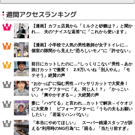
週間アクセスランキング
【漫画】カフェ店員から「ミルクと砂糖は？」と聞か
れ… 夫の“ナイスな返答”に「これから使います」
【漫画】小学校で人気の男性教師が女子トイレに…
個室の隙間から見えた“恐ろしいモノ”に「許せない」
前日にカットしたのに…“しっくりこない”男性→あか
抜けカットで激変！ 2.9万いいね「別人やん」「モ
テそう」絶賛の声
“おかっぱ”に悩む男性→バッサリカットで大変身！
ビフォーアフターに「え、同じ人！？」「かっこい
い」「爽やかすぎる～」大絶賛の声
妻に「ハゲてる」と言われ…カットで解決→イケオジ
に大変身！ ビフォーアフターに「うちの夫もお願い
したい」「若返りハンパない」
「本当にやめてほしい」 スーパー銭湯スタッフが訴
える“利用時のNG行為”に「困る」「当たり前すぎ」