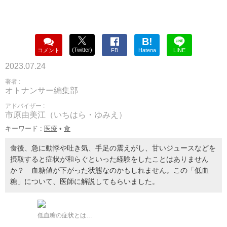
B!
(Twitter)
コメント
FB
Hatena
LINE
2023.07.24
著者 :
オトナンサー編集部
アドバイザー :
市原由美江（いちはら・ゆみえ）
キーワード :
医療
•
食
食後、急に動悸や吐き気、手足の震えがし、甘いジュースなどを
摂取すると症状が和らぐといった経験をしたことはありません
か？ 血糖値が下がった状態なのかもしれません。この「低血
糖」について、医師に解説してもらいました。
低血糖の症状とは…