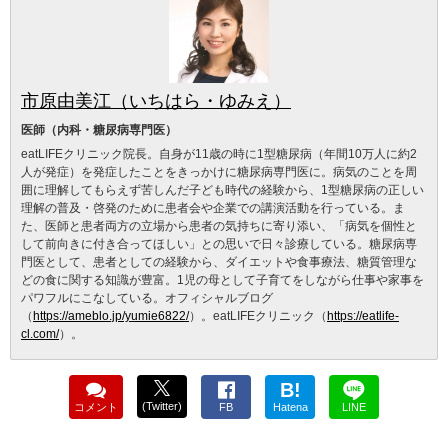
市原由美江（いちはら・ゆみえ）
医師（内科・糖尿病専門医）
eatLIFEクリニック院長。自身が11歳の時に1型糖尿病（年間10万人に約2
人が発症）を発症したことをきっかけに糖尿病専門医に。病気のことを周
囲に理解してもらえず苦しんだ子ども時代の経験から、1型糖尿病の正しい
理解の普及・啓発のために患者会や企業での講演活動を行っている。ま
た、医師と患者両方の立場から患者の気持ちに寄り添い、「病気を個性と
して前向きに付き合ってほしい」との思いで日々診療している。糖尿病専
門医として、患者としての経験から、ダイエットや食事療法、糖質管理な
どの食に関する知識が豊富。1児の母として子育てをしながら仕事や家事を
パワフルにこなしている。オフィシャルブログ
（
https://ameblo.jp/yumie6822/
）。eatLIFEクリニック（
https://eatlife-
cl.com/
）。
B!
(Twitter)
コメント
FB
Hatena
LINE