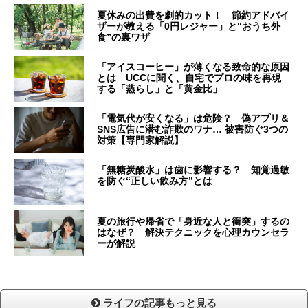
夏休みの出費を劇的カット！ 節約アドバイ
ザーが教える「0円レジャー」と“おうち外
食”の裏ワザ
「アイスコーヒー」が薄くなる致命的な原因
とは UCCに聞く、自宅でプロの味を再現
する「蒸らし」と「黄金比」
「電気代が安くなる」は危険？ 偽アプリ＆
SNS広告に潜む詐欺のワナ… 被害防ぐ3つの
対策【専門家解説】
「無糖炭酸水」は歯に影響する？ 知覚過敏
を防ぐ“正しい飲み方”とは
夏の旅行や帰省で「身近な人と衝突」するの
はなぜ？ 解決テクニックを心理カウンセラ
ーが解説
ライフの記事もっと見る