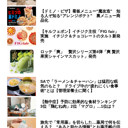
【ドミノ・ピザ】看板メニュー“魔改造” 知
る人ぞ知る“アレンジポテト” 裏メニュー商
品化
【キルフェボン】イチジク主役「FIG fair」
実施 イチジク＆チョコレートのタルト新発
売
ロッテ「爽」 贅沢シリーズ第4弾「爽 贅沢
果実シャインマスカット」発売
SAで「ラーメン＆チャーハン」は猛烈な眠
気のもと？ ドライブ中の“疲れにくい食事
術”とは【管理栄養士に聞く】
【熱中症】予防に効果的な食材ランキング
3位「鶏むね肉」2位「マグロ」…1位は？
旅先で「常用薬」を切らした…薬局で何を伝
える？ “あると助かる情報”とお薬手帳の活