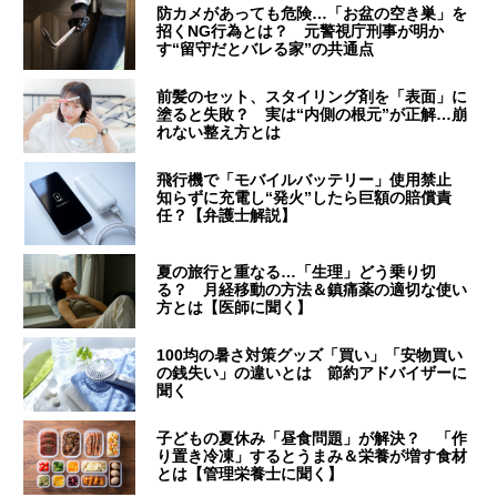
防カメがあっても危険…「お盆の空き巣」を
招くNG行為とは？ 元警視庁刑事が明か
す“留守だとバレる家”の共通点
前髪のセット、スタイリング剤を「表面」に
塗ると失敗？ 実は“内側の根元”が正解…崩
れない整え方とは
飛行機で「モバイルバッテリー」使用禁止
知らずに充電し“発火”したら巨額の賠償責
任？【弁護士解説】
夏の旅行と重なる…「生理」どう乗り切
る？ 月経移動の方法＆鎮痛薬の適切な使い
方とは【医師に聞く】
100均の暑さ対策グッズ「買い」「安物買い
の銭失い」の違いとは 節約アドバイザーに
聞く
子どもの夏休み「昼食問題」が解決？ 「作
り置き冷凍」するとうまみ＆栄養が増す食材
とは【管理栄養士に聞く】