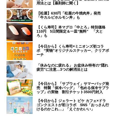
用法とは【薬剤師に聞く】
【松屋】630円「松屋の牛焼肉丼」発売
「牛カルビホルモン丼」も
【くら寿司】本マグロ「中とろ」特別価格
110円 5日間限定＆一皿“無料” 「大と
ろ」も
【今日から】くら寿司×ミニオンズ初コラ
ボ “実物”オリジナルステッカー、クリアポ
ーチ
「休みなのに疲れる」 お盆休み特有の“隠れ
疲労”に注意…3つの解消法とは
【今日から】「サブウェイ」サマーバッグ発
売 特製「保冷バッグ」「包める保冷サブラ
ップ」の実物 割引チケット3500円封入
【今日から】ジェラート ピケ カフェ×ドラ
ゴンクエストが初コラボ SNS「おっさん行
けるのかこれ…」「えぐかわいい」