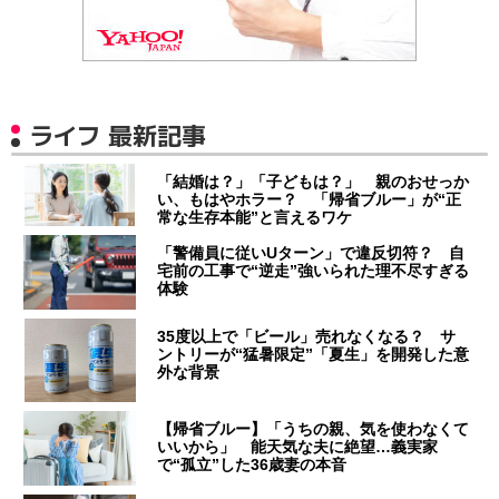
ライフ 最新記事
「結婚は？」「子どもは？」 親のおせっか
い、もはやホラー？ 「帰省ブルー」が“正
常な生存本能”と言えるワケ
「警備員に従いUターン」で違反切符？ 自
宅前の工事で“逆走”強いられた理不尽すぎる
体験
35度以上で「ビール」売れなくなる？ サ
ントリーが“猛暑限定”「夏生」を開発した意
外な背景
【帰省ブルー】「うちの親、気を使わなくて
いいから」 能天気な夫に絶望…義実家
で“孤立”した36歳妻の本音