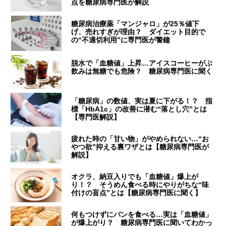
点を糖尿病専門医が解説
糖尿病治療薬「マンジャロ」が25％値下
げ、売れすぎが理由？ ダイエット目的で
の“不適切利用”に専門医が警鐘
脱水で「血糖値」上昇…アイスコーヒーがぶ
飲みは無糖でも危険？ 糖尿病専門医に聞く
「糖尿病」の数値、実は夏に下がる！？ 指
標「HbA1c」の改善に潜む“落とし穴”とは
【専門医解説】
疲れた時の「甘い物」がやめられない…“お
やつ欲”抑える裏ワザとは【糖尿病専門医が
解説】
オクラ、納豆入りでも「血糖値」爆上が
り！？ そうめん食べる時にやりがちな“味
付けの盲点”とは【糖尿病専門医に聞く】
何もつけずにパンを食べる…実は「血糖値」
が爆上がり？ 糖尿病専門医に聞いてわかっ