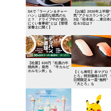
SAで「ラーメン＆チャー
【お城】2026年上半期
ハン」は猛烈な眠気のも
気”アクセスランキン
と？ ドライブ中の“疲れ
3位「松本城」…東日本
にくい食事術”とは【管理
位＆1位は？
栄養士に聞く】
【松屋】630円「松屋の牛
焼肉丼」発売 「牛カルビ
ホルモン丼」も
【くら寿司】本マグロ
とろ」特別価格110円 
日間限定＆一皿“無料
「大とろ」も