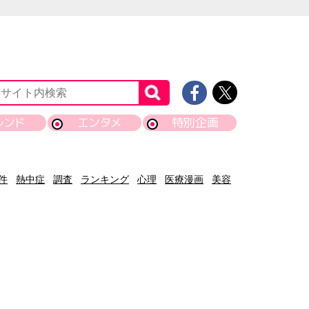
レンド
エンタメ
特別企画
件
熱中症
調査
ランキング
心理
医療漫画
美容