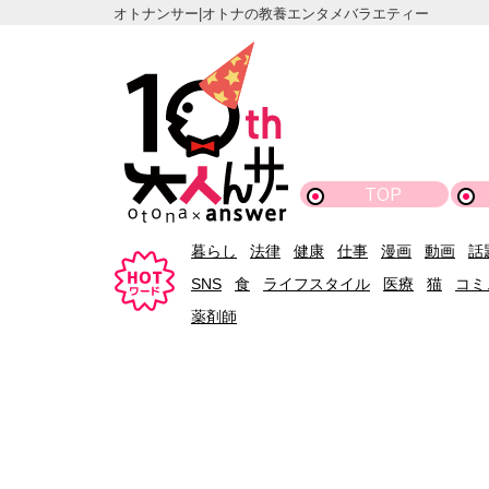
オトナンサー|オトナの教養エンタメバラエティー
TOP
暮らし
法律
健康
仕事
漫画
動画
話
SNS
食
ライフスタイル
医療
猫
コミ
薬剤師