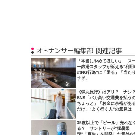
オトナンサー編集部 関連記事
「本当にやめてほしい」 ス
ー銭湯スタッフが訴える“利用
のNG行為”に「困る」「当た
すぎ」
《弾丸旅行》はアリ？ ナ
SNS「バカ高い交通費を払う
ちょっと」「お金に余裕があ
だけ」“よく行く人”の意見は
35度以上で「ビール」売れな
る？ サントリーが“猛暑限
定”「夏生」を開発した意外な