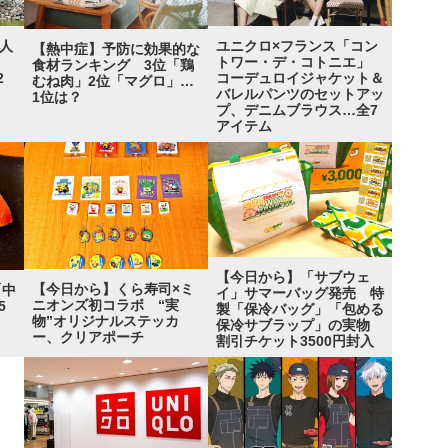
“人
ユニクロ×フランス「コン
【熱中症】予防に効果的な
グ
トワー・デ・コトニエ」
食材ランキング 3位「鶏
2
コーデュロイジャケット＆
むね肉」2位「マグロ」…
バレルパンツのセットアッ
1位は？
プ、デニムブラウス…全7
アイテム
【今日から】「サブウェ
【今日から】くら寿司×ミ
「中
イ」サマーバッグ発売 特
ニオンズ初コラボ “実
5
製「保冷バッグ」「包める
物”オリジナルステッカ
”
保冷サブラップ」の実物
ー、クリアポーチ
割引チケット3500円封入