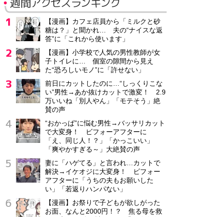
週間アクセスランキング
【漫画】カフェ店員から「ミルクと砂
糖は？」と聞かれ… 夫の“ナイスな返
答”に「これから使います」
【漫画】小学校で人気の男性教師が女
子トイレに… 個室の隙間から見え
た“恐ろしいモノ”に「許せない」
前日にカットしたのに…“しっくりこな
い”男性→あか抜けカットで激変！ 2.9
万いいね「別人やん」「モテそう」絶
賛の声
“おかっぱ”に悩む男性→バッサリカット
で大変身！ ビフォーアフターに
「え、同じ人！？」「かっこいい」
「爽やかすぎる～」大絶賛の声
妻に「ハゲてる」と言われ…カットで
解決→イケオジに大変身！ ビフォー
アフターに「うちの夫もお願いした
い」「若返りハンパない」
【漫画】お祭りで子どもが欲しがった
お面、なんと2000円！？ 焦る母を救