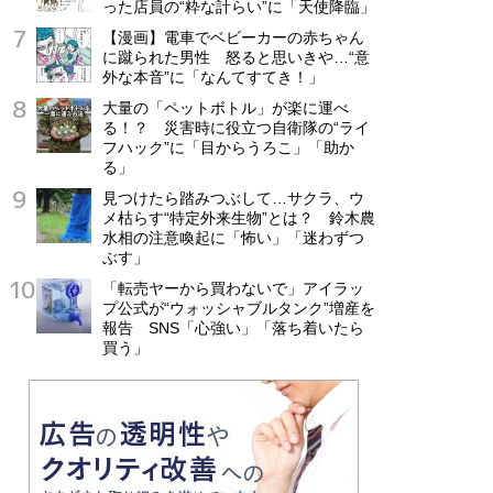
った店員の“粋な計らい”に「天使降臨」
【漫画】電車でベビーカーの赤ちゃん
に蹴られた男性 怒ると思いきや…“意
外な本音”に「なんてすてき！」
大量の「ペットボトル」が楽に運べ
る！？ 災害時に役立つ自衛隊の“ライ
フハック”に「目からうろこ」「助か
る」
見つけたら踏みつぶして…サクラ、ウ
メ枯らす“特定外来生物”とは？ 鈴木農
水相の注意喚起に「怖い」「迷わずつ
ぶす」
「転売ヤーから買わないで」アイラッ
プ公式が“ウォッシャブルタンク”増産を
報告 SNS「心強い」「落ち着いたら
買う」