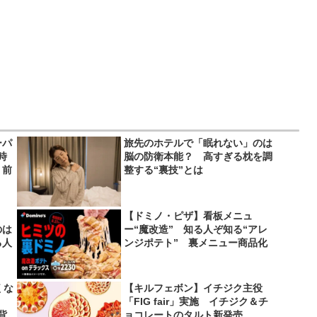
ーパ
旅先のホテルで「眠れない」のは
時
脳の防衛本能？ 高すぎる枕を調
り前
整する“裏技”とは
シ？
【ドミノ・ピザ】看板メニュ
のは
ー“魔改造” 知る人ぞ知る“アレ
る人
ンジポテト” 裏メニュー商品化
くな
【キルフェボン】イチジク主役
「FIG fair」実施 イチジク＆チ
背
ョコレートのタルト新発売