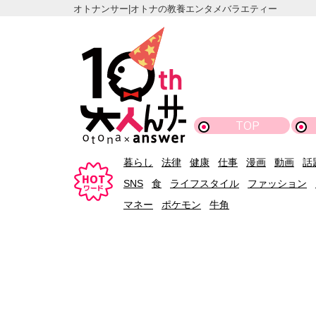
オトナンサー|オトナの教養エンタメバラエティー
TOP
暮らし
法律
健康
仕事
漫画
動画
話
SNS
食
ライフスタイル
ファッション
マネー
ポケモン
牛角