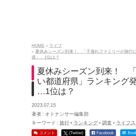
HOME
ライフ
夏休みシーズン到来！ 「子連れファミリーが旅行に
道」…1位は？
夏休みシーズン到来！ 
い都道府県」ランキング発
…1位は？
2023.07.15
著者 :
オトナンサー編集部
キーワード :
旅行
•
ランキング
•
調査
•
ライフス
コメント
(Twitter)
Facebook
B!
Boo