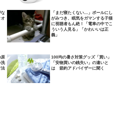
がな
「まだ寝たくない…」ポールにし
タオ
がみつき、眠気をガマンする子猫
に視聴者もん絶！「電車の中でこ
ういう人見る」「かわいいは正
義」
の原
100均の暑さ対策グッズ「買い」
い洗
「安物買いの銭失い」の違いと
方法
は 節約アドバイザーに聞く