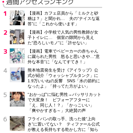
週間アクセスランキング
【漫画】カフェ店員から「ミルクと砂
糖は？」と聞かれ… 夫の“ナイスな返
答”に「これから使います」
【漫画】小学校で人気の男性教師が女
子トイレに… 個室の隙間から見え
た“恐ろしいモノ”に「許せない」
【漫画】電車でベビーカーの赤ちゃん
に蹴られた男性 怒ると思いきや…“意
外な本音”に「なんてすてき！」
熊本地震発生を受け《アイラップ》公
式が紹介「ウォッシャブルタンク」に
1.9万いいねの反響 SNS「水の節約に
なったよ」「持ってた方がよい」
“おかっぱ”に悩む男性→バッサリカット
で大変身！ ビフォーアフターに
「え、同じ人！？」「かっこいい」
「爽やかすぎる～」大絶賛の声
フライパンの取っ手、洗った後“上向
き”に置いてない？ ティファール公式
が教える長持ちする乾かし方に「知ら