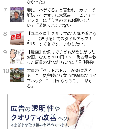
なかった」
妻に「ハゲてる」と言われ…カットで
解決→イケオジに大変身！ ビフォー
アフターに「うちの夫もお願いした
い」「若返りハンパない」
【ユニクロ】スタッフの“人気の着こな
し” 《抜け感》でスタイルアップ！
SNS「すてきです。まねしたい」
【漫画】お祭りで子どもが欲しがった
お面、なんと2000円！？ 焦る母を救
った店員の“粋な計らい”に「天使降臨」
大量の「ペットボトル」が楽に運べ
る！？ 災害時に役立つ自衛隊の“ライ
フハック”に「目からうろこ」「助か
る」