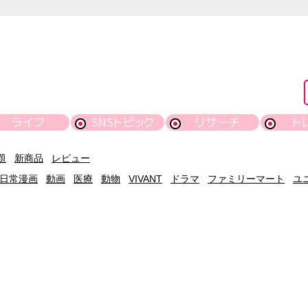
ライフ
SNSトピック
リサーチ
ト
題
新商品
レビュー
日常漫画
動画
医療
動物
VIVANT
ドラマ
ファミリーマート
ユ