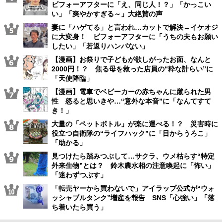
ビフォーアフターに「え、同じ人！？」「かっこい
い」「爽やかすぎる～」大絶賛の声
妻に「ハゲてる」と言われ…カットで解決→イケオジ
に大変身！ ビフォーアフターに「うちの夫もお願い
したい」「若返りハンパない」
【漫画】お祭りで子どもが欲しがったお面、なんと
2000円！？ 焦る母を救った店員の“粋な計らい”に
「天使降臨」
【漫画】電車でベビーカーの赤ちゃんに蹴られた男
性 怒ると思いきや…“意外な本音”に「なんてすて
き！」
大量の「ペットボトル」が楽に運べる！？ 災害時に
役立つ自衛隊の“ライフハック”に「目からうろこ」
「助かる」
見つけたら踏みつぶして…サクラ、ウメ枯らす“特定
外来生物”とは？ 鈴木農水相の注意喚起に「怖い」
「迷わずつぶす」
「転売ヤーから買わないで」アイラップ公式が“ウォ
ッシャブルタンク”増産を報告 SNS「心強い」「落
ち着いたら買う」