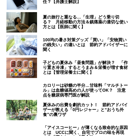
任？【弁護士解説】
夏の旅行と重なる…「生理」どう乗り切
る？ 月経移動の方法＆鎮痛薬の適切な使い
方とは【医師に聞く】
100均の暑さ対策グッズ「買い」「安物買い
の銭失い」の違いとは 節約アドバイザーに
聞く
子どもの夏休み「昼食問題」が解決？ 「作
り置き冷凍」するとうまみ＆栄養が増す食材
とは【管理栄養士に聞く】
カロリーは砂糖の半分…甘味料「マルチトー
ル」は血糖値高めの人が使ってOK？ 注意
点を糖尿病専門医が解説
夏休みの出費を劇的カット！ 節約アドバイ
ザーが教える「0円レジャー」と“おうち外
食”の裏ワザ
「アイスコーヒー」が薄くなる致命的な原因
とは UCCに聞く、自宅でプロの味を再現