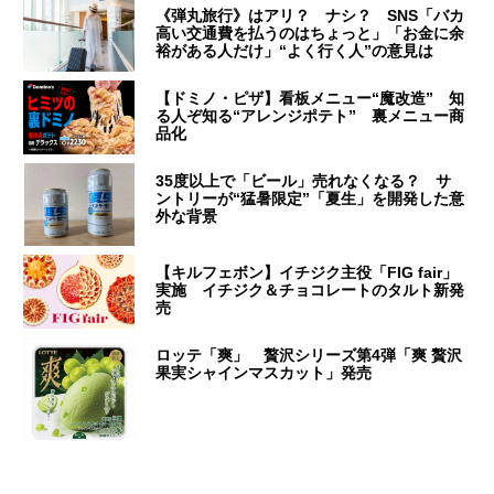
《弾丸旅行》はアリ？ ナシ？ SNS「バカ
高い交通費を払うのはちょっと」「お金に余
裕がある人だけ」“よく行く人”の意見は
【ドミノ・ピザ】看板メニュー“魔改造” 知
る人ぞ知る“アレンジポテト” 裏メニュー商
品化
35度以上で「ビール」売れなくなる？ サ
ントリーが“猛暑限定”「夏生」を開発した意
外な背景
【キルフェボン】イチジク主役「FIG fair」
実施 イチジク＆チョコレートのタルト新発
売
ロッテ「爽」 贅沢シリーズ第4弾「爽 贅沢
果実シャインマスカット」発売