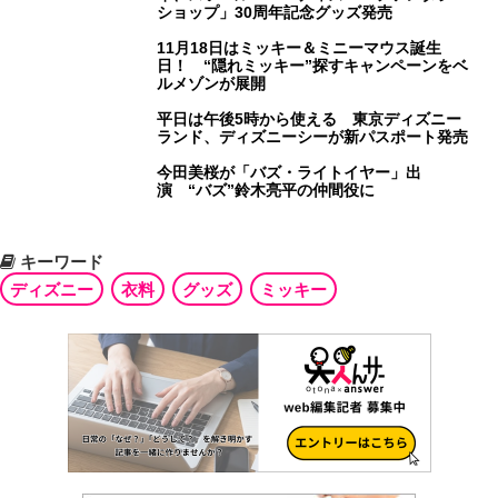
ショップ」30周年記念グッズ発売
11月18日はミッキー＆ミニーマウス誕生
日！ “隠れミッキー”探すキャンペーンをベ
ルメゾンが展開
平日は午後5時から使える 東京ディズニー
ランド、ディズニーシーが新パスポート発売
今田美桜が「バズ・ライトイヤー」出
演 “バズ”鈴木亮平の仲間役に
キーワード
ディズニー
衣料
グッズ
ミッキー