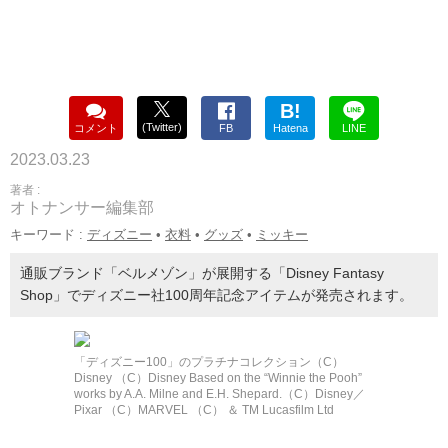
B!
(Twitter)
コメント
FB
Hatena
LINE
2023.03.23
著者 :
オトナンサー編集部
キーワード :
ディズニー
•
衣料
•
グッズ
•
ミッキー
通販ブランド「ベルメゾン」が展開する「Disney Fantasy
Shop」でディズニー社100周年記念アイテムが発売されます。
「ディズニー100」のプラチナコレクション（C）
Disney （C）Disney Based on the “Winnie the Pooh”
works by A.A. Milne and E.H. Shepard.（C）Disney／
Pixar （C）MARVEL （C） ＆ TM Lucasfilm Ltd