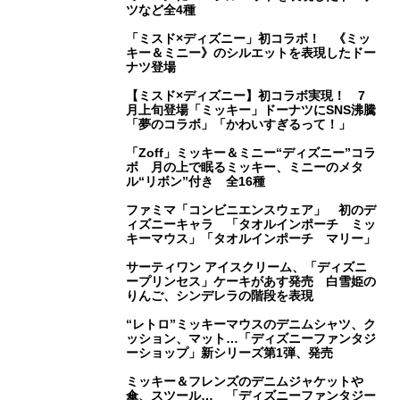
ツなど全4種
「ミスド×ディズニー」初コラボ！ 《ミッ
キー＆ミニー》のシルエットを表現したドー
ナツ登場
【ミスド×ディズニー】初コラボ実現！ 7
月上旬登場「ミッキー」ドーナツにSNS沸騰
「夢のコラボ」「かわいすぎるって！」
「Zoff」ミッキー＆ミニー“ディズニー”コラ
ボ 月の上で眠るミッキー、ミニーのメタ
ル“リボン”付き 全16種
ファミマ「コンビニエンスウェア」 初のデ
ィズニーキャラ 「タオルインポーチ ミッ
キーマウス」「タオルインポーチ マリー」
サーティワン アイスクリーム、「ディズニ
ープリンセス」ケーキがあす発売 白雪姫の
りんご、シンデレラの階段を表現
“レトロ”ミッキーマウスのデニムシャツ、ク
ッション、マット…「ディズニーファンタジ
ーショップ」新シリーズ第1弾、発売
ミッキー＆フレンズのデニムジャケットや
傘、スツール… 「ディズニーファンタジー