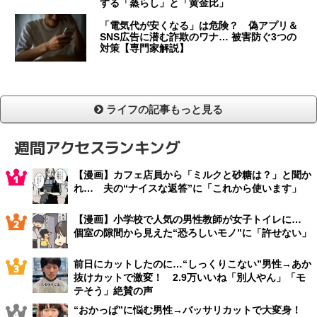
する「蒸らし」と「黄金比」
「電気代が安くなる」は危険？ 偽アプリ＆
SNS広告に潜む詐欺のワナ… 被害防ぐ3つの
対策【専門家解説】
ライフの記事もっと見る
週間アクセスランキング
【漫画】カフェ店員から「ミルクと砂糖は？」と聞か
れ… 夫の“ナイスな返答”に「これから使います」
【漫画】小学校で人気の男性教師が女子トイレに…
個室の隙間から見えた“恐ろしいモノ”に「許せない」
前日にカットしたのに…“しっくりこない”男性→あか
抜けカットで激変！ 2.9万いいね「別人やん」「モ
テそう」絶賛の声
“おかっぱ”に悩む男性→バッサリカットで大変身！