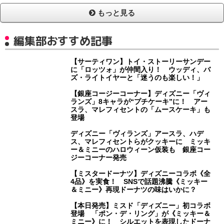
もっと見る
編集部おすすめ記事
【サーティワン】トイ・ストーリーサンデー
に「ロッツォ」が仲間入り！ ウッディ、バ
ズ・ライトイヤーと「迷うのも楽しい！」
【銀座コージーコーナー】ディズニー「ヴィ
ランズ」8キャラが“プチケーキ”に！ アー
スラ、マレフィセントの「ムースケーキ」も
登場
ディズニー「ヴィランズ」アースラ、ハデ
ス、マレフィセントらがクッキーに ミッキ
ー＆ミニーのハロウィーン仮装も 銀座コー
ジーコーナー発売
【ミスタードーナツ】ディズニーコラボ《全
4品》を実食！ SNSで話題沸騰《ミッキー
＆ミニー》再現ドーナツの味はいかに？
【本日発売】ミスド「ディズニー」初コラボ
登場 「ポン・デ・リング」が《ミッキー＆
ミニー》に！ シルエットを表現したドーナ