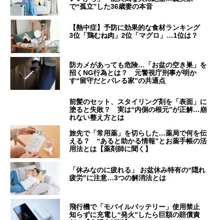
で“孤立”した36歳妻の本音
【熱中症】予防に効果的な食材ランキング
3位「鶏むね肉」2位「マグロ」…1位は？
防カメがあっても危険…「お盆の空き巣」を
招くNG行為とは？ 元警視庁刑事が明か
す“留守だとバレる家”の共通点
前髪のセット、スタイリング剤を「表面」に
塗ると失敗？ 実は“内側の根元”が正解…崩
れない整え方とは
旅先で「常用薬」を切らした…薬局で何を伝
える？ “あると助かる情報”とお薬手帳の活
用法とは【薬剤師に聞く】
「休みなのに疲れる」 お盆休み特有の“隠れ
疲労”に注意…3つの解消法とは
飛行機で「モバイルバッテリー」使用禁止
知らずに充電し“発火”したら巨額の賠償責