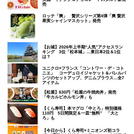
売
ロッテ「爽」 贅沢シリーズ第4弾「爽 贅沢
果実シャインマスカット」発売
【お城】2026年上半期“人気”アクセスラン
キング 3位「松本城」…東日本2位＆1位
は？
ユニクロ×フランス「コントワー・デ・コト
ニエ」 コーデュロイジャケット＆バレルパ
ンツのセットアップ、デニムブラウス…全7
アイテム
【松屋】630円「松屋の牛焼肉丼」発売
「牛カルビホルモン丼」も
【くら寿司】本マグロ「中とろ」特別価格
110円 5日間限定＆一皿“無料” 「大と
ろ」も
【今日から】くら寿司×ミニオンズ初コラ