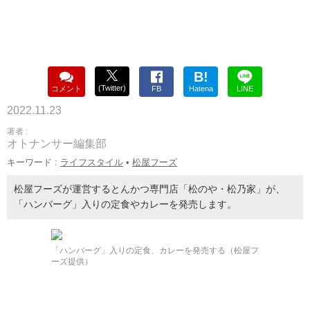
B!
(Twitter)
コメント
FB
Hatena
LINE
2022.11.23
著者 :
オトナンサー編集部
キーワード :
ライフスタイル
•
松屋フーズ
松屋フーズが運営するとんかつ専門店「松のや・松乃家」が、
「ハンバーグ」入りの定食やカレーを発売します。
「ハンバーグ」入りの定食、カレーを発売する（松屋フ
ーズ提供）