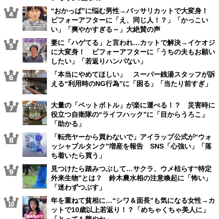
“おかっぱ”に悩む男性→バッサリカットで大変身！
ビフォーアフターに「え、同じ人！？」「かっこい
い」「爽やかすぎる～」大絶賛の声
妻に「ハゲてる」と言われ…カットで解決→イケオジ
に大変身！ ビフォーアフターに「うちの夫もお願い
したい」「若返りハンパない」
「本当にやめてほしい」 スーパー銭湯スタッフが訴
える“利用時のNG行為”に「困る」「当たり前すぎ」
大量の「ペットボトル」が楽に運べる！？ 災害時に
役立つ自衛隊の“ライフハック”に「目からうろこ」
「助かる」
「転売ヤーから買わないで」アイラップ公式が“ウォ
ッシャブルタンク”増産を報告 SNS「心強い」「落
ち着いたら買う」
見つけたら踏みつぶして…サクラ、ウメ枯らす“特定
外来生物”とは？ 鈴木農水相の注意喚起に「怖い」
「迷わずつぶす」
年を重ねて貧相に…“シワ＆面長”も気になる女性→カ
ットで10歳以上若返り！？「めちゃくちゃ美人に」
「とっても華やか」