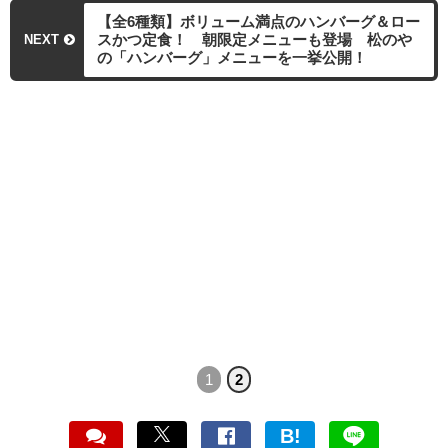
【全6種類】ボリューム満点のハンバーグ＆ロー
スかつ定食！ 朝限定メニューも登場 松のや
NEXT
の「ハンバーグ」メニューを一挙公開！
1
2
B!