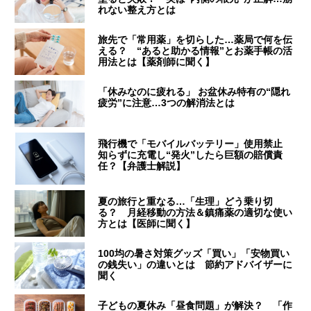
れない整え方とは
旅先で「常用薬」を切らした…薬局で何を伝
える？ “あると助かる情報”とお薬手帳の活
用法とは【薬剤師に聞く】
「休みなのに疲れる」 お盆休み特有の“隠れ
疲労”に注意…3つの解消法とは
飛行機で「モバイルバッテリー」使用禁止
知らずに充電し“発火”したら巨額の賠償責
任？【弁護士解説】
夏の旅行と重なる…「生理」どう乗り切
る？ 月経移動の方法＆鎮痛薬の適切な使い
方とは【医師に聞く】
100均の暑さ対策グッズ「買い」「安物買い
の銭失い」の違いとは 節約アドバイザーに
聞く
子どもの夏休み「昼食問題」が解決？ 「作