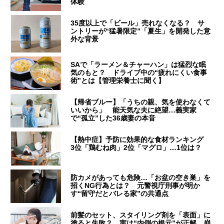
体験
35度以上で「ビール」売れなくなる？ サ
ントリーが“猛暑限定”「夏生」を開発した意
外な背景
SAで「ラーメン＆チャーハン」は猛烈な眠
気のもと？ ドライブ中の“疲れにくい食事
術”とは【管理栄養士に聞く】
【帰省ブルー】「うちの親、気を使わなくて
いいから」 能天気な夫に絶望…義実家
で“孤立”した36歳妻の本音
【熱中症】予防に効果的な食材ランキング
3位「鶏むね肉」2位「マグロ」…1位は？
防カメがあっても危険…「お盆の空き巣」を
招くNG行為とは？ 元警視庁刑事が明か
す“留守だとバレる家”の共通点
前髪のセット、スタイリング剤を「表面」に
塗ると失敗？ 実は“内側の根元”が正解…崩