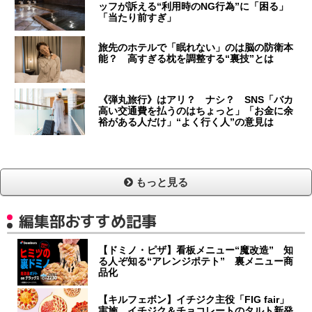
ッフが訴える“利用時のNG行為”に「困る」
「当たり前すぎ」
旅先のホテルで「眠れない」のは脳の防衛本
能？ 高すぎる枕を調整する“裏技”とは
《弾丸旅行》はアリ？ ナシ？ SNS「バカ
高い交通費を払うのはちょっと」「お金に余
裕がある人だけ」“よく行く人”の意見は
もっと見る
編集部おすすめ記事
【ドミノ・ピザ】看板メニュー“魔改造” 知
る人ぞ知る“アレンジポテト” 裏メニュー商
品化
【キルフェボン】イチジク主役「FIG fair」
実施 イチジク＆チョコレートのタルト新発