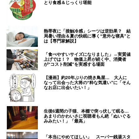
とり食感＆じっくり堪能
熱帯夜に「接触冷感」シーツは逆効果？ 結
局暑い理由＆夏の快眠に導く“意外な寝具”と
は【専門家解説】
「食べやすいサイズになりました」→実質値
上げでは！？ 物価上昇が続く中、消費者
が“コスト削減”を実感する場面
【漫画】約20年ぶりの焼き鳥屋… 大人に
なって出会った大将の“粋な気遣い”に「そん
なお店に出会いたい！」
生後6週間の子猫、本棚で突っ伏して眠る…
あまりのかわいさに視聴者もん絶「ぬいぐる
みみたい！」「最高」
「本当にやめてほしい」 スーパー銭湯スタ