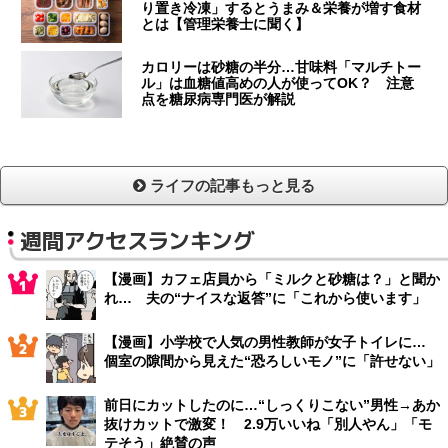
り置き冷凍」するとうまみ＆栄養が増す食材
とは【管理栄養士に聞く】
カロリーは砂糖の半分…甘味料「マルチトー
ル」は血糖値高めの人が使ってOK？ 注意
点を糖尿病専門医が解説
ライフの記事もっと見る
週間アクセスランキング
【漫画】カフェ店員から「ミルクと砂糖は？」と聞か
れ… 夫の“ナイスな返答”に「これから使います」
【漫画】小学校で人気の男性教師が女子トイレに…
個室の隙間から見えた“恐ろしいモノ”に「許せない」
前日にカットしたのに…“しっくりこない”男性→あか
抜けカットで激変！ 2.9万いいね「別人やん」「モ
テそう」絶賛の声