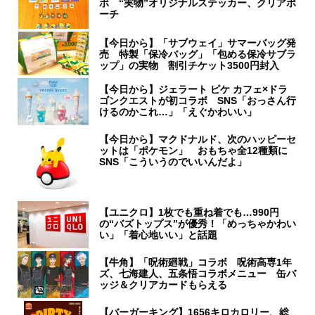
ボ “実物”オリジナルステッカー、クリアポ
ーチ
【今日から】「サブウェイ」サマーバッグ発
売 特製「保冷バッグ」「包める保冷サブラ
ップ」の実物 割引チケット3500円封入
【今日から】ジェラート ピケ カフェ×ドラ
ゴンクエストが初コラボ SNS「おっさん行
けるのかこれ…」「えぐかわいい」
【今日から】マクドナルド、次のハッピーセ
ットは「ポケモン」 おもちゃ全12種類に
SNS「こういうのでいいんだよ」
【ユニクロ】1枚でも重ね着でも…990円
の“バズトップス”が優秀！「めっちゃかわい
い」「着心地いい」と話題
【牛角】「呪術廻戦」コラボ 呪術高専1年
ズ、七海建人、五条悟コラボメニュー 缶バ
ッジ＆クリアカードもらえる
【バーガーキング】1656キロカロリー、総