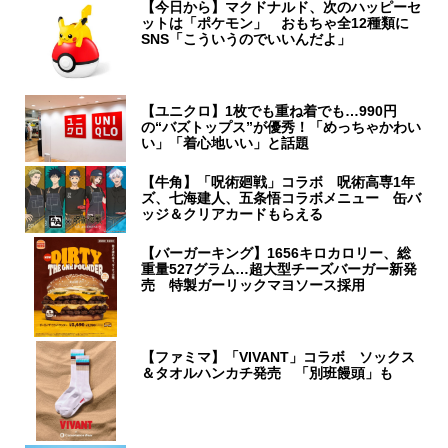
【今日から】マクドナルド、次のハッピーセ
ットは「ポケモン」 おもちゃ全12種類に
SNS「こういうのでいいんだよ」
【ユニクロ】1枚でも重ね着でも…990円
の“バズトップス”が優秀！「めっちゃかわい
い」「着心地いい」と話題
【牛角】「呪術廻戦」コラボ 呪術高専1年
ズ、七海建人、五条悟コラボメニュー 缶バ
ッジ＆クリアカードもらえる
【バーガーキング】1656キロカロリー、総
重量527グラム…超大型チーズバーガー新発
売 特製ガーリックマヨソース採用
【ファミマ】「VIVANT」コラボ ソックス
＆タオルハンカチ発売 「別班饅頭」も