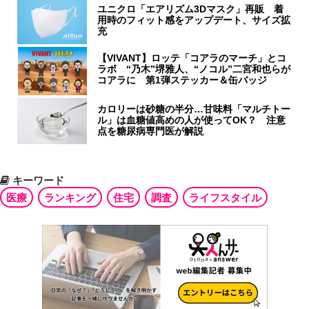
ユニクロ「エアリズム3Dマスク」再販 着
用時のフィット感をアップデート、サイズ拡
充
【VIVANT】ロッテ「コアラのマーチ」とコ
ラボ “乃木”堺雅人、“ノコル”二宮和也らが
コアラに 第1弾ステッカー＆缶バッジ
カロリーは砂糖の半分…甘味料「マルチトー
ル」は血糖値高めの人が使ってOK？ 注意
点を糖尿病専門医が解説
キーワード
医療
ランキング
住宅
調査
ライフスタイル