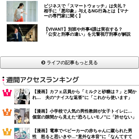
ビジネスで「スマートウォッチ」は失礼？
相手に「悪印象」与えるNG行為とは【マナ
ーの専門家に聞く】
【VIVANT】別班や外事4課は実在する？
「公安と刑事の違い」を元警視庁刑事が解説
ライフの記事もっと見る
週間アクセスランキング
【漫画】カフェ店員から「ミルクと砂糖は？」と聞か
れ… 夫の“ナイスな返答”に「これから使います」
【漫画】小学校で人気の男性教師が女子トイレに…
個室の隙間から見えた“恐ろしいモノ”に「許せない」
【漫画】電車でベビーカーの赤ちゃんに蹴られた男
性 怒ると思いきや…“意外な本音”に「なんてすて