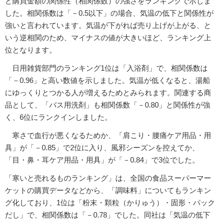
と購買金額の関係性（相関係数）の強さをランキングで示しま
した。相関係数は「－0.5以下」の場合、気温の低下と関係性が
強いと言われています。気温が下がれば売り上げが上がる、と
いう逆相関のため、マイナスの値が大きいほど、ランキング上
位となります。
日用雑貨部門のランキング1位は「入浴剤」で、相関係数は
「－0.96」と高い数値を示しました。気温が低くなると、湯船
にゆっくりとつかる人が増えるためとみられます。関連する商
品として、「バス用洗剤」も相関係数「－0.80」と関係性が強
く、6位にランクインしました。
寒さで血行が悪くなるためか、「肩こり・腰痛ケア用品・用
具」が「－0.85」で2位に入り、風邪シーズンを控えてか、
「目・鼻・耳ケア用品・用具」が「－0.84」で3位でした。
「寒いと売れるものランキング」は、全国の食品スーパーマー
ケットの購買データなどから、「調味料」についてもランキン
グ化しており、1位は「粉末・顆粒（かりゅう）・固形・パック
だし」で、相関係数は「－0.78」でした。同社は「気温の低下