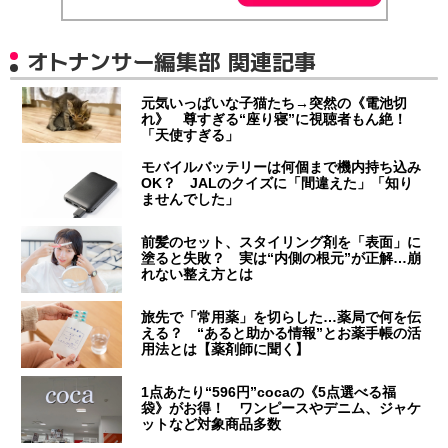
オトナンサー編集部 関連記事
元気いっぱいな子猫たち→突然の《電池切
れ》 尊すぎる“座り寝”に視聴者もん絶！
「天使すぎる」
モバイルバッテリーは何個まで機内持ち込み
OK？ JALのクイズに「間違えた」「知り
ませんでした」
前髪のセット、スタイリング剤を「表面」に
塗ると失敗？ 実は“内側の根元”が正解…崩
れない整え方とは
旅先で「常用薬」を切らした…薬局で何を伝
える？ “あると助かる情報”とお薬手帳の活
用法とは【薬剤師に聞く】
1点あたり“596円”cocaの《5点選べる福
袋》がお得！ ワンピースやデニム、ジャケ
ットなど対象商品多数