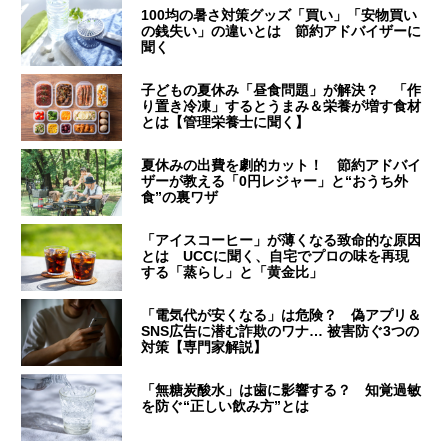
100均の暑さ対策グッズ「買い」「安物買い
の銭失い」の違いとは 節約アドバイザーに
聞く
子どもの夏休み「昼食問題」が解決？ 「作
り置き冷凍」するとうまみ＆栄養が増す食材
とは【管理栄養士に聞く】
夏休みの出費を劇的カット！ 節約アドバイ
ザーが教える「0円レジャー」と“おうち外
食”の裏ワザ
「アイスコーヒー」が薄くなる致命的な原因
とは UCCに聞く、自宅でプロの味を再現
する「蒸らし」と「黄金比」
「電気代が安くなる」は危険？ 偽アプリ＆
SNS広告に潜む詐欺のワナ… 被害防ぐ3つの
対策【専門家解説】
「無糖炭酸水」は歯に影響する？ 知覚過敏
を防ぐ“正しい飲み方”とは