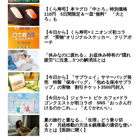
【くら寿司】本マグロ「中とろ」特別価格
110円 5日間限定＆一皿“無料” 「大と
ろ」も
【今日から】くら寿司×ミニオンズ初コラ
ボ “実物”オリジナルステッカー、クリアポ
ーチ
「休みなのに疲れる」 お盆休み特有の“隠れ
疲労”に注意…3つの解消法とは
【今日から】「サブウェイ」サマーバッグ発
売 特製「保冷バッグ」「包める保冷サブラ
ップ」の実物 割引チケット3500円封入
【今日から】ジェラート ピケ カフェ×ドラ
ゴンクエストが初コラボ SNS「おっさん行
けるのかこれ…」「えぐかわいい」
夏の旅行と重なる…「生理」どう乗り切
る？ 月経移動の方法＆鎮痛薬の適切な使い
方とは【医師に聞く】