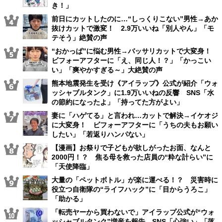
き！」
前日にカットしたのに…“しっくりこない”男性→あか
抜けカットで激変！ 2.9万いいね「別人やん」「モ
テそう」絶賛の声
“おかっぱ”に悩む男性→バッサリカットで大変身！
ビフォーアフターに「え、同じ人！？」「かっこい
い」「爽やかすぎる～」大絶賛の声
熊本地震発生を受け《アイラップ》公式が紹介「ウォ
ッシャブルタンク」に1.9万いいねの反響 SNS「水
の節約になったよ」「持ってた方がよい」
妻に「ハゲてる」と言われ…カットで解決→イケオジ
に大変身！ ビフォーアフターに「うちの夫もお願い
したい」「若返りハンパない」
【漫画】お祭りで子どもが欲しがったお面、なんと
2000円！？ 焦る母を救った店員の“粋な計らい”に
「天使降臨」
大量の「ペットボトル」が楽に運べる！？ 災害時に
役立つ自衛隊の“ライフハック”に「目からうろこ」
「助かる」
「転売ヤーから買わないで」アイラップ公式が“ウォ
ッシャブルタンク”増産を報告 SNS「心強い」「落