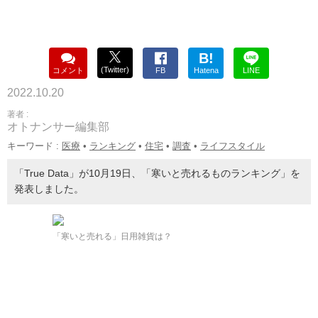
B!
(Twitter)
コメント
FB
Hatena
LINE
2022.10.20
著者 :
オトナンサー編集部
キーワード :
医療
•
ランキング
•
住宅
•
調査
•
ライフスタイル
「True Data」が10月19日、「寒いと売れるものランキング」を
発表しました。
「寒いと売れる」日用雑貨は？