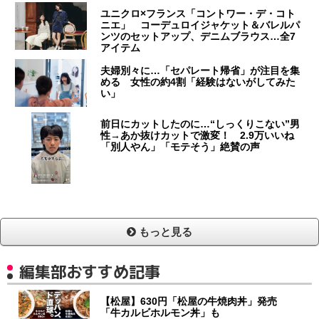
ユニクロ×フランス「コントワー・デ・コト
ニエ」 コーデュロイジャケット＆バレルパ
ンツのセットアップ、デニムブラウス…全7
アイテム
夫婦別々に…「セパレート帰省」が注目を集
める 女性の約4割「経験はないがしてみた
い」
前日にカットしたのに…“しっくりこない”男
性→あか抜けカットで激変！ 2.9万いいね
「別人やん」「モテそう」絶賛の声
もっと見る
編集部おすすめ記事
【松屋】630円「松屋の牛焼肉丼」発売
「牛カルビホルモン丼」も