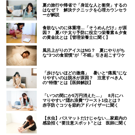
夏の旅行や帰省で「身近な人と衝突」するの
はなぜ？ 解決テクニックを心理カウンセラ
ーが解説
食欲ないのに体重増…「そうめんだけ」が原
因？ 夏バテ太り予防に役立つ栄養素＆夕食
の黄金比とは【管理栄養士に聞く】
風呂上がりのアイスはNG？ 夏にやりがち
な“3つの食習慣”が「不眠」引き起こすワケ
「歩けないほどの激痛」 暑いと“痛風”にな
りやすいのは脱水が原因？ 注意すべき人
の“特徴”とは【医師解説】
「いつの間にか5万円消えた…」 8月にハ
マりやすい“隠れ浪費”ワースト1位とは？
赤字防ぐコツを節約アドバイザーに聞く
【水虫】バスマットだけじゃない…家庭内の
感染招く“要注意スポット”とは 医師に聞く