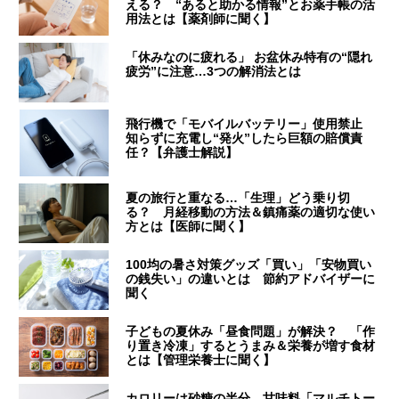
える？ “あると助かる情報”とお薬手帳の活
用法とは【薬剤師に聞く】
「休みなのに疲れる」 お盆休み特有の“隠れ
疲労”に注意…3つの解消法とは
飛行機で「モバイルバッテリー」使用禁止
知らずに充電し“発火”したら巨額の賠償責
任？【弁護士解説】
夏の旅行と重なる…「生理」どう乗り切
る？ 月経移動の方法＆鎮痛薬の適切な使い
方とは【医師に聞く】
100均の暑さ対策グッズ「買い」「安物買い
の銭失い」の違いとは 節約アドバイザーに
聞く
子どもの夏休み「昼食問題」が解決？ 「作
り置き冷凍」するとうまみ＆栄養が増す食材
とは【管理栄養士に聞く】
カロリーは砂糖の半分…甘味料「マルチトー