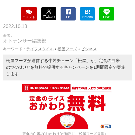
B!
(Twitter)
コメント
FB
Hatena
LINE
2022.10.13
著者 :
オトナンサー編集部
キーワード :
ライフスタイル
•
松屋フーズ
•
ビジネス
松屋フーズが運営する牛丼チェーン「松屋」が、定食の白米
の“おかわり”を無料で提供するキャンペーンを1週間限定で実施
します
定食の白米の“おかわり”が無料に（松屋フーズ提供）