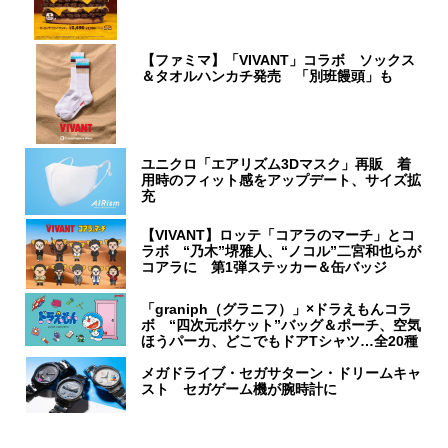
【ファミマ】「VIVANT」コラボ ソックス
＆タオルハンカチ発売 「別班饅頭」も
ユニクロ「エアリズム3Dマスク」再販 着
用時のフィット感をアップデート、サイズ拡
充
【VIVANT】ロッテ「コアラのマーチ」とコ
ラボ “乃木”堺雅人、“ノコル”二宮和也らが
コアラに 第1弾ステッカー＆缶バッジ
「graniph（グラニフ）」×ドラえもんコラ
ボ “四次元ポケット”バッグ＆ポーチ、空気
ほうパーカ、どこでもドアTシャツ…全20種
メガドライブ・セガサターン・ドリームキャ
スト セガゲーム機が腕時計に