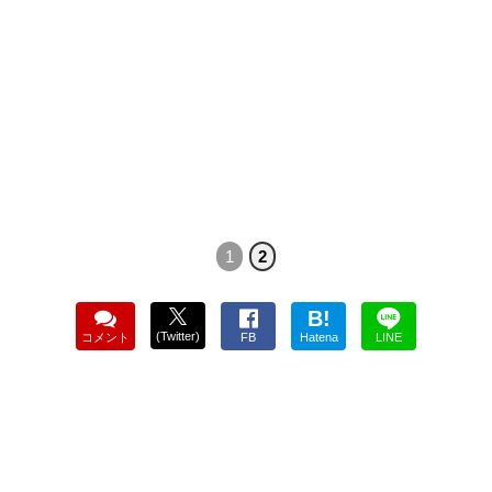
1
2
B!
(Twitter)
コメント
FB
Hatena
LINE