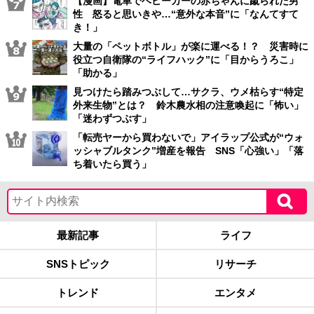
【漫画】電車でベビーカーの赤ちゃんに蹴られた男
性 怒ると思いきや…“意外な本音”に「なんてすて
き！」
大量の「ペットボトル」が楽に運べる！？ 災害時に
役立つ自衛隊の“ライフハック”に「目からうろこ」
「助かる」
見つけたら踏みつぶして…サクラ、ウメ枯らす“特定
外来生物”とは？ 鈴木農水相の注意喚起に「怖い」
「迷わずつぶす」
「転売ヤーから買わないで」アイラップ公式が“ウォ
ッシャブルタンク”増産を報告 SNS「心強い」「落
ち着いたら買う」
最新記事
ライフ
SNSトピック
リサーチ
トレンド
エンタメ