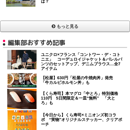
は？
もっと見る
編集部おすすめ記事
ユニクロ×フランス「コントワー・デ・コト
ニエ」 コーデュロイジャケット＆バレルパ
ンツのセットアップ、デニムブラウス…全7
アイテム
【松屋】630円「松屋の牛焼肉丼」発売
「牛カルビホルモン丼」も
【くら寿司】本マグロ「中とろ」特別価格
110円 5日間限定＆一皿“無料” 「大と
ろ」も
【今日から】くら寿司×ミニオンズ初コラ
ボ “実物”オリジナルステッカー、クリアポ
ーチ