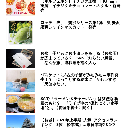
【キルフェボン】イチジク主役「FIG fair」
実施 イチジク＆チョコレートのタルト新発
売
ロッテ「爽」 贅沢シリーズ第4弾「爽 贅沢
果実シャインマスカット」発売
お盆、子どもにお小遣いをあげる《お盆玉》
が広まっている？ SNS「知らない風習」
「なんか嫌」違和感を抱く人も
バスケットに3匹の子猫がみちみち→事件発
生！？ ほっこりする結末に「かわいすぎ」
「天使みたい」
SAで「ラーメン＆チャーハン」は猛烈な眠
気のもと？ ドライブ中の“疲れにくい食事
術”とは【管理栄養士に聞く】
【お城】2026年上半期“人気”アクセスラン
キング 3位「松本城」…東日本2位＆1位