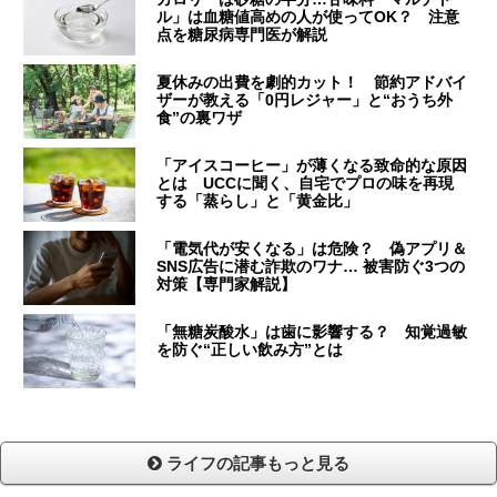
ル」は血糖値高めの人が使ってOK？ 注意
点を糖尿病専門医が解説
夏休みの出費を劇的カット！ 節約アドバイ
ザーが教える「0円レジャー」と“おうち外
食”の裏ワザ
「アイスコーヒー」が薄くなる致命的な原因
とは UCCに聞く、自宅でプロの味を再現
する「蒸らし」と「黄金比」
「電気代が安くなる」は危険？ 偽アプリ＆
SNS広告に潜む詐欺のワナ… 被害防ぐ3つの
対策【専門家解説】
「無糖炭酸水」は歯に影響する？ 知覚過敏
を防ぐ“正しい飲み方”とは
ライフの記事もっと見る