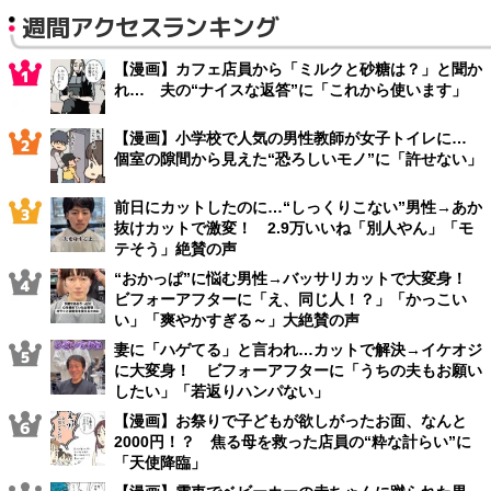
週間アクセスランキング
【漫画】カフェ店員から「ミルクと砂糖は？」と聞か
れ… 夫の“ナイスな返答”に「これから使います」
【漫画】小学校で人気の男性教師が女子トイレに…
個室の隙間から見えた“恐ろしいモノ”に「許せない」
前日にカットしたのに…“しっくりこない”男性→あか
抜けカットで激変！ 2.9万いいね「別人やん」「モ
テそう」絶賛の声
“おかっぱ”に悩む男性→バッサリカットで大変身！
ビフォーアフターに「え、同じ人！？」「かっこい
い」「爽やかすぎる～」大絶賛の声
妻に「ハゲてる」と言われ…カットで解決→イケオジ
に大変身！ ビフォーアフターに「うちの夫もお願い
したい」「若返りハンパない」
【漫画】お祭りで子どもが欲しがったお面、なんと
2000円！？ 焦る母を救った店員の“粋な計らい”に
「天使降臨」