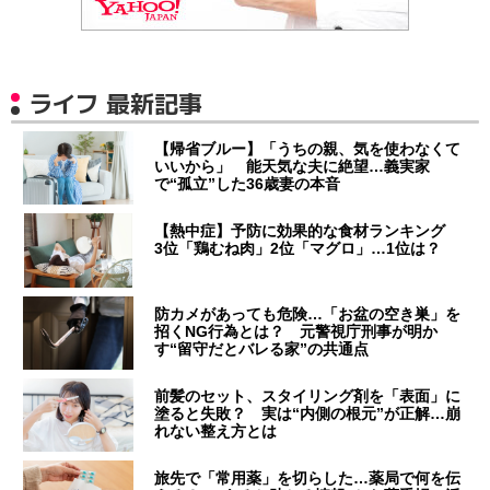
ライフ 最新記事
【帰省ブルー】「うちの親、気を使わなくて
いいから」 能天気な夫に絶望…義実家
で“孤立”した36歳妻の本音
【熱中症】予防に効果的な食材ランキング
3位「鶏むね肉」2位「マグロ」…1位は？
防カメがあっても危険…「お盆の空き巣」を
招くNG行為とは？ 元警視庁刑事が明か
す“留守だとバレる家”の共通点
前髪のセット、スタイリング剤を「表面」に
塗ると失敗？ 実は“内側の根元”が正解…崩
れない整え方とは
旅先で「常用薬」を切らした…薬局で何を伝