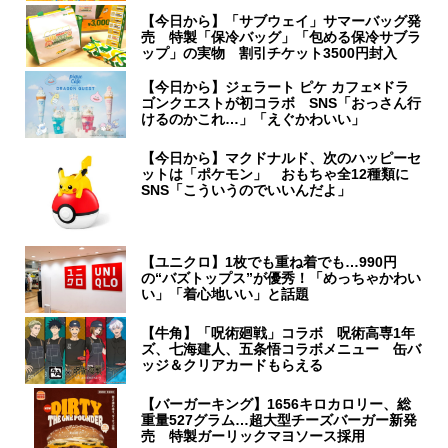
【今日から】「サブウェイ」サマーバッグ発
売 特製「保冷バッグ」「包める保冷サブラ
ップ」の実物 割引チケット3500円封入
【今日から】ジェラート ピケ カフェ×ドラ
ゴンクエストが初コラボ SNS「おっさん行
けるのかこれ…」「えぐかわいい」
【今日から】マクドナルド、次のハッピーセ
ットは「ポケモン」 おもちゃ全12種類に
SNS「こういうのでいいんだよ」
【ユニクロ】1枚でも重ね着でも…990円
の“バズトップス”が優秀！「めっちゃかわい
い」「着心地いい」と話題
【牛角】「呪術廻戦」コラボ 呪術高専1年
ズ、七海建人、五条悟コラボメニュー 缶バ
ッジ＆クリアカードもらえる
【バーガーキング】1656キロカロリー、総
重量527グラム…超大型チーズバーガー新発
売 特製ガーリックマヨソース採用