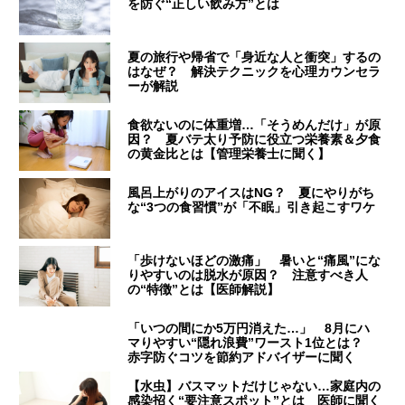
を防ぐ“正しい飲み方”とは
夏の旅行や帰省で「身近な人と衝突」するの
はなぜ？ 解決テクニックを心理カウンセラ
ーが解説
食欲ないのに体重増…「そうめんだけ」が原
因？ 夏バテ太り予防に役立つ栄養素＆夕食
の黄金比とは【管理栄養士に聞く】
風呂上がりのアイスはNG？ 夏にやりがち
な“3つの食習慣”が「不眠」引き起こすワケ
「歩けないほどの激痛」 暑いと“痛風”にな
りやすいのは脱水が原因？ 注意すべき人
の“特徴”とは【医師解説】
「いつの間にか5万円消えた…」 8月にハ
マりやすい“隠れ浪費”ワースト1位とは？
赤字防ぐコツを節約アドバイザーに聞く
【水虫】バスマットだけじゃない…家庭内の
感染招く“要注意スポット”とは 医師に聞く