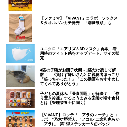
【ファミマ】「VIVANT」コラボ ソックス
＆タオルハンカチ発売 「別班饅頭」も
ユニクロ「エアリズム3Dマスク」再販 着
用時のフィット感をアップデート、サイズ拡
充
4匹の子猫がお団子状態→1匹だけ残して解
散！ 《負けず嫌いさん》に視聴者ほっこり
「笑っちゃった！」「この動画をおすすめし
てくれてありがとう」
子どもの夏休み「昼食問題」が解決？ 「作
り置き冷凍」するとうまみ＆栄養が増す食材
とは【管理栄養士に聞く】
【VIVANT】ロッテ「コアラのマーチ」とコ
ラボ “乃木”堺雅人、“ノコル”二宮和也らが
コアラに 第1弾ステッカー＆缶バッジ