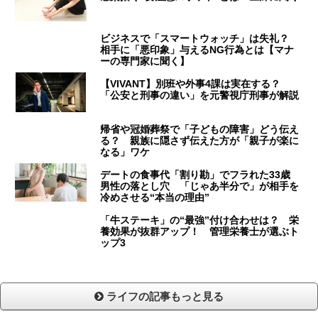
ビジネスで「スマートウォッチ」は失礼？
相手に「悪印象」与えるNG行為とは【マナ
ーの専門家に聞く】
【VIVANT】別班や外事4課は実在する？
「公安と刑事の違い」を元警視庁刑事が解説
帰省や冠婚葬祭で「子どもの障害」どう伝え
る？ 親族に隠さず伝えた方が「親子が楽に
なる」ワケ
デートの食事代「割り勘」でフラれた33歳
男性の落とし穴 「じゃあ半分で」が相手を
冷めさせる“本当の理由”
「牛ステーキ」の“最強”付け合わせは？ 栄
養効果が抜群アップ！ 管理栄養士が選ぶト
ップ3
ライフの記事もっと見る