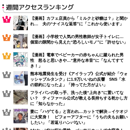
週間アクセスランキング
【漫画】カフェ店員から「ミルクと砂糖は？」と聞か
れ… 夫の“ナイスな返答”に「これから使います」
【漫画】小学校で人気の男性教師が女子トイレに…
個室の隙間から見えた“恐ろしいモノ”に「許せない」
【漫画】電車でベビーカーの赤ちゃんに蹴られた男
性 怒ると思いきや…“意外な本音”に「なんてすて
き！」
熊本地震発生を受け《アイラップ》公式が紹介「ウォ
ッシャブルタンク」に1.9万いいねの反響 SNS「水
の節約になったよ」「持ってた方がよい」
フライパンの取っ手、洗った後“上向き”に置いてな
い？ ティファール公式が教える長持ちする乾かし方
に「知らなかった」
妻に「ハゲてる」と言われ…カットで解決→イケオジ
に大変身！ ビフォーアフターに「うちの夫もお願い
したい」「若返りハンパない」