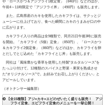
や「ロースかつ＆アジフライ1枚定食」（840円）などのほか、
午前4～11時限定で「アジフライ丼」（490円）も販売します。
また、広島県産のカキを使用したカキフライは、サクッとジ
ューシーに仕上げており、食べた瞬間にカキのうまみが口の中
に広がります。
カキフライ入りの商品は全9種類で、同月21日午後3時に販売
を開始。「カキフライ（5個）定食」（850円）、「ロースかつ
＆カキフライ2個定食」（860円）などのほか、カキフライを卵
とだしでとじ込めた「カキフライとじ丼」も販売します。
同社は「風味豊かな香草を使用した特製“タルタルソース”を
たっぷり付けて。12種類のスパイスと野菜・果実を熟成させ
た“オリジナルソース”で。お好みでお召し上がりください」と
アピールしています。
（オトナンサー編集部）
【全15種類】アジ×カキ×エビのぜいたく盛りも販売！ アジ
フライ定食、エビフライ定食のメニューを一挙公開！