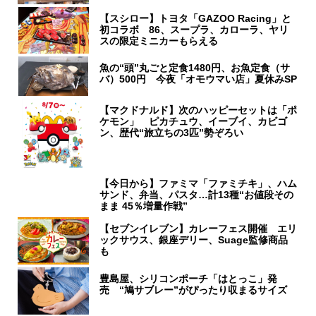
【スシロー】トヨタ「GAZOO Racing」と
初コラボ 86、スープラ、カローラ、ヤリ
スの限定ミニカーもらえる
魚の“頭”丸ごと定食1480円、お魚定食（サ
バ）500円 今夜「オモウマい店」夏休みSP
【マクドナルド】次のハッピーセットは「ポ
ケモン」 ピカチュウ、イーブイ、カビゴ
ン、歴代“旅立ちの3匹”勢ぞろい
【今日から】ファミマ「ファミチキ」、ハム
サンド、弁当、パスタ…計13種“お値段その
まま 45％増量作戦”
【セブンイレブン】カレーフェス開催 エリ
ックサウス、銀座デリー、Suage監修商品
も
豊島屋、シリコンポーチ「はとっこ」発
売 “鳩サブレー”がぴったり収まるサイズ