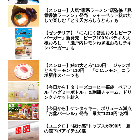
【スシロー】人気“家系ラーメン”店監修「豚
骨醤油ラーメン」発売 シャーベット状のだ
しで楽しむ「とり天おろしうどん」も
【ゼッテリア】「にんにく醤油おろしビーフ
バーガー」新発売 ビーフ100％パティ＆大
根おろし 「瀬戸内レモンねぎ塩おろしチキ
ンバーガー」も
【スシロー】鮪の大とろ“110円” ジャンボ
とろサーモン“110円” 「C.C.レモン」コラ
ボ新作スイーツも
【今日から】タリーズコーヒー福袋 ベアフ
ル「ハグミーボトル」＆刺繍チャーム、ドリ
ンクチケット封入
【今日から】ケンタッキー、ボリューム満点
「お盆バーレル」発売 最大“1210円”お得
【ユニクロ】“抜け感”トップスが990円 夏
の値下げアイテム6選