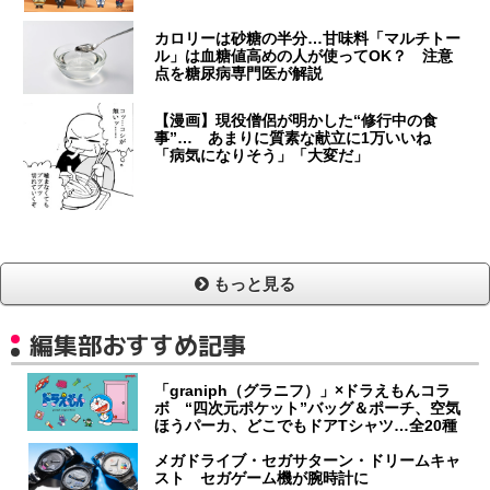
カロリーは砂糖の半分…甘味料「マルチトー
ル」は血糖値高めの人が使ってOK？ 注意
点を糖尿病専門医が解説
【漫画】現役僧侶が明かした“修行中の食
事”… あまりに質素な献立に1万いいね
「病気になりそう」「大変だ」
もっと見る
編集部おすすめ記事
「graniph（グラニフ）」×ドラえもんコラ
ボ “四次元ポケット”バッグ＆ポーチ、空気
ほうパーカ、どこでもドアTシャツ…全20種
メガドライブ・セガサターン・ドリームキャ
スト セガゲーム機が腕時計に