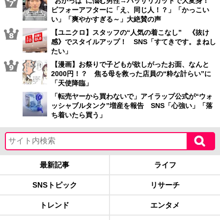
“おかっぱ”に悩む男性→バッサリカットで大変身！
ビフォーアフターに「え、同じ人！？」「かっこい
い」「爽やかすぎる～」大絶賛の声
【ユニクロ】スタッフの“人気の着こなし” 《抜け
感》でスタイルアップ！ SNS「すてきです。まねし
たい」
【漫画】お祭りで子どもが欲しがったお面、なんと
2000円！？ 焦る母を救った店員の“粋な計らい”に
「天使降臨」
「転売ヤーから買わないで」アイラップ公式が“ウォ
ッシャブルタンク”増産を報告 SNS「心強い」「落
ち着いたら買う」
最新記事
ライフ
SNSトピック
リサーチ
トレンド
エンタメ