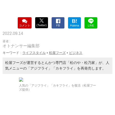
B!
(Twitter)
コメント
FB
Hatena
LINE
2022.09.14
著者 :
オトナンサー編集部
キーワード :
ライフスタイル
•
松屋フーズ
•
ビジネス
松屋フーズが運営するとんかつ専門店「松のや・松乃家」が、人
気メニューの「アジフライ」「カキフライ」を再発売します。
人気の「アジフライ」「カキフライ」を復活（松屋フー
ズ提供）