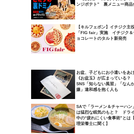
ンジポテト” 裏メニュー商品
【キルフェボン】イチジク主
「FIG fair」実施 イチジク
ョコレートのタルト新発売
お盆、子どもにお小遣いをあ
《お盆玉》が広まっている
SNS「知らない風習」「なん
嫌」違和感を抱く人も
SAで「ラーメン＆チャーハン
は猛烈な眠気のもと？ ドラ
中の“疲れにくい食事術”とは
理栄養士に聞く】