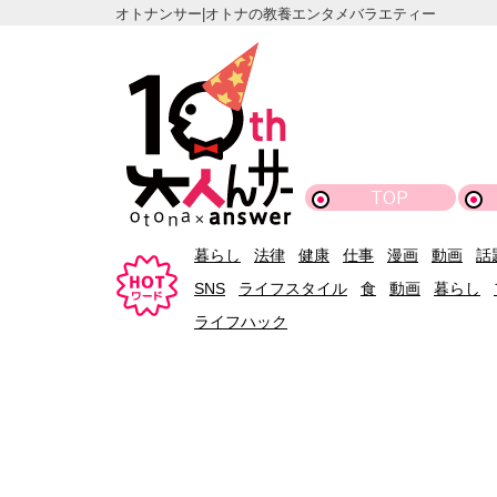
オトナンサー|オトナの教養エンタメバラエティー
TOP
暮らし
法律
健康
仕事
漫画
動画
話
SNS
ライフスタイル
食
動画
暮らし
ライフハック