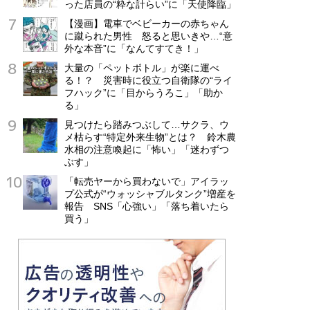
った店員の“粋な計らい”に「天使降臨」
【漫画】電車でベビーカーの赤ちゃん
に蹴られた男性 怒ると思いきや…“意
外な本音”に「なんてすてき！」
大量の「ペットボトル」が楽に運べ
る！？ 災害時に役立つ自衛隊の“ライ
フハック”に「目からうろこ」「助か
る」
見つけたら踏みつぶして…サクラ、ウ
メ枯らす“特定外来生物”とは？ 鈴木農
水相の注意喚起に「怖い」「迷わずつ
ぶす」
「転売ヤーから買わないで」アイラッ
プ公式が“ウォッシャブルタンク”増産を
報告 SNS「心強い」「落ち着いたら
買う」