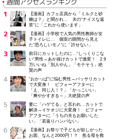
週間アクセスランキング
【漫画】カフェ店員から「ミルクと砂
糖は？」と聞かれ… 夫の“ナイスな返
答”に「これから使います」
【漫画】小学校で人気の男性教師が女
子トイレに… 個室の隙間から見え
た“恐ろしいモノ”に「許せない」
前日にカットしたのに…“しっくりこな
い”男性→あか抜けカットで激変！ 2.9
万いいね「別人やん」「モテそう」絶
賛の声
“おかっぱ”に悩む男性→バッサリカット
で大変身！ ビフォーアフターに
「え、同じ人！？」「かっこいい」
「爽やかすぎる～」大絶賛の声
妻に「ハゲてる」と言われ…カットで
解決→イケオジに大変身！ ビフォー
アフターに「うちの夫もお願いした
い」「若返りハンパない」
【漫画】お祭りで子どもが欲しがった
お面、なんと2000円！？ 焦る母を救