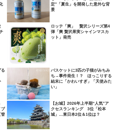
化
定”「夏生」を開発した意外な背
景
役
ロッテ「爽」 贅沢シリーズ第4
＆チ
弾「爽 贅沢果実シャインマスカ
ット」発売
げる
バスケットに3匹の子猫がみちみ
？
ち→事件発生！？ ほっこりする
か
結末に「かわいすぎ」「天使みた
い」
」
【お城】2026年上半期“人気”ア
イブ
クセスランキング 3位「松本
【管
城」…東日本2位＆1位は？