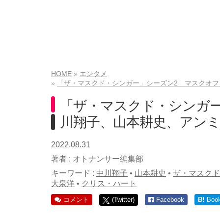
HOME
エンタメ
「ザ・マスクド・シンガー」シーズン2 マスクオ
「ザ・マスクド・シンガ
川翔子、山本耕史、アン
2022.08.31
著者 :
オトナンサー編集部
キーワード :
中川翔子
•
山本耕史
•
ザ・マスクド
大泉洋
•
クリス・ハート
コメント
(Twitter)
Facebook
B!
Boo