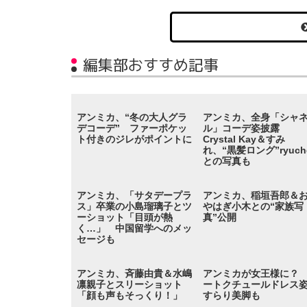
編集部おすすめ記事
アンミカ、“冬の大人グラ
アンミカ、全身「シャ
デコーデ” ファーポケッ
ル」コーデ姿披露
ト付きのジレがポイントに
Crystal Kay＆すみ
れ、“黒髪ロング”ryuche
との写真も
アンミカ、「サタデープラ
アンミカ、稲垣吾郎＆
ス」卒業の小島瑠璃子とツ
やはぎ小木との“家族写
ーショット「目頭が熱
真”公開
く…」 中国留学へのメッ
セージも
アンミカ、斉藤由貴＆水嶋
アンミカが女王様に？
凛親子とスリーショット
ートクチュールドレ
「顔も声もそっくり！」
すらり美脚も