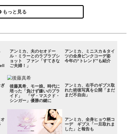
もっと見る
ネ
アンミカ、夫のセオドー
アンミカ、ミニスカ＆タイ
ル・ミラーとのラブラブシ
ツの全身ピンクコーデ姿
ョット ファン「すてきな
今年の“トレンド”も紹介
ll
ご夫婦！」
おぎ
アンミカ、右手のギプス取
後藤真希、モー娘。時代に
れた術後写真を公開「まだ
培った「負けず嫌いのプラ
まだ不自由」
イド」 「ザ・マスクド・
シンガー」優勝の鍵に
 オ
アンミカ、全身ヒョウ柄コ
ス姿
ーデ ギプス「一旦取れま
した」と報告も