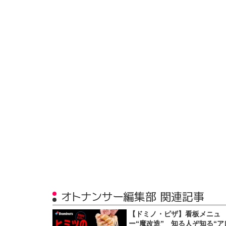
オトナンサー編集部 関連記事
【ドミノ・ピザ】看板メニュ
ー“魔改造” 知る人ぞ知る“ア