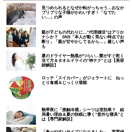
見つめられるとなぜか転がっちゃう…おなか
プリプリな子猫がかわいすぎ！「なでた
い…」の声
親が子どもの代わりに…“代理婚活”はアリか
ナシか？ SNS「本人が動く気ない時点でお
断り」「親が甘やかしてるから…」厳しい声
も
夏のドライヤー熱風がつらい…髪がすぐ乾く
当て方＆タオルドライの“神テク”とは【美容
師解説】
ロッテ「スイカバー」がジェラートに ねっ
とり食感＆じっくり堪能
熱帯夜に「接触冷感」シーツは逆効果？ 結
局暑い理由＆夏の快眠に導く“意外な寝具”と
は【専門家解説】
「食べやすいサイズになりました」→実質値