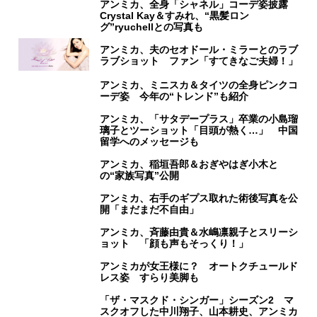
アンミカ、全身「シャネル」コーデ姿披露
Crystal Kay＆すみれ、“黒髪ロン
グ”ryuchellとの写真も
アンミカ、夫のセオドール・ミラーとのラブ
ラブショット ファン「すてきなご夫婦！」
アンミカ、ミニスカ＆タイツの全身ピンクコ
ーデ姿 今年の“トレンド”も紹介
アンミカ、「サタデープラス」卒業の小島瑠
璃子とツーショット「目頭が熱く…」 中国
留学へのメッセージも
アンミカ、稲垣吾郎＆おぎやはぎ小木と
の“家族写真”公開
アンミカ、右手のギプス取れた術後写真を公
開「まだまだ不自由」
アンミカ、斉藤由貴＆水嶋凛親子とスリーシ
ョット 「顔も声もそっくり！」
アンミカが女王様に？ オートクチュールド
レス姿 すらり美脚も
「ザ・マスクド・シンガー」シーズン2 マ
スクオフした中川翔子、山本耕史、アンミカ