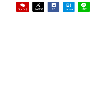
B!
(Twitter)
コメント
FB
Hatena
LINE