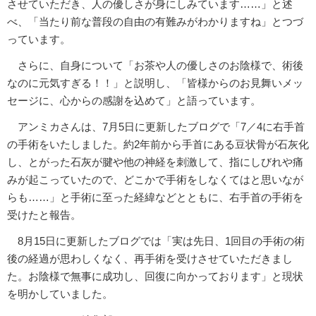
させていただき、人の優しさが身にしみています……」と述
べ、「当たり前な普段の自由の有難みがわかりますね」とつづ
っています。
さらに、自身について「お茶や人の優しさのお陰様で、術後
なのに元気すぎる！！」と説明し、「皆様からのお見舞いメッ
セージに、心からの感謝を込めて」と語っています。
アンミカさんは、7月5日に更新したブログで「7／4に右手首
の手術をいたしました。約2年前から手首にある豆状骨が石灰化
し、とがった石灰が腱や他の神経を刺激して、指にしびれや痛
みが起こっていたので、どこかで手術をしなくてはと思いなが
らも……」と手術に至った経緯などとともに、右手首の手術を
受けたと報告。
8月15日に更新したブログでは「実は先日、1回目の手術の術
後の経過が思わしくなく、再手術を受けさせていただきまし
た。お陰様で無事に成功し、回復に向かっております」と現状
を明かしていました。