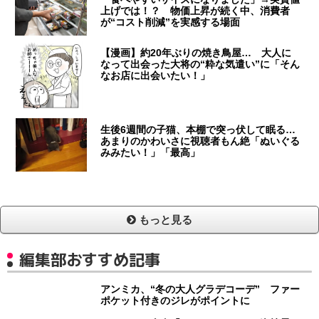
上げでは！？ 物価上昇が続く中、消費者
が“コスト削減”を実感する場面
【漫画】約20年ぶりの焼き鳥屋… 大人に
なって出会った大将の“粋な気遣い”に「そん
なお店に出会いたい！」
生後6週間の子猫、本棚で突っ伏して眠る…
あまりのかわいさに視聴者もん絶「ぬいぐる
みみたい！」「最高」
もっと見る
編集部おすすめ記事
アンミカ、“冬の大人グラデコーデ” ファー
ポケット付きのジレがポイントに