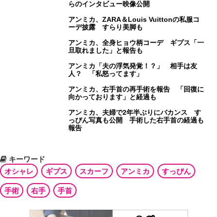
らのインタビュー映像公開
アンミカ、ZARA＆Louis Vuittonの私服コ
ーデ披露 すらり美脚も
アンミカ、全身ヒョウ柄コーデ ギプス「一
旦取れました」と報告も
アンミカ「夫の浮気発覚！？」 相手は友
人？ 「私怒ってます」
アンミカ、右手首の再手術を報告 「回復に
向かっております」と経過も
アンミカ、夫婦で2年半ぶりにバカンス す
っぴん写真も公開 手術した右手首の経過も
報告
キーワード
オシャレ
ギプス
スカーフ
アンミカ
すっぴん
手術
右手
手首