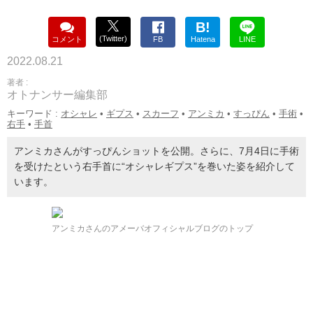
B!
(Twitter)
コメント
FB
Hatena
LINE
2022.08.21
著者 :
オトナンサー編集部
キーワード :
オシャレ
•
ギプス
•
スカーフ
•
アンミカ
•
すっぴん
•
手術
•
右手
•
手首
アンミカさんがすっぴんショットを公開。さらに、7月4日に手術
を受けたという右手首に“オシャレギプス”を巻いた姿を紹介して
います。
アンミカさんのアメーバオフィシャルブログのトップ