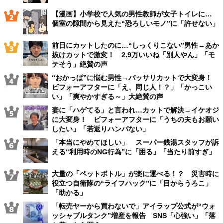
【漫画】小学校で人気の男性教師が女子トイレに…
個室の隙間から見えた“恐ろしいモノ”に「許せない」
前日にカットしたのに…“しっくりこない”男性→あか
抜けカットで激変！ 2.9万いいね「別人やん」「モ
テそう」絶賛の声
“おかっぱ”に悩む男性→バッサリカットで大変身！
ビフォーアフターに「え、同じ人！？」「かっこい
い」「爽やかすぎる～」大絶賛の声
妻に「ハゲてる」と言われ…カットで解決→イケオジ
に大変身！ ビフォーアフターに「うちの夫もお願い
したい」「若返りハンパない」
「本当にやめてほしい」 スーパー銭湯スタッフが訴
える“利用時のNG行為”に「困る」「当たり前すぎ」
大量の「ペットボトル」が楽に運べる！？ 災害時に
役立つ自衛隊の“ライフハック”に「目からうろこ」
「助かる」
「転売ヤーから買わないで」アイラップ公式が“ウォ
ッシャブルタンク”増産を報告 SNS「心強い」「落