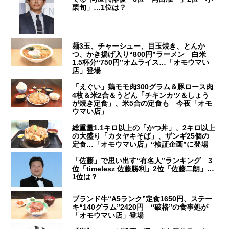
栗旬」…1位は？
麺3玉、チャーシュー、目玉焼き、とんか
つ、かき揚げ入り“800円”ラーメン 白米
1.5杯分“750円”オムライス…「オモウマい
店」登場
「えぐい」鶏モモ肉300グラム＆豚ロース肉
4枚＆米2合＆うどん「チキンカツ＆しょう
が焼き定食」、米5合の定食も 今夜「オモ
ウマい店」
総重量1.1キロ以上の「かつ丼」、2キロ以上
の大盛り「カタヤキそば」、ザンギ25個の
定食…「オモウマい店」“検証企画”に登場
「佐藤」で思い出す“有名人”ランキング 3
位「timelesz 佐藤勝利」2位「佐藤二朗」…
1位は？
ブランド牛“A5ランク”定食1650円、ステー
キ“140グラム”2420円 “破格”の食事処が
「オモウマい店」登場