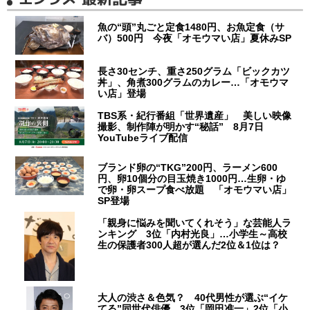
魚の“頭”丸ごと定食1480円、お魚定食（サ
バ）500円 今夜「オモウマい店」夏休みSP
長さ30センチ、重さ250グラム「ビックカツ
丼」、角煮300グラムのカレー…「オモウマ
い店」登場
TBS系・紀行番組「世界遺産」 美しい映像
撮影、制作陣が明かす“秘話” 8月7日
YouTubeライブ配信
ブランド卵の“TKG”200円、ラーメン600
円、卵10個分の目玉焼き1000円…生卵・ゆ
で卵・卵スープ食べ放題 「オモウマい店」
SP登場
「親身に悩みを聞いてくれそう」な芸能人ラ
ンキング 3位「内村光良」…小学生～高校
生の保護者300人超が選んだ2位＆1位は？
大人の渋さ＆色気？ 40代男性が選ぶ“イケ
てる”同世代俳優 3位「岡田准一」2位「小