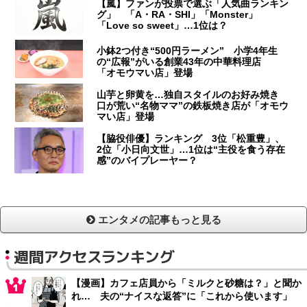
【嵐】ファンが投票で選ぶ「人気曲ランキン
グ」 「A・RA・SHI」「Monster」
「Love so sweet」…1位は？
小鉢2つ付き“500円ラーメン” 小学4年生
の“広報”がいる創業43年の中華料理店
「オモウマい店」登場
山芋と卵黄を…独自スタイルのお好み焼き
口が荒い“名物ママ”の鉄板焼き店が「オモウ
マい店」登場
【脇役俳優】ランキング 3位「松重豊」、
2位「小日向文世」…1位は“主役を食う存在
感”のバイプレーヤー？
エンタメの記事もっと見る
週間アクセスランキング
【漫画】カフェ店員から「ミルクと砂糖は？」と聞か
れ… 夫の“ナイスな返答”に「これから使います」