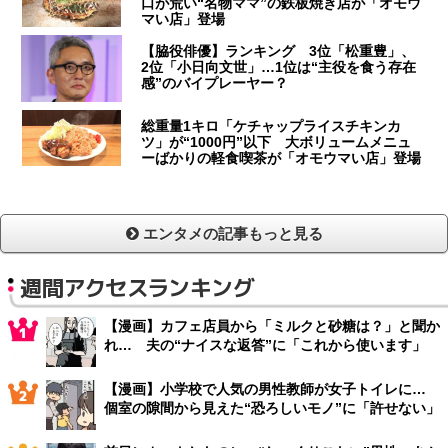
口が荒い“名物ママ”の鉄板焼き店が「オモウ
マい店」登場
【脇役俳優】ランキング 3位「松重豊」、
2位「小日向文世」…1位は“主役を食う存在
感”のバイプレーヤー？
総重量1キロ「ケチャップライスチキンカ
ツ」が“1000円”以下 大ボリュームメニュ
ーばかりの軽食喫茶が「オモウマい店」登場
エンタメの記事もっと見る
週間アクセスランキング
【漫画】カフェ店員から「ミルクと砂糖は？」と聞か
れ… 夫の“ナイスな返答”に「これから使います」
【漫画】小学校で人気の男性教師が女子トイレに…
個室の隙間から見えた“恐ろしいモノ”に「許せない」