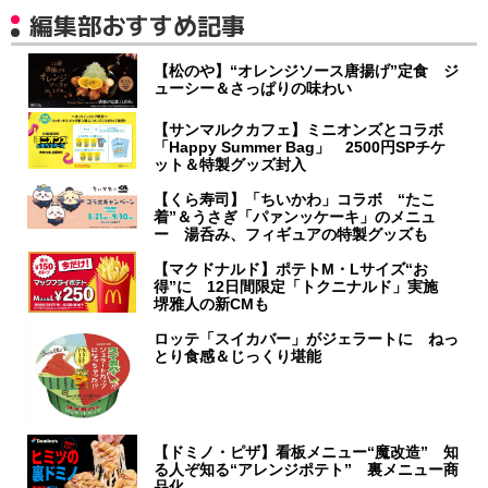
編集部おすすめ記事
【松のや】“オレンジソース唐揚げ”定食 ジ
ューシー＆さっぱりの味わい
【サンマルクカフェ】ミニオンズとコラボ
「Happy Summer Bag」 2500円SPチケ
ット＆特製グッズ封入
【くら寿司】「ちいかわ」コラボ “たこ
着”＆うさぎ「パァンッケーキ」のメニュ
ー 湯呑み、フィギュアの特製グッズも
【マクドナルド】ポテトM・Lサイズ“お
得”に 12日間限定「トクニナルド」実施
堺雅人の新CMも
ロッテ「スイカバー」がジェラートに ねっ
とり食感＆じっくり堪能
【ドミノ・ピザ】看板メニュー“魔改造” 知
る人ぞ知る“アレンジポテト” 裏メニュー商
品化