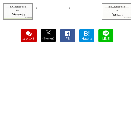
B!
(Twitter)
コメント
FB
Hatena
LINE