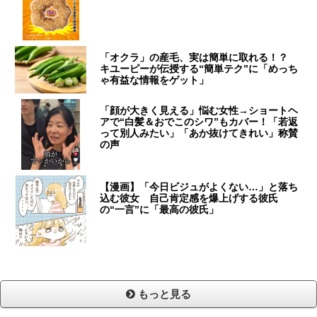
「オクラ」の産毛、実は簡単に取れる！？
キユーピーが伝授する“簡単テク”に「めっち
ゃ有益な情報をゲット」
「顔が大きく見える」悩む女性→ショートヘ
アで“白髪＆おでこのシワ”もカバー！「若返
って別人みたい」「あか抜けてきれい」称賛
の声
【漫画】「今日ビジュがよくない…」と落ち
込む彼女 自己肯定感を爆上げする彼氏
の“一言”に「最高の彼氏」
もっと見る