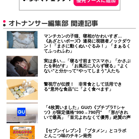
オトナンサー編集部 関連記事
マンチカンの子猫、寝相がかわいすぎ…
《あざといポーズ》連発に視聴者ノックダウ
ン！「まさに動くぬいぐるみ！」「まぁるく
てふっわふわ」
実は多い…「寝る寸前までスマホ」「かさぶ
たを剥がす」「お風呂に入らず寝る」“よく
ない”と分かって“やってしまう”人たち
警視庁が伝授！ 非常食として活用でき
る“意外な食品”に「よく食べます」
「4枚買いました」GUの《プチプラTシャ
ツ》が限定価格“990→790円” 「形がきれ
いで最高」「首元よれなくて優秀」絶賛の声
【セブンイレブン】「ブタメン」とコラボ
とんこつ味のチキン発売