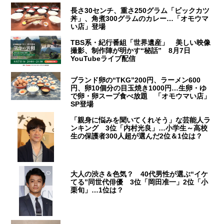
長さ30センチ、重さ250グラム「ビックカツ
丼」、角煮300グラムのカレー…「オモウマ
い店」登場
TBS系・紀行番組「世界遺産」 美しい映像
撮影、制作陣が明かす“秘話” 8月7日
YouTubeライブ配信
ブランド卵の“TKG”200円、ラーメン600
円、卵10個分の目玉焼き1000円…生卵・ゆ
で卵・卵スープ食べ放題 「オモウマい店」
SP登場
「親身に悩みを聞いてくれそう」な芸能人ラ
ンキング 3位「内村光良」…小学生～高校
生の保護者300人超が選んだ2位＆1位は？
大人の渋さ＆色気？ 40代男性が選ぶ“イケ
てる”同世代俳優 3位「岡田准一」2位「小
栗旬」…1位は？