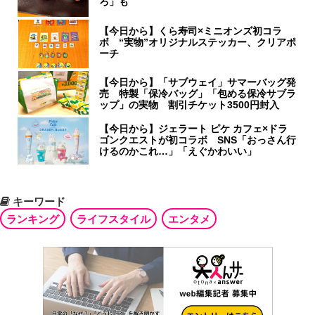
ろ」も
【今日から】くら寿司×ミニオンズ初コラ
ボ “実物”オリジナルステッカー、クリアポ
ーチ
【今日から】「サブウェイ」サマーバッグ発
売 特製「保冷バッグ」「包める保冷サブラ
ップ」の実物 割引チケット3500円封入
【今日から】ジェラート ピケ カフェ×ドラ
ゴンクエストが初コラボ SNS「おっさん行
けるのかこれ…」「えぐかわいい」
キーワード
ランキング
ライフスタイル
エンタメ