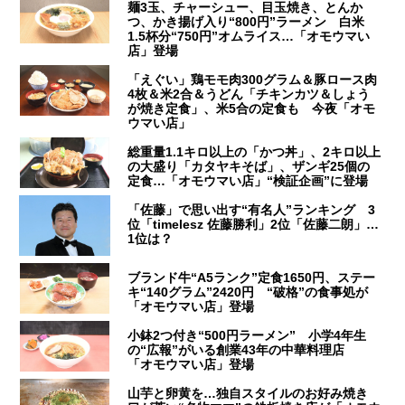
麺3玉、チャーシュー、目玉焼き、とんか
つ、かき揚げ入り“800円”ラーメン 白米
1.5杯分“750円”オムライス…「オモウマい
店」登場
「えぐい」鶏モモ肉300グラム＆豚ロース肉
4枚＆米2合＆うどん「チキンカツ＆しょう
が焼き定食」、米5合の定食も 今夜「オモ
ウマい店」
総重量1.1キロ以上の「かつ丼」、2キロ以上
の大盛り「カタヤキそば」、ザンギ25個の
定食…「オモウマい店」“検証企画”に登場
「佐藤」で思い出す“有名人”ランキング 3
位「timelesz 佐藤勝利」2位「佐藤二朗」…
1位は？
ブランド牛“A5ランク”定食1650円、ステー
キ“140グラム”2420円 “破格”の食事処が
「オモウマい店」登場
小鉢2つ付き“500円ラーメン” 小学4年生
の“広報”がいる創業43年の中華料理店
「オモウマい店」登場
山芋と卵黄を…独自スタイルのお好み焼き