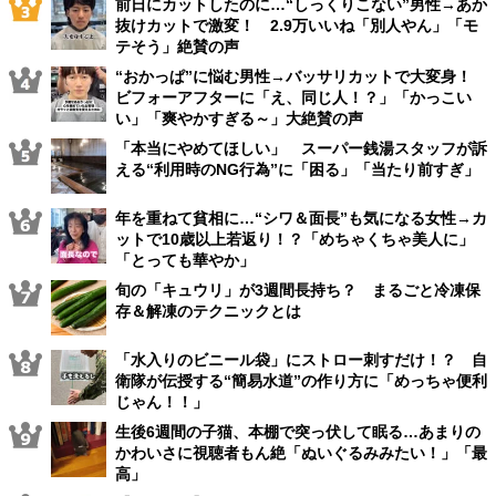
前日にカットしたのに…“しっくりこない”男性→あか
抜けカットで激変！ 2.9万いいね「別人やん」「モ
テそう」絶賛の声
“おかっぱ”に悩む男性→バッサリカットで大変身！
ビフォーアフターに「え、同じ人！？」「かっこい
い」「爽やかすぎる～」大絶賛の声
「本当にやめてほしい」 スーパー銭湯スタッフが訴
える“利用時のNG行為”に「困る」「当たり前すぎ」
年を重ねて貧相に…“シワ＆面長”も気になる女性→カ
ットで10歳以上若返り！？「めちゃくちゃ美人に」
「とっても華やか」
旬の「キュウリ」が3週間長持ち？ まるごと冷凍保
存＆解凍のテクニックとは
「水入りのビニール袋」にストロー刺すだけ！？ 自
衛隊が伝授する“簡易水道”の作り方に「めっちゃ便利
じゃん！！」
生後6週間の子猫、本棚で突っ伏して眠る…あまりの
かわいさに視聴者もん絶「ぬいぐるみみたい！」「最
高」