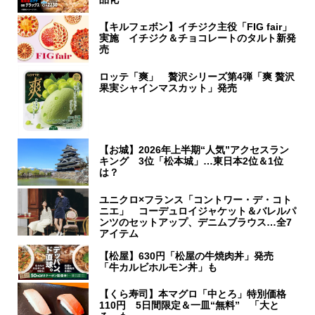
【キルフェボン】イチジク主役「FIG fair」
実施 イチジク＆チョコレートのタルト新発
売
ロッテ「爽」 贅沢シリーズ第4弾「爽 贅沢
果実シャインマスカット」発売
【お城】2026年上半期“人気”アクセスラン
キング 3位「松本城」…東日本2位＆1位
は？
ユニクロ×フランス「コントワー・デ・コト
ニエ」 コーデュロイジャケット＆バレルパ
ンツのセットアップ、デニムブラウス…全7
アイテム
【松屋】630円「松屋の牛焼肉丼」発売
「牛カルビホルモン丼」も
【くら寿司】本マグロ「中とろ」特別価格
110円 5日間限定＆一皿“無料” 「大と