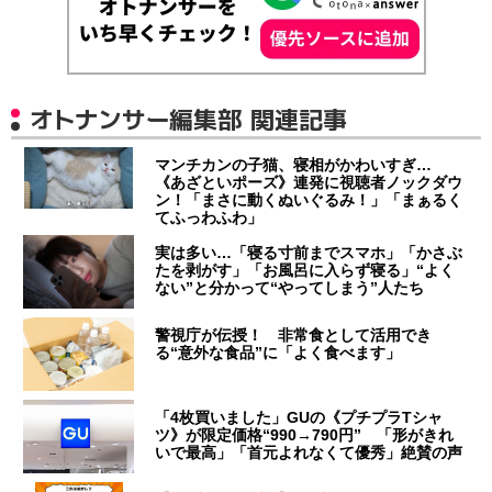
オトナンサー編集部 関連記事
マンチカンの子猫、寝相がかわいすぎ…
《あざといポーズ》連発に視聴者ノックダウ
ン！「まさに動くぬいぐるみ！」「まぁるく
てふっわふわ」
実は多い…「寝る寸前までスマホ」「かさぶ
たを剥がす」「お風呂に入らず寝る」“よく
ない”と分かって“やってしまう”人たち
警視庁が伝授！ 非常食として活用でき
る“意外な食品”に「よく食べます」
「4枚買いました」GUの《プチプラTシャ
ツ》が限定価格“990→790円” 「形がきれ
いで最高」「首元よれなくて優秀」絶賛の声