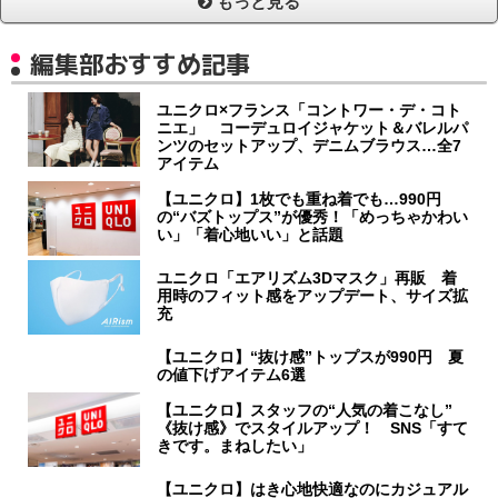
もっと見る
編集部おすすめ記事
ユニクロ×フランス「コントワー・デ・コト
ニエ」 コーデュロイジャケット＆バレルパ
ンツのセットアップ、デニムブラウス…全7
アイテム
【ユニクロ】1枚でも重ね着でも…990円
の“バズトップス”が優秀！「めっちゃかわい
い」「着心地いい」と話題
ユニクロ「エアリズム3Dマスク」再販 着
用時のフィット感をアップデート、サイズ拡
充
【ユニクロ】“抜け感”トップスが990円 夏
の値下げアイテム6選
【ユニクロ】スタッフの“人気の着こなし”
《抜け感》でスタイルアップ！ SNS「すて
きです。まねしたい」
【ユニクロ】はき心地快適なのにカジュアル