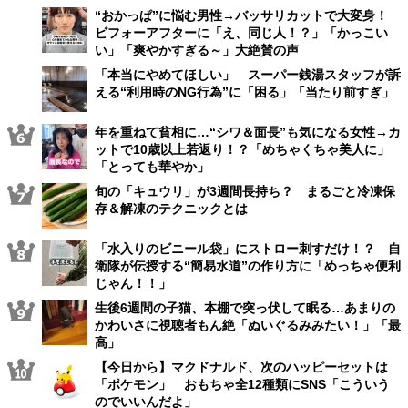
“おかっぱ”に悩む男性→バッサリカットで大変身！
ビフォーアフターに「え、同じ人！？」「かっこい
い」「爽やかすぎる～」大絶賛の声
「本当にやめてほしい」 スーパー銭湯スタッフが訴
える“利用時のNG行為”に「困る」「当たり前すぎ」
年を重ねて貧相に…“シワ＆面長”も気になる女性→カ
ットで10歳以上若返り！？「めちゃくちゃ美人に」
「とっても華やか」
旬の「キュウリ」が3週間長持ち？ まるごと冷凍保
存＆解凍のテクニックとは
「水入りのビニール袋」にストロー刺すだけ！？ 自
衛隊が伝授する“簡易水道”の作り方に「めっちゃ便利
じゃん！！」
生後6週間の子猫、本棚で突っ伏して眠る…あまりの
かわいさに視聴者もん絶「ぬいぐるみみたい！」「最
高」
【今日から】マクドナルド、次のハッピーセットは
「ポケモン」 おもちゃ全12種類にSNS「こういう
のでいいんだよ」