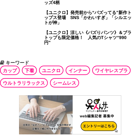
ッズ4柄
【ユニクロ】発売前から“バズってる”新作ト
ップス登場 SNS「かわいすぎ」「シルエッ
トが神」
【ユニクロ】涼しい《バズりパンツ》＆ブラ
トップも限定価格！ 人気のTシャツ“990
円”
キーワード
カップ
下着
ユニクロ
インナー
ワイヤレスブラ
ウルトラリラックス
シームレス