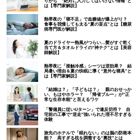
りがち “絶対に入力してはいけない情報”と
は【専門家解説】
熱帯夜の「寝不足」で血糖値が爆上がり？
食事を我慢しても太る“夏の盲点”とは【糖尿
病専門医が解説】
夏のドライヤー熱風がつらい…髪がすぐ乾く
当て方＆タオルドライの“神テク”とは【美容
師解説】
熱帯夜に「接触冷感」シーツは逆効果？ 結
局暑い理由＆夏の快眠に導く“意外な寝具”と
は【専門家解説】
「結婚は？」「子どもは？」 親のおせっか
い、もはやホラー？ 「帰省ブルー」が“正
常な生存本能”と言えるワケ
「警備員に従いUターン」で違反切符？ 自
宅前の工事で“逆走”強いられた理不尽すぎる
体験
旅先のホテルで「眠れない」のは脳の防衛本
能？ 高すぎる枕を調整する“裏技”とは