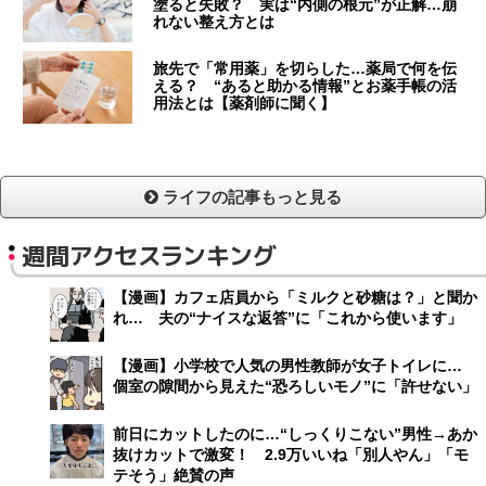
塗ると失敗？ 実は“内側の根元”が正解…崩
れない整え方とは
旅先で「常用薬」を切らした…薬局で何を伝
える？ “あると助かる情報”とお薬手帳の活
用法とは【薬剤師に聞く】
ライフの記事もっと見る
週間アクセスランキング
【漫画】カフェ店員から「ミルクと砂糖は？」と聞か
れ… 夫の“ナイスな返答”に「これから使います」
【漫画】小学校で人気の男性教師が女子トイレに…
個室の隙間から見えた“恐ろしいモノ”に「許せない」
前日にカットしたのに…“しっくりこない”男性→あか
抜けカットで激変！ 2.9万いいね「別人やん」「モ
テそう」絶賛の声