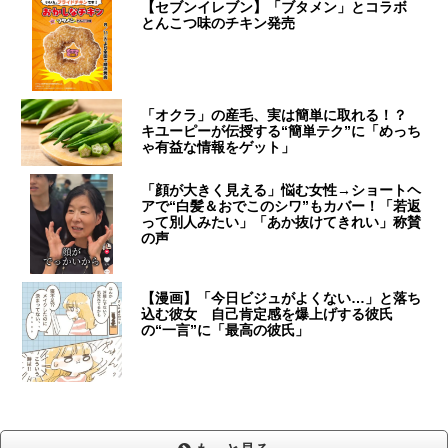
【セブンイレブン】「ブタメン」とコラボ
とんこつ味のチキン発売
「オクラ」の産毛、実は簡単に取れる！？
キユーピーが伝授する“簡単テク”に「めっち
ゃ有益な情報をゲット」
「顔が大きく見える」悩む女性→ショートヘ
アで“白髪＆おでこのシワ”もカバー！「若返
って別人みたい」「あか抜けてきれい」称賛
の声
【漫画】「今日ビジュがよくない…」と落ち
込む彼女 自己肯定感を爆上げする彼氏
の“一言”に「最高の彼氏」