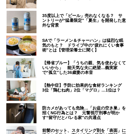
35度以上で「ビール」売れなくなる？ サ
ントリーが“猛暑限定”「夏生」を開発した意
外な背景
SAで「ラーメン＆チャーハン」は猛烈な眠
気のもと？ ドライブ中の“疲れにくい食事
術”とは【管理栄養士に聞く】
【帰省ブルー】「うちの親、気を使わなくて
いいから」 能天気な夫に絶望…義実家
で“孤立”した36歳妻の本音
【熱中症】予防に効果的な食材ランキング
3位「鶏むね肉」2位「マグロ」…1位は？
防カメがあっても危険…「お盆の空き巣」を
招くNG行為とは？ 元警視庁刑事が明か
す“留守だとバレる家”の共通点
前髪のセット、スタイリング剤を「表面」に