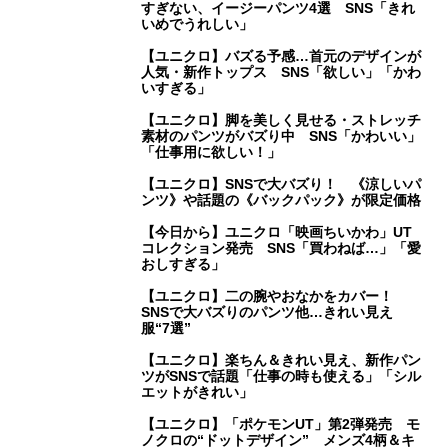
すぎない、イージーパンツ4選 SNS「きれ
いめでうれしい」
【ユニクロ】バズる予感…首元のデザインが
人気・新作トップス SNS「欲しい」「かわ
いすぎる」
【ユニクロ】脚を美しく見せる・ストレッチ
素材のパンツがバズり中 SNS「かわいい」
「仕事用に欲しい！」
【ユニクロ】SNSで大バズり！ 《涼しいパ
ンツ》や話題の《バックパック》が限定価格
【今日から】ユニクロ「映画ちいかわ」UT
コレクション発売 SNS「買わねば…」「愛
おしすぎる」
【ユニクロ】二の腕やおなかをカバー！
SNSで大バズりのパンツ他…きれい見え
服“7選”
【ユニクロ】楽ちん＆きれい見え、新作パン
ツがSNSで話題「仕事の時も使える」「シル
エットがきれい」
【ユニクロ】「ポケモンUT」第2弾発売 モ
ノクロの“ドットデザイン” メンズ4柄＆キ