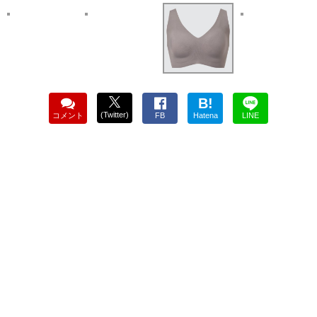
B!
(Twitter)
コメント
FB
Hatena
LINE