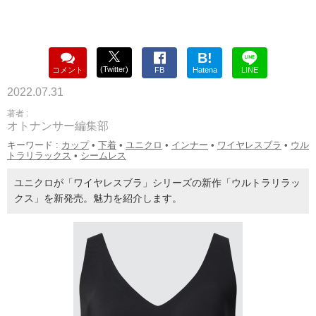
B!
(Twitter)
コメント
FB
Hatena
LINE
2022.07.31
著者 :
オトナンサー編集部
キーワード :
カップ
•
下着
•
ユニクロ
•
インナー
•
ワイヤレスブラ
•
ウル
トラリラックス
•
シームレス
ユニクロが「ワイヤレスブラ」シリーズの新作「ウルトラリラッ
クス」を新発売。魅力を紹介します。