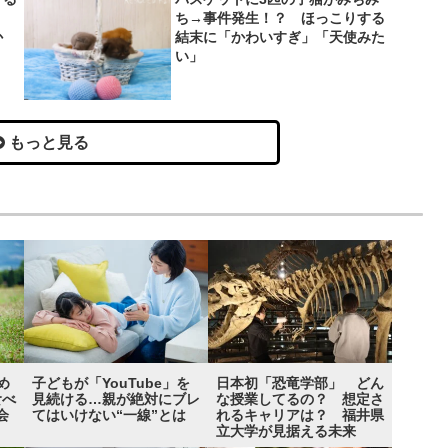
？
ち→事件発生！？ ほっこりする
か
結末に「かわいすぎ」「天使みた
い」
もっと見る
め
子どもが「YouTube」を
日本初「恐竜学部」 どん
食べ
見続ける…親が絶対にブレ
な授業してるの？ 想定さ
会
てはいけない“一線”とは
れるキャリアは？ 福井県
立大学が見据える未来