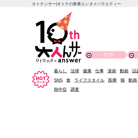
オトナンサー|オトナの教養エンタメバラエティー
TOP
暮らし
法律
健康
仕事
漫画
動画
話
SNS
食
ライフスタイル
医療
猫
動画
熱中症
調査