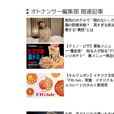
オトナンサー編集部 関連記事
旅先のホテルで「眠れない」
脳の防衛本能？ 高すぎる枕
整する“裏技”とは
【ドミノ・ピザ】看板メニュ
ー“魔改造” 知る人ぞ知る“ア
ンジポテト” 裏メニュー商品
【キルフェボン】イチジク主
「FIG fair」実施 イチジク
ョコレートのタルト新発売
お盆、子どもにお小遣いをあ