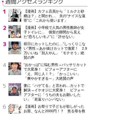
週間アクセスランキング
【漫画】カフェ店員から「ミルクと砂
糖は？」と聞かれ… 夫の“ナイスな返
答”に「これから使います」
【漫画】小学校で人気の男性教師が女
子トイレに… 個室の隙間から見え
た“恐ろしいモノ”に「許せない」
前日にカットしたのに…“しっくりこな
い”男性→あか抜けカットで激変！ 2.9
万いいね「別人やん」「モテそう」絶
賛の声
“おかっぱ”に悩む男性→バッサリカット
で大変身！ ビフォーアフターに
「え、同じ人！？」「かっこいい」
「爽やかすぎる～」大絶賛の声
妻に「ハゲてる」と言われ…カットで
解決→イケオジに大変身！ ビフォー
アフターに「うちの夫もお願いした
い」「若返りハンパない」
【漫画】お祭りで子どもが欲しがった
お面、なんと2000円！？ 焦る母を救