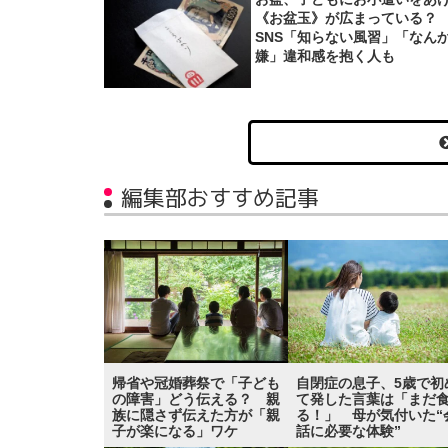
《お盆玉》が広まっている
SNS「知らない風習」「なん
嫌」違和感を抱く人も
編集部おすすめ記事
帰省や冠婚葬祭で「子ども
自閉症の息子、5歳で初
の障害」どう伝える？ 親
て発した言葉は「まだ
族に隠さず伝えた方が「親
る！」 母が気付いた“
子が楽になる」ワケ
話に必要な体験”