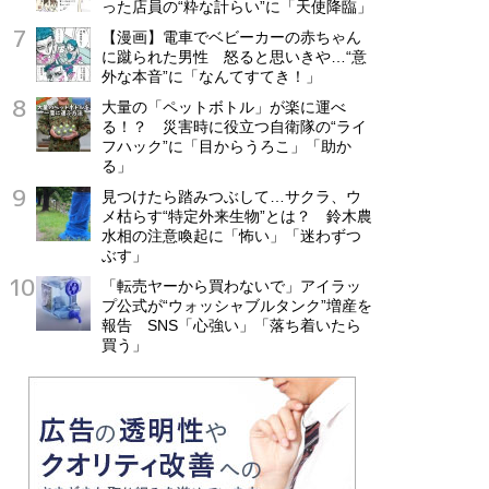
った店員の“粋な計らい”に「天使降臨」
【漫画】電車でベビーカーの赤ちゃん
に蹴られた男性 怒ると思いきや…“意
外な本音”に「なんてすてき！」
大量の「ペットボトル」が楽に運べ
る！？ 災害時に役立つ自衛隊の“ライ
フハック”に「目からうろこ」「助か
る」
見つけたら踏みつぶして…サクラ、ウ
メ枯らす“特定外来生物”とは？ 鈴木農
水相の注意喚起に「怖い」「迷わずつ
ぶす」
「転売ヤーから買わないで」アイラッ
プ公式が“ウォッシャブルタンク”増産を
報告 SNS「心強い」「落ち着いたら
買う」