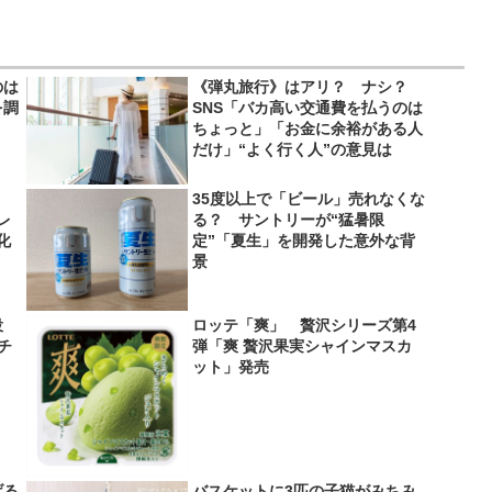
のは
《弾丸旅行》はアリ？ ナシ？
を調
SNS「バカ高い交通費を払うのは
ちょっと」「お金に余裕がある人
だけ」“よく行く人”の意見は
35度以上で「ビール」売れなくな
レ
る？ サントリーが“猛暑限
化
定”「夏生」を開発した意外な背
景
役
ロッテ「爽」 贅沢シリーズ第4
＆チ
弾「爽 贅沢果実シャインマスカ
ット」発売
げる
バスケットに3匹の子猫がみちみ